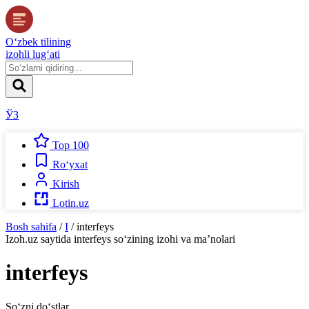
O‘zbek tilining
izohli lug‘ati
ЎЗ
Top 100
Ro‘yxat
Kirish
Lotin.uz
Bosh sahifa
/
I
/
interfeys
Izoh.uz
saytida
interfeys
so‘zining izohi va ma’nolari
interfeys
So‘zni do‘stlar