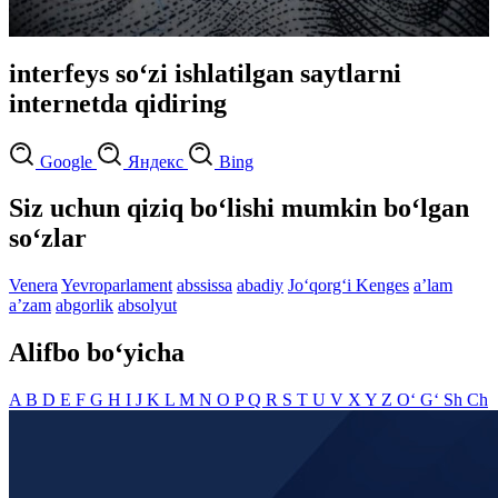
interfeys so‘zi ishlatilgan saytlarni
internetda qidiring
Google
Яндекс
Bing
Siz uchun qiziq bo‘lishi mumkin bo‘lgan
so‘zlar
Venera
Yevroparlament
abssissa
abadiy
Jo‘qorg‘i Kenges
aʼlam
aʼzam
abgorlik
absolyut
Alifbo bo‘yicha
A
B
D
E
F
G
H
I
J
K
L
M
N
O
P
Q
R
S
T
U
V
X
Y
Z
O‘
G‘
Sh
Ch