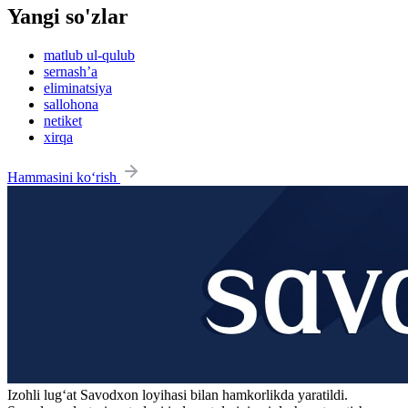
Yangi so'zlar
matlub ul-qulub
sernash’a
eliminatsiya
sallohona
netiket
xirqa
Hammasini ko‘rish
Izohli lugʻat
Savodxon
loyihasi bilan hamkorlikda yaratildi.