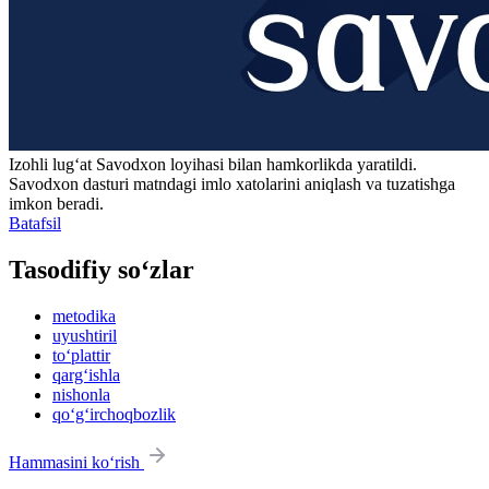
Izohli lugʻat
Savodxon
loyihasi bilan hamkorlikda yaratildi.
Savodxon dasturi matndagi imlo xatolarini aniqlash va tuzatishga
imkon beradi.
Batafsil
Tasodifiy so‘zlar
metodika
uyushtiril
to‘plattir
qarg‘ishla
nishonla
qo‘g‘irchoqbozlik
Hammasini ko‘rish