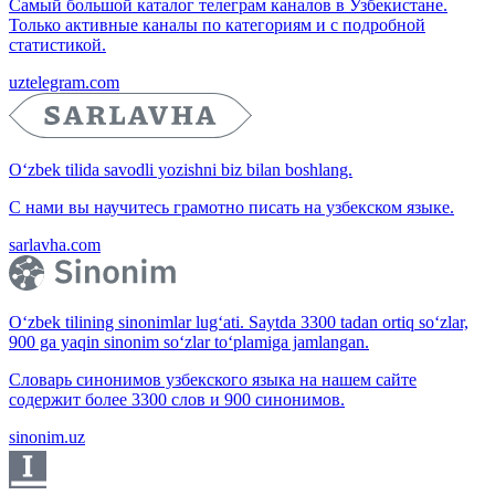
Самый большой каталог телеграм каналов в Узбекистане.
Только активные каналы по категориям и с подробной
статистикой.
uztelegram.com
O‘zbek tilida savodli yozishni biz bilan boshlang.
С нами вы научитесь грамотно писать на узбекском языке.
sarlavha.com
O‘zbek tilining sinonimlar lug‘ati. Saytda 3300 tadan ortiq so‘zlar,
900 ga yaqin sinonim so‘zlar to‘plamiga jamlangan.
Словарь синонимов узбекского языка на нашем сайте
содержит более 3300 слов и 900 синонимов.
sinonim.uz