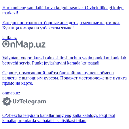
Har kuni eng sara latifalar va kulguli rasmlar. O‘zbek tilidagi kulgu
markazi!
Ежедневно только отборные анекдоты, смешные картинки.
Кузница юмора на узбекском языке!
latifa.uz
Valyutani yuqori kursda almashtirish uchun yaqin punktlarni aniqlab
beruvchi servis. Punkt joylashuvini kartada ko‘rsatadi.
Сервис, помогающий найти ближайшие пункты обмена
валюты с выгодным курсом. Покажет местоположение пункта
прямо на карте.
onmap.uz
O‘zbekcha telegram kanallarining eng katta katalogi. Faqt faol
kanallar, ruknlarda va batafsil statistikasi bilan.