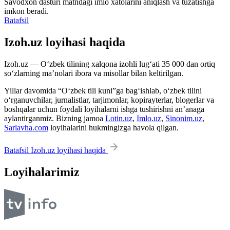
Savodxon dasturi matndagi imlo xatolarini aniqlash va tuzatishga
imkon beradi.
Batafsil
Izoh.uz loyihasi haqida
Izoh.uz — O‘zbek tilining xalqona izohli lug‘ati 35 000 dan ortiq
so‘zlarning ma’nolari ibora va misollar bilan keltirilgan.
Yillar davomida “O‘zbek tili kuni”ga bag‘ishlab, o‘zbek tilini
o‘rganuvchilar, jurnalistlar, tarjimonlar, kopirayterlar, blogerlar va
boshqalar uchun foydali loyihalarni ishga tushirishni an’anaga
aylantirganmiz. Bizning jamoa
Lotin.uz
,
Imlo.uz
,
Sinonim.uz
,
Sarlavha.com
loyihalarini hukmingizga havola qilgan.
Batafsil Izoh.uz loyihasi haqida
Loyihalarimiz