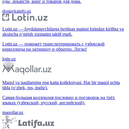
еды, лекарств, книг и товаров для дома.
dostavkainfo.uz
Lotin.uz — foydalanuvchilarga berilgan matnni lotindan kirillga va
aksincha o‘girish xizmatini taklif etadi.
Lotin.uz — поможет транслитерировать с узбекской
кириллицы на латиницу и обратно. Легко!
lotin.uz
Maqol va naqllarning eng katta kolleksiyasi. Har bir maqol uchta
tilda (o‘zbek, rus, ingliz).
Самая большая коллекция пословиц и поговорок на трёх
языках (узбекский, русский, английский).
maqollar.uz