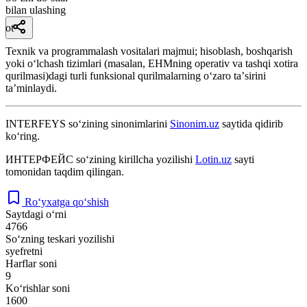
bilan ulashing
ot
Texnik va programmalash vositalari majmui; hisoblash, boshqarish
yoki oʻlchash tizimlari (masalan, EHMning operativ va tashqi xotira
qurilmasi)dagi turli funksional qurilmalarning oʻzaro taʼsirini
taʼminlaydi.
INTERFEYS
so‘zining sinonimlarini
Sinonim.uz
saytida qidirib
ko‘ring.
ИНТЕРФЕЙС
so‘zining kirillcha yozilishi
Lotin.uz
sayti
tomonidan taqdim qilingan.
Ro‘yxatga qo‘shish
Saytdagi o‘rni
4766
So‘zning teskari yozilishi
syefretni
Harflar soni
9
Ko‘rishlar soni
1600