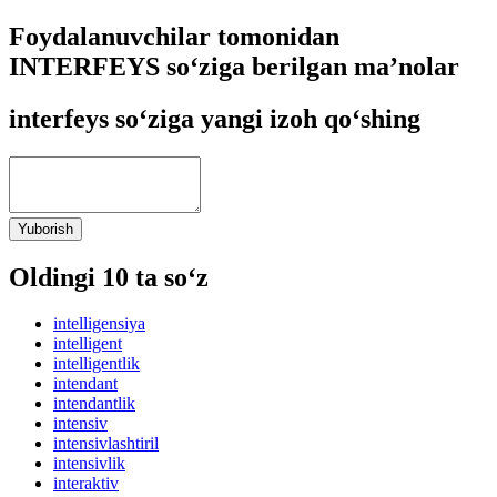
Foydalanuvchilar tomonidan
INTERFEYS so‘ziga berilgan ma’nolar
interfeys so‘ziga yangi izoh qo‘shing
Yuborish
Oldingi 10 ta so‘z
intelligensiya
intelligent
intelligentlik
intendant
intendantlik
intensiv
intensivlashtiril
intensivlik
interaktiv