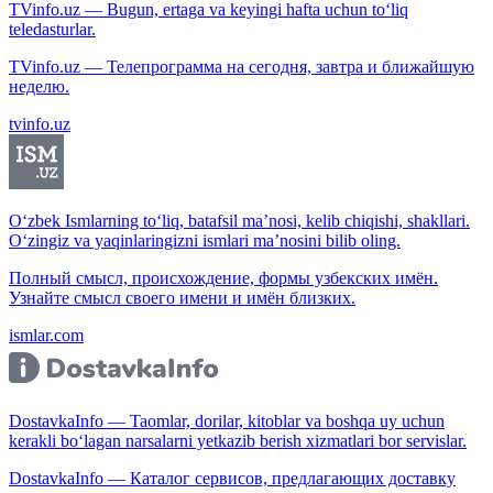
TVinfo.uz — Bugun, ertaga va keyingi hafta uchun to‘liq
teledasturlar.
TVinfo.uz — Телепрограмма на сегодня, завтра и ближайшую
неделю.
tvinfo.uz
O‘zbek Ismlarning to‘liq, batafsil ma’nosi, kelib chiqishi, shakllari.
O‘zingiz va yaqinlaringizni ismlari ma’nosini bilib oling.
Полный смысл, происхождение, формы узбекских имён.
Узнайте смысл своего имени и имён близких.
ismlar.com
DostavkaInfo — Taomlar, dorilar, kitoblar va boshqa uy uchun
kerakli bo‘lagan narsalarni yetkazib berish xizmatlari bor servislar.
DostavkaInfo — Каталог сервисов, предлагающих доставку