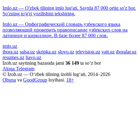
Imlo.uz — O'zbek tilining imlo lug'ati. Saytda 87 000 ortiq so'z bor.
So'zning to'g'ri yozilishini tekshiring.
Imlo.uz — Орфографический словарь узбекского языка
позволяющий проверить правописание узбекских слов на
латинице и кириллице. В базе более 87 000 слов.
imlo.uz
ibora.uz
salsa.uz
skripka.uz
slovo.uz
television.uz
vatt.uz
iboralar.uz
resumes.uz
havo.uz
Izoh.uz saytining bazasida jami
36 149
ta so‘z bor
Aloqa
Telegram
© Izoh.uz — O‘zbek tilining izohli lug‘ati, 2014–2026
Obuna
va
GoodGroup
loyihasi.
18+