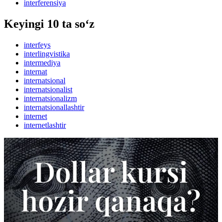
interferensiya
Keyingi 10 ta so‘z
interfeys
interlingvistika
intermediya
internat
internatsional
internatsionalist
internatsionalizm
internatsionallashtir
internet
internetlashtir