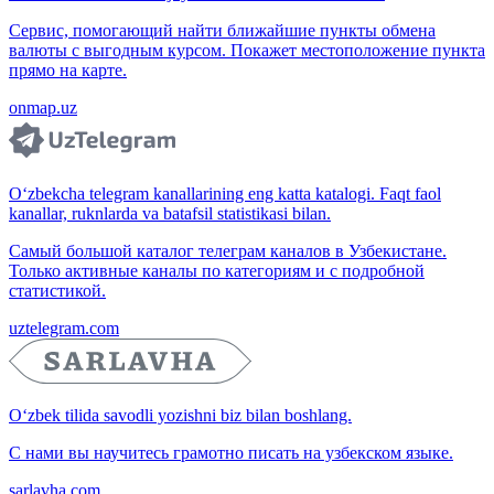
Сервис, помогающий найти ближайшие пункты обмена
валюты с выгодным курсом. Покажет местоположение пункта
прямо на карте.
onmap.uz
O‘zbekcha telegram kanallarining eng katta katalogi. Faqt faol
kanallar, ruknlarda va batafsil statistikasi bilan.
Самый большой каталог телеграм каналов в Узбекистане.
Только активные каналы по категориям и с подробной
статистикой.
uztelegram.com
O‘zbek tilida savodli yozishni biz bilan boshlang.
С нами вы научитесь грамотно писать на узбекском языке.
sarlavha.com