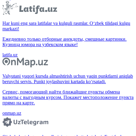
Har kuni eng sara latifalar va kulguli rasmlar. O‘zbek tilidagi kulgu
markazi!
Ежедневно только отборные анекдоты, смешные картинки.
Кузница юмора на узбекском языке!
latifa.uz
Valyutani yuqori kursda almashtirish uchun yaqin punktlarni aniqlab
beruvchi servis. Punkt joylashuvini kartada ko‘rsatadi.
Сервис, помогающий найти ближайшие пункты обмена
валюты с выгодным курсом. Покажет местоположение пункта
прямо на карте.
onmap.uz