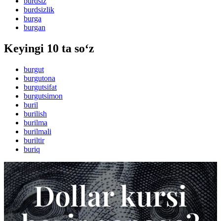
burdsiz
burdsizlik
burga
burgan
Keyingi 10 ta so‘z
burgut
burgutona
burgutsifat
burgutsimon
buril
burilish
burilma
burilmali
buriltir
buriq