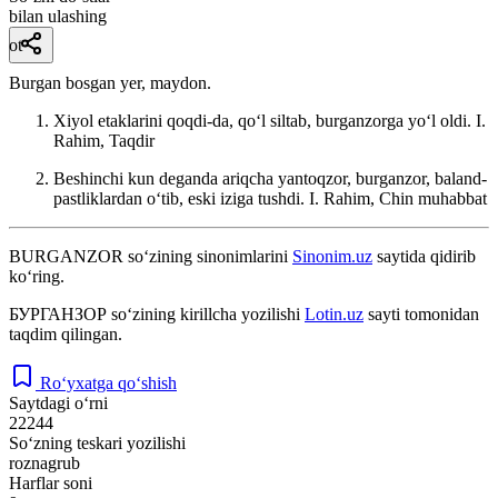
bilan ulashing
ot
Burgan bosgan yer, maydon.
Xiyol etaklarini qoqdi-da, qoʻl siltab, burganzorga yoʻl oldi.
I.
Rahim, Taqdir
Beshinchi kun deganda ariqcha yantoqzor, burganzor, baland-
pastliklardan oʻtib, eski iziga tushdi.
I. Rahim, Chin muhabbat
BURGANZOR
so‘zining sinonimlarini
Sinonim.uz
saytida qidirib
ko‘ring.
БУРГАНЗОР
so‘zining kirillcha yozilishi
Lotin.uz
sayti tomonidan
taqdim qilingan.
Ro‘yxatga qo‘shish
Saytdagi o‘rni
22244
So‘zning teskari yozilishi
roznagrub
Harflar soni