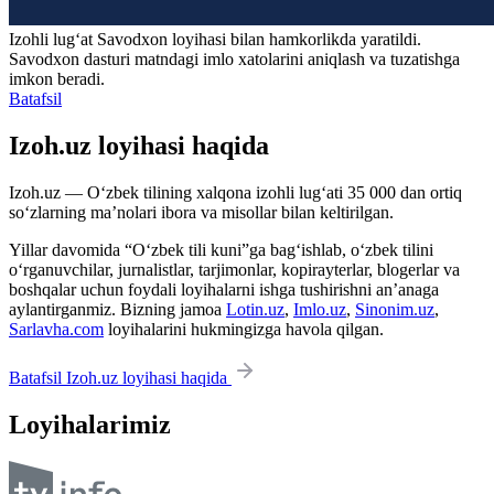
Izohli lugʻat
Savodxon
loyihasi bilan hamkorlikda yaratildi.
Savodxon dasturi matndagi imlo xatolarini aniqlash va tuzatishga
imkon beradi.
Batafsil
Izoh.uz loyihasi haqida
Izoh.uz — O‘zbek tilining xalqona izohli lug‘ati 35 000 dan ortiq
so‘zlarning ma’nolari ibora va misollar bilan keltirilgan.
Yillar davomida “O‘zbek tili kuni”ga bag‘ishlab, o‘zbek tilini
o‘rganuvchilar, jurnalistlar, tarjimonlar, kopirayterlar, blogerlar va
boshqalar uchun foydali loyihalarni ishga tushirishni an’anaga
aylantirganmiz. Bizning jamoa
Lotin.uz
,
Imlo.uz
,
Sinonim.uz
,
Sarlavha.com
loyihalarini hukmingizga havola qilgan.
Batafsil Izoh.uz loyihasi haqida
Loyihalarimiz