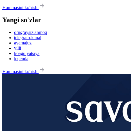
Hammasini ko‘rish
Yangi so'zlar
o‘ng‘aysizlanmoq
telegram-kanal
ayamajuz
villi
koagulyatsiya
legenda
Hammasini ko‘rish