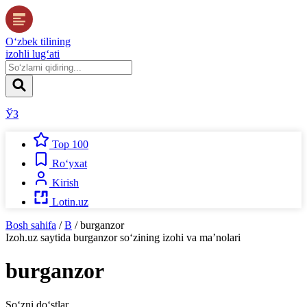
O‘zbek tilining
izohli lug‘ati
ЎЗ
Top 100
Ro‘yxat
Kirish
Lotin.uz
Bosh sahifa
/
B
/
burganzor
Izoh.uz
saytida
burganzor
so‘zining izohi va ma’nolari
burganzor
So‘zni do‘stlar