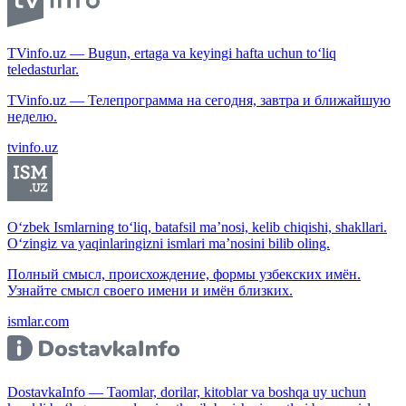
TVinfo.uz — Bugun, ertaga va keyingi hafta uchun to‘liq
teledasturlar.
TVinfo.uz — Телепрограмма на сегодня, завтра и ближайшую
неделю.
tvinfo.uz
O‘zbek Ismlarning to‘liq, batafsil ma’nosi, kelib chiqishi, shakllari.
O‘zingiz va yaqinlaringizni ismlari ma’nosini bilib oling.
Полный смысл, происхождение, формы узбекских имён.
Узнайте смысл своего имени и имён близких.
ismlar.com
DostavkaInfo — Taomlar, dorilar, kitoblar va boshqa uy uchun