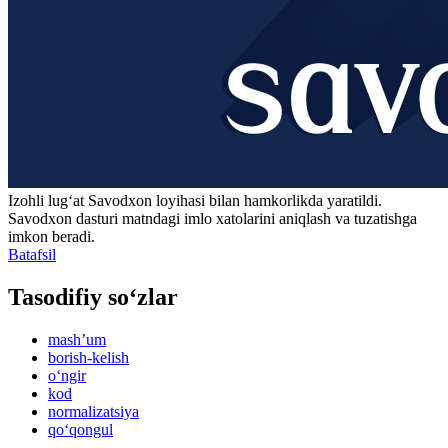
Izohli lugʻat
Savodxon
loyihasi bilan hamkorlikda yaratildi.
Savodxon dasturi matndagi imlo xatolarini aniqlash va tuzatishga
imkon beradi.
Batafsil
Tasodifiy so‘zlar
mashʼum
borish-kelish
o‘ngir
kod
normalizatsiya
qo‘qongul