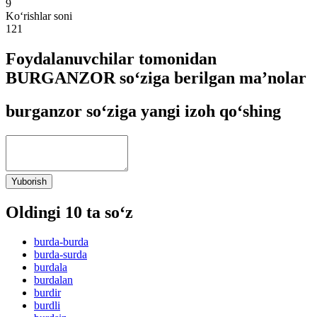
9
Ko‘rishlar soni
121
Foydalanuvchilar tomonidan
BURGANZOR so‘ziga berilgan ma’nolar
burganzor so‘ziga yangi izoh qo‘shing
Yuborish
Oldingi 10 ta so‘z
burda-burda
burda-surda
burdala
burdalan
burdir
burdli