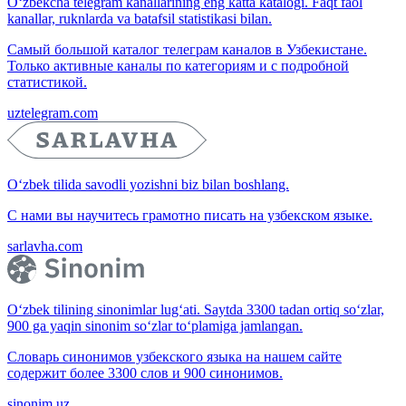
O‘zbekcha telegram kanallarining eng katta katalogi. Faqt faol
kanallar, ruknlarda va batafsil statistikasi bilan.
Самый большой каталог телеграм каналов в Узбекистане.
Только активные каналы по категориям и с подробной
статистикой.
uztelegram.com
O‘zbek tilida savodli yozishni biz bilan boshlang.
С нами вы научитесь грамотно писать на узбекском языке.
sarlavha.com
O‘zbek tilining sinonimlar lug‘ati. Saytda 3300 tadan ortiq so‘zlar,
900 ga yaqin sinonim so‘zlar to‘plamiga jamlangan.
Словарь синонимов узбекского языка на нашем сайте
содержит более 3300 слов и 900 синонимов.
sinonim.uz