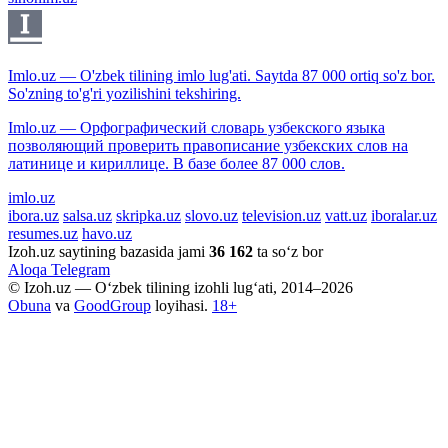
Imlo.uz — O'zbek tilining imlo lug'ati. Saytda 87 000 ortiq so'z bor.
So'zning to'g'ri yozilishini tekshiring.
Imlo.uz — Орфографический словарь узбекского языка
позволяющий проверить правописание узбекских слов на
латинице и кириллице. В базе более 87 000 слов.
imlo.uz
ibora.uz
salsa.uz
skripka.uz
slovo.uz
television.uz
vatt.uz
iboralar.uz
resumes.uz
havo.uz
Izoh.uz saytining bazasida jami
36 162
ta so‘z bor
Aloqa
Telegram
© Izoh.uz — O‘zbek tilining izohli lug‘ati, 2014–2026
Obuna
va
GoodGroup
loyihasi.
18+