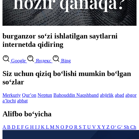
burganzor so‘zi ishlatilgan saytlarni
internetda qidiring
Google
Яндекс
Bing
Siz uchun qiziq bo‘lishi mumkin bo‘lgan
so‘zlar
Merkuriy
Qurʼon
Neptun
Bahouddin Naqshband
abjirlik
abad
abgor
aʼlochi
abbat
Alifbo bo‘yicha
A
B
D
E
F
G
H
I
J
K
L
M
N
O
P
Q
R
S
T
U
V
X
Y
Z
O‘
G‘
Sh
Ch