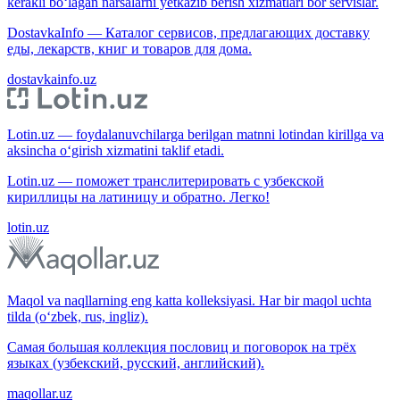
kerakli bo‘lagan narsalarni yetkazib berish xizmatlari bor servislar.
DostavkaInfo — Каталог сервисов, предлагающих доставку
еды, лекарств, книг и товаров для дома.
dostavkainfo.uz
Lotin.uz — foydalanuvchilarga berilgan matnni lotindan kirillga va
aksincha o‘girish xizmatini taklif etadi.
Lotin.uz — поможет транслитерировать с узбекской
кириллицы на латиницу и обратно. Легко!
lotin.uz
Maqol va naqllarning eng katta kolleksiyasi. Har bir maqol uchta
tilda (o‘zbek, rus, ingliz).
Самая большая коллекция пословиц и поговорок на трёх
языках (узбекский, русский, английский).
maqollar.uz