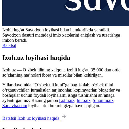
Izohli lugʻat
Savodxon
loyihasi bilan hamkorlikda yaratildi.
Savodxon dasturi matndagi imlo xatolarini aniqlash va tuzatishga
imkon beradi.
Batafsil
Izoh.uz loyihasi haqida
Izoh.uz — O‘zbek tilining xalqona izohli lug‘ati 35 000 dan ortiq
so‘zlarning ma’nolari ibora va misollar bilan keltirilgan.
Yillar davomida “O‘zbek tili kuni”ga bag‘ishlab, o‘zbek tilini
o‘rganuvchilar, jurnalistlar, tarjimonlar, kopirayterlar, blogerlar va
boshqalar uchun foydali loyihalarni ishga tushirishni an’anaga
aylantirganmiz. Bizning jamoa
Lotin.uz
,
Imlo.uz
,
Sinonim.uz
,
Sarlavha.com
loyihalarini hukmingizga havola qilgan.
Batafsil Izoh.uz loyihasi haqida