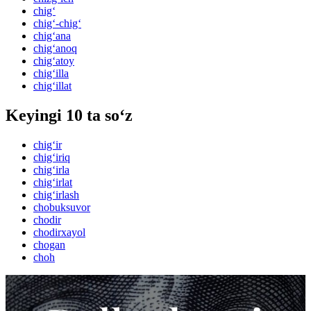
chig‘
chig‘-chig‘
chig‘ana
chig‘anoq
chig‘atoy
chig‘illa
chig‘illat
Keyingi 10 ta so‘z
chig‘ir
chig‘iriq
chig‘irla
chig‘irlat
chig‘irlash
chobuksuvor
chodir
chodirxayol
chogan
choh