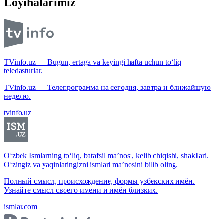
Loyihalarimiz
TVinfo.uz — Bugun, ertaga va keyingi hafta uchun to‘liq
teledasturlar.
TVinfo.uz — Телепрограмма на сегодня, завтра и ближайшую
неделю.
tvinfo.uz
O‘zbek Ismlarning to‘liq, batafsil ma’nosi, kelib chiqishi, shakllari.
O‘zingiz va yaqinlaringizni ismlari ma’nosini bilib oling.
Полный смысл, происхождение, формы узбекских имён.
Узнайте смысл своего имени и имён близких.
ismlar.com