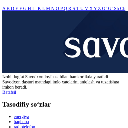
A
B
D
E
F
G
H
I
J
K
L
M
N
O
P
Q
R
S
T
U
V
X
Y
Z
O‘
G‘
Sh
Ch
Izohli lugʻat
Savodxon
loyihasi bilan hamkorlikda yaratildi.
Savodxon dasturi matndagi imlo xatolarini aniqlash va tuzatishga
imkon beradi.
Batafsil
Tasodifiy so‘zlar
energiya
baqbaqa
radiotelefon