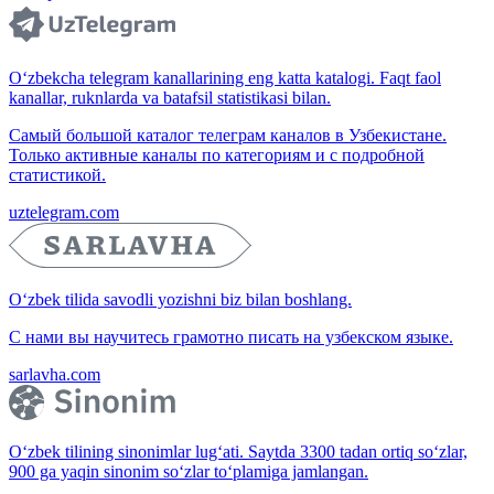
O‘zbekcha telegram kanallarining eng katta katalogi. Faqt faol
kanallar, ruknlarda va batafsil statistikasi bilan.
Самый большой каталог телеграм каналов в Узбекистане.
Только активные каналы по категориям и с подробной
статистикой.
uztelegram.com
O‘zbek tilida savodli yozishni biz bilan boshlang.
С нами вы научитесь грамотно писать на узбекском языке.
sarlavha.com
O‘zbek tilining sinonimlar lug‘ati. Saytda 3300 tadan ortiq so‘zlar,
900 ga yaqin sinonim so‘zlar to‘plamiga jamlangan.