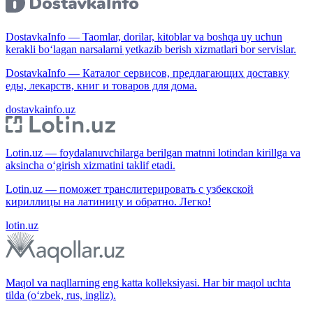
DostavkaInfo — Taomlar, dorilar, kitoblar va boshqa uy uchun
kerakli bo‘lagan narsalarni yetkazib berish xizmatlari bor servislar.
DostavkaInfo — Каталог сервисов, предлагающих доставку
еды, лекарств, книг и товаров для дома.
dostavkainfo.uz
Lotin.uz — foydalanuvchilarga berilgan matnni lotindan kirillga va
aksincha o‘girish xizmatini taklif etadi.
Lotin.uz — поможет транслитерировать с узбекской
кириллицы на латиницу и обратно. Легко!
lotin.uz
Maqol va naqllarning eng katta kolleksiyasi. Har bir maqol uchta
tilda (o‘zbek, rus, ingliz).