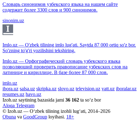
Словарь синонимов узбекского языка на нашем сайте
содержит более 3300 слов и 900 синонимов.
sinonim.uz
Imlo.uz — O'zbek tilining imlo lug'ati. Saytda 87 000 ortiq so'z bor.
So'zning to'g'ri yozilishini tekshiring.
Imlo.uz — Орфографический словарь узбекского языка
позволяющий проверить правописание узбекских слов на
латинице и кириллице. В базе более 87 000 слов.
imlo.uz
ibora.uz
salsa.uz
skripka.uz
slovo.uz
television.uz
vatt.uz
iboralar.uz
resumes.uz
havo.uz
Izoh.uz saytining bazasida jami
36 162
ta so‘z bor
Aloqa
Telegram
© Izoh.uz — O‘zbek tilining izohli lug‘ati, 2014–2026
Obuna
va
GoodGroup
loyihasi.
18+