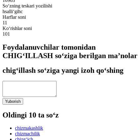
10963
So‘zning teskari yozilishi
hsalli‘gihc
Harflar soni
11
Ko‘rishlar soni
101
Foydalanuvchilar tomonidan
CHIG‘ILLASH so‘ziga berilgan ma’nolar
chig‘illash so‘ziga yangi izoh qo‘shing
Yuborish
Oldingi 10 ta so‘z
chizmakashlik
chizmachilik
chizg‘ich