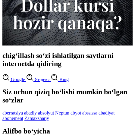
chig‘illash so‘zi ishlatilgan saytlarni
internetda qidiring
Google
Яндекс
Bing
Siz uchun qiziq bo‘lishi mumkin bo‘lgan
so‘zlar
aberratsiya
abadiy
absolyut
Neptun
abyot
abssissa
abadiyat
abonement
Zamaxshariy
Alifbo bo‘yicha