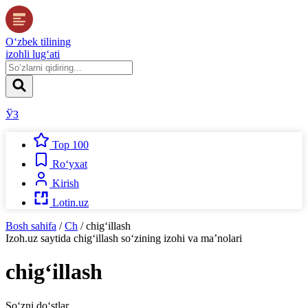
O‘zbek tilining
izohli lug‘ati
ЎЗ
Top 100
Ro‘yxat
Kirish
Lotin.uz
Bosh sahifa
/
Ch
/
chig‘illash
Izoh.uz
saytida
chig‘illash
so‘zining izohi va ma’nolari
chig‘illash
So‘zni do‘stlar