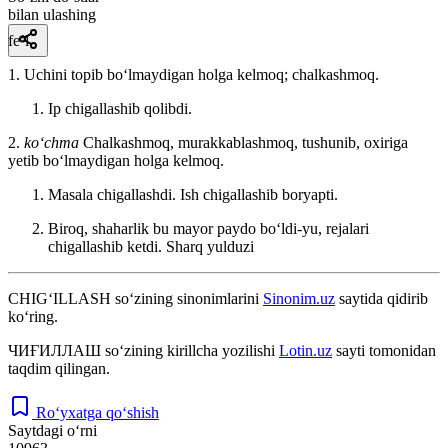
bilan ulashing
fe’l
1. Uchini topib boʻlmaydigan holga kelmoq; chalkashmoq.
Ip chigallashib qolibdi.
2.
koʻchma
Chalkashmoq, murakkablashmoq, tushunib, oxiriga
yetib boʻlmaydigan holga kelmoq.
Masala chigallashdi. Ish chigallashib boryapti.
Biroq, shaharlik bu mayor paydo boʻldi-yu, rejalari
chigallashib ketdi.
Sharq yulduzi
CHIG‘ILLASH
so‘zining sinonimlarini
Sinonim.uz
saytida qidirib
ko‘ring.
ЧИҒИЛЛАШ
so‘zining kirillcha yozilishi
Lotin.uz
sayti tomonidan
taqdim qilingan.
Ro‘yxatga qo‘shish
Saytdagi o‘rni