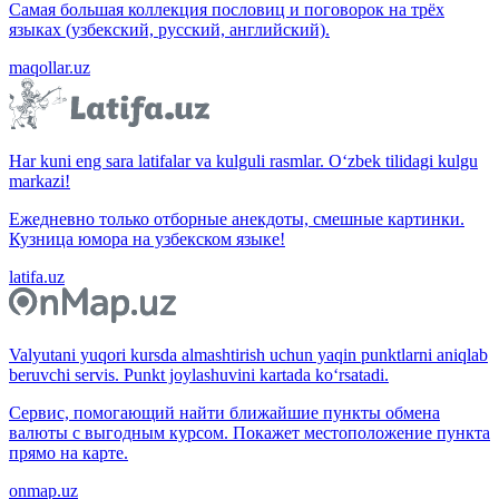
Самая большая коллекция пословиц и поговорок на трёх
языках (узбекский, русский, английский).
maqollar.uz
Har kuni eng sara latifalar va kulguli rasmlar. O‘zbek tilidagi kulgu
markazi!
Ежедневно только отборные анекдоты, смешные картинки.
Кузница юмора на узбекском языке!
latifa.uz
Valyutani yuqori kursda almashtirish uchun yaqin punktlarni aniqlab
beruvchi servis. Punkt joylashuvini kartada ko‘rsatadi.
Сервис, помогающий найти ближайшие пункты обмена
валюты с выгодным курсом. Покажет местоположение пункта
прямо на карте.
onmap.uz