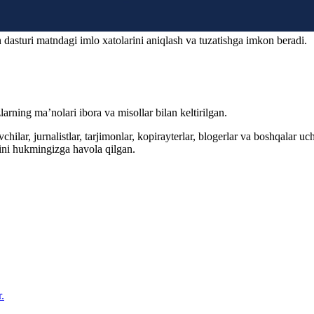
 dasturi matndagi imlo xatolarini aniqlash va tuzatishga imkon beradi.
arning ma’nolari ibora va misollar bilan keltirilgan.
hilar, jurnalistlar, tarjimonlar, kopirayterlar, blogerlar va boshqalar u
ini hukmingizga havola qilgan.
.