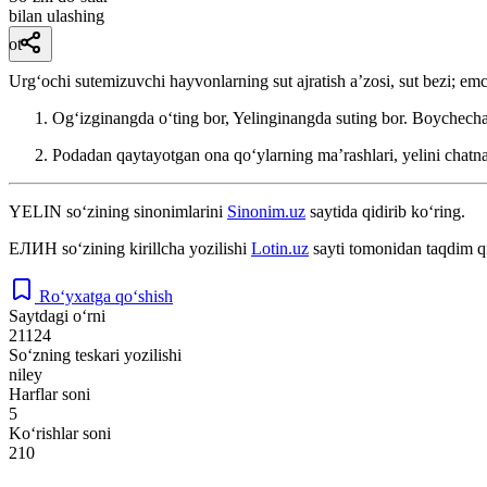
bilan ulashing
ot
Urgʻochi sutemizuvchi hayvonlarning sut ajratish aʼzosi, sut bezi; em
Ogʻizginangda oʻting bor, Yelinginangda suting bor.
Boychech
Podadan qaytayotgan ona qoʻylarning maʼrashlari, yelini chatna
YELIN
so‘zining sinonimlarini
Sinonim.uz
saytida qidirib ko‘ring.
ЕЛИН
so‘zining kirillcha yozilishi
Lotin.uz
sayti tomonidan taqdim q
Ro‘yxatga qo‘shish
Saytdagi o‘rni
21124
So‘zning teskari yozilishi
niley
Harflar soni
5
Ko‘rishlar soni
210