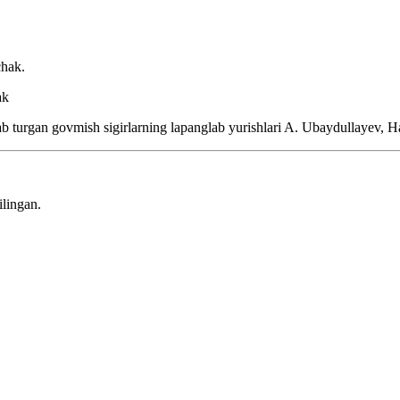
chak.
ak
b turgan govmish sigirlarning lapanglab yurishlari
A. Ubaydullayev, H
ilingan.