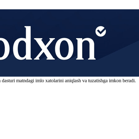
 dasturi matndagi imlo xatolarini aniqlash va tuzatishga imkon beradi.