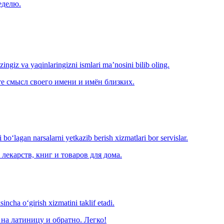
еделю.
‘zingiz va yaqinlaringizni ismlari ma’nosini bilib oling.
е смысл своего имени и имён близких.
o‘lagan narsalarni yetkazib berish xizmatlari bor servislar.
лекарств, книг и товаров для дома.
ncha o‘girish xizmatini taklif etadi.
на латиницу и обратно. Легко!