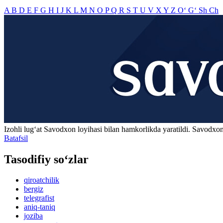
A
B
D
E
F
G
H
I
J
K
L
M
N
O
P
Q
R
S
T
U
V
X
Y
Z
O‘
G‘
Sh
Ch
Izohli lugʻat
Savodxon
loyihasi bilan hamkorlikda yaratildi. Savodxon
Batafsil
Tasodifiy so‘zlar
qiroatchilik
bergiz
telegrafist
aniq-taniq
joziba