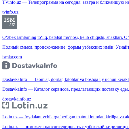
TVinfo.uz — Телепрограмма на сегодня, завтра и ближайшую н
tvinfo.uz
O‘zbek Ismlarning to‘liq, batafsil ma’nosi, kelib chiqishi, shakllari. O
Полный смысл, происхождение, формы узбекских имён. Узнайт
ismlar.com
DostavkaInfo — Taomlar, dorilar, kitoblar va boshqa uy uchun kerakli b
DostavkaInfo — Каталог сервисов, предлагающих доставку еды, 
dostavkainfo.uz
Lotin.uz — foydalanuvchilarga berilgan matnni lotindan kirillga va aksi
Lotin.uz — поможет транслитерировать с узбекской кириллицы 