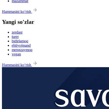
mazammat
Hammasini ko‘rish
Yangi so'zlar
zerdast
turer
bidirlamoq
ehtiyojmand
mengzaymoq
vegan
Hammasini ko‘rish