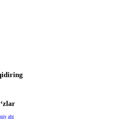
qidiring
‘zlar
oniy
abr