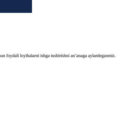
chun foydali loyihalarni ishga tushirishni an’anaga aylantirganmiz.