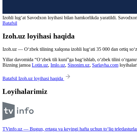
Izohli lugʻat
Savodxon
loyihasi bilan hamkorlikda yaratildi. Savodxon
Batafsil
Izoh.uz loyihasi haqida
Izoh.uz — O‘zbek tilining xalqona izohli lug‘ati 35 000 dan ortiq so‘zl
Yillar davomida “O‘zbek tili kuni”ga bag‘ishlab, o‘zbek tilini o‘rganuvc
Bizning jamoa
Lotin.uz
,
Imlo.uz
,
Sinonim.uz
,
Sarlavha.com
loyihalar
Batafsil Izoh.uz loyihasi haqida
Loyihalarimiz
TVinfo.uz — Bugun, ertaga va keyingi hafta uchun to‘liq teledasturlar