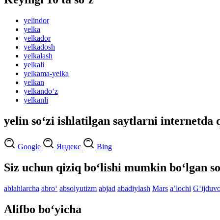
yelindor
yelka
yelkador
yelkadosh
yelkalash
yelkali
yelkama-yelka
yelkan
yelkando‘z
yelkanli
yelin so‘zi ishlatilgan saytlarni internetda 
Google
Яндекс
Bing
Siz uchun qiziq bo‘lishi mumkin bo‘lgan so
ablahlarcha
abro‘
absolyutizm
abjad
abadiylash
Mars
aʼlochi
G‘ijduv
Alifbo bo‘yicha