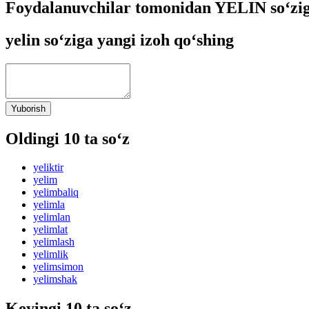
Foydalanuvchilar tomonidan YELIN so‘zig
yelin so‘ziga yangi izoh qo‘shing
Yuborish
Oldingi 10 ta so‘z
yeliktir
yelim
yelimbaliq
yelimla
yelimlan
yelimlat
yelimlash
yelimlik
yelimsimon
yelimshak
Keyingi 10 ta so‘z