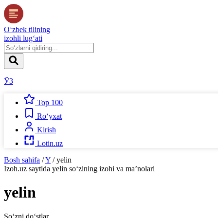
O‘zbek tilining
izohli lug‘ati
ЎЗ
Top 100
Ro‘yxat
Kirish
Lotin.uz
Bosh sahifa
/
Y
/
yelin
Izoh.uz
saytida
yelin
so‘zining izohi va ma’nolari
yelin
So‘zni do‘stlar