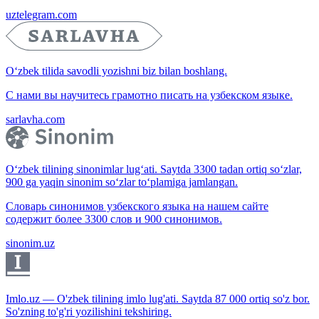
uztelegram.com
O‘zbek tilida savodli yozishni biz bilan boshlang.
С нами вы научитесь грамотно писать на узбекском языке.
sarlavha.com
O‘zbek tilining sinonimlar lug‘ati. Saytda 3300 tadan ortiq so‘zlar,
900 ga yaqin sinonim so‘zlar to‘plamiga jamlangan.
Словарь синонимов узбекского языка на нашем сайте
содержит более 3300 слов и 900 синонимов.
sinonim.uz
Imlo.uz — O'zbek tilining imlo lug'ati. Saytda 87 000 ortiq so'z bor.
So'zning to'g'ri yozilishini tekshiring.