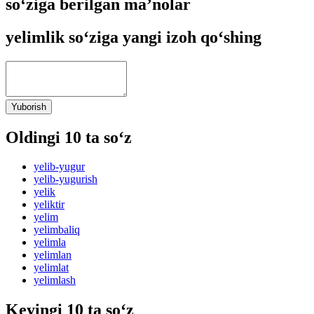
so‘ziga berilgan ma’nolar
yelimlik so‘ziga yangi izoh qo‘shing
Yuborish
Oldingi 10 ta so‘z
yelib-yugur
yelib-yugurish
yelik
yeliktir
yelim
yelimbaliq
yelimla
yelimlan
yelimlat
yelimlash
Keyingi 10 ta so‘z