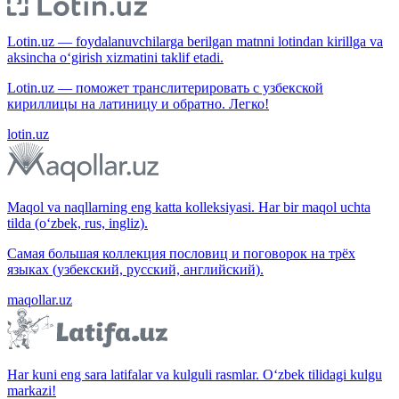
Lotin.uz — foydalanuvchilarga berilgan matnni lotindan kirillga va
aksincha o‘girish xizmatini taklif etadi.
Lotin.uz — поможет транслитерировать с узбекской
кириллицы на латиницу и обратно. Легко!
lotin.uz
Maqol va naqllarning eng katta kolleksiyasi. Har bir maqol uchta
tilda (o‘zbek, rus, ingliz).
Самая большая коллекция пословиц и поговорок на трёх
языках (узбекский, русский, английский).
maqollar.uz
Har kuni eng sara latifalar va kulguli rasmlar. O‘zbek tilidagi kulgu
markazi!