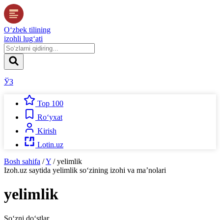
O‘zbek tilining
izohli lug‘ati
ЎЗ
Top 100
Ro‘yxat
Kirish
Lotin.uz
Bosh sahifa
/
Y
/
yelimlik
Izoh.uz
saytida
yelimlik
so‘zining izohi va ma’nolari
yelimlik
So‘zni do‘stlar