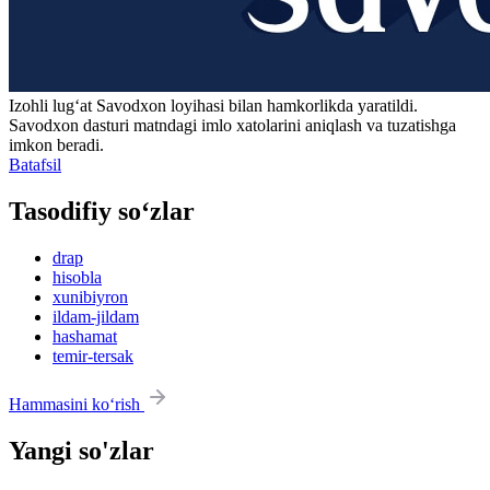
Izohli lugʻat
Savodxon
loyihasi bilan hamkorlikda yaratildi.
Savodxon dasturi matndagi imlo xatolarini aniqlash va tuzatishga
imkon beradi.
Batafsil
Tasodifiy so‘zlar
drap
hisobla
xunibiyron
ildam-jildam
hashamat
temir-tersak
Hammasini ko‘rish
Yangi so'zlar