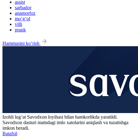
assist
sarbador
anamorfoz
mo‘g‘ol
villi
prank
Hammasini ko‘rish
Izohli lugʻat
Savodxon
loyihasi bilan hamkorlikda yaratildi.
Savodxon dasturi matndagi imlo xatolarini aniqlash va tuzatishga
imkon beradi.
Batafsil