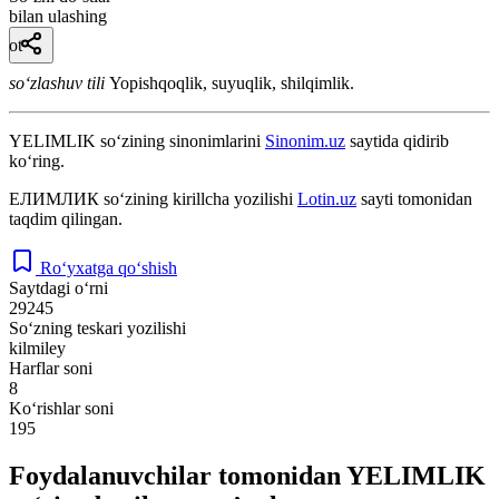
bilan ulashing
ot
so‘zlashuv tili
Yopishqoqlik, suyuqlik, shilqimlik.
YELIMLIK
so‘zining sinonimlarini
Sinonim.uz
saytida qidirib
ko‘ring.
ЕЛИМЛИК
so‘zining kirillcha yozilishi
Lotin.uz
sayti tomonidan
taqdim qilingan.
Ro‘yxatga qo‘shish
Saytdagi o‘rni
29245
So‘zning teskari yozilishi
kilmiley
Harflar soni
8
Ko‘rishlar soni
195
Foydalanuvchilar tomonidan YELIMLIK