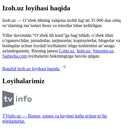
Izoh.uz loyihasi haqida
Izoh.uz — O‘zbek tilining xalqona izohli lug‘ati 35 000 dan ortiq
so‘zlarning ma’nolari ibora va misollar bilan keltirilgan.
Yillar davomida “O‘zbek tili kuni”ga bag‘ishlab, o‘zbek tilini
o‘rganuvchilar, jurnalistlar, tarjimonlar, kopirayterlar, blogerlar va
boshqalar uchun foydali loyihalarni ishga tushirishni an’anaga
aylantirganmiz. Bizning jamoa
Lotin.uz
,
Imlo.uz
,
Sinonim.uz
,
Sarlavha.com
loyihalarini hukmingizga havola qilgan.
Batafsil Izoh.uz loyihasi haqida
Loyihalarimiz
TVinfo.uz — Bugun, ertaga va keyingi hafta uchun to‘liq
teledasturlar.