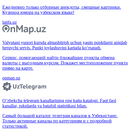
Ежедневно только отборные анекдоты, смешные картинки.
Кузница юмора на узбекском языке!
latifa.uz
Valyutani yuqori kursda almashtirish uchun yaqin punktlarni aniqlab
beruvchi servis. Punkt joylashuvini kartada ko‘rsatadi.
Сервис, помогающий найти ближайшие пункты обмена
валюты с выгодным курсом. Покажет местоположение пункта
прямо на карте.
onmap.uz
O‘zbekcha telegram kanallarining eng katta katalogi. Faqt faol
kanallar, ruknlarda va batafsil statistikasi bilan.
Самый большой каталог телеграм каналов в Узбекистане.
Только активные каналы по категориям и с подробной
статистикой.