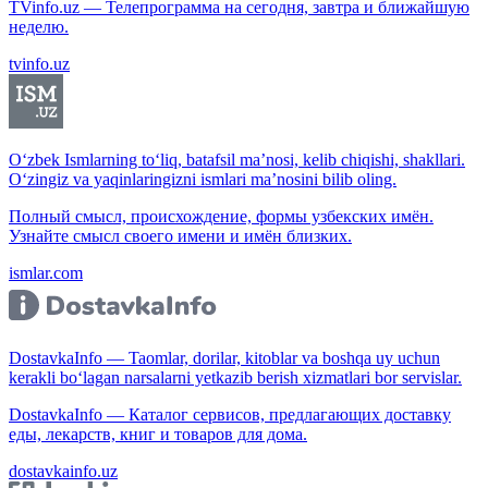
TVinfo.uz — Телепрограмма на сегодня, завтра и ближайшую
неделю.
tvinfo.uz
O‘zbek Ismlarning to‘liq, batafsil ma’nosi, kelib chiqishi, shakllari.
O‘zingiz va yaqinlaringizni ismlari ma’nosini bilib oling.
Полный смысл, происхождение, формы узбекских имён.
Узнайте смысл своего имени и имён близких.
ismlar.com
DostavkaInfo — Taomlar, dorilar, kitoblar va boshqa uy uchun
kerakli bo‘lagan narsalarni yetkazib berish xizmatlari bor servislar.
DostavkaInfo — Каталог сервисов, предлагающих доставку
еды, лекарств, книг и товаров для дома.
dostavkainfo.uz