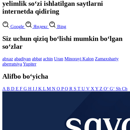
yelimlik so‘zi ishlatilgan saytlarni
internetda qidiring
Google
Яндекс
Bing
Siz uchun qiziq bo‘lishi mumkin bo‘lgan
so‘zlar
abxaz
abadiyan
abbat
achin
Uran
Minorayi Kalon
Zamaxshariy
aberratsiya
Yupiter
Alifbo bo‘yicha
A
B
D
E
F
G
H
I
J
K
L
M
N
O
P
Q
R
S
T
U
V
X
Y
Z
O‘
G‘
Sh
Ch