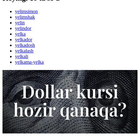
yelimsimon
yelimshak
yelin
yelindor
yelka
yelkador
yelkadosh
yelkalash
yelkali
yelkama-yelka