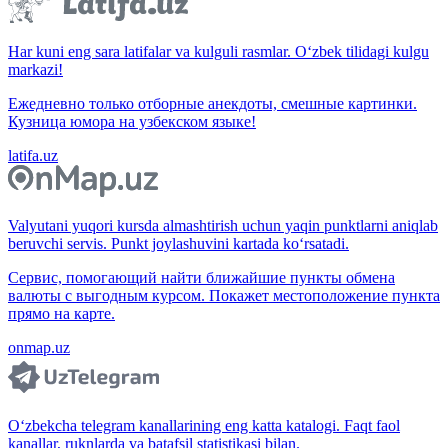
Har kuni eng sara latifalar va kulguli rasmlar. O‘zbek tilidagi kulgu
markazi!
Ежедневно только отборные анекдоты, смешные картинки.
Кузница юмора на узбекском языке!
latifa.uz
Valyutani yuqori kursda almashtirish uchun yaqin punktlarni aniqlab
beruvchi servis. Punkt joylashuvini kartada ko‘rsatadi.
Сервис, помогающий найти ближайшие пункты обмена
валюты с выгодным курсом. Покажет местоположение пункта
прямо на карте.
onmap.uz
O‘zbekcha telegram kanallarining eng katta katalogi. Faqt faol
kanallar, ruknlarda va batafsil statistikasi bilan.