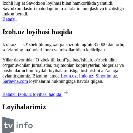
Izohli lugʻat
Savodxon
loyihasi bilan hamkorlikda yaratildi.
Savodxon dasturi matndagi imlo xatolarini aniqlash va tuzatishga
imkon beradi.
Batafsil
Izoh.uz loyihasi haqida
Izoh.uz — O‘zbek tilining xalqona izohli lug‘ati 35 000 dan ortiq
so‘zlarning ma’nolari ibora va misollar bilan keltirilgan.
Yillar davomida “O‘zbek tili kuni”ga bag‘ishlab, o‘zbek tilini
o‘rganuvchilar, jurnalistlar, tarjimonlar, kopirayterlar, blogerlar va
boshqalar uchun foydali loyihalarni ishga tushirishni an’anaga
aylantirganmiz. Bizning jamoa
Lotin.uz
,
Imlo.uz
,
Sinonim.uz
,
Sarlavha.com
loyihalarini hukmingizga havola qilgan.
Batafsil Izoh.uz loyihasi haqida
Loyihalarimiz