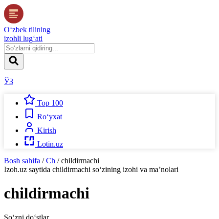
O‘zbek tilining
izohli lug‘ati
ЎЗ
Top 100
Ro‘yxat
Kirish
Lotin.uz
Bosh sahifa
/
Ch
/
childirmachi
Izoh.uz
saytida
childirmachi
so‘zining izohi va ma’nolari
childirmachi
So‘zni do‘stlar