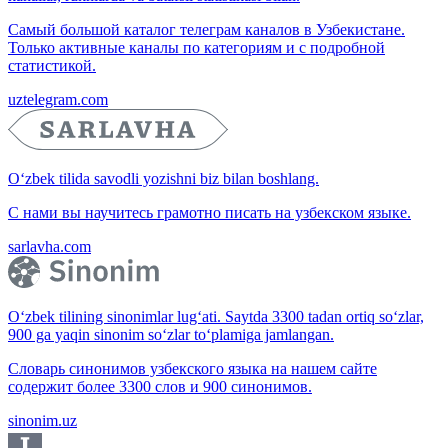
Самый большой каталог телеграм каналов в Узбекистане.
Только активные каналы по категориям и с подробной
статистикой.
uztelegram.com
O‘zbek tilida savodli yozishni biz bilan boshlang.
С нами вы научитесь грамотно писать на узбекском языке.
sarlavha.com
O‘zbek tilining sinonimlar lug‘ati. Saytda 3300 tadan ortiq so‘zlar,
900 ga yaqin sinonim so‘zlar to‘plamiga jamlangan.
Словарь синонимов узбекского языка на нашем сайте
содержит более 3300 слов и 900 синонимов.
sinonim.uz