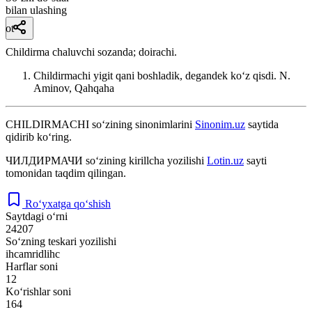
bilan ulashing
ot
Childirma chaluvchi sozanda; doirachi.
Childirmachi yigit qani boshladik, degandek koʻz qisdi.
N.
Aminov, Qahqaha
CHILDIRMACHI
so‘zining sinonimlarini
Sinonim.uz
saytida
qidirib ko‘ring.
ЧИЛДИРМАЧИ
so‘zining kirillcha yozilishi
Lotin.uz
sayti
tomonidan taqdim qilingan.
Ro‘yxatga qo‘shish
Saytdagi o‘rni
24207
So‘zning teskari yozilishi
ihcamridlihc
Harflar soni
12
Ko‘rishlar soni
164