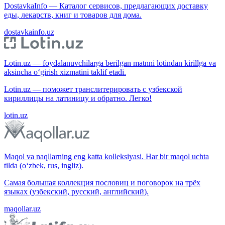
DostavkaInfo — Каталог сервисов, предлагающих доставку
еды, лекарств, книг и товаров для дома.
dostavkainfo.uz
Lotin.uz — foydalanuvchilarga berilgan matnni lotindan kirillga va
aksincha o‘girish xizmatini taklif etadi.
Lotin.uz — поможет транслитерировать с узбекской
кириллицы на латиницу и обратно. Легко!
lotin.uz
Maqol va naqllarning eng katta kolleksiyasi. Har bir maqol uchta
tilda (o‘zbek, rus, ingliz).
Самая большая коллекция пословиц и поговорок на трёх
языках (узбекский, русский, английский).
maqollar.uz