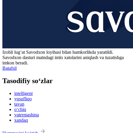
Izohli lugʻat
Savodxon
loyihasi bilan hamkorlikda yaratildi.
Savodxon dasturi matndagi imlo xatolarini aniqlash va tuzatishga
imkon beradi.
Batafsil
Tasodifiy so‘zlar
intelligent
yusufliqo
tavan
o‘chiq
vatermashina
xandaq