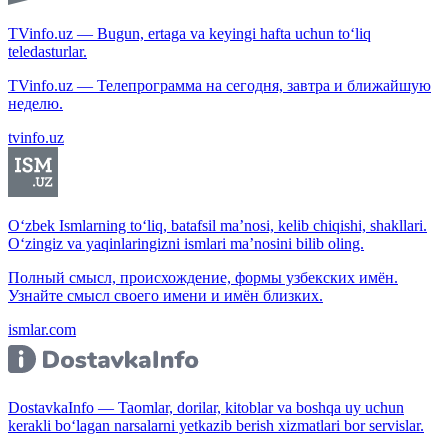
TVinfo.uz — Bugun, ertaga va keyingi hafta uchun to‘liq
teledasturlar.
TVinfo.uz — Телепрограмма на сегодня, завтра и ближайшую
неделю.
tvinfo.uz
O‘zbek Ismlarning to‘liq, batafsil ma’nosi, kelib chiqishi, shakllari.
O‘zingiz va yaqinlaringizni ismlari ma’nosini bilib oling.
Полный смысл, происхождение, формы узбекских имён.
Узнайте смысл своего имени и имён близких.
ismlar.com
DostavkaInfo — Taomlar, dorilar, kitoblar va boshqa uy uchun
kerakli bo‘lagan narsalarni yetkazib berish xizmatlari bor servislar.