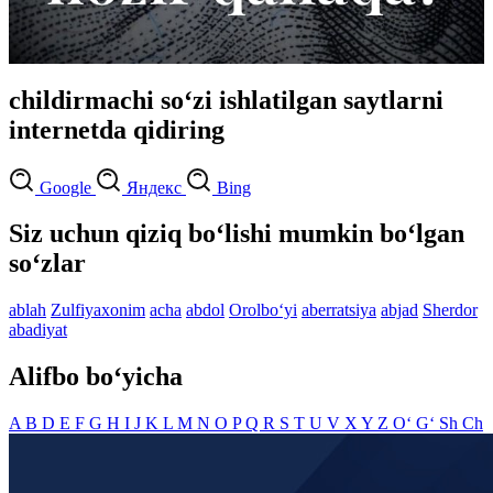
childirmachi so‘zi ishlatilgan saytlarni
internetda qidiring
Google
Яндекс
Bing
Siz uchun qiziq bo‘lishi mumkin bo‘lgan
so‘zlar
ablah
Zulfiyaxonim
acha
abdol
Orolbo‘yi
aberratsiya
abjad
Sherdor
abadiyat
Alifbo bo‘yicha
A
B
D
E
F
G
H
I
J
K
L
M
N
O
P
Q
R
S
T
U
V
X
Y
Z
O‘
G‘
Sh
Ch