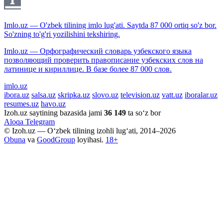
Imlo.uz — O'zbek tilining imlo lug'ati. Saytda 87 000 ortiq so'z bor.
So'zning to'g'ri yozilishini tekshiring.
Imlo.uz — Орфографический словарь узбекского языка
позволяющий проверить правописание узбекских слов на
латинице и кириллице. В базе более 87 000 слов.
imlo.uz
ibora.uz
salsa.uz
skripka.uz
slovo.uz
television.uz
vatt.uz
iboralar.uz
resumes.uz
havo.uz
Izoh.uz saytining bazasida jami
36 149
ta so‘z bor
Aloqa
Telegram
© Izoh.uz — O‘zbek tilining izohli lug‘ati, 2014–2026
Obuna
va
GoodGroup
loyihasi.
18+