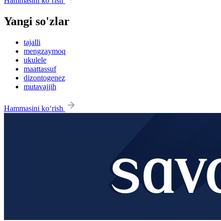
Hammasini ko‘rish
Yangi so'zlar
tajalli
mengzaymoq
ukulele
maattassuf
dizontogenez
mutavajjih
Hammasini ko‘rish