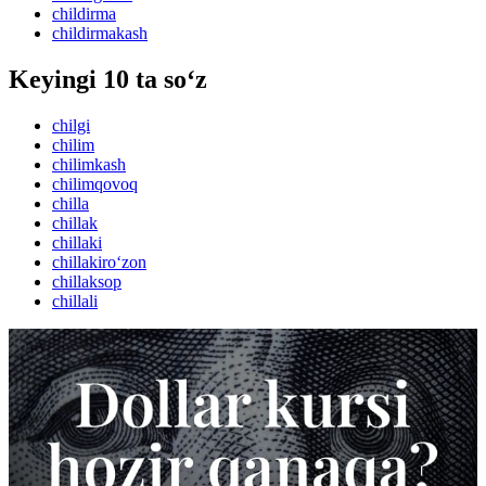
childirma
childirmakash
Keyingi 10 ta so‘z
chilgi
chilim
chilimkash
chilimqovoq
chilla
chillak
chillaki
chillakiro‘zon
chillaksop
chillali