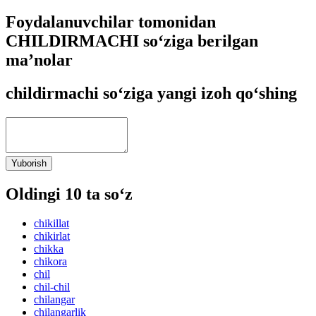
Foydalanuvchilar tomonidan
CHILDIRMACHI so‘ziga berilgan
ma’nolar
childirmachi so‘ziga yangi izoh qo‘shing
Yuborish
Oldingi 10 ta so‘z
chikillat
chikirlat
chikka
chikora
chil
chil-chil
chilangar
chilangarlik