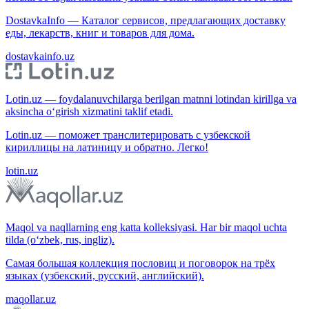
DostavkaInfo — Каталог сервисов, предлагающих доставку
еды, лекарств, книг и товаров для дома.
dostavkainfo.uz
Lotin.uz — foydalanuvchilarga berilgan matnni lotindan kirillga va
aksincha o‘girish xizmatini taklif etadi.
Lotin.uz — поможет транслитерировать с узбекской
кириллицы на латиницу и обратно. Легко!
lotin.uz
Maqol va naqllarning eng katta kolleksiyasi. Har bir maqol uchta
tilda (o‘zbek, rus, ingliz).
Самая большая коллекция пословиц и поговорок на трёх
языках (узбекский, русский, английский).
maqollar.uz