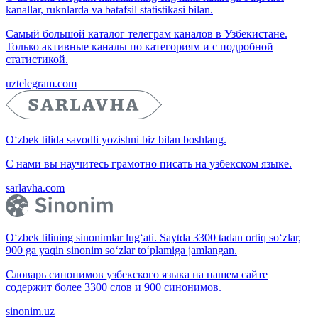
kanallar, ruknlarda va batafsil statistikasi bilan.
Самый большой каталог телеграм каналов в Узбекистане.
Только активные каналы по категориям и с подробной
статистикой.
uztelegram.com
O‘zbek tilida savodli yozishni biz bilan boshlang.
С нами вы научитесь грамотно писать на узбекском языке.
sarlavha.com
O‘zbek tilining sinonimlar lug‘ati. Saytda 3300 tadan ortiq so‘zlar,
900 ga yaqin sinonim so‘zlar to‘plamiga jamlangan.
Словарь синонимов узбекского языка на нашем сайте
содержит более 3300 слов и 900 синонимов.
sinonim.uz