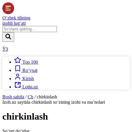
O‘zbek tilining
izohli lug‘ati
ЎЗ
Top 100
Ro‘yxat
Kirish
Lotin.uz
Bosh sahifa
/
Ch
/
chirkinlash
Izoh.uz
saytida
chirkinlash
so‘zining izohi va ma’nolari
chirkinlash
So‘zni do‘stlar