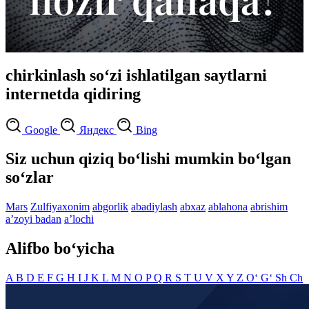
chirkinlash so‘zi ishlatilgan saytlarni
internetda qidiring
Google
Яндекс
Bing
Siz uchun qiziq bo‘lishi mumkin bo‘lgan
so‘zlar
Mars
Zulfiyaxonim
abgorlik
abadiylash
abxaz
ablahona
abrishim
aʼzoyi badan
aʼlochi
Alifbo bo‘yicha
A
B
D
E
F
G
H
I
J
K
L
M
N
O
P
Q
R
S
T
U
V
X
Y
Z
O‘
G‘
Sh
Ch