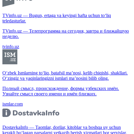
TVinfo.uz — Bugun, ertaga va keyingi hafta uchun to‘liq
teledasturlar.
TVinfo.uz — Телепрограмма на сегодня, завтра и ближайшую
неделю.
tvinfo.uz
O‘zbek Ismlarning to‘liq, batafsil ma’nosi, kelib chiqishi, shakllari.
O‘zingiz va yaqinlaringizni ismlari ma’nosini bilib oling.
Полный смысл, происхождение, формы узбекских имён.
Узнайте смысл своего имени и имён близких.
ismlar.com
DostavkaInfo — Taomlar, dorilar, kitoblar va boshqa uy uchun
kerakli bo‘lagan narsalarni yetkazib berish xizmatlari bor servislar.