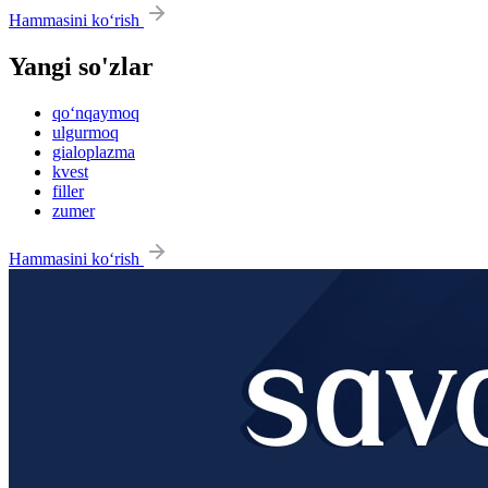
Hammasini ko‘rish
Yangi so'zlar
qo‘nqaymoq
ulgurmoq
gialoplazma
kvest
filler
zumer
Hammasini ko‘rish