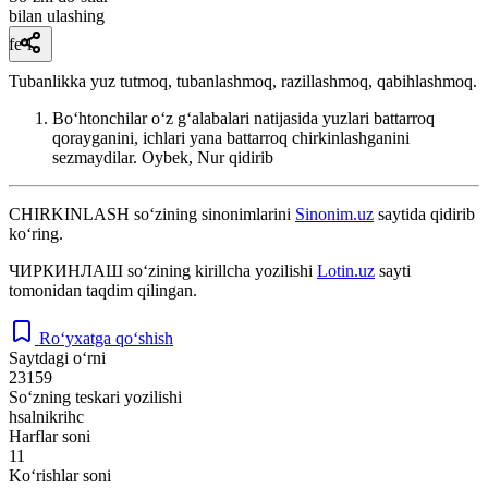
bilan ulashing
fe’l
Tubanlikka yuz tutmoq, tubanlashmoq, razillashmoq, qabihlashmoq.
Boʻhtonchilar oʻz gʻalabalari natijasida yuzlari battarroq
qorayganini, ichlari yana battarroq chirkinlashganini
sezmaydilar.
Oybek, Nur qidirib
CHIRKINLASH
so‘zining sinonimlarini
Sinonim.uz
saytida qidirib
ko‘ring.
ЧИРКИНЛАШ
so‘zining kirillcha yozilishi
Lotin.uz
sayti
tomonidan taqdim qilingan.
Ro‘yxatga qo‘shish
Saytdagi o‘rni
23159
So‘zning teskari yozilishi
hsalnikrihc
Harflar soni
11
Ko‘rishlar soni