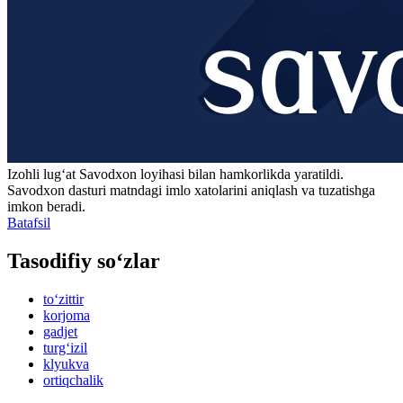
Izohli lugʻat
Savodxon
loyihasi bilan hamkorlikda yaratildi.
Savodxon dasturi matndagi imlo xatolarini aniqlash va tuzatishga
imkon beradi.
Batafsil
Tasodifiy so‘zlar
to‘zittir
korjoma
gadjet
turg‘izil
klyukva
ortiqchalik