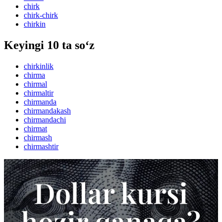
chirk
chirk-chirk
chirkin
Keyingi 10 ta so‘z
chirkinlik
chirma
chirmal
chirmaltir
chirmanda
chirmandakash
chirmandachi
chirmat
chirmash
chirmashtir