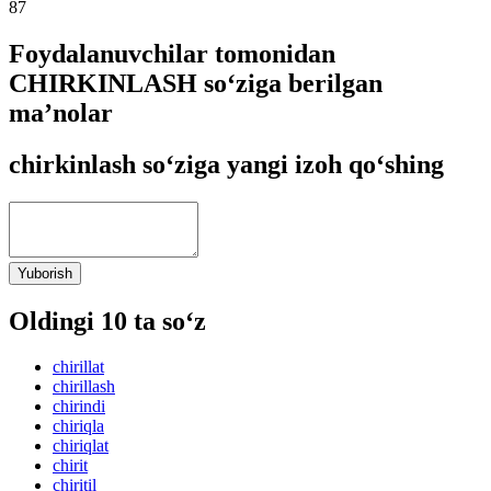
87
Foydalanuvchilar tomonidan
CHIRKINLASH so‘ziga berilgan
ma’nolar
chirkinlash so‘ziga yangi izoh qo‘shing
Yuborish
Oldingi 10 ta so‘z
chirillat
chirillash
chirindi
chiriqla
chiriqlat
chirit
chiritil