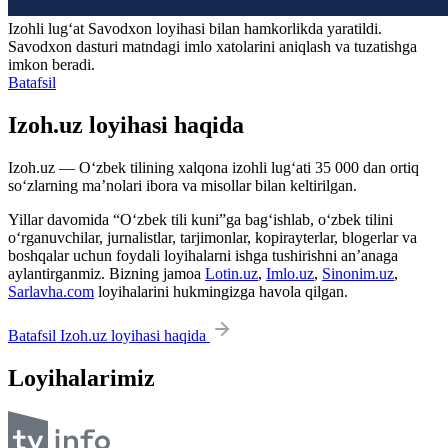
Izohli lugʻat
Savodxon
loyihasi bilan hamkorlikda yaratildi.
Savodxon dasturi matndagi imlo xatolarini aniqlash va tuzatishga
imkon beradi.
Batafsil
Izoh.uz loyihasi haqida
Izoh.uz — O‘zbek tilining xalqona izohli lug‘ati 35 000 dan ortiq
so‘zlarning ma’nolari ibora va misollar bilan keltirilgan.
Yillar davomida “O‘zbek tili kuni”ga bag‘ishlab, o‘zbek tilini
o‘rganuvchilar, jurnalistlar, tarjimonlar, kopirayterlar, blogerlar va
boshqalar uchun foydali loyihalarni ishga tushirishni an’anaga
aylantirganmiz. Bizning jamoa
Lotin.uz
,
Imlo.uz
,
Sinonim.uz
,
Sarlavha.com
loyihalarini hukmingizga havola qilgan.
Batafsil Izoh.uz loyihasi haqida
Loyihalarimiz