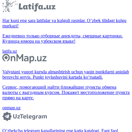
Har kuni eng sara latifalar va kulguli rasmlar. O‘zbek tilidagi kulgu
markazi!
Ежедневно только отборные анекдоты, смешные картинки.
Кузница юмора на узбекском языке!
latifa.uz
Valyutani yuqori kursda almashtirish uchun yaqin punktlarni aniqlab
beruvchi servis. Punkt joylashuvini kartada ko‘rsatadi.
Сервис, помогающий найти ближайшие пункты обмена
валюты с выгодным курсом. Покажет местоположение пункта
прямо на карте.
onmap.uz
O‘zbekcha telegram kanallarining eng katta katalogi. Faqt faol