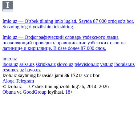
Imlo.uz — O'zbek tilining imlo lug'ati. Saytda 87 000 ortiq so'z bor.
So'zning to'g'ri yozilishini tekshiring.
Imlo.uz — Орфографический словарь узбекского языка
позволяющий проверить правописание узбекских слов на
латинице и кириллице. В базе более 87 000 слов.
imlo.uz
ibora.uz
salsa.uz
skripka.uz
slovo.uz
television.uz
vatt.uz
iboralar.uz
resumes.uz
havo.uz
Izoh.uz saytining bazasida jami
36 172
ta so‘z bor
Aloqa
Telegram
© Izoh.uz — O‘zbek tilining izohli lug‘ati, 2014–2026
Obuna
va
GoodGroup
loyihasi.
18+