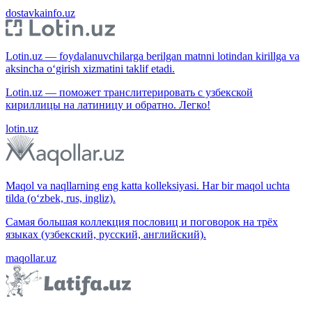
dostavkainfo.uz
Lotin.uz — foydalanuvchilarga berilgan matnni lotindan kirillga va
aksincha o‘girish xizmatini taklif etadi.
Lotin.uz — поможет транслитерировать с узбекской
кириллицы на латиницу и обратно. Легко!
lotin.uz
Maqol va naqllarning eng katta kolleksiyasi. Har bir maqol uchta
tilda (o‘zbek, rus, ingliz).
Самая большая коллекция пословиц и поговорок на трёх
языках (узбекский, русский, английский).
maqollar.uz