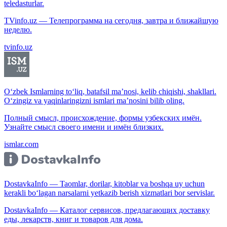
teledasturlar.
TVinfo.uz — Телепрограмма на сегодня, завтра и ближайшую
неделю.
tvinfo.uz
O‘zbek Ismlarning to‘liq, batafsil ma’nosi, kelib chiqishi, shakllari.
O‘zingiz va yaqinlaringizni ismlari ma’nosini bilib oling.
Полный смысл, происхождение, формы узбекских имён.
Узнайте смысл своего имени и имён близких.
ismlar.com
DostavkaInfo — Taomlar, dorilar, kitoblar va boshqa uy uchun
kerakli bo‘lagan narsalarni yetkazib berish xizmatlari bor servislar.
DostavkaInfo — Каталог сервисов, предлагающих доставку
еды, лекарств, книг и товаров для дома.