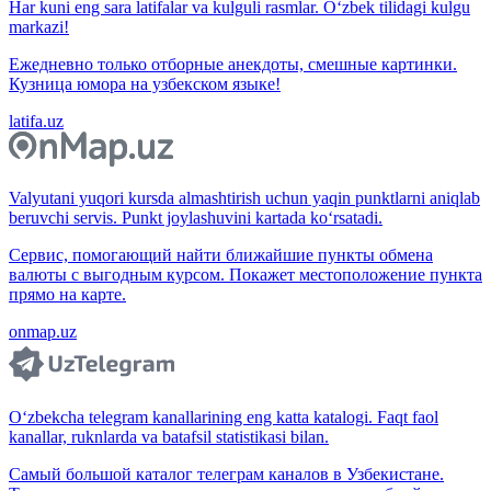
Har kuni eng sara latifalar va kulguli rasmlar. O‘zbek tilidagi kulgu
markazi!
Ежедневно только отборные анекдоты, смешные картинки.
Кузница юмора на узбекском языке!
latifa.uz
Valyutani yuqori kursda almashtirish uchun yaqin punktlarni aniqlab
beruvchi servis. Punkt joylashuvini kartada ko‘rsatadi.
Сервис, помогающий найти ближайшие пункты обмена
валюты с выгодным курсом. Покажет местоположение пункта
прямо на карте.
onmap.uz
O‘zbekcha telegram kanallarining eng katta katalogi. Faqt faol
kanallar, ruknlarda va batafsil statistikasi bilan.
Самый большой каталог телеграм каналов в Узбекистане.