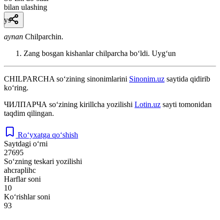
bilan ulashing
ys
aynan
Chilparchin.
Zang bosgan kishanlar chilparcha boʻldi.
Uygʻun
CHILPARCHA
so‘zining sinonimlarini
Sinonim.uz
saytida qidirib
ko‘ring.
ЧИЛПАРЧА
so‘zining kirillcha yozilishi
Lotin.uz
sayti tomonidan
taqdim qilingan.
Ro‘yxatga qo‘shish
Saytdagi o‘rni
27695
So‘zning teskari yozilishi
ahcraplihc
Harflar soni
10
Ko‘rishlar soni
93