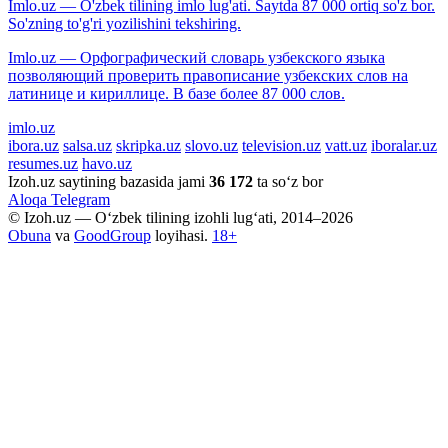
Imlo.uz — O'zbek tilining imlo lug'ati. Saytda 87 000 ortiq so'z bor.
So'zning to'g'ri yozilishini tekshiring.
Imlo.uz — Орфографический словарь узбекского языка
позволяющий проверить правописание узбекских слов на
латинице и кириллице. В базе более 87 000 слов.
imlo.uz
ibora.uz
salsa.uz
skripka.uz
slovo.uz
television.uz
vatt.uz
iboralar.uz
resumes.uz
havo.uz
Izoh.uz saytining bazasida jami
36 172
ta so‘z bor
Aloqa
Telegram
© Izoh.uz — O‘zbek tilining izohli lug‘ati, 2014–2026
Obuna
va
GoodGroup
loyihasi.
18+