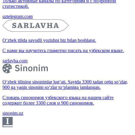
Только активные каналы по категориям и с подробной
статистикой.
uztelegram.com
O‘zbek tilida savodli yozishni biz bilan boshlang.
С нами вы научитесь грамотно писать на узбекском языке.
sarlavha.com
O‘zbek tilining sinonimlar lug‘ati. Saytda 3300 tadan ortiq so‘zlar,
900 ga yaqin sinonim so‘zlar to‘plamiga jamlangan.
Словарь синонимов узбекского языка на нашем сайте
содержит более 3300 слов и 900 синонимов.
sinonim.uz