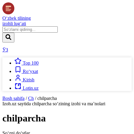
O‘zbek tilining
izohli lug‘ati
ЎЗ
Top 100
Ro‘yxat
Kirish
Lotin.uz
Bosh sahifa
/
Ch
/
chilparcha
Izoh.uz
saytida
chilparcha
so‘zining izohi va ma’nolari
chilparcha
So‘zni do‘stlar