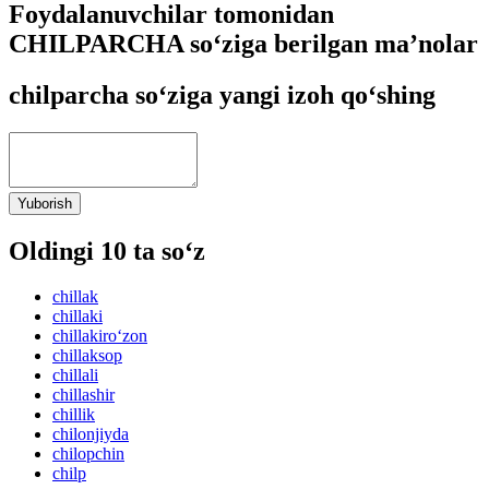
Foydalanuvchilar tomonidan
CHILPARCHA so‘ziga berilgan ma’nolar
chilparcha so‘ziga yangi izoh qo‘shing
Yuborish
Oldingi 10 ta so‘z
chillak
chillaki
chillakiro‘zon
chillaksop
chillali
chillashir
chillik
chilonjiyda
chilopchin
chilp