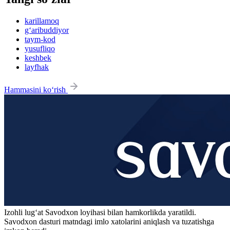
karillamoq
g‘aribuddiyor
taym-kod
yusufliqo
keshbek
layfhak
Hammasini ko‘rish
Izohli lugʻat
Savodxon
loyihasi bilan hamkorlikda yaratildi.
Savodxon dasturi matndagi imlo xatolarini aniqlash va tuzatishga