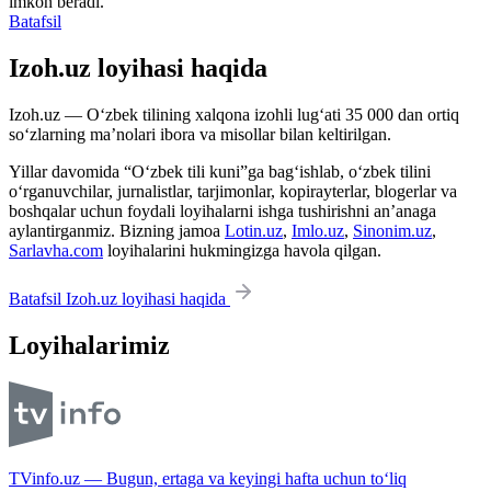
imkon beradi.
Batafsil
Izoh.uz loyihasi haqida
Izoh.uz — O‘zbek tilining xalqona izohli lug‘ati 35 000 dan ortiq
so‘zlarning ma’nolari ibora va misollar bilan keltirilgan.
Yillar davomida “O‘zbek tili kuni”ga bag‘ishlab, o‘zbek tilini
o‘rganuvchilar, jurnalistlar, tarjimonlar, kopirayterlar, blogerlar va
boshqalar uchun foydali loyihalarni ishga tushirishni an’anaga
aylantirganmiz. Bizning jamoa
Lotin.uz
,
Imlo.uz
,
Sinonim.uz
,
Sarlavha.com
loyihalarini hukmingizga havola qilgan.
Batafsil Izoh.uz loyihasi haqida
Loyihalarimiz
TVinfo.uz — Bugun, ertaga va keyingi hafta uchun to‘liq