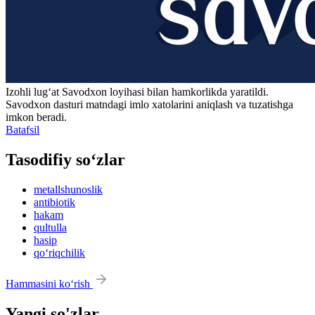
Izohli lugʻat
Savodxon
loyihasi bilan hamkorlikda yaratildi.
Savodxon dasturi matndagi imlo xatolarini aniqlash va tuzatishga
imkon beradi.
Batafsil
Tasodifiy so‘zlar
metallshunoslik
antibiotik
hakam
qultulla
hasip
qo‘riqchilik
Hammasini ko‘rish
Yangi so'zlar