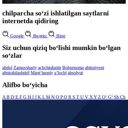
chilparcha so‘zi ishlatilgan saytlarni
internetda qidiring
Google
Яндекс
Bing
Siz uchun qiziq bo‘lishi mumkin bo‘lgan
so‘zlar
abdol
Zamaxshariy
achchiqlantir
Boburnoma
abituriyent
abstraktlashtiril
Marg‘inoniy
aʼlochi
absolyut
Alifbo bo‘yicha
A
B
D
E
F
G
H
I
J
K
L
M
N
O
P
Q
R
S
T
U
V
X
Y
Z
O‘
G‘
Sh
Ch