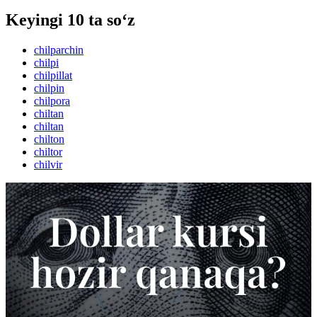
Keyingi 10 ta so‘z
chilparchin
chilpi
chilpillat
chilpin
chilpora
chiltan
chiltan
chilton
chiltor
chilvir