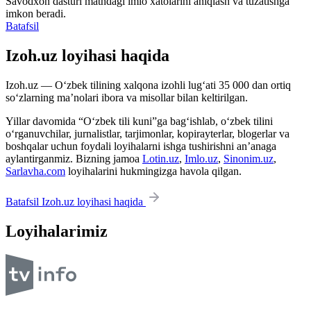
Savodxon dasturi matndagi imlo xatolarini aniqlash va tuzatishga
imkon beradi.
Batafsil
Izoh.uz loyihasi haqida
Izoh.uz — O‘zbek tilining xalqona izohli lug‘ati 35 000 dan ortiq
so‘zlarning ma’nolari ibora va misollar bilan keltirilgan.
Yillar davomida “O‘zbek tili kuni”ga bag‘ishlab, o‘zbek tilini
o‘rganuvchilar, jurnalistlar, tarjimonlar, kopirayterlar, blogerlar va
boshqalar uchun foydali loyihalarni ishga tushirishni an’anaga
aylantirganmiz. Bizning jamoa
Lotin.uz
,
Imlo.uz
,
Sinonim.uz
,
Sarlavha.com
loyihalarini hukmingizga havola qilgan.
Batafsil Izoh.uz loyihasi haqida
Loyihalarimiz