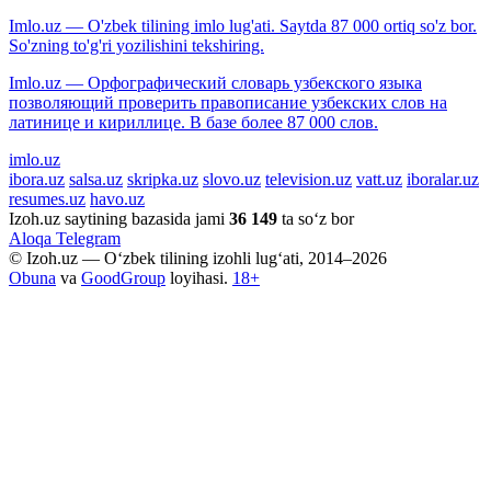
Imlo.uz — O'zbek tilining imlo lug'ati. Saytda 87 000 ortiq so'z bor.
So'zning to'g'ri yozilishini tekshiring.
Imlo.uz — Орфографический словарь узбекского языка
позволяющий проверить правописание узбекских слов на
латинице и кириллице. В базе более 87 000 слов.
imlo.uz
ibora.uz
salsa.uz
skripka.uz
slovo.uz
television.uz
vatt.uz
iboralar.uz
resumes.uz
havo.uz
Izoh.uz saytining bazasida jami
36 149
ta so‘z bor
Aloqa
Telegram
© Izoh.uz — O‘zbek tilining izohli lug‘ati, 2014–2026
Obuna
va
GoodGroup
loyihasi.
18+