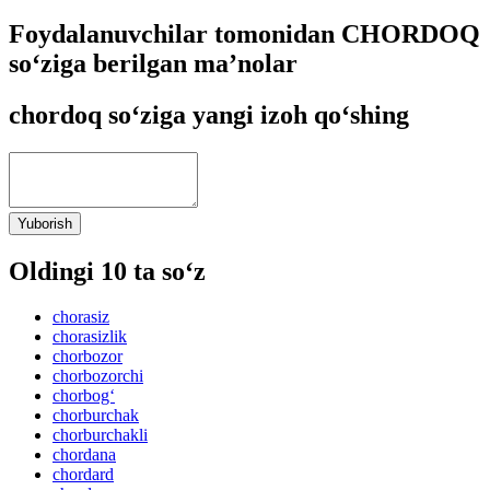
Foydalanuvchilar tomonidan CHORDOQ
so‘ziga berilgan ma’nolar
chordoq so‘ziga yangi izoh qo‘shing
Yuborish
Oldingi 10 ta so‘z
chorasiz
chorasizlik
chorbozor
chorbozorchi
chorbog‘
chorburchak
chorburchakli
chordana
chordard