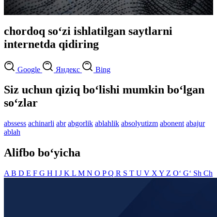
chordoq so‘zi ishlatilgan saytlarni
internetda qidiring
Google
Яндекс
Bing
Siz uchun qiziq bo‘lishi mumkin bo‘lgan
so‘zlar
abssess
achinarli
abr
abgorlik
ablahlik
absolyutizm
abonent
abajur
ablah
Alifbo bo‘yicha
A
B
D
E
F
G
H
I
J
K
L
M
N
O
P
Q
R
S
T
U
V
X
Y
Z
O‘
G‘
Sh
Ch