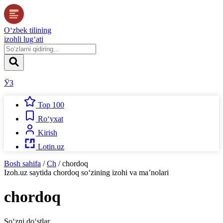
O‘zbek tilining
izohli lug‘ati
ЎЗ
Top 100
Ro‘yxat
Kirish
Lotin.uz
Bosh sahifa
/
Ch
/
chordoq
Izoh.uz
saytida
chordoq
so‘zining izohi va ma’nolari
chordoq
So‘zni do‘stlar