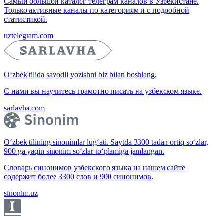
Самый большой каталог телеграм каналов в Узбекистане.
Только активные каналы по категориям и с подробной
статистикой.
uztelegram.com
O‘zbek tilida savodli yozishni biz bilan boshlang.
С нами вы научитесь грамотно писать на узбекском языке.
sarlavha.com
O‘zbek tilining sinonimlar lug‘ati. Saytda 3300 tadan ortiq so‘zlar,
900 ga yaqin sinonim so‘zlar to‘plamiga jamlangan.
Словарь синонимов узбекского языка на нашем сайте
содержит более 3300 слов и 900 синонимов.
sinonim.uz