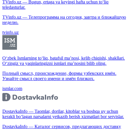
TVinfo.uz — Bugun, ertaga va keyingi hafta uchun to‘liq
teledasturlar.
TVinfo.uz — Телепрограмма на сегодня, завтра и ближайшую
неделю.
tvinfo.uz
O‘zbek Ismlarning to‘liq, batafsil ma’nosi, kelib chiqishi, shakllari.
O‘zingiz va yaqinlaringizni ismlari ma’nosini bilib oling.
Полный смысл, происхождение, формы узбекских имён.
Узнайте смысл своего имени и имён близких.
ismlar.com
DostavkaInfo — Taomlar, dorilar, kitoblar va boshqa uy uchun
kerakli bo‘lagan narsalarni yetkazib berish xizmatlari bor servislar.
DostavkaInfo — Каталог сервисов, предлагающих доставку