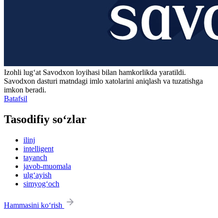
Izohli lugʻat
Savodxon
loyihasi bilan hamkorlikda yaratildi.
Savodxon dasturi matndagi imlo xatolarini aniqlash va tuzatishga
imkon beradi.
Batafsil
Tasodifiy so‘zlar
ilinj
intelligent
tayanch
javob-muomala
ulg‘ayish
simyog‘och
Hammasini ko‘rish