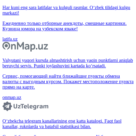
Har kuni eng sara latifalar va kulguli rasmlar. O‘zbek tilidagi kulgu
markazi!
Ежедневно только отборные анекдоты, смешные картинки.
Кузница юмора на узбекском языке!
latifa.uz
Valyutani yuqori kursda almashtirish uchun yaqin punktlarni aniqlab
beruvchi servis. Punkt joylashuvini kartada ko‘rsatadi.
Сервис, помогающий найти ближайшие пункты обмена
валюты с выгодным курсом. Покажет местоположение пункта
прямо на карте.
onmap.uz
O‘zbekcha telegram kanallarining eng katta katalogi. Faqt faol
kanallar, ruknlarda va batafsil statistikasi bilan.