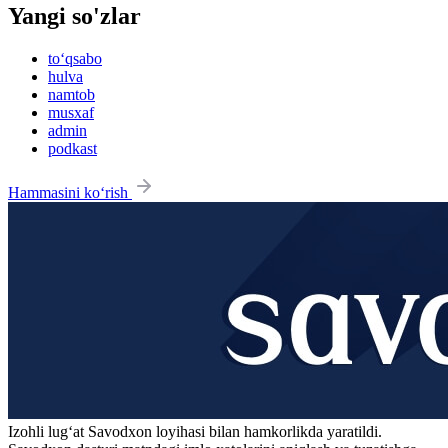
Yangi so'zlar
to‘qsabo
hulva
namtob
musxaf
admin
podkast
Hammasini ko‘rish
Izohli lugʻat
Savodxon
loyihasi bilan hamkorlikda yaratildi.