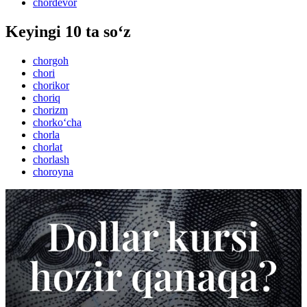
chordevor
Keyingi 10 ta so‘z
chorgoh
chori
chorikor
choriq
chorizm
chorko‘cha
chorla
chorlat
chorlash
choroyna