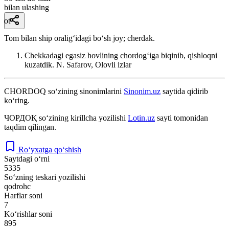
bilan ulashing
ot
Tom bilan ship oraligʻidagi boʻsh joy; cherdak.
Chekkadagi egasiz hovlining chordogʻiga biqinib, qishloqni
kuzatdik.
N. Safarov, Olovli izlar
CHORDOQ
so‘zining sinonimlarini
Sinonim.uz
saytida qidirib
ko‘ring.
ЧОРДОҚ
so‘zining kirillcha yozilishi
Lotin.uz
sayti tomonidan
taqdim qilingan.
Ro‘yxatga qo‘shish
Saytdagi o‘rni
5335
So‘zning teskari yozilishi
qodrohc
Harflar soni
7
Ko‘rishlar soni
895