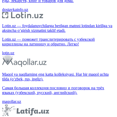
еды, лекарств, книг и товаров для дома.
dostavkainfo.uz
Lotin.uz — foydalanuvchilarga berilgan matnni lotindan kirillga va
aksincha o‘girish xizmatini taklif etadi.
Lotin.uz — поможет транслитерировать с узбекской
кириллицы на латиницу и обратно. Легко!
lotin.uz
Maqol va naqllarning eng katta kolleksiyasi. Har bir maqol uchta
tilda (o‘zbek, rus, ingliz).
Самая большая коллекция пословиц и поговорок на трёх
языках (узбекский, русский, английский).
maqollar.uz