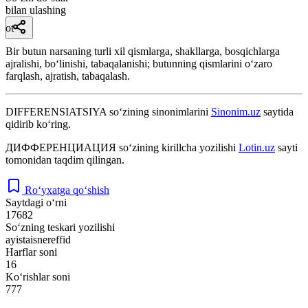
bilan ulashing
ot
Bir butun narsaning turli xil qismlarga, shakllarga, bosqichlarga
ajralishi, boʻlinishi, tabaqalanishi; butunning qismlarini oʻzaro
farqlash, ajratish, tabaqalash.
DIFFERENSIATSIYA
so‘zining sinonimlarini
Sinonim.uz
saytida
qidirib ko‘ring.
ДИФФЕРЕНЦИАЦИЯ
so‘zining kirillcha yozilishi
Lotin.uz
sayti
tomonidan taqdim qilingan.
Ro‘yxatga qo‘shish
Saytdagi o‘rni
17682
So‘zning teskari yozilishi
ayistaisnereffid
Harflar soni
16
Ko‘rishlar soni
777