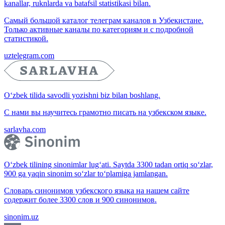
kanallar, ruknlarda va batafsil statistikasi bilan.
Самый большой каталог телеграм каналов в Узбекистане.
Только активные каналы по категориям и с подробной
статистикой.
uztelegram.com
O‘zbek tilida savodli yozishni biz bilan boshlang.
С нами вы научитесь грамотно писать на узбекском языке.
sarlavha.com
O‘zbek tilining sinonimlar lug‘ati. Saytda 3300 tadan ortiq so‘zlar,
900 ga yaqin sinonim so‘zlar to‘plamiga jamlangan.
Словарь синонимов узбекского языка на нашем сайте
содержит более 3300 слов и 900 синонимов.
sinonim.uz