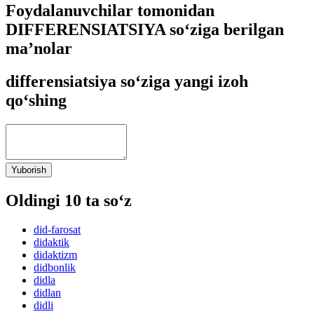
Foydalanuvchilar tomonidan
DIFFERENSIATSIYA so‘ziga berilgan
ma’nolar
differensiatsiya so‘ziga yangi izoh
qo‘shing
Yuborish
Oldingi 10 ta so‘z
did-farosat
didaktik
didaktizm
didbonlik
didla
didlan
didli