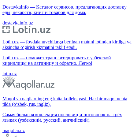
DostavkaInfo — Каталог сервисов, предлагающих доставку
еды, лекарств, книг и товаров для дома.
dostavkainfo.uz
Lotin.uz — foydalanuvchilarga berilgan matnni lotindan kirillga va
aksincha o‘girish xizmatini taklif etadi.
Lotin.uz — поможет транслитерировать с узбекской
кириллицы на латиницу и обратно. Легко!
lotin.uz
Maqol va naqllarning eng katta kolleksiyasi. Har bir maqol uchta
tilda (o‘zbek, rus, ingliz).
Самая большая коллекция пословиц и поговорок на трёх
языках (узбекский, русский, английский).
maqollar.uz