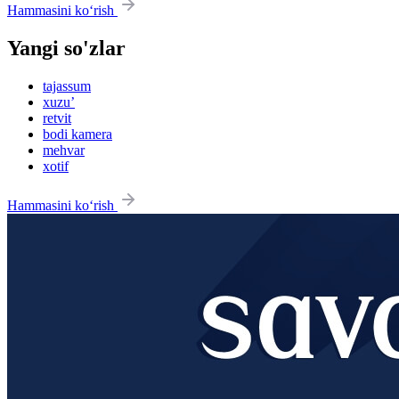
Hammasini ko‘rish
Yangi so'zlar
tajassum
xuzu’
retvit
bodi kamera
mehvar
xotif
Hammasini ko‘rish