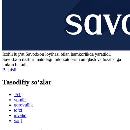
Izohli lugʻat
Savodxon
loyihasi bilan hamkorlikda yaratildi.
Savodxon dasturi matndagi imlo xatolarini aniqlash va tuzatishga
imkon beradi.
Batafsil
Tasodifiy so‘zlar
JST
yopdir
qorovullik
to‘zi
invalid
vaqf