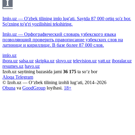
Imlo.uz — O'zbek tilining imlo lug'ati. Saytda 87 000 ortiq so'z bor.
So'zning to'g'ri yozilishini tekshiring.
Imlo.uz — Орфографический словарь узбекского языка
позволяющий проверить правописание узбекских слов на
латинице и кириллице. В базе более 87 000 слов.
imlo.uz
ibora.uz
salsa.uz
skripka.uz
slovo.uz
television.uz
vatt.uz
iboralar.uz
resumes.uz
havo.uz
Izoh.uz saytining bazasida jami
36 175
ta so‘z bor
Aloqa
Telegram
© Izoh.uz — O‘zbek tilining izohli lug‘ati, 2014–2026
Obuna
va
GoodGroup
loyihasi.
18+