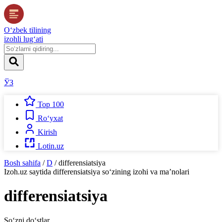
O‘zbek tilining
izohli lug‘ati
ЎЗ
Top 100
Ro‘yxat
Kirish
Lotin.uz
Bosh sahifa
/
D
/
differensiatsiya
Izoh.uz
saytida
differensiatsiya
so‘zining izohi va ma’nolari
differensiatsiya
So‘zni do‘stlar