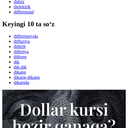
didsiz
dielektrik
differensial
Keyingi 10 ta so‘z
differensiyala
diffuziya
difterit
difteriya
diftong
dik
dik-dik
dikang
dikang-dikang
dikangla