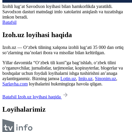
Izohli lugʻat
Savodxon
loyihasi bilan hamkorlikda yaratildi.
Savodxon dasturi matndagi imlo xatolarini aniqlash va tuzatishga
imkon beradi.
Batafsil
Izoh.uz loyihasi haqida
Izoh.uz — O‘zbek tilining xalqona izohli lug‘ati 35 000 dan ortiq
so‘zlarning ma’nolari ibora va misollar bilan keltirilgan.
Yillar davomida “O‘zbek tili kuni”ga bag‘ishlab, o‘zbek tilini
o‘rganuvchilar, jurnalistlar, tarjimonlar, kopirayterlar, blogerlar va
boshqalar uchun foydali loyihalarni ishga tushirishni an’anaga
aylantirganmiz. Bizning jamoa
Lotin.uz
,
Imlo.uz
,
Sinonim.uz
,
Sarlavha.com
loyihalarini hukmingizga havola qilgan.
Batafsil Izoh.uz loyihasi haqida
Loyihalarimiz