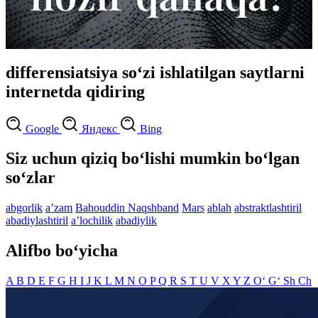
differensiatsiya so‘zi ishlatilgan saytlarni
internetda qidiring
Google
Яндекс
Bing
Siz uchun qiziq bo‘lishi mumkin bo‘lgan
so‘zlar
abgorlik
aʼzam
Bahouddin Naqshband
Mars
ablah
abstraktlashtiril
abadiylashtiril
aʼlochilik
abadiylik
Alifbo bo‘yicha
A
B
D
E
F
G
H
I
J
K
L
M
N
O
P
Q
R
S
T
U
V
X
Y
Z
O‘
G‘
Sh
Ch