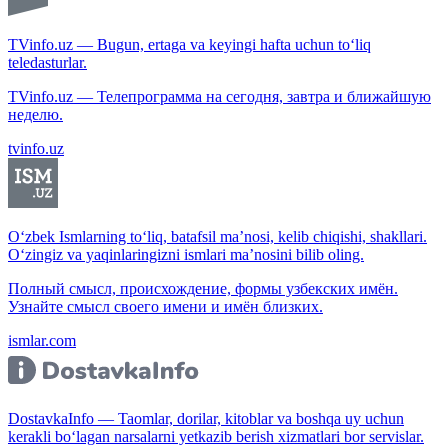
TVinfo.uz — Bugun, ertaga va keyingi hafta uchun to‘liq
teledasturlar.
TVinfo.uz — Телепрограмма на сегодня, завтра и ближайшую
неделю.
tvinfo.uz
O‘zbek Ismlarning to‘liq, batafsil ma’nosi, kelib chiqishi, shakllari.
O‘zingiz va yaqinlaringizni ismlari ma’nosini bilib oling.
Полный смысл, происхождение, формы узбекских имён.
Узнайте смысл своего имени и имён близких.
ismlar.com
DostavkaInfo — Taomlar, dorilar, kitoblar va boshqa uy uchun
kerakli bo‘lagan narsalarni yetkazib berish xizmatlari bor servislar.