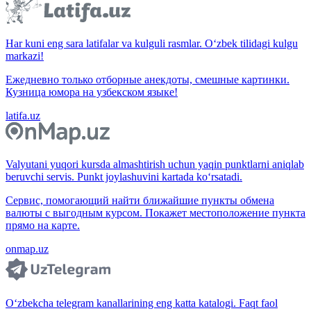
Har kuni eng sara latifalar va kulguli rasmlar. O‘zbek tilidagi kulgu
markazi!
Ежедневно только отборные анекдоты, смешные картинки.
Кузница юмора на узбекском языке!
latifa.uz
Valyutani yuqori kursda almashtirish uchun yaqin punktlarni aniqlab
beruvchi servis. Punkt joylashuvini kartada ko‘rsatadi.
Сервис, помогающий найти ближайшие пункты обмена
валюты с выгодным курсом. Покажет местоположение пункта
прямо на карте.
onmap.uz
O‘zbekcha telegram kanallarining eng katta katalogi. Faqt faol