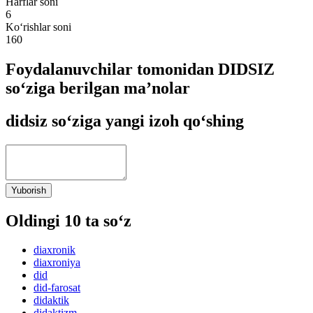
Harflar soni
6
Ko‘rishlar soni
160
Foydalanuvchilar tomonidan DIDSIZ
so‘ziga berilgan ma’nolar
didsiz so‘ziga yangi izoh qo‘shing
Yuborish
Oldingi 10 ta so‘z
diaxronik
diaxroniya
did
did-farosat
didaktik
didaktizm