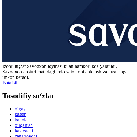
Izohli lugʻat
Savodxon
loyihasi bilan hamkorlikda yaratildi.
Savodxon dasturi matndagi imlo xatolarini aniqlash va tuzatishga
imkon beradi.
Batafsil
Tasodifiy so‘zlar
o‘gay
kassir
baholat
o‘rganish
kalavachi
zaharlovchi