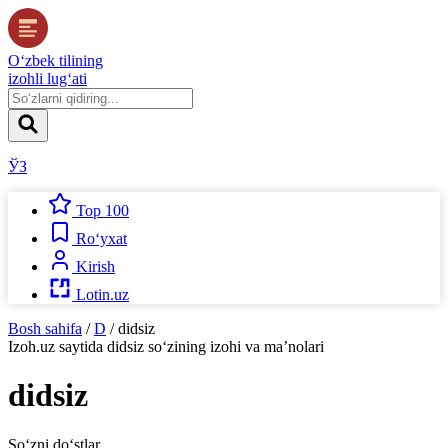
O‘zbek tilining
izohli lug‘ati
ЎЗ
Top 100
Ro‘yxat
Kirish
Lotin.uz
Bosh sahifa
/
D
/
didsiz
Izoh.uz
saytida
didsiz
so‘zining izohi va ma’nolari
didsiz
So‘zni do‘stlar