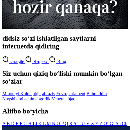
didsiz so‘zi ishlatilgan saytlarni
internetda qidiring
Google
Яндекс
Bing
Siz uchun qiziq bo‘lishi mumkin bo‘lgan
so‘zlar
Minorayi Kalon
abjir
abraziv
Yevroparlament
Bahouddin
Naqshband
achin
abgorlik
Venera
abjaq
Alifbo bo‘yicha
A
B
D
E
F
G
H
I
J
K
L
M
N
O
P
Q
R
S
T
U
V
X
Y
Z
O‘
G‘
Sh
Ch