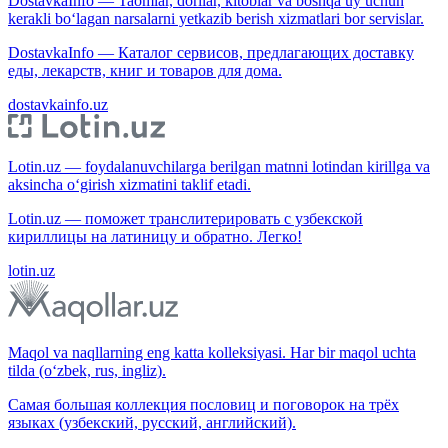
DostavkaInfo — Taomlar, dorilar, kitoblar va boshqa uy uchun
kerakli bo‘lagan narsalarni yetkazib berish xizmatlari bor servislar.
DostavkaInfo — Каталог сервисов, предлагающих доставку
еды, лекарств, книг и товаров для дома.
dostavkainfo.uz
Lotin.uz — foydalanuvchilarga berilgan matnni lotindan kirillga va
aksincha o‘girish xizmatini taklif etadi.
Lotin.uz — поможет транслитерировать с узбекской
кириллицы на латиницу и обратно. Легко!
lotin.uz
Maqol va naqllarning eng katta kolleksiyasi. Har bir maqol uchta
tilda (o‘zbek, rus, ingliz).
Самая большая коллекция пословиц и поговорок на трёх
языках (узбекский, русский, английский).