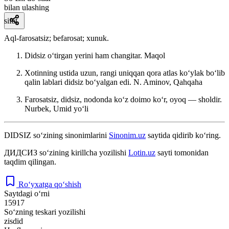
bilan ulashing
sifat
Aql-farosatsiz; befarosat; xunuk.
Didsiz oʻtirgan yerini ham changitar.
Maqol
Xotinning ustida uzun, rangi uniqqan qora atlas koʻylak boʻlib
qalin lablari didsiz boʻyalgan edi.
N. Aminov, Qahqaha
Farosatsiz, didsiz, nodonda koʻz doimo koʻr, oyoq — sholdir.
Nurbek, Umid yoʻli
DIDSIZ
so‘zining sinonimlarini
Sinonim.uz
saytida qidirib ko‘ring.
ДИДСИЗ
so‘zining kirillcha yozilishi
Lotin.uz
sayti tomonidan
taqdim qilingan.
Ro‘yxatga qo‘shish
Saytdagi o‘rni
15917
So‘zning teskari yozilishi
zisdid