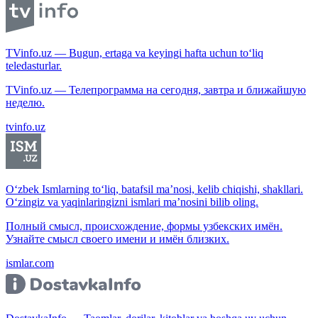
TVinfo.uz — Bugun, ertaga va keyingi hafta uchun to‘liq
teledasturlar.
TVinfo.uz — Телепрограмма на сегодня, завтра и ближайшую
неделю.
tvinfo.uz
O‘zbek Ismlarning to‘liq, batafsil ma’nosi, kelib chiqishi, shakllari.
O‘zingiz va yaqinlaringizni ismlari ma’nosini bilib oling.
Полный смысл, происхождение, формы узбекских имён.
Узнайте смысл своего имени и имён близких.
ismlar.com