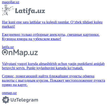
maqollar.uz
Har kuni eng sara latifalar va kulguli rasmlar. O‘zbek tilidagi kulgu
markazi!
Ежедневно только отборные анекдоты, смешные картинки.
Кузница юмора на узбекском языке!
latifa.uz
Valyutani yuqori kursda almashtirish uchun yaqin punktlarni aniqlab
beruvchi servis. Punkt joylashuvini kartada ko‘rsatadi.
Сервис, помогающий найти ближайшие пункты обмена
валюты с выгодным курсом. Покажет местоположение пункта
прямо на карте.
onmap.uz