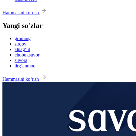
Hammasini ko‘rish
Yangi so'zlar
gruming
sirqov
alpag‘ut
chobuksuvor
suvora
tirg‘anmoq
Hammasini ko‘rish