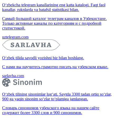
O‘zbekcha telegram kanallarining eng katta katalogi. Faqt faol
kanallar, ruknlarda va batafsil statistikasi bilan.
Самый большой каталог телеграм каналов в Узбекистане.
Только активные каналы по категориям и с подробной
статистикой.
uztelegram.com
O‘zbek tilida savodli yozishni biz bilan boshlang.
С нами вы научитесь грамотно писать на узбекском языке.
sarlavha.com
O‘zbek tilining sinonimlar lug‘ati. Saytda 3300 tadan ortiq so‘zlar,
900 ga yaqin sinonim so‘zlar to‘plamiga jamlangan.
Словарь синонимов узбекского языка на нашем сайте
содержит более 3300 слов и 900 синонимов.