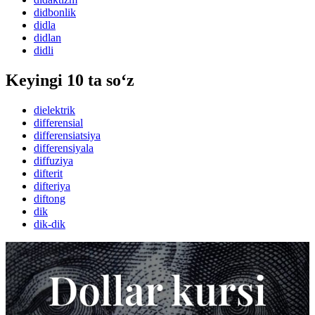
didbonlik
didla
didlan
didli
Keyingi 10 ta so‘z
dielektrik
differensial
differensiatsiya
differensiyala
diffuziya
difterit
difteriya
diftong
dik
dik-dik