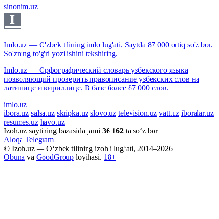
sinonim.uz
Imlo.uz — O'zbek tilining imlo lug'ati. Saytda 87 000 ortiq so'z bor.
So'zning to'g'ri yozilishini tekshiring.
Imlo.uz — Орфографический словарь узбекского языка
позволяющий проверить правописание узбекских слов на
латинице и кириллице. В базе более 87 000 слов.
imlo.uz
ibora.uz
salsa.uz
skripka.uz
slovo.uz
television.uz
vatt.uz
iboralar.uz
resumes.uz
havo.uz
Izoh.uz saytining bazasida jami
36 162
ta so‘z bor
Aloqa
Telegram
© Izoh.uz — O‘zbek tilining izohli lug‘ati, 2014–2026
Obuna
va
GoodGroup
loyihasi.
18+