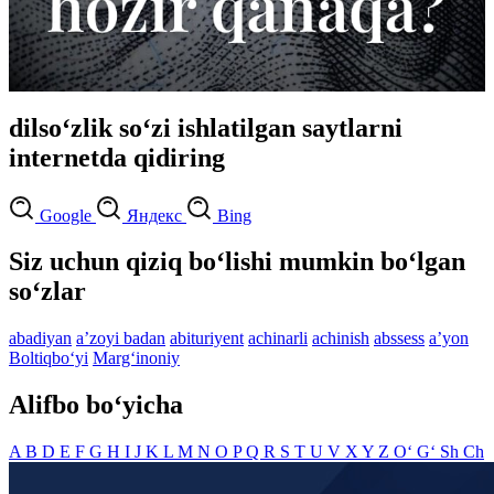
dilso‘zlik so‘zi ishlatilgan saytlarni
internetda qidiring
Google
Яндекс
Bing
Siz uchun qiziq bo‘lishi mumkin bo‘lgan
so‘zlar
abadiyan
aʼzoyi badan
abituriyent
achinarli
achinish
abssess
aʼyon
Boltiqbo‘yi
Marg‘inoniy
Alifbo bo‘yicha
A
B
D
E
F
G
H
I
J
K
L
M
N
O
P
Q
R
S
T
U
V
X
Y
Z
O‘
G‘
Sh
Ch