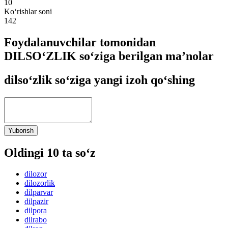
10
Ko‘rishlar soni
142
Foydalanuvchilar tomonidan
DILSO‘ZLIK so‘ziga berilgan ma’nolar
dilso‘zlik so‘ziga yangi izoh qo‘shing
Yuborish
Oldingi 10 ta so‘z
dilozor
dilozorlik
dilparvar
dilpazir
dilpora
dilrabo