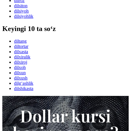
dilroz
dilsiton
dilsiyoh
dilsiyohlik
Keyingi 10 ta so‘z
diltang
diltortar
dilxasta
dilxiralik
dilxiroj
dilxoh
dilxun
dilxush
dilg‘ashlik
dilshikasta