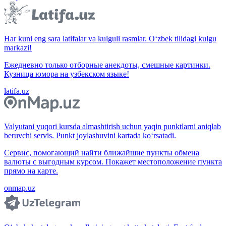
Har kuni eng sara latifalar va kulguli rasmlar. O‘zbek tilidagi kulgu
markazi!
Ежедневно только отборные анекдоты, смешные картинки.
Кузница юмора на узбекском языке!
latifa.uz
Valyutani yuqori kursda almashtirish uchun yaqin punktlarni aniqlab
beruvchi servis. Punkt joylashuvini kartada ko‘rsatadi.
Сервис, помогающий найти ближайшие пункты обмена
валюты с выгодным курсом. Покажет местоположение пункта
прямо на карте.
onmap.uz