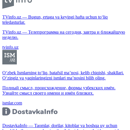
TVinfo.uz — Bugun, ertaga va keyingi hafta uchun to‘liq
teledasturlar.
TVinfo.uz — Телепрограмма на сегодня, завтра и ближайшую
неделю.
tvinfo.uz
O‘zbek Ismlarning to‘liq, batafsil ma’nosi, kelib chiqishi, shakllari.
O‘zingiz va yaqinlaringizni ismlari ma’nosini bilib oling.
Полный смысл, происхождение, формы узбекских имён.
Узнайте смысл своего имени и имён близких.
ismlar.com
DostavkaInfo — Taomlar, dorilar, kitoblar va boshqa uy uchun