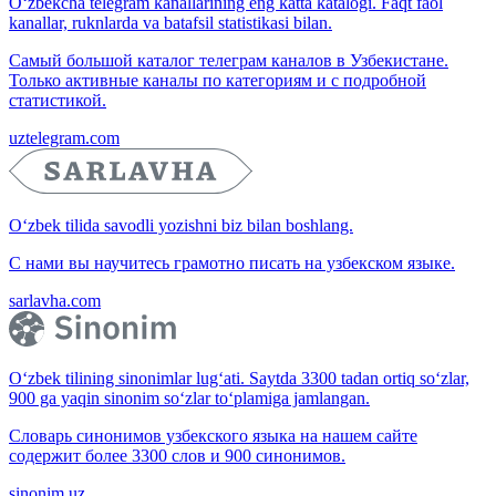
O‘zbekcha telegram kanallarining eng katta katalogi. Faqt faol
kanallar, ruknlarda va batafsil statistikasi bilan.
Самый большой каталог телеграм каналов в Узбекистане.
Только активные каналы по категориям и с подробной
статистикой.
uztelegram.com
O‘zbek tilida savodli yozishni biz bilan boshlang.
С нами вы научитесь грамотно писать на узбекском языке.
sarlavha.com
O‘zbek tilining sinonimlar lug‘ati. Saytda 3300 tadan ortiq so‘zlar,
900 ga yaqin sinonim so‘zlar to‘plamiga jamlangan.
Словарь синонимов узбекского языка на нашем сайте
содержит более 3300 слов и 900 синонимов.
sinonim.uz