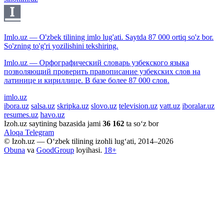
Imlo.uz — O'zbek tilining imlo lug'ati. Saytda 87 000 ortiq so'z bor.
So'zning to'g'ri yozilishini tekshiring.
Imlo.uz — Орфографический словарь узбекского языка
позволяющий проверить правописание узбекских слов на
латинице и кириллице. В базе более 87 000 слов.
imlo.uz
ibora.uz
salsa.uz
skripka.uz
slovo.uz
television.uz
vatt.uz
iboralar.uz
resumes.uz
havo.uz
Izoh.uz saytining bazasida jami
36 162
ta so‘z bor
Aloqa
Telegram
© Izoh.uz — O‘zbek tilining izohli lug‘ati, 2014–2026
Obuna
va
GoodGroup
loyihasi.
18+