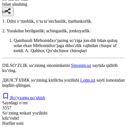
bilan ulashing
ot
1. Dilni oʻrtashlik, oʻta taʼsirchanlik, maftunkorlik.
2. Yurakdan berilganlik; achinganlik, jonkuyarlik.
Qambarali Mirhomidxoʻjaning soʻziga jon-dili bilan quloq
solar ekan Mirhomidxoʻjaga dilsoʻzlik vajhidan chuqur uf
tortdi.
A. Qahhor, Qoʻshchinor chiroqlari
DILSO‘ZLIK
so‘zining sinonimlarini
Sinonim.uz
saytida qidirib
ko‘ring.
ДИЛСЎЗЛИК
so‘zining kirillcha yozilishi
Lotin.uz
sayti tomonidan
taqdim qilingan.
Ro‘yxatga qo‘shish
Saytdagi o‘rni
3557
So‘zning teskari yozilishi
kilz‘oslid
Harflar soni