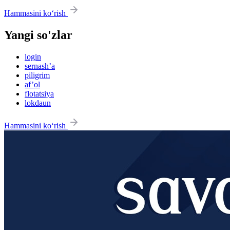
Hammasini ko‘rish
Yangi so'zlar
login
sernash’a
piligrim
af’ol
flotatsiya
lokdaun
Hammasini ko‘rish