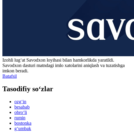
Izohli lugʻat
Savodxon
loyihasi bilan hamkorlikda yaratildi.
Savodxon dasturi matndagi imlo xatolarini aniqlash va tuzatishga
imkon beradi.
Batafsil
Tasodifiy so‘zlar
ozg‘in
besabab
obro‘li
rumin
bostonka
g‘umbak