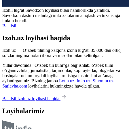
Izohli lugʻat
Savodxon
loyihasi bilan hamkorlikda yaratildi.
Savodxon dasturi matndagi imlo xatolarini aniqlash va tuzatishga
imkon beradi.
Batafsil
Izoh.uz loyihasi haqida
Izoh.uz — O‘zbek tilining xalqona izohli lug‘ati 35 000 dan ortiq
so‘zlarning ma’nolari ibora va misollar bilan keltirilgan.
Yillar davomida “O‘zbek tili kuni”ga bag‘ishlab, o‘zbek tilini
o‘rganuvchilar, jurnalistlar, tarjimonlar, kopirayterlar, blogerlar va
boshqalar uchun foydali loyihalarni ishga tushirishni an’anaga
aylantirganmiz. Bizning jamoa
Lotin.uz
,
Imlo.uz
,
Sinonim.uz
,
Sarlavha.com
loyihalarini hukmingizga havola qilgan.
Batafsil Izoh.uz loyihasi haqida
Loyihalarimiz