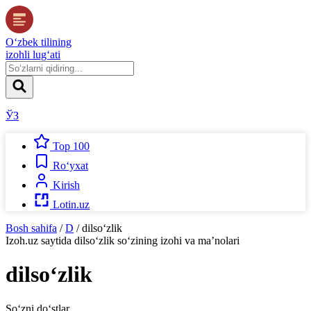
O‘zbek tilining
izohli lug‘ati
ЎЗ
Top 100
Ro‘yxat
Kirish
Lotin.uz
Bosh sahifa
/
D
/
dilso‘zlik
Izoh.uz
saytida
dilso‘zlik
so‘zining izohi va ma’nolari
dilso‘zlik
So‘zni do‘stlar