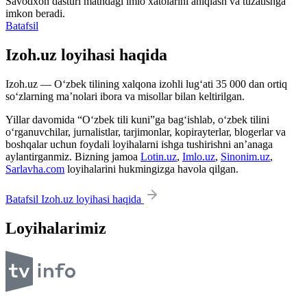
Savodxon dasturi matndagi imlo xatolarini aniqlash va tuzatishga
imkon beradi.
Batafsil
Izoh.uz loyihasi haqida
Izoh.uz — O‘zbek tilining xalqona izohli lug‘ati 35 000 dan ortiq
so‘zlarning ma’nolari ibora va misollar bilan keltirilgan.
Yillar davomida “O‘zbek tili kuni”ga bag‘ishlab, o‘zbek tilini
o‘rganuvchilar, jurnalistlar, tarjimonlar, kopirayterlar, blogerlar va
boshqalar uchun foydali loyihalarni ishga tushirishni an’anaga
aylantirganmiz. Bizning jamoa
Lotin.uz
,
Imlo.uz
,
Sinonim.uz
,
Sarlavha.com
loyihalarini hukmingizga havola qilgan.
Batafsil Izoh.uz loyihasi haqida
Loyihalarimiz