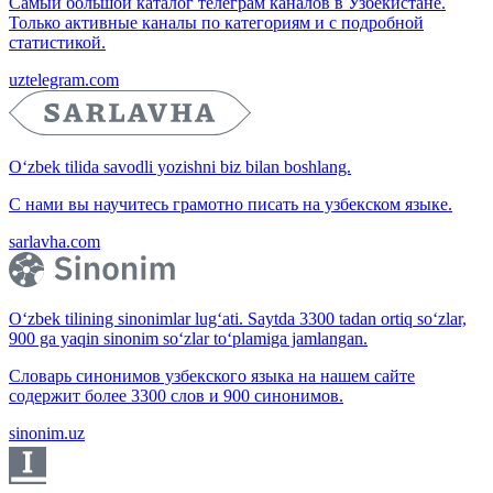
Самый большой каталог телеграм каналов в Узбекистане.
Только активные каналы по категориям и с подробной
статистикой.
uztelegram.com
O‘zbek tilida savodli yozishni biz bilan boshlang.
С нами вы научитесь грамотно писать на узбекском языке.
sarlavha.com
O‘zbek tilining sinonimlar lug‘ati. Saytda 3300 tadan ortiq so‘zlar,
900 ga yaqin sinonim so‘zlar to‘plamiga jamlangan.
Словарь синонимов узбекского языка на нашем сайте
содержит более 3300 слов и 900 синонимов.
sinonim.uz