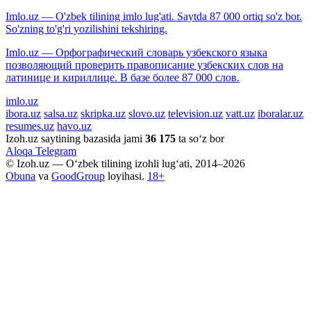
Imlo.uz — O'zbek tilining imlo lug'ati. Saytda 87 000 ortiq so'z bor.
So'zning to'g'ri yozilishini tekshiring.
Imlo.uz — Орфографический словарь узбекского языка
позволяющий проверить правописание узбекских слов на
латинице и кириллице. В базе более 87 000 слов.
imlo.uz
ibora.uz
salsa.uz
skripka.uz
slovo.uz
television.uz
vatt.uz
iboralar.uz
resumes.uz
havo.uz
Izoh.uz saytining bazasida jami
36 175
ta so‘z bor
Aloqa
Telegram
© Izoh.uz — O‘zbek tilining izohli lug‘ati, 2014–2026
Obuna
va
GoodGroup
loyihasi.
18+