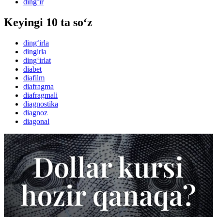
ding‘ir
Keyingi 10 ta so‘z
ding‘irla
dingirla
ding‘irlat
diabet
diafilm
diafragma
diafragmali
diagnostika
diagnoz
diagonal