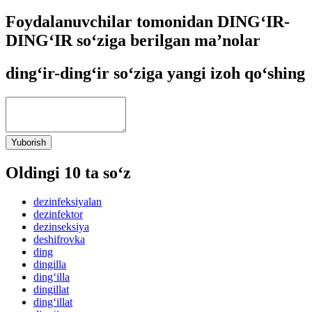
Foydalanuvchilar tomonidan DING‘IR-
DING‘IR so‘ziga berilgan ma’nolar
ding‘ir-ding‘ir so‘ziga yangi izoh qo‘shing
Yuborish
Oldingi 10 ta so‘z
dezinfeksiyalan
dezinfektor
dezinseksiya
deshifrovka
ding
dingilla
ding‘illa
dingillat
ding‘illat