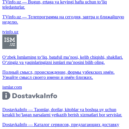
TVinfo.uz — Bugun, ertaga va keyingi hafta uchun to‘liq
teledasturlar.
TVinfo.uz — Телепрограмма на сегодня, завтра и ближайшую
неделю.
tvinfo.uz
O‘zbek Ismlarning to‘liq, batafsil ma’nosi, kelib chiqishi, shakllari.
O‘zingiz va yaqinlaringizni ismlari ma’nosini bilib oling.
Полный смысл, происхождение, формы узбекских имён.
Узнайте смысл своего имени и имён близких.
ismlar.com
DostavkaInfo — Taomlar, dorilar, kitoblar va boshqa uy uchun
kerakli bo‘lagan narsalarni yetkazib berish xizmatlari bor servislar.
DostavkaInfo — Каталог сервисов, предлагающих доставку