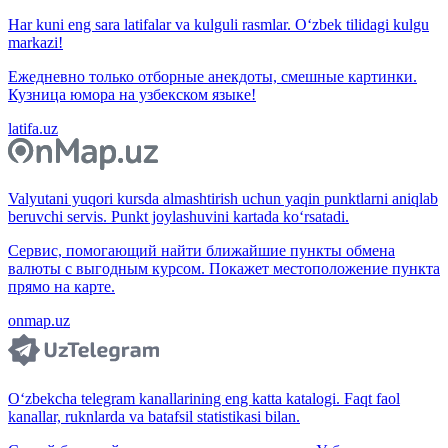
Har kuni eng sara latifalar va kulguli rasmlar. O‘zbek tilidagi kulgu
markazi!
Ежедневно только отборные анекдоты, смешные картинки.
Кузница юмора на узбекском языке!
latifa.uz
Valyutani yuqori kursda almashtirish uchun yaqin punktlarni aniqlab
beruvchi servis. Punkt joylashuvini kartada ko‘rsatadi.
Сервис, помогающий найти ближайшие пункты обмена
валюты с выгодным курсом. Покажет местоположение пункта
прямо на карте.
onmap.uz
O‘zbekcha telegram kanallarining eng katta katalogi. Faqt faol
kanallar, ruknlarda va batafsil statistikasi bilan.