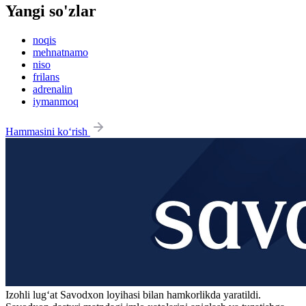
Yangi so'zlar
noqis
mehnatnamo
niso
frilans
adrenalin
iymanmoq
Hammasini ko‘rish
Izohli lugʻat
Savodxon
loyihasi bilan hamkorlikda yaratildi.