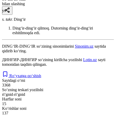
bilan ulashing
ys
s. takr.
Dingʻir
Dingʻir-dingʻir qilmoq. Dutorning dingʻir-dingʻiri
eshitilmoqda edi.
DING‘IR-DING‘IR
so‘zining sinonimlarini
Sinonim.uz
saytida
qidirib ko‘ring.
ДИНҒИР-ДИНҒИР
so‘zining kirillcha yozilishi
Lotin.uz
sayti
tomonidan taqdim qilingan.
Ro‘yxatga qo‘shish
Saytdagi o‘rni
3368
So‘zning teskari yozilishi
ri‘gnid-ri‘gnid
Harflar soni
15
Ko‘rishlar soni
137