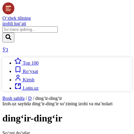
O‘zbek tilining
izohli lug‘ati
ЎЗ
Top 100
Ro‘yxat
Kirish
Lotin.uz
Bosh sahifa
/
D
/
ding‘ir-ding‘ir
Izoh.uz
saytida
ding‘ir-ding‘ir
so‘zining izohi va ma’nolari
ding‘ir-ding‘ir
So‘zni do‘stlar