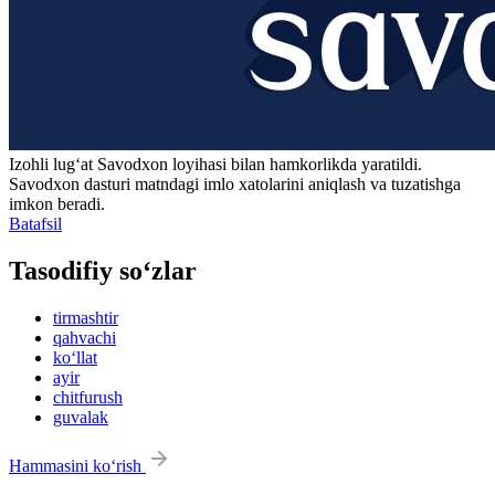
Izohli lugʻat
Savodxon
loyihasi bilan hamkorlikda yaratildi.
Savodxon dasturi matndagi imlo xatolarini aniqlash va tuzatishga
imkon beradi.
Batafsil
Tasodifiy so‘zlar
tirmashtir
qahvachi
ko‘llat
ayir
chitfurush
guvalak
Hammasini ko‘rish