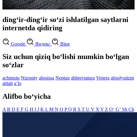
ding‘ir-ding‘ir so‘zi ishlatilgan saytlarni
internetda qidiring
Google
Яндекс
Bing
Siz uchun qiziq bo‘lishi mumkin bo‘lgan
so‘zlar
achimsiq
Nizomiy
abssissa
Neptun
abbreviatura
Venera
absolyutizm
ablah
aʼlo
Alifbo bo‘yicha
A
B
D
E
F
G
H
I
J
K
L
M
N
O
P
Q
R
S
T
U
V
X
Y
Z
O‘
G‘
Sh
Ch