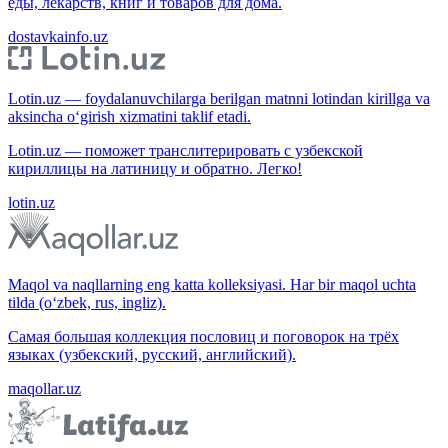
еды, лекарств, книг и товаров для дома.
dostavkainfo.uz
Lotin.uz — foydalanuvchilarga berilgan matnni lotindan kirillga va
aksincha o‘girish xizmatini taklif etadi.
Lotin.uz — поможет транслитерировать с узбекской
кириллицы на латиницу и обратно. Легко!
lotin.uz
Maqol va naqllarning eng katta kolleksiyasi. Har bir maqol uchta
tilda (o‘zbek, rus, ingliz).
Самая большая коллекция пословиц и поговорок на трёх
языках (узбекский, русский, английский).
maqollar.uz