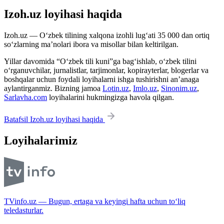
Izoh.uz loyihasi haqida
Izoh.uz — O‘zbek tilining xalqona izohli lug‘ati 35 000 dan ortiq
so‘zlarning ma’nolari ibora va misollar bilan keltirilgan.
Yillar davomida “O‘zbek tili kuni”ga bag‘ishlab, o‘zbek tilini
o‘rganuvchilar, jurnalistlar, tarjimonlar, kopirayterlar, blogerlar va
boshqalar uchun foydali loyihalarni ishga tushirishni an’anaga
aylantirganmiz. Bizning jamoa
Lotin.uz
,
Imlo.uz
,
Sinonim.uz
,
Sarlavha.com
loyihalarini hukmingizga havola qilgan.
Batafsil Izoh.uz loyihasi haqida
Loyihalarimiz
TVinfo.uz — Bugun, ertaga va keyingi hafta uchun to‘liq
teledasturlar.