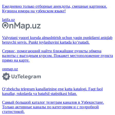
Ежедневно только отборные анекдоты, смешные картинки.
Кузница юмора на узбекском языке!
latifa.uz
Valyutani yuqori kursda almashtirish uchun yaqin punktlarni aniqlab
beruvchi servis. Punkt joylashuvini kartada ko‘rsatadi.
Сервис, помогающий найти ближайшие пункты обмена
валюты с выгодным курсом. Покажет местоположение пункта
прямо на карте.
onmap.uz
O‘zbekcha telegram kanallarining eng katta katalogi. Faqt faol
kanallar, ruknlarda va batafsil statistikasi bilan.
Самый большой каталог телеграм каналов в Узбекистане.
Только активные каналы по категориям и с подробной
статистикой.