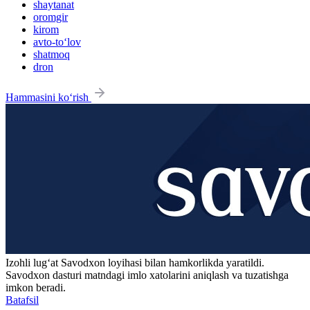
shaytanat
oromgir
kirom
avto-to‘lov
shatmoq
dron
Hammasini ko‘rish
Izohli lugʻat
Savodxon
loyihasi bilan hamkorlikda yaratildi.
Savodxon dasturi matndagi imlo xatolarini aniqlash va tuzatishga
imkon beradi.
Batafsil