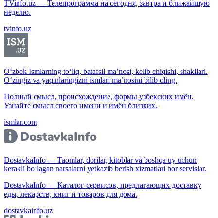
TVinfo.uz — Телепрограмма на сегодня, завтра и ближайшую
неделю.
tvinfo.uz
O‘zbek Ismlarning to‘liq, batafsil ma’nosi, kelib chiqishi, shakllari.
O‘zingiz va yaqinlaringizni ismlari ma’nosini bilib oling.
Полный смысл, происхождение, формы узбекских имён.
Узнайте смысл своего имени и имён близких.
ismlar.com
DostavkaInfo — Taomlar, dorilar, kitoblar va boshqa uy uchun
kerakli bo‘lagan narsalarni yetkazib berish xizmatlari bor servislar.
DostavkaInfo — Каталог сервисов, предлагающих доставку
еды, лекарств, книг и товаров для дома.
dostavkainfo.uz