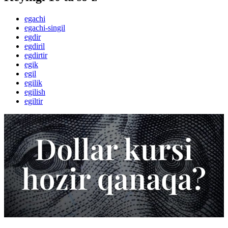
egachi
egachi-singil
egdir
egdiril
egdirtir
egik
egil
egilik
egilish
egiltir