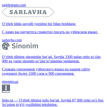
uztelegram.com
O‘zbek tilida savodli yozishni biz bilan boshlang.
С нами вы научитесь грамотно писать на узбекском языке.
sarlavha.com
O‘zbek tilining sinonimlar lug‘ati. Saytda 3300 tadan ortiq so‘zlar,
900 ga yaqin sinonim so‘zlar to‘plamiga jamlangan.
Словарь синонимов узбекского языка на нашем сайте
содержит более 3300 слов и 900 синонимов.
sinonim.uz
Imlo.uz — O'zbek tilining imlo lug'ati. Saytda 87 000 ortiq so'z bor.
So'zning to'g'ri yozilishini tekshiring.