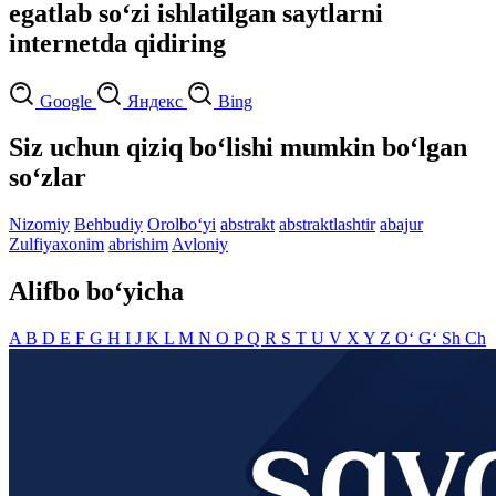
egatlab so‘zi ishlatilgan saytlarni
internetda qidiring
Google
Яндекс
Bing
Siz uchun qiziq bo‘lishi mumkin bo‘lgan
so‘zlar
Nizomiy
Behbudiy
Orolbo‘yi
abstrakt
abstraktlashtir
abajur
Zulfiyaxonim
abrishim
Avloniy
Alifbo bo‘yicha
A
B
D
E
F
G
H
I
J
K
L
M
N
O
P
Q
R
S
T
U
V
X
Y
Z
O‘
G‘
Sh
Ch