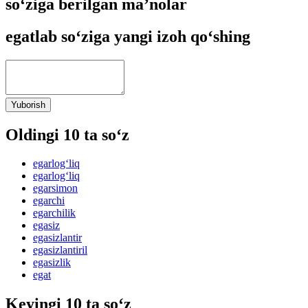
so‘ziga berilgan ma’nolar
egatlab so‘ziga yangi izoh qo‘shing
Yuborish
Oldingi 10 ta so‘z
egarlog‘liq
egarlog‘liq
egarsimon
egarchi
egarchilik
egasiz
egasizlantir
egasizlantiril
egasizlik
egat
Keyingi 10 ta so‘z