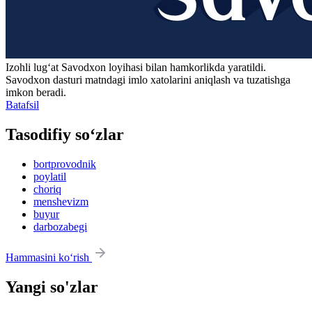
Izohli lugʻat
Savodxon
loyihasi bilan hamkorlikda yaratildi.
Savodxon dasturi matndagi imlo xatolarini aniqlash va tuzatishga
imkon beradi.
Batafsil
Tasodifiy so‘zlar
bortprovodnik
poylatil
choriq
menshevizm
buyur
darbozabegi
Hammasini ko‘rish
Yangi so'zlar