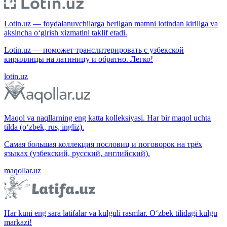
Lotin.uz — foydalanuvchilarga berilgan matnni lotindan kirillga va
aksincha o‘girish xizmatini taklif etadi.
Lotin.uz — поможет транслитерировать с узбекской
кириллицы на латиницу и обратно. Легко!
lotin.uz
Maqol va naqllarning eng katta kolleksiyasi. Har bir maqol uchta
tilda (o‘zbek, rus, ingliz).
Самая большая коллекция пословиц и поговорок на трёх
языках (узбекский, русский, английский).
maqollar.uz
Har kuni eng sara latifalar va kulguli rasmlar. O‘zbek tilidagi kulgu
markazi!