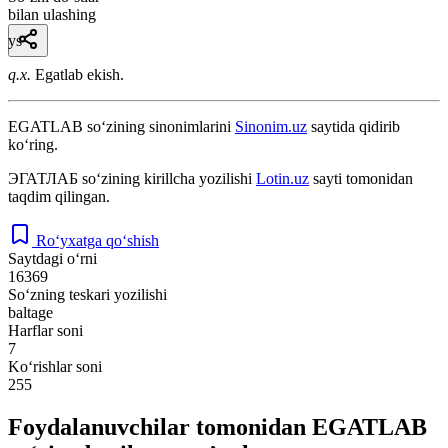
bilan ulashing
ys
q.x.
Egatlab ekish.
EGATLAB
so‘zining sinonimlarini
Sinonim.uz
saytida qidirib
ko‘ring.
ЭГАТЛАБ
so‘zining kirillcha yozilishi
Lotin.uz
sayti tomonidan
taqdim qilingan.
Ro‘yxatga qo‘shish
Saytdagi o‘rni
16369
So‘zning teskari yozilishi
baltage
Harflar soni
7
Ko‘rishlar soni
255
Foydalanuvchilar tomonidan EGATLAB