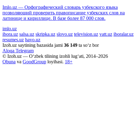
Imlo.uz — Орфографический словарь узбекского языка
позволяющий проверить правописание узбекских слов на
латинице и кириллице. В базе более 87 000 слов.
imlo.uz
ibora.uz
salsa.uz
skripka.uz
slovo.uz
television.uz
vatt.uz
iboralar.uz
resumes.uz
havo.uz
Izoh.uz saytining bazasida jami
36 149
ta so‘z bor
Aloqa
Telegram
© Izoh.uz — O‘zbek tilining izohli lug‘ati, 2014–2026
Obuna
va
GoodGroup
loyihasi.
18+