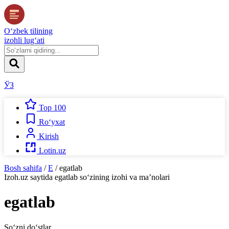
O‘zbek tilining
izohli lug‘ati
ЎЗ
Top 100
Ro‘yxat
Kirish
Lotin.uz
Bosh sahifa
/
E
/
egatlab
Izoh.uz
saytida
egatlab
so‘zining izohi va ma’nolari
egatlab
So‘zni do‘stlar