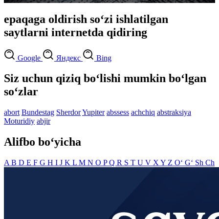
epaqaga oldirish so‘zi ishlatilgan
saytlarni internetda qidiring
Google
Яндекс
Bing
Siz uchun qiziq bo‘lishi mumkin bo‘lgan
so‘zlar
abort
Bundestag
Sherdor
Yupiter
abssess
achchiq
abstraksiya
Moturidiy
abjir
Alifbo bo‘yicha
A
B
D
E
F
G
H
I
J
K
L
M
N
O
P
Q
R
S
T
U
V
X
Y
Z
O‘
G‘
Sh
Ch