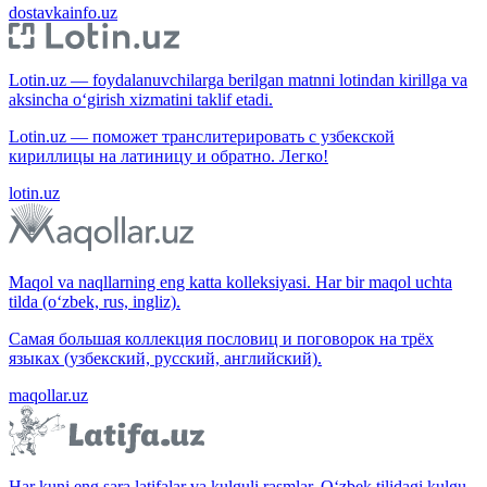
dostavkainfo.uz
Lotin.uz — foydalanuvchilarga berilgan matnni lotindan kirillga va
aksincha o‘girish xizmatini taklif etadi.
Lotin.uz — поможет транслитерировать с узбекской
кириллицы на латиницу и обратно. Легко!
lotin.uz
Maqol va naqllarning eng katta kolleksiyasi. Har bir maqol uchta
tilda (o‘zbek, rus, ingliz).
Самая большая коллекция пословиц и поговорок на трёх
языках (узбекский, русский, английский).
maqollar.uz
Har kuni eng sara latifalar va kulguli rasmlar. O‘zbek tilidagi kulgu