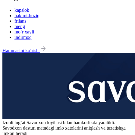
kapslok
hakimi-hoziq
frilans
meng
mo‘r xayli
indirmoq
Hammasini ko‘rish
Izohli lugʻat
Savodxon
loyihasi bilan hamkorlikda yaratildi.
Savodxon dasturi matndagi imlo xatolarini aniqlash va tuzatishga
imkon beradi.