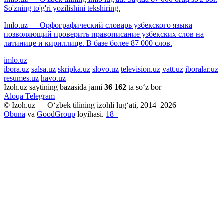
So'zning to'g'ri yozilishini tekshiring.
Imlo.uz — Орфографический словарь узбекского языка
позволяющий проверить правописание узбекских слов на
латинице и кириллице. В базе более 87 000 слов.
imlo.uz
ibora.uz
salsa.uz
skripka.uz
slovo.uz
television.uz
vatt.uz
iboralar.uz
resumes.uz
havo.uz
Izoh.uz saytining bazasida jami
36 162
ta so‘z bor
Aloqa
Telegram
© Izoh.uz — O‘zbek tilining izohli lug‘ati, 2014–2026
Obuna
va
GoodGroup
loyihasi.
18+