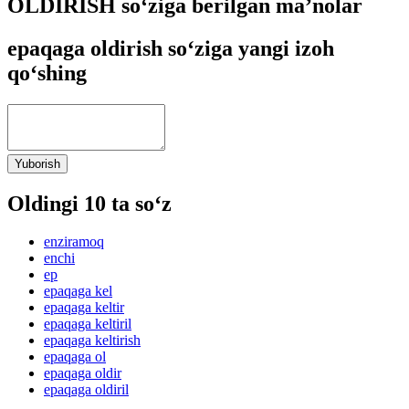
OLDIRISH so‘ziga berilgan ma’nolar
epaqaga oldirish so‘ziga yangi izoh
qo‘shing
Yuborish
Oldingi 10 ta so‘z
enziramoq
enchi
ep
epaqaga kel
epaqaga keltir
epaqaga keltiril
epaqaga keltirish
epaqaga ol
epaqaga oldir
epaqaga oldiril