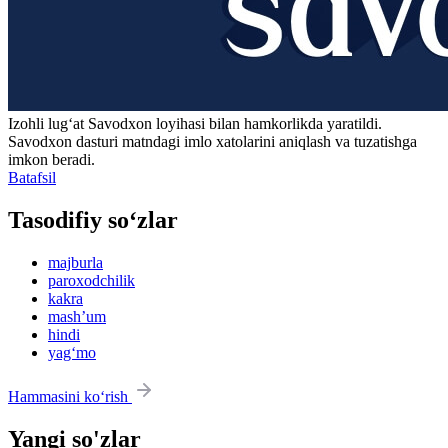
Izohli lugʻat
Savodxon
loyihasi bilan hamkorlikda yaratildi.
Savodxon dasturi matndagi imlo xatolarini aniqlash va tuzatishga
imkon beradi.
Batafsil
Tasodifiy so‘zlar
majburla
paroxodchilik
kakra
mashʼum
hindi
yag‘mo
Hammasini ko‘rish
Yangi so'zlar