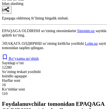
bilan ulashing
fe’l
Epaqaga oldirmoq feʼlining birgalik nisbati.
EPAQAGA OLDIRISH
so‘zining sinonimlarini
Sinonim.uz
saytida
qidirib ko‘ring.
ЭПАҚАГА ОЛДИРИШ
so‘zining kirillcha yozilishi
Lotin.uz
sayti
tomonidan taqdim qilingan.
Ro‘yxatga qo‘shish
Saytdagi o‘rni
12280
So‘zning teskari yozilishi
hsiridlo agaqape
Harflar soni
16
Ko‘rishlar soni
110
Foydalanuvchilar tomonidan EPAQAGA