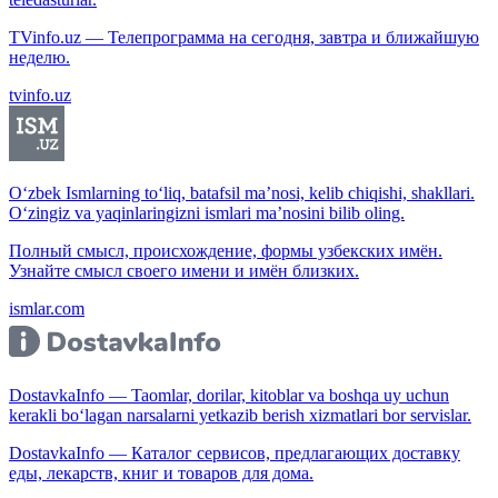
TVinfo.uz — Телепрограмма на сегодня, завтра и ближайшую
неделю.
tvinfo.uz
O‘zbek Ismlarning to‘liq, batafsil ma’nosi, kelib chiqishi, shakllari.
O‘zingiz va yaqinlaringizni ismlari ma’nosini bilib oling.
Полный смысл, происхождение, формы узбекских имён.
Узнайте смысл своего имени и имён близких.
ismlar.com
DostavkaInfo — Taomlar, dorilar, kitoblar va boshqa uy uchun
kerakli bo‘lagan narsalarni yetkazib berish xizmatlari bor servislar.
DostavkaInfo — Каталог сервисов, предлагающих доставку
еды, лекарств, книг и товаров для дома.