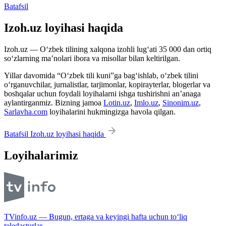
Batafsil
Izoh.uz loyihasi haqida
Izoh.uz — O‘zbek tilining xalqona izohli lug‘ati 35 000 dan ortiq
so‘zlarning ma’nolari ibora va misollar bilan keltirilgan.
Yillar davomida “O‘zbek tili kuni”ga bag‘ishlab, o‘zbek tilini
o‘rganuvchilar, jurnalistlar, tarjimonlar, kopirayterlar, blogerlar va
boshqalar uchun foydali loyihalarni ishga tushirishni an’anaga
aylantirganmiz. Bizning jamoa
Lotin.uz
,
Imlo.uz
,
Sinonim.uz
,
Sarlavha.com
loyihalarini hukmingizga havola qilgan.
Batafsil Izoh.uz loyihasi haqida
Loyihalarimiz
TVinfo.uz — Bugun, ertaga va keyingi hafta uchun to‘liq
teledasturlar.