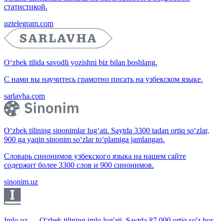
статистикой.
uztelegram.com
O‘zbek tilida savodli yozishni biz bilan boshlang.
С нами вы научитесь грамотно писать на узбекском языке.
sarlavha.com
O‘zbek tilining sinonimlar lug‘ati. Saytda 3300 tadan ortiq so‘zlar,
900 ga yaqin sinonim so‘zlar to‘plamiga jamlangan.
Словарь синонимов узбекского языка на нашем сайте
содержит более 3300 слов и 900 синонимов.
sinonim.uz
Imlo.uz — O'zbek tilining imlo lug'ati. Saytda 87 000 ortiq so'z bor.