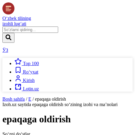
O‘zbek tilining
izohli lug‘ati
ЎЗ
Top 100
Ro‘yxat
Kirish
Lotin.uz
Bosh sahifa
/
E
/
epaqaga oldirish
Izoh.uz
saytida
epaqaga oldirish
so‘zining izohi va ma’nolari
epaqaga oldirish
So‘zni do‘stlar