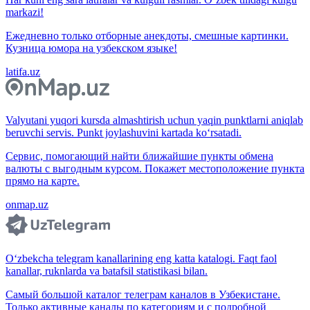
markazi!
Ежедневно только отборные анекдоты, смешные картинки.
Кузница юмора на узбекском языке!
latifa.uz
Valyutani yuqori kursda almashtirish uchun yaqin punktlarni aniqlab
beruvchi servis. Punkt joylashuvini kartada ko‘rsatadi.
Сервис, помогающий найти ближайшие пункты обмена
валюты с выгодным курсом. Покажет местоположение пункта
прямо на карте.
onmap.uz
O‘zbekcha telegram kanallarining eng katta katalogi. Faqt faol
kanallar, ruknlarda va batafsil statistikasi bilan.
Самый большой каталог телеграм каналов в Узбекистане.
Только активные каналы по категориям и с подробной