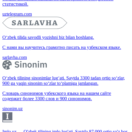
статистикой.
uztelegram.com
O‘zbek tilida savodli yozishni biz bilan boshlang.
С нами вы научитесь грамотно писать на узбекском языке.
sarlavha.com
O‘zbek tilining sinonimlar lug‘ati. Saytda 3300 tadan ortiq so‘zlar,
900 ga yaqin sinonim so‘zlar to‘plamiga jamlangan.
Словарь синонимов узбекского языка на нашем сайте
содержит более 3300 слов и 900 синонимов.
sinonim.uz
Imlo.uz — O'zbek tilining imlo lug'ati. Saytda 87 000 ortiq so'z bor.