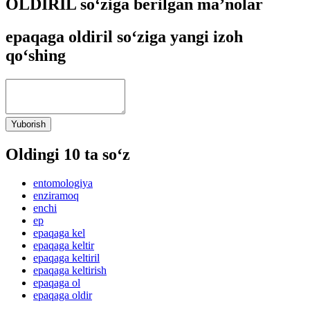
OLDIRIL so‘ziga berilgan ma’nolar
epaqaga oldiril so‘ziga yangi izoh
qo‘shing
Yuborish
Oldingi 10 ta so‘z
entomologiya
enziramoq
enchi
ep
epaqaga kel
epaqaga keltir
epaqaga keltiril
epaqaga keltirish
epaqaga ol
epaqaga oldir