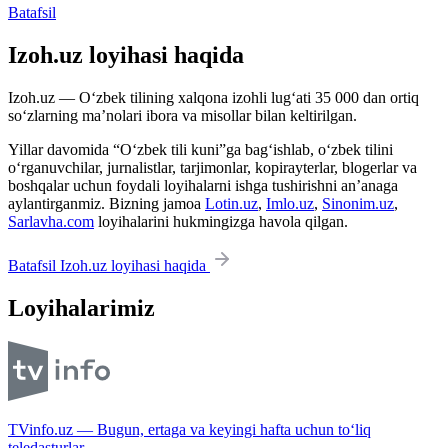
Batafsil
Izoh.uz loyihasi haqida
Izoh.uz — O‘zbek tilining xalqona izohli lug‘ati 35 000 dan ortiq
so‘zlarning ma’nolari ibora va misollar bilan keltirilgan.
Yillar davomida “O‘zbek tili kuni”ga bag‘ishlab, o‘zbek tilini
o‘rganuvchilar, jurnalistlar, tarjimonlar, kopirayterlar, blogerlar va
boshqalar uchun foydali loyihalarni ishga tushirishni an’anaga
aylantirganmiz. Bizning jamoa
Lotin.uz
,
Imlo.uz
,
Sinonim.uz
,
Sarlavha.com
loyihalarini hukmingizga havola qilgan.
Batafsil Izoh.uz loyihasi haqida
Loyihalarimiz
TVinfo.uz — Bugun, ertaga va keyingi hafta uchun to‘liq
teledasturlar.