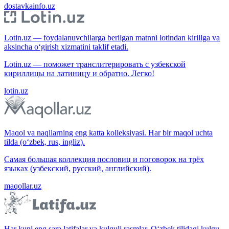
dostavkainfo.uz
Lotin.uz — foydalanuvchilarga berilgan matnni lotindan kirillga va
aksincha o‘girish xizmatini taklif etadi.
Lotin.uz — поможет транслитерировать с узбекской
кириллицы на латиницу и обратно. Легко!
lotin.uz
Maqol va naqllarning eng katta kolleksiyasi. Har bir maqol uchta
tilda (o‘zbek, rus, ingliz).
Самая большая коллекция пословиц и поговорок на трёх
языках (узбекский, русский, английский).
maqollar.uz
Har kuni eng sara latifalar va kulguli rasmlar. O‘zbek tilidagi kulgu