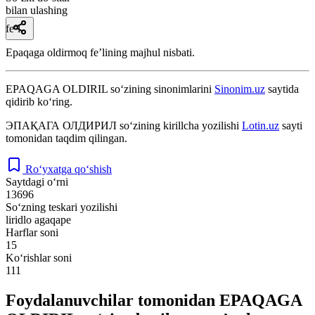
bilan ulashing
fe’l
Epaqaga oldirmoq feʼlining majhul nisbati.
EPAQAGA OLDIRIL
so‘zining sinonimlarini
Sinonim.uz
saytida
qidirib ko‘ring.
ЭПАҚАГА ОЛДИРИЛ
so‘zining kirillcha yozilishi
Lotin.uz
sayti
tomonidan taqdim qilingan.
Ro‘yxatga qo‘shish
Saytdagi o‘rni
13696
So‘zning teskari yozilishi
liridlo agaqape
Harflar soni
15
Ko‘rishlar soni
111
Foydalanuvchilar tomonidan EPAQAGA