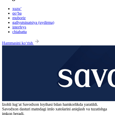
xuzu’
qo‘ba
muboriz
gallyutsinatsiya (uydirma)
interfeys
chiabatta
Hammasini ko‘rish
Izohli lugʻat
Savodxon
loyihasi bilan hamkorlikda yaratildi.
Savodxon dasturi matndagi imlo xatolarini aniqlash va tuzatishga
imkon beradi.