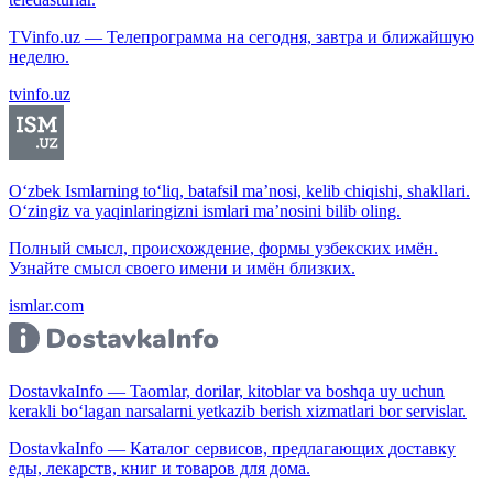
TVinfo.uz — Телепрограмма на сегодня, завтра и ближайшую
неделю.
tvinfo.uz
O‘zbek Ismlarning to‘liq, batafsil ma’nosi, kelib chiqishi, shakllari.
O‘zingiz va yaqinlaringizni ismlari ma’nosini bilib oling.
Полный смысл, происхождение, формы узбекских имён.
Узнайте смысл своего имени и имён близких.
ismlar.com
DostavkaInfo — Taomlar, dorilar, kitoblar va boshqa uy uchun
kerakli bo‘lagan narsalarni yetkazib berish xizmatlari bor servislar.
DostavkaInfo — Каталог сервисов, предлагающих доставку
еды, лекарств, книг и товаров для дома.