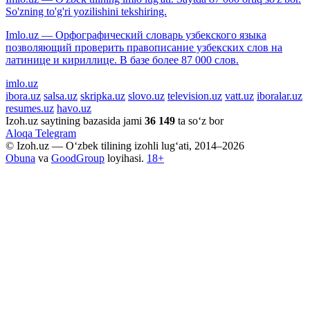
So'zning to'g'ri yozilishini tekshiring.
Imlo.uz — Орфографический словарь узбекского языка
позволяющий проверить правописание узбекских слов на
латинице и кириллице. В базе более 87 000 слов.
imlo.uz
ibora.uz
salsa.uz
skripka.uz
slovo.uz
television.uz
vatt.uz
iboralar.uz
resumes.uz
havo.uz
Izoh.uz saytining bazasida jami
36 149
ta so‘z bor
Aloqa
Telegram
© Izoh.uz — O‘zbek tilining izohli lug‘ati, 2014–2026
Obuna
va
GoodGroup
loyihasi.
18+