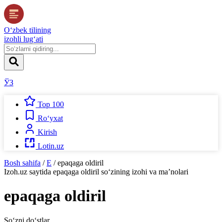
O‘zbek tilining
izohli lug‘ati
ЎЗ
Top 100
Ro‘yxat
Kirish
Lotin.uz
Bosh sahifa
/
E
/
epaqaga oldiril
Izoh.uz
saytida
epaqaga oldiril
so‘zining izohi va ma’nolari
epaqaga oldiril
So‘zni do‘stlar