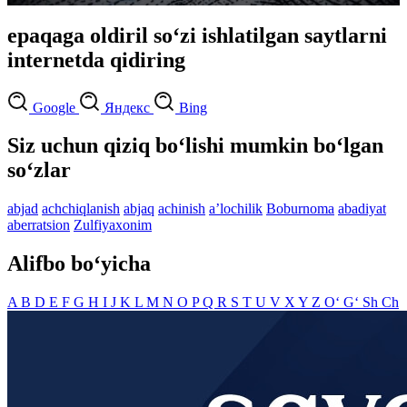
epaqaga oldiril so‘zi ishlatilgan saytlarni
internetda qidiring
Google
Яндекс
Bing
Siz uchun qiziq bo‘lishi mumkin bo‘lgan
so‘zlar
abjad
achchiqlanish
abjaq
achinish
aʼlochilik
Boburnoma
abadiyat
aberratsion
Zulfiyaxonim
Alifbo bo‘yicha
A
B
D
E
F
G
H
I
J
K
L
M
N
O
P
Q
R
S
T
U
V
X
Y
Z
O‘
G‘
Sh
Ch