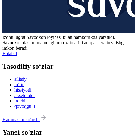
Izohli lugʻat
Savodxon
loyihasi bilan hamkorlikda yaratildi.
Savodxon dasturi matndagi imlo xatolarini aniqlash va tuzatishga
imkon beradi.
Batafsil
Tasodifiy so‘zlar
silitsiy
to‘qil
hissiyotli
akselerator
irqchi
qovoqgulli
Hammasini ko‘rish
Yangi so'zlar