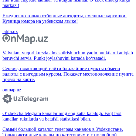
markazi!
Ежедневно только отборные анекдоты, смешные картинки.
Кузница юмора на узбекском языке!
latifa.uz
Valyutani yuqori kursda almashtirish uchun yaqin punktlarni aniqlab
beruvchi servis. Punkt joylashuvini kartada ko‘rsatadi.
Сервис, помогающий найти ближайшие пункты обмена
валюты с выгодным курсом. Покажет местоположение пункта
прямо на карте.
onmap.uz
O‘zbekcha telegram kanallarining eng katta katalogi. Faqt faol
kanallar, ruknlarda va batafsil statistikasi bilan.
Самый большой каталог телеграм каналов в Узбекистане.
Только активные каналы по категориям и с подробной