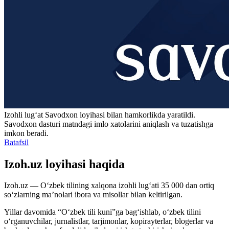
Izohli lugʻat
Savodxon
loyihasi bilan hamkorlikda yaratildi.
Savodxon dasturi matndagi imlo xatolarini aniqlash va tuzatishga
imkon beradi.
Batafsil
Izoh.uz loyihasi haqida
Izoh.uz — O‘zbek tilining xalqona izohli lug‘ati 35 000 dan ortiq
so‘zlarning ma’nolari ibora va misollar bilan keltirilgan.
Yillar davomida “O‘zbek tili kuni”ga bag‘ishlab, o‘zbek tilini
o‘rganuvchilar, jurnalistlar, tarjimonlar, kopirayterlar, blogerlar va