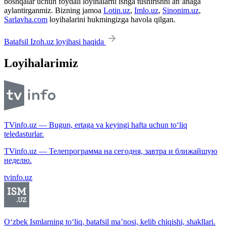
boshqalar uchun foydali loyihalarni ishga tushirishni an’anaga
aylantirganmiz. Bizning jamoa
Lotin.uz
,
Imlo.uz
,
Sinonim.uz
,
Sarlavha.com
loyihalarini hukmingizga havola qilgan.
Batafsil Izoh.uz loyihasi haqida
Loyihalarimiz
TVinfo.uz — Bugun, ertaga va keyingi hafta uchun to‘liq
teledasturlar.
TVinfo.uz — Телепрограмма на сегодня, завтра и ближайшую
неделю.
tvinfo.uz
O‘zbek Ismlarning to‘liq, batafsil ma’nosi, kelib chiqishi, shakllari.