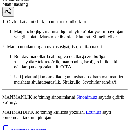
bilan ulashing
ot
1. Oʻzini katta tutishlik; manman ekanlik; kibr.
Maqtanchoqligi, manmanligi tufayli koʻplar yoqtirmaydigan
yengil tabiatli Murzin kelib qoldi.
Shuhrat, Shinelli yillar
2. Manman odamlarga xos xususiyat, ish, xatti-harakat.
Bunday maqollarda ahloq, va odatlarga zid boʻlgan
xususiyatlar: tekinxoʻrlik, manmanlik, isrofgarchilik kabi
odatlar qattiq qoralanadi.
OʻTA
Uni [odamni] tamom qiladigan kushandasi ham manmanligu
maishatu shuhratparastlik.
Shukrullo, Javohirlar sandigʻi
MANMANLIK
so‘zining sinonimlarini
Sinonim.uz
saytida qidirib
ko‘ring.
МАНМАНЛИК
so‘zining kirillcha yozilishi
Lotin.uz
sayti
tomonidan taqdim qilingan.