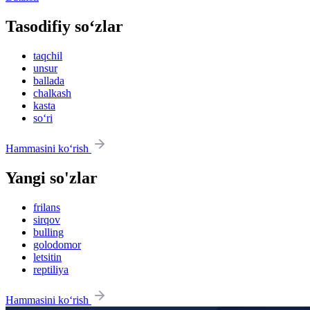
Tasodifiy so‘zlar
taqchil
unsur
ballada
chalkash
kasta
so‘ri
Hammasini ko‘rish
Yangi so'zlar
frilans
sirqov
bulling
golodomor
letsitin
reptiliya
Hammasini ko‘rish