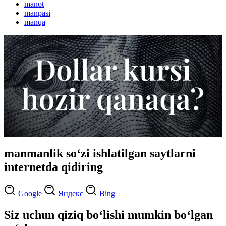
manot
manpasi
manqa
manmanlik so‘zi ishlatilgan saytlarni
internetda qidiring
Google
Яндекс
Bing
Siz uchun qiziq bo‘lishi mumkin bo‘lgan