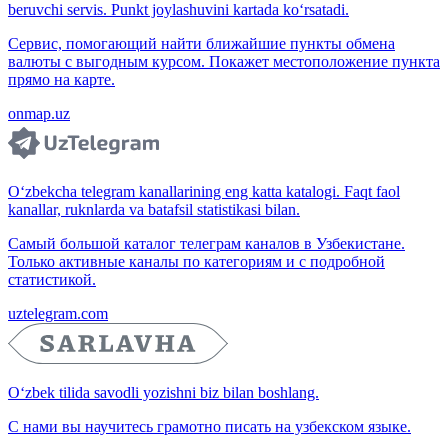
beruvchi servis. Punkt joylashuvini kartada ko‘rsatadi.
Сервис, помогающий найти ближайшие пункты обмена
валюты с выгодным курсом. Покажет местоположение пункта
прямо на карте.
onmap.uz
O‘zbekcha telegram kanallarining eng katta katalogi. Faqt faol
kanallar, ruknlarda va batafsil statistikasi bilan.
Самый большой каталог телеграм каналов в Узбекистане.
Только активные каналы по категориям и с подробной
статистикой.
uztelegram.com
O‘zbek tilida savodli yozishni biz bilan boshlang.
С нами вы научитесь грамотно писать на узбекском языке.