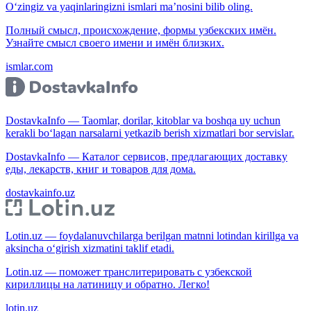
O‘zingiz va yaqinlaringizni ismlari ma’nosini bilib oling.
Полный смысл, происхождение, формы узбекских имён.
Узнайте смысл своего имени и имён близких.
ismlar.com
DostavkaInfo — Taomlar, dorilar, kitoblar va boshqa uy uchun
kerakli bo‘lagan narsalarni yetkazib berish xizmatlari bor servislar.
DostavkaInfo — Каталог сервисов, предлагающих доставку
еды, лекарств, книг и товаров для дома.
dostavkainfo.uz
Lotin.uz — foydalanuvchilarga berilgan matnni lotindan kirillga va
aksincha o‘girish xizmatini taklif etadi.
Lotin.uz — поможет транслитерировать с узбекской
кириллицы на латиницу и обратно. Легко!
lotin.uz