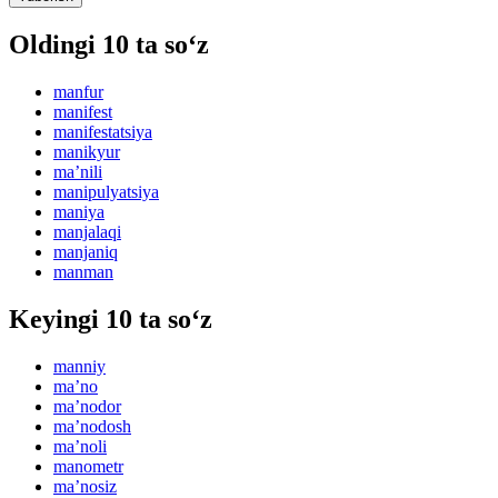
Oldingi 10 ta so‘z
manfur
manifest
manifestatsiya
manikyur
maʼnili
manipulyatsiya
maniya
manjalaqi
manjaniq
manman
Keyingi 10 ta so‘z
manniy
maʼno
maʼnodor
maʼnodosh
maʼnoli
manometr
maʼnosiz