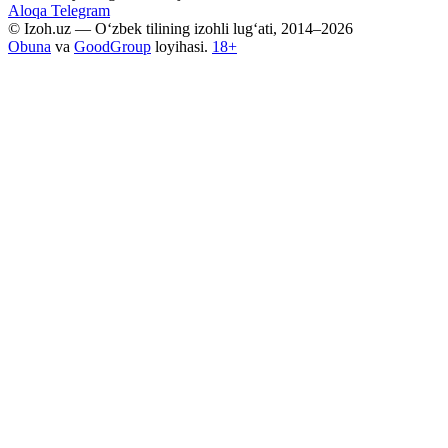
Aloqa
Telegram
© Izoh.uz — O‘zbek tilining izohli lug‘ati, 2014–2026
Obuna
va
GoodGroup
loyihasi.
18+