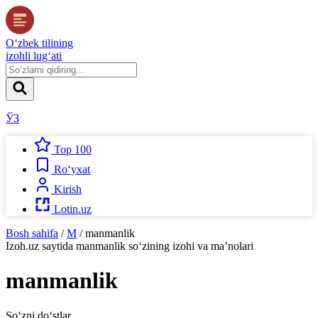
O‘zbek tilining
izohli lug‘ati
ЎЗ
Top 100
Ro‘yxat
Kirish
Lotin.uz
Bosh sahifa
/
M
/
manmanlik
Izoh.uz
saytida
manmanlik
so‘zining izohi va ma’nolari
manmanlik
So‘zni do‘stlar