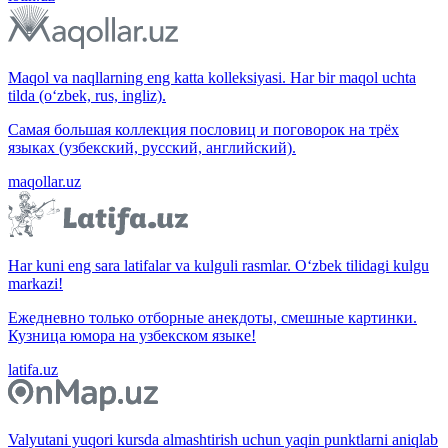
Maqol va naqllarning eng katta kolleksiyasi. Har bir maqol uchta
tilda (o‘zbek, rus, ingliz).
Самая большая коллекция пословиц и поговорок на трёх
языках (узбекский, русский, английский).
maqollar.uz
Har kuni eng sara latifalar va kulguli rasmlar. O‘zbek tilidagi kulgu
markazi!
Ежедневно только отборные анекдоты, смешные картинки.
Кузница юмора на узбекском языке!
latifa.uz
Valyutani yuqori kursda almashtirish uchun yaqin punktlarni aniqlab