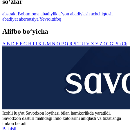
so‘zlar
abstrakt
Boburnoma
abadiylik
aʼyon
abadiylash
achchiqtosh
abadiyat
aberratsiya
Yevroittifoq
Alifbo bo‘yicha
A
B
D
E
F
G
H
I
J
K
L
M
N
O
P
Q
R
S
T
U
V
X
Y
Z
O‘
G‘
Sh
Ch
Izohli lugʻat
Savodxon
loyihasi bilan hamkorlikda yaratildi.
Savodxon dasturi matndagi imlo xatolarini aniqlash va tuzatishga
imkon beradi.
Batafsil