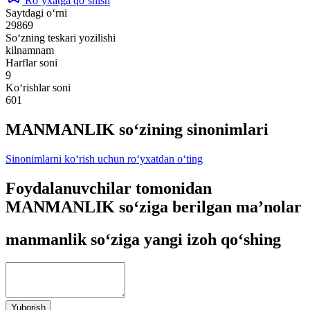
Ro‘yxatga qo‘shish
Saytdagi o‘rni
29869
So‘zning teskari yozilishi
kilnamnam
Harflar soni
9
Ko‘rishlar soni
601
MANMANLIK so‘zining sinonimlari
Sinonimlarni ko‘rish uchun ro‘yxatdan o‘ting
Foydalanuvchilar tomonidan
MANMANLIK so‘ziga berilgan ma’nolar
manmanlik so‘ziga yangi izoh qo‘shing
Yuborish