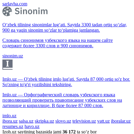
sarlavha.com
O‘zbek tilining sinonimlar lug‘ati. Saytda 3300 tadan ortiq so‘zlar,
900 ga yaqin sinonim so‘zlar to‘plamiga jamlangan.
Словарь синонимов узбекского языка на нашем сайте
содержит более 3300 слов и 900 синонимов.
sinonim.uz
Imlo.uz — O'zbek tilining imlo lug'ati. Saytda 87 000 ortiq so'z bor.
So'zning to'g'ri yozilishini tekshiring.
Imlo.uz — Орфографический словарь узбекского языка
позволяющий проверить правописание узбекских слов на
латинице и кириллице. В базе более 87 000 слов.
imlo.uz
ibora.uz
salsa.uz
skripka.uz
slovo.uz
television.uz
vatt.uz
iboralar.uz
resumes.uz
havo.uz
Izoh.uz saytining bazasida jami
36 172
ta so‘z bor