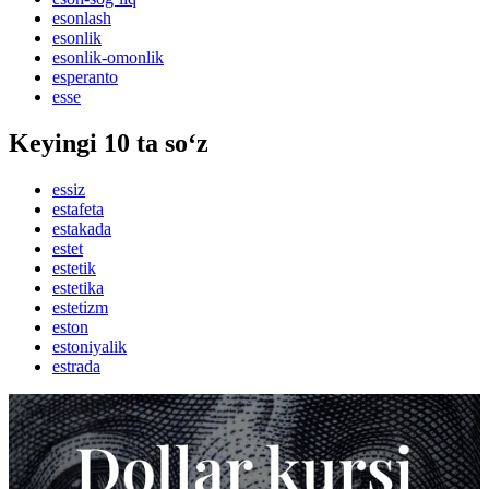
esonlash
esonlik
esonlik-omonlik
esperanto
esse
Keyingi 10 ta so‘z
essiz
estafeta
estakada
estet
estetik
estetika
estetizm
eston
estoniyalik
estrada