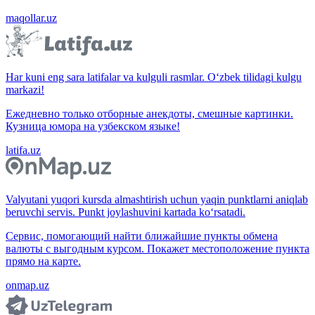
maqollar.uz
Har kuni eng sara latifalar va kulguli rasmlar. O‘zbek tilidagi kulgu
markazi!
Ежедневно только отборные анекдоты, смешные картинки.
Кузница юмора на узбекском языке!
latifa.uz
Valyutani yuqori kursda almashtirish uchun yaqin punktlarni aniqlab
beruvchi servis. Punkt joylashuvini kartada ko‘rsatadi.
Сервис, помогающий найти ближайшие пункты обмена
валюты с выгодным курсом. Покажет местоположение пункта
прямо на карте.
onmap.uz