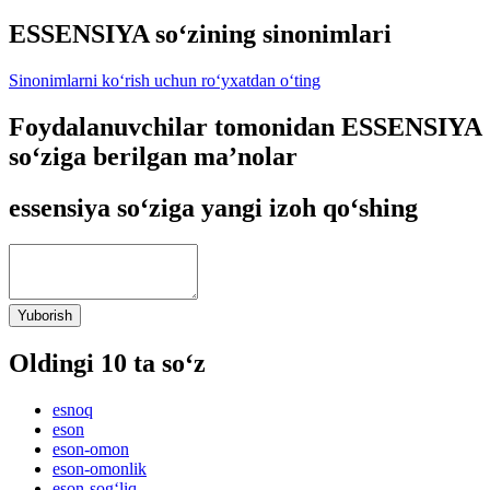
ESSENSIYA so‘zining sinonimlari
Sinonimlarni ko‘rish uchun ro‘yxatdan o‘ting
Foydalanuvchilar tomonidan ESSENSIYA
so‘ziga berilgan ma’nolar
essensiya so‘ziga yangi izoh qo‘shing
Yuborish
Oldingi 10 ta so‘z
esnoq
eson
eson-omon
eson-omonlik
eson-sog‘liq