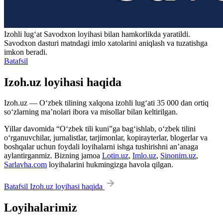
Izohli lugʻat
Savodxon
loyihasi bilan hamkorlikda yaratildi.
Savodxon dasturi matndagi imlo xatolarini aniqlash va tuzatishga
imkon beradi.
Batafsil
Izoh.uz loyihasi haqida
Izoh.uz — O‘zbek tilining xalqona izohli lug‘ati 35 000 dan ortiq
so‘zlarning ma’nolari ibora va misollar bilan keltirilgan.
Yillar davomida “O‘zbek tili kuni”ga bag‘ishlab, o‘zbek tilini
o‘rganuvchilar, jurnalistlar, tarjimonlar, kopirayterlar, blogerlar va
boshqalar uchun foydali loyihalarni ishga tushirishni an’anaga
aylantirganmiz. Bizning jamoa
Lotin.uz
,
Imlo.uz
,
Sinonim.uz
,
Sarlavha.com
loyihalarini hukmingizga havola qilgan.
Batafsil Izoh.uz loyihasi haqida
Loyihalarimiz