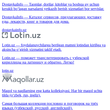
DostavkaInfo — Taomlar, dorilar, kitoblar va boshqa uy uchun
kerakli bo‘lagan narsalarni yetkazib berish xizmatlari bor servislar.
DostavkaInfo — Каталог сервисов, предлагающих доставку
еды, лекарств, книг и товаров для дома.
dostavkainfo.uz
Lotin.uz — foydalanuvchilarga berilgan matnni lotindan kirillga va
aksincha o‘girish xizmatini taklif etadi.
Lotin.uz — поможет транслитерировать с узбекской
кириллицы на латиницу и обратно. Легко!
lotin.uz
Maqol va naqllarning eng katta kolleksiyasi. Har bir maqol uchta
tilda (o‘zbek, rus, ingliz).
Самая большая коллекция пословиц и поговорок на трёх
языках (узбекский, русский, английский).