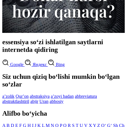
essensiya so‘zi ishlatilgan saytlarni
internetda qidiring
Google
Яндекс
Bing
Siz uchun qiziq bo‘lishi mumkin bo‘lgan
so‘zlar
aʼzolik
Qurʼon
abstraksiya
aʼzoyi badan
abbreviatura
abstraktlashtiril
abjir
Uran
abbosiy
Alifbo bo‘yicha
A
B
D
E
F
G
H
I
J
K
L
M
N
O
P
Q
R
S
T
U
V
X
Y
Z
O‘
G‘
Sh
Ch