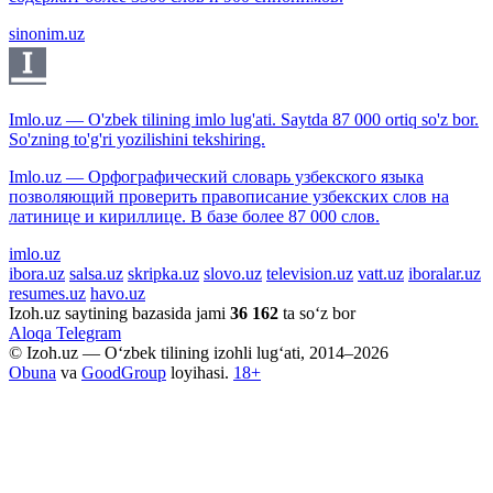
sinonim.uz
Imlo.uz — O'zbek tilining imlo lug'ati. Saytda 87 000 ortiq so'z bor.
So'zning to'g'ri yozilishini tekshiring.
Imlo.uz — Орфографический словарь узбекского языка
позволяющий проверить правописание узбекских слов на
латинице и кириллице. В базе более 87 000 слов.
imlo.uz
ibora.uz
salsa.uz
skripka.uz
slovo.uz
television.uz
vatt.uz
iboralar.uz
resumes.uz
havo.uz
Izoh.uz saytining bazasida jami
36 162
ta so‘z bor
Aloqa
Telegram
© Izoh.uz — O‘zbek tilining izohli lug‘ati, 2014–2026
Obuna
va
GoodGroup
loyihasi.
18+