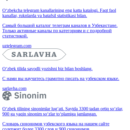
O‘zbekcha telegram kanallarining eng katta katalogi. Faqt faol
kanallar, ruknlarda va batafsil statistikasi bilan.
Самый большой каталог телеграм каналов в Узбекистане.
Только активные каналы по категориям и с подробной
статистикой.
uztelegram.com
O‘zbek tilida savodli yozishni biz bilan boshlang.
С нами вы научитесь грамотно писать на узбекском языке.
sarlavha.com
O‘zbek tilining sinonimlar lug‘ati. Saytda 3300 tadan ortiq so‘zlar,
900 ga yaqin sinonim so‘zlar to‘plamiga jamlangan.
Словарь синонимов узбекского языка на нашем сайте
содержит более 3300 слов и 900 синонимов.