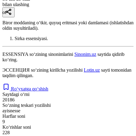
bilan ulashing
ot
Biror moddaning oʻtkir, quyuq eritmasi yoki damlamasi (ishlatishdan
oldin suyultiriladi).
Sirka essensiyasi.
ESSENSIYA
so‘zining sinonimlarini
Sinonim.uz
saytida qidirib
ko‘ring.
ЭССЕНЦИЯ
so‘zining kirillcha yozilishi
Lotin.uz
sayti tomonidan
taqdim qilingan.
Ro‘yxatga qo‘shish
Saytdagi o‘rni
20186
So‘zning teskari yozilishi
ayisnesse
Harflar soni
9
Ko‘rishlar soni
228