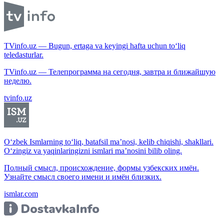
TVinfo.uz — Bugun, ertaga va keyingi hafta uchun to‘liq
teledasturlar.
TVinfo.uz — Телепрограмма на сегодня, завтра и ближайшую
неделю.
tvinfo.uz
O‘zbek Ismlarning to‘liq, batafsil ma’nosi, kelib chiqishi, shakllari.
O‘zingiz va yaqinlaringizni ismlari ma’nosini bilib oling.
Полный смысл, происхождение, формы узбекских имён.
Узнайте смысл своего имени и имён близких.
ismlar.com