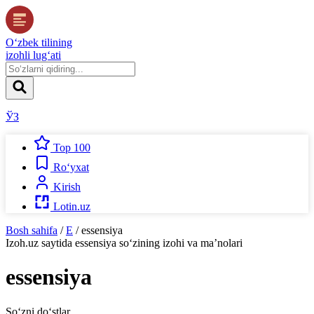
O‘zbek tilining
izohli lug‘ati
ЎЗ
Top 100
Ro‘yxat
Kirish
Lotin.uz
Bosh sahifa
/
E
/
essensiya
Izoh.uz
saytida
essensiya
so‘zining izohi va ma’nolari
essensiya
So‘zni do‘stlar