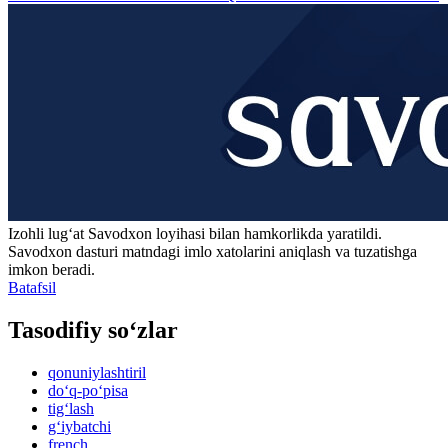
Izohli lugʻat
Savodxon
loyihasi bilan hamkorlikda yaratildi.
Savodxon dasturi matndagi imlo xatolarini aniqlash va tuzatishga
imkon beradi.
Batafsil
Tasodifiy so‘zlar
qonuniylashtiril
do‘q-po‘pisa
tig‘lash
g‘iybatchi
french