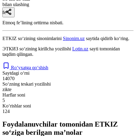
bilan ulashing
fe’l
Etmoq feʼlining orttirma nisbati.
ETKIZ
so‘zining sinonimlarini
Sinonim.uz
saytida qidirib ko‘ring.
ЭТКИЗ
so‘zining kirillcha yozilishi
Lotin.uz
sayti tomonidan
taqdim qilingan.
Ro‘yxatga qo‘shish
Saytdagi o‘rni
14070
So‘zning teskari yozilishi
zikte
Harflar soni
5
Ko‘rishlar soni
124
Foydalanuvchilar tomonidan ETKIZ
so‘ziga berilgan ma’nolar