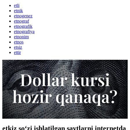
etli
etnik
etnogenez
etnograf
etnografik
etnografiya
etnonim
etnos
etsiz
ettir
etkiz so‘zi ishlatilgan saytlarni internetda