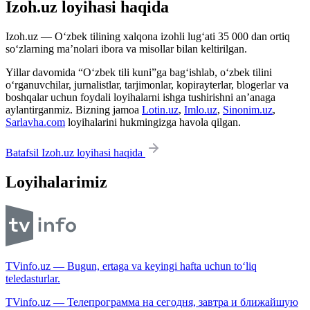
Izoh.uz loyihasi haqida
Izoh.uz — O‘zbek tilining xalqona izohli lug‘ati 35 000 dan ortiq
so‘zlarning ma’nolari ibora va misollar bilan keltirilgan.
Yillar davomida “O‘zbek tili kuni”ga bag‘ishlab, o‘zbek tilini
o‘rganuvchilar, jurnalistlar, tarjimonlar, kopirayterlar, blogerlar va
boshqalar uchun foydali loyihalarni ishga tushirishni an’anaga
aylantirganmiz. Bizning jamoa
Lotin.uz
,
Imlo.uz
,
Sinonim.uz
,
Sarlavha.com
loyihalarini hukmingizga havola qilgan.
Batafsil Izoh.uz loyihasi haqida
Loyihalarimiz
TVinfo.uz — Bugun, ertaga va keyingi hafta uchun to‘liq
teledasturlar.
TVinfo.uz — Телепрограмма на сегодня, завтра и ближайшую