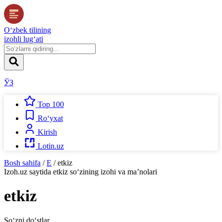
O‘zbek tilining
izohli lug‘ati
ЎЗ
Top 100
Ro‘yxat
Kirish
Lotin.uz
Bosh sahifa
/
E
/
etkiz
Izoh.uz
saytida
etkiz
so‘zining izohi va ma’nolari
etkiz
So‘zni do‘stlar