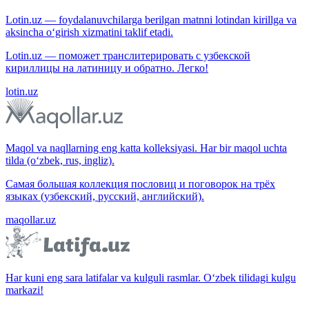
Lotin.uz — foydalanuvchilarga berilgan matnni lotindan kirillga va
aksincha o‘girish xizmatini taklif etadi.
Lotin.uz — поможет транслитерировать с узбекской
кириллицы на латиницу и обратно. Легко!
lotin.uz
Maqol va naqllarning eng katta kolleksiyasi. Har bir maqol uchta
tilda (o‘zbek, rus, ingliz).
Самая большая коллекция пословиц и поговорок на трёх
языках (узбекский, русский, английский).
maqollar.uz
Har kuni eng sara latifalar va kulguli rasmlar. O‘zbek tilidagi kulgu
markazi!