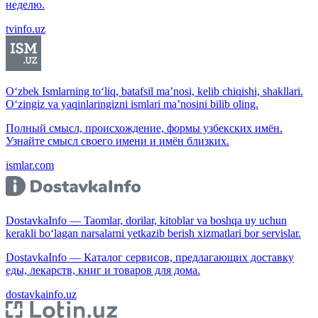
неделю.
tvinfo.uz
O‘zbek Ismlarning to‘liq, batafsil ma’nosi, kelib chiqishi, shakllari.
O‘zingiz va yaqinlaringizni ismlari ma’nosini bilib oling.
Полный смысл, происхождение, формы узбекских имён.
Узнайте смысл своего имени и имён близких.
ismlar.com
DostavkaInfo — Taomlar, dorilar, kitoblar va boshqa uy uchun
kerakli bo‘lagan narsalarni yetkazib berish xizmatlari bor servislar.
DostavkaInfo — Каталог сервисов, предлагающих доставку
еды, лекарств, книг и товаров для дома.
dostavkainfo.uz