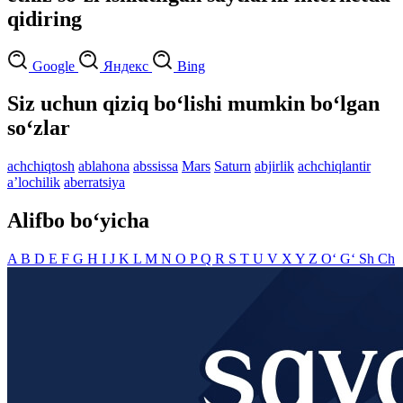
qidiring
Google
Яндекс
Bing
Siz uchun qiziq bo‘lishi mumkin bo‘lgan
so‘zlar
achchiqtosh
ablahona
abssissa
Mars
Saturn
abjirlik
achchiqlantir
aʼlochilik
aberratsiya
Alifbo bo‘yicha
A
B
D
E
F
G
H
I
J
K
L
M
N
O
P
Q
R
S
T
U
V
X
Y
Z
O‘
G‘
Sh
Ch