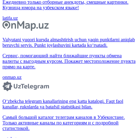
Ежедневно только отборные анекдоты, смешные картинки.
Кузница юмора на узбекском языке!
latifa.uz
Valyutani yuqori kursda almashtirish uchun yaqin punktlarni aniqlab
beruvchi servis. Punkt joylashuvini kartada ko‘rsatadi.
Сервис, помогающий найти ближайшие пункты обмена
валюты с выгодным курсом. Покажет местоположение пункта
прямо на карте.
onmap.uz
O‘zbekcha telegram kanallarining eng katta katalogi. Faqt faol
kanallar, ruknlarda va batafsil statistikasi bilan.
Самый большой каталог телеграм каналов в Узбекистане.
Только активные каналы по категориям и с подробной
статистикой.