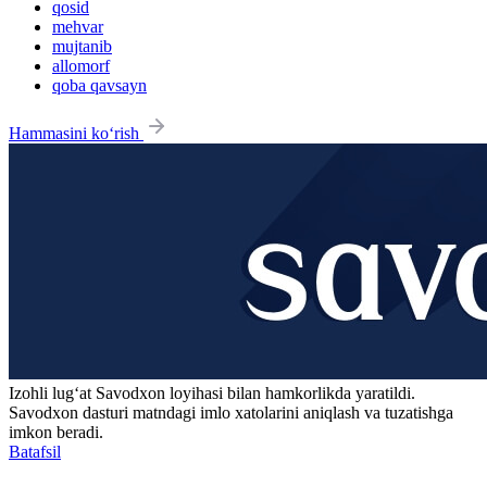
qosid
mehvar
mujtanib
allomorf
qoba qavsayn
Hammasini ko‘rish
Izohli lugʻat
Savodxon
loyihasi bilan hamkorlikda yaratildi.
Savodxon dasturi matndagi imlo xatolarini aniqlash va tuzatishga
imkon beradi.
Batafsil