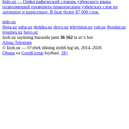
Imlo.uz — Орфографический словарь узбекского языка
позволяющий проверить правописание узбекских слов на
латинице и кириллице. В базе более 87 000 слов.
imlo.uz
ibora.uz
salsa.uz
skripka.uz
slovo.uz
television.uz
vatt.uz
iboralar.uz
resumes.uz
havo.uz
Izoh.uz saytining bazasida jami
36 162
ta so‘z bor
Aloqa
Telegram
© Izoh.uz — O‘zbek tilining izohli lug‘ati, 2014–2026
Obuna
va
GoodGroup
loyihasi.
18+