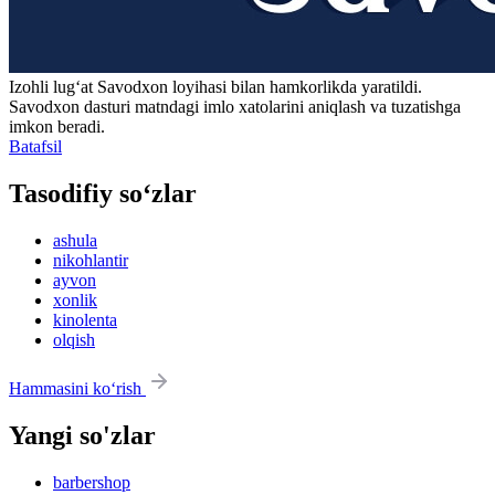
Izohli lugʻat
Savodxon
loyihasi bilan hamkorlikda yaratildi.
Savodxon dasturi matndagi imlo xatolarini aniqlash va tuzatishga
imkon beradi.
Batafsil
Tasodifiy so‘zlar
ashula
nikohlantir
ayvon
xonlik
kinolenta
olqish
Hammasini ko‘rish
Yangi so'zlar
barbershop