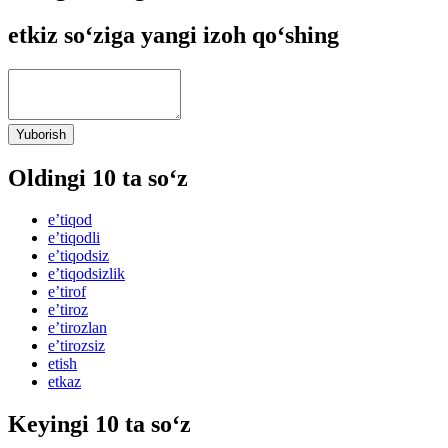
etkiz so‘ziga yangi izoh qo‘shing
Yuborish
Oldingi 10 ta so‘z
eʼtiqod
eʼtiqodli
eʼtiqodsiz
eʼtiqodsizlik
eʼtirof
eʼtiroz
eʼtirozlan
eʼtirozsiz
etish
etkaz
Keyingi 10 ta so‘z