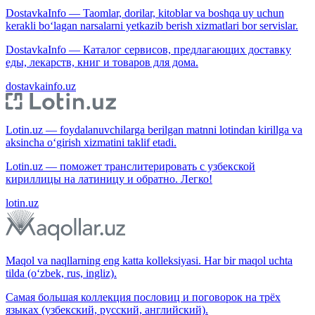
DostavkaInfo — Taomlar, dorilar, kitoblar va boshqa uy uchun
kerakli bo‘lagan narsalarni yetkazib berish xizmatlari bor servislar.
DostavkaInfo — Каталог сервисов, предлагающих доставку
еды, лекарств, книг и товаров для дома.
dostavkainfo.uz
Lotin.uz — foydalanuvchilarga berilgan matnni lotindan kirillga va
aksincha o‘girish xizmatini taklif etadi.
Lotin.uz — поможет транслитерировать с узбекской
кириллицы на латиницу и обратно. Легко!
lotin.uz
Maqol va naqllarning eng katta kolleksiyasi. Har bir maqol uchta
tilda (o‘zbek, rus, ingliz).
Самая большая коллекция пословиц и поговорок на трёх
языках (узбекский, русский, английский).