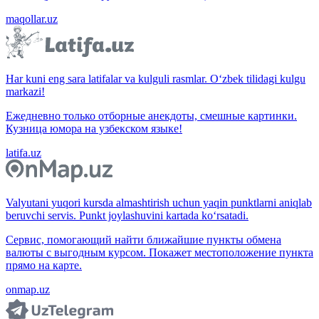
maqollar.uz
Har kuni eng sara latifalar va kulguli rasmlar. O‘zbek tilidagi kulgu
markazi!
Ежедневно только отборные анекдоты, смешные картинки.
Кузница юмора на узбекском языке!
latifa.uz
Valyutani yuqori kursda almashtirish uchun yaqin punktlarni aniqlab
beruvchi servis. Punkt joylashuvini kartada ko‘rsatadi.
Сервис, помогающий найти ближайшие пункты обмена
валюты с выгодным курсом. Покажет местоположение пункта
прямо на карте.
onmap.uz