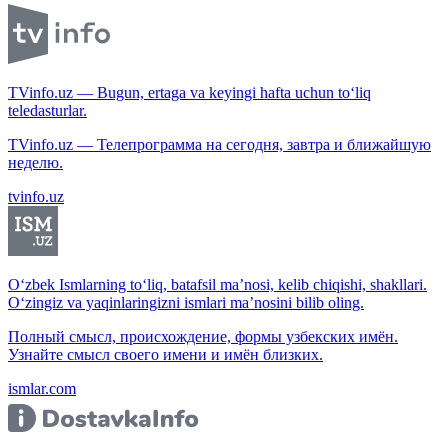
TVinfo.uz — Bugun, ertaga va keyingi hafta uchun to‘liq
teledasturlar.
TVinfo.uz — Телепрограмма на сегодня, завтра и ближайшую
неделю.
tvinfo.uz
O‘zbek Ismlarning to‘liq, batafsil ma’nosi, kelib chiqishi, shakllari.
O‘zingiz va yaqinlaringizni ismlari ma’nosini bilib oling.
Полный смысл, происхождение, формы узбекских имён.
Узнайте смысл своего имени и имён близких.
ismlar.com