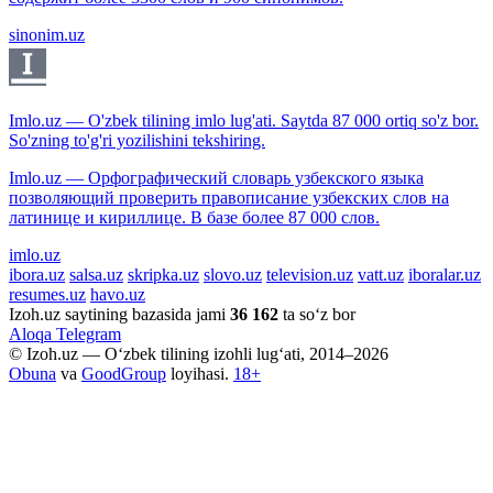
sinonim.uz
Imlo.uz — O'zbek tilining imlo lug'ati. Saytda 87 000 ortiq so'z bor.
So'zning to'g'ri yozilishini tekshiring.
Imlo.uz — Орфографический словарь узбекского языка
позволяющий проверить правописание узбекских слов на
латинице и кириллице. В базе более 87 000 слов.
imlo.uz
ibora.uz
salsa.uz
skripka.uz
slovo.uz
television.uz
vatt.uz
iboralar.uz
resumes.uz
havo.uz
Izoh.uz saytining bazasida jami
36 162
ta so‘z bor
Aloqa
Telegram
© Izoh.uz — O‘zbek tilining izohli lug‘ati, 2014–2026
Obuna
va
GoodGroup
loyihasi.
18+