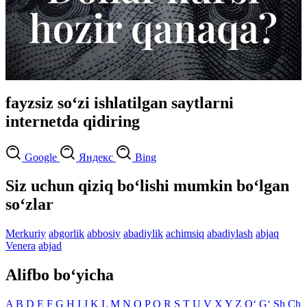
fayzsiz so‘zi ishlatilgan saytlarni
internetda qidiring
Google
Яндекс
Bing
Siz uchun qiziq bo‘lishi mumkin bo‘lgan
so‘zlar
Merkuriy
abgorlik
abbosiy
abadiylik
achimsiq
abadiylash
abjaq
Venera
abjad
Alifbo bo‘yicha
A
B
D
E
F
G
H
I
J
K
L
M
N
O
P
Q
R
S
T
U
V
X
Y
Z
O‘
G‘
Sh
Ch