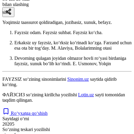
bilan ulashing
sifat
Yoqimsiz taassurot qoldiradigan, jozibasiz, xunuk, befayz.
Fayzsiz odam. Fayzsiz suhbat. Fayzsiz koʻcha.
Erkaksiz uy fayzsiz, koʻrksiz koʻrinadi koʻzga. Farzand uchun
esa ota bir togʻday.
M. Alaviya, Bolalarimning otasi
Devorning qulagan joyidan olmazor hovli roʻyasi birdaniga
fayzsiz, xunuk boʻlib koʻrindi.
E. Usmonov, Yolqin
FAYZSIZ
so‘zining sinonimlarini
Sinonim.uz
saytida qidirib
ko‘ring.
ФАЙЗСИЗ
so‘zining kirillcha yozilishi
Lotin.uz
sayti tomonidan
taqdim qilingan.
Ro‘yxatga qo‘shish
Saytdagi o‘rni
20205
So‘zning teskari yozilishi