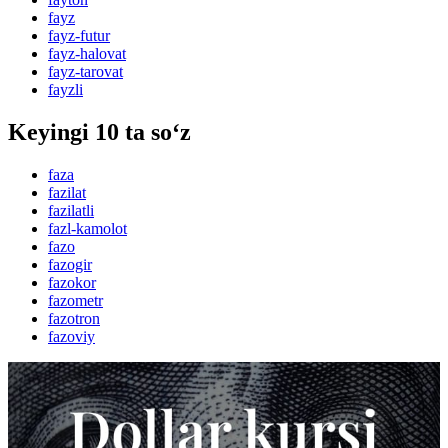
fayz
fayz-futur
fayz-halovat
fayz-tarovat
fayzli
Keyingi 10 ta so‘z
faza
fazilat
fazilatli
fazl-kamolot
fazo
fazogir
fazokor
fazometr
fazotron
fazoviy