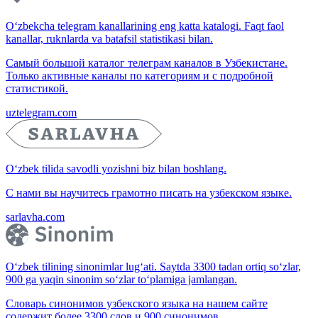
O‘zbekcha telegram kanallarining eng katta katalogi. Faqt faol
kanallar, ruknlarda va batafsil statistikasi bilan.
Самый большой каталог телеграм каналов в Узбекистане.
Только активные каналы по категориям и с подробной
статистикой.
uztelegram.com
O‘zbek tilida savodli yozishni biz bilan boshlang.
С нами вы научитесь грамотно писать на узбекском языке.
sarlavha.com
O‘zbek tilining sinonimlar lug‘ati. Saytda 3300 tadan ortiq so‘zlar,
900 ga yaqin sinonim so‘zlar to‘plamiga jamlangan.
Словарь синонимов узбекского языка на нашем сайте
содержит более 3300 слов и 900 синонимов.