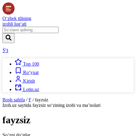
O‘zbek tilining
izohli lug‘ati
ЎЗ
Top 100
Ro‘yxat
Kirish
Lotin.uz
Bosh sahifa
/
F
/
fayzsiz
Izoh.uz
saytida
fayzsiz
so‘zining izohi va ma’nolari
fayzsiz
So‘zni do‘stlar