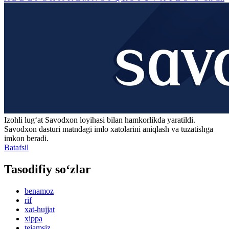
Izohli lugʻat
Savodxon
loyihasi bilan hamkorlikda yaratildi.
Savodxon dasturi matndagi imlo xatolarini aniqlash va tuzatishga
imkon beradi.
Batafsil
Tasodifiy so‘zlar
benamoz
rif
xat-hujjat
xippa
tejamsiz