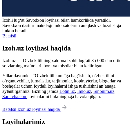
Izohli lugʻat
Savodxon
loyihasi bilan hamkorlikda yaratildi.
Savodxon dasturi matndagi imlo xatolarini aniqlash va tuzatishga
imkon beradi.
Batafsil
Izoh.uz loyihasi haqida
Izoh.uz — O‘zbek tilining xalqona izohli lug‘ati 35 000 dan ortiq
so‘zlarning ma’nolari ibora va misollar bilan keltirilgan.
Yillar davomida “O‘zbek tili kuni”ga bag‘ishlab, o‘zbek tilini
o‘rganuvchilar, jurnalistlar, tarjimonlar, kopirayterlar, blogerlar va
boshqalar uchun foydali loyihalarni ishga tushirishni an’anaga
aylantirganmiz. Bizning jamoa
Lotin.uz
,
Imlo.uz
,
Sinonim.uz
,
Sarlavha.com
loyihalarini hukmingizga havola qilgan.
Batafsil Izoh.uz loyihasi haqida
Loyihalarimiz