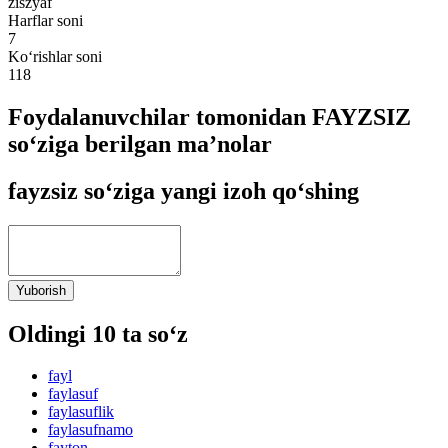
ziszyaf
Harflar soni
7
Ko‘rishlar soni
118
Foydalanuvchilar tomonidan FAYZSIZ
so‘ziga berilgan ma’nolar
fayzsiz so‘ziga yangi izoh qo‘shing
Yuborish
Oldingi 10 ta so‘z
fayl
faylasuf
faylasuflik
faylasufnamo
fayton