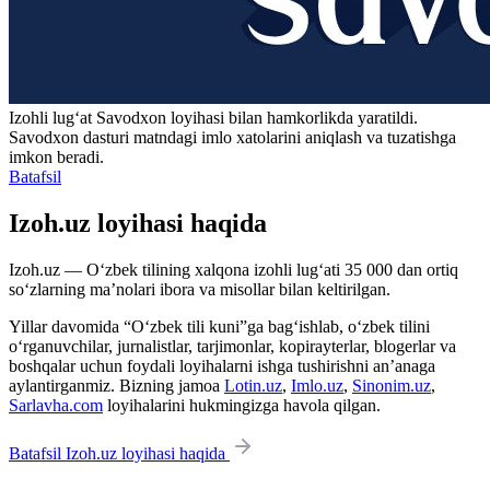
Izohli lugʻat
Savodxon
loyihasi bilan hamkorlikda yaratildi.
Savodxon dasturi matndagi imlo xatolarini aniqlash va tuzatishga
imkon beradi.
Batafsil
Izoh.uz loyihasi haqida
Izoh.uz — O‘zbek tilining xalqona izohli lug‘ati 35 000 dan ortiq
so‘zlarning ma’nolari ibora va misollar bilan keltirilgan.
Yillar davomida “O‘zbek tili kuni”ga bag‘ishlab, o‘zbek tilini
o‘rganuvchilar, jurnalistlar, tarjimonlar, kopirayterlar, blogerlar va
boshqalar uchun foydali loyihalarni ishga tushirishni an’anaga
aylantirganmiz. Bizning jamoa
Lotin.uz
,
Imlo.uz
,
Sinonim.uz
,
Sarlavha.com
loyihalarini hukmingizga havola qilgan.
Batafsil Izoh.uz loyihasi haqida