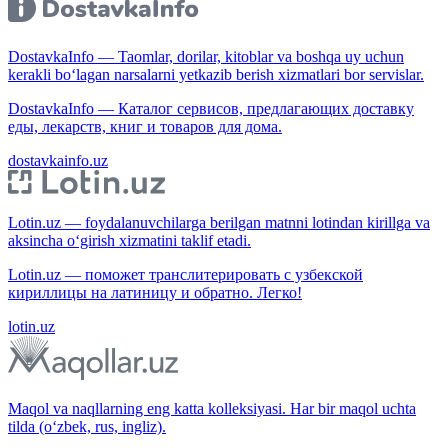
DostavkaInfo — Taomlar, dorilar, kitoblar va boshqa uy uchun
kerakli bo‘lagan narsalarni yetkazib berish xizmatlari bor servislar.
DostavkaInfo — Каталог сервисов, предлагающих доставку
еды, лекарств, книг и товаров для дома.
dostavkainfo.uz
Lotin.uz — foydalanuvchilarga berilgan matnni lotindan kirillga va
aksincha o‘girish xizmatini taklif etadi.
Lotin.uz — поможет транслитерировать с узбекской
кириллицы на латиницу и обратно. Легко!
lotin.uz
Maqol va naqllarning eng katta kolleksiyasi. Har bir maqol uchta
tilda (o‘zbek, rus, ingliz).