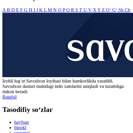
A
B
D
E
F
G
H
I
J
K
L
M
N
O
P
Q
R
S
T
U
V
X
Y
Z
O‘
G‘
Sh
Ch
Izohli lugʻat
Savodxon
loyihasi bilan hamkorlikda yaratildi.
Savodxon dasturi matndagi imlo xatolarini aniqlash va tuzatishga
imkon beradi.
Batafsil
Tasodifiy so‘zlar
hayfsan
binokl
yuramol