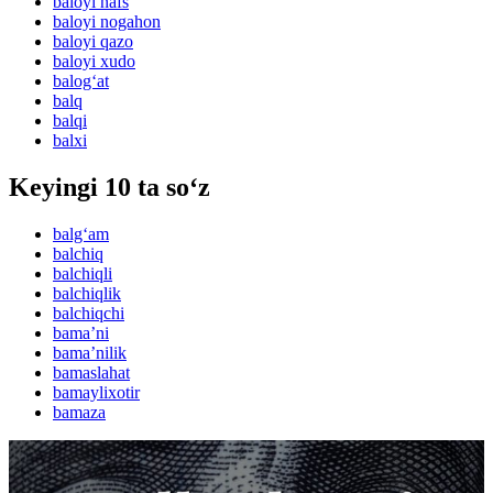
baloyi nafs
baloyi nogahon
baloyi qazo
baloyi xudo
balog‘at
balq
balqi
balxi
Keyingi 10 ta so‘z
balg‘am
balchiq
balchiqli
balchiqlik
balchiqchi
bamaʼni
bamaʼnilik
bamaslahat
bamaylixotir
bamaza