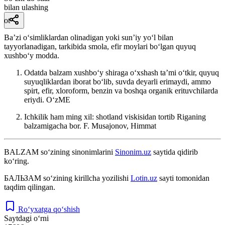
bilan ulashing
ot
Baʼzi oʻsimliklardan olinadigan yoki sunʼiy yoʻl bilan
tayyorlanadigan, tarkibida smola, efir moylari boʻlgan quyuq
xushboʻy modda.
Odatda balzam xushboʻy shiraga oʻxshash taʼmi oʻtkir, quyuq
suyuqliklardan iborat boʻlib, suvda deyarli erimaydi, ammo
spirt, efir, xloroform, benzin va boshqa organik erituvchilarda
eriydi.
OʻzME
Ichkilik ham ming xil: shotland viskisidan tortib Riganing
balzamigacha bor.
F. Musajonov, Himmat
BALZAM
so‘zining sinonimlarini
Sinonim.uz
saytida qidirib
ko‘ring.
БАЛЬЗАМ
so‘zining kirillcha yozilishi
Lotin.uz
sayti tomonidan
taqdim qilingan.
Ro‘yxatga qo‘shish
Saytdagi o‘rni