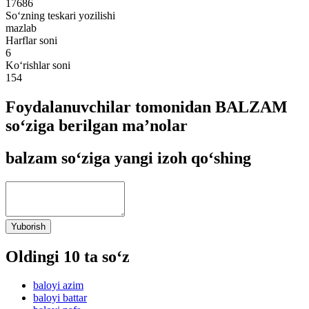
17686
So‘zning teskari yozilishi
mazlab
Harflar soni
6
Ko‘rishlar soni
154
Foydalanuvchilar tomonidan BALZAM
so‘ziga berilgan ma’nolar
balzam so‘ziga yangi izoh qo‘shing
Yuborish
Oldingi 10 ta so‘z
baloyi azim
baloyi battar