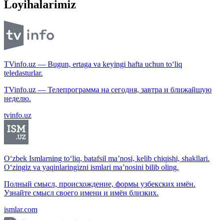
Loyihalarimiz
TVinfo.uz — Bugun, ertaga va keyingi hafta uchun to‘liq
teledasturlar.
TVinfo.uz — Телепрограмма на сегодня, завтра и ближайшую
неделю.
tvinfo.uz
O‘zbek Ismlarning to‘liq, batafsil ma’nosi, kelib chiqishi, shakllari.
O‘zingiz va yaqinlaringizni ismlari ma’nosini bilib oling.
Полный смысл, происхождение, формы узбекских имён.
Узнайте смысл своего имени и имён близких.
ismlar.com