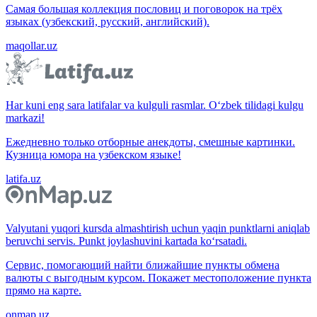
Самая большая коллекция пословиц и поговорок на трёх
языках (узбекский, русский, английский).
maqollar.uz
Har kuni eng sara latifalar va kulguli rasmlar. O‘zbek tilidagi kulgu
markazi!
Ежедневно только отборные анекдоты, смешные картинки.
Кузница юмора на узбекском языке!
latifa.uz
Valyutani yuqori kursda almashtirish uchun yaqin punktlarni aniqlab
beruvchi servis. Punkt joylashuvini kartada ko‘rsatadi.
Сервис, помогающий найти ближайшие пункты обмена
валюты с выгодным курсом. Покажет местоположение пункта
прямо на карте.
onmap.uz