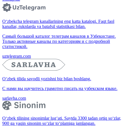
O‘zbekcha telegram kanallarining eng katta katalogi. Faqt faol
kanallar, ruknlarda va batafsil statistikasi bilan.
Самый большой каталог телеграм каналов в Узбекистане.
Только активные каналы по категориям и с подробной
статистикой.
uztelegram.com
O‘zbek tilida savodli yozishni biz bilan boshlang.
С нами вы научитесь грамотно писать на узбекском языке.
sarlavha.com
O‘zbek tilining sinonimlar lug‘ati. Saytda 3300 tadan ortiq so‘zlar,
900 ga yaqin sinonim so‘zlar to‘plamiga jamlangan.