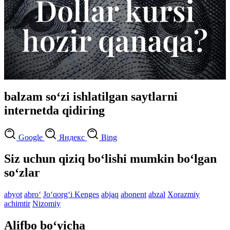
balzam so‘zi ishlatilgan saytlarni
internetda qidiring
Google
Яндекс
Bing
Siz uchun qiziq bo‘lishi mumkin bo‘lgan
so‘zlar
abyot
abro‘
Jo‘qorg‘i Kenges
abjaq
abonent
abzal
Xorazmiy
achimtir
Nizomiy
Alifbo bo‘yicha