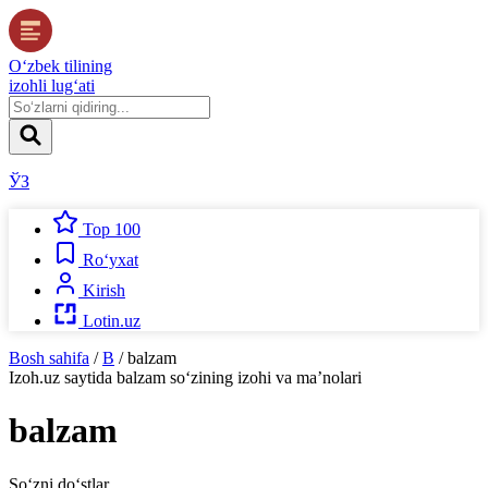
O‘zbek tilining
izohli lug‘ati
ЎЗ
Top 100
Ro‘yxat
Kirish
Lotin.uz
Bosh sahifa
/
B
/
balzam
Izoh.uz
saytida
balzam
so‘zining izohi va ma’nolari
balzam
So‘zni do‘stlar