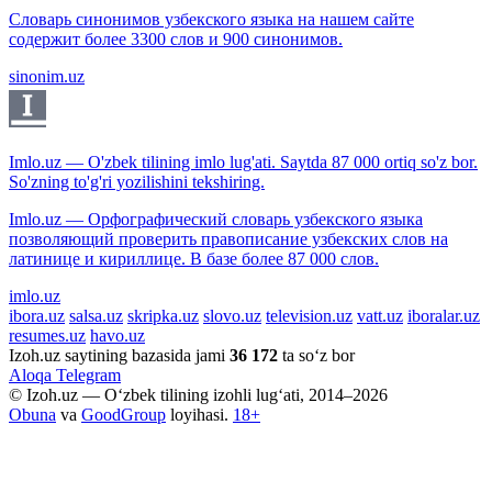
Словарь синонимов узбекского языка на нашем сайте
содержит более 3300 слов и 900 синонимов.
sinonim.uz
Imlo.uz — O'zbek tilining imlo lug'ati. Saytda 87 000 ortiq so'z bor.
So'zning to'g'ri yozilishini tekshiring.
Imlo.uz — Орфографический словарь узбекского языка
позволяющий проверить правописание узбекских слов на
латинице и кириллице. В базе более 87 000 слов.
imlo.uz
ibora.uz
salsa.uz
skripka.uz
slovo.uz
television.uz
vatt.uz
iboralar.uz
resumes.uz
havo.uz
Izoh.uz saytining bazasida jami
36 172
ta so‘z bor
Aloqa
Telegram
© Izoh.uz — O‘zbek tilining izohli lug‘ati, 2014–2026
Obuna
va
GoodGroup
loyihasi.
18+