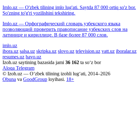
Imlo.uz — O'zbek tilining imlo lug'ati. Saytda 87 000 ortiq so'z bor.
So'zning to'g'ri yozilishini tekshiring.
Imlo.uz — Орфографический словарь узбекского языка
позволяющий проверить правописание узбекских слов на
латинице и кириллице. В базе более 87 000 слов.
imlo.uz
ibora.uz
salsa.uz
skripka.uz
slovo.uz
television.uz
vatt.uz
iboralar.uz
resumes.uz
havo.uz
Izoh.uz saytining bazasida jami
36 162
ta so‘z bor
Aloqa
Telegram
© Izoh.uz — O‘zbek tilining izohli lug‘ati, 2014–2026
Obuna
va
GoodGroup
loyihasi.
18+