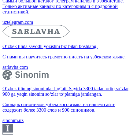
Самый большой каталог телеграм каналов в Узбекистане.
Только активные каналы по категориям и с подробной
статистикой.
uztelegram.com
O‘zbek tilida savodli yozishni biz bilan boshlang.
С нами вы научитесь грамотно писать на узбекском языке.
sarlavha.com
O‘zbek tilining sinonimlar lug‘ati. Saytda 3300 tadan ortiq so‘zlar,
900 ga yaqin sinonim so‘zlar to‘plamiga jamlangan.
Словарь синонимов узбекского языка на нашем сайте
содержит более 3300 слов и 900 синонимов.
sinonim.uz