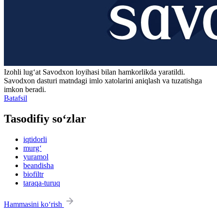
Izohli lugʻat
Savodxon
loyihasi bilan hamkorlikda yaratildi.
Savodxon dasturi matndagi imlo xatolarini aniqlash va tuzatishga
imkon beradi.
Batafsil
Tasodifiy so‘zlar
iqtidorli
murg‘
yuramol
beandisha
biofiltr
taraqa-turuq
Hammasini ko‘rish