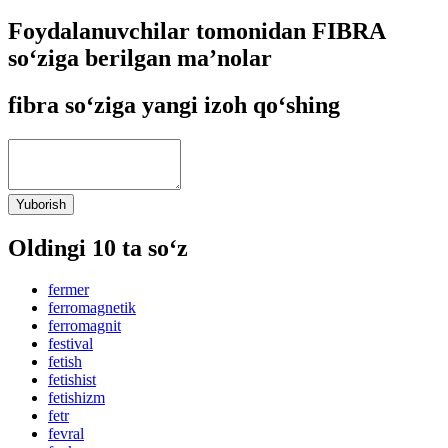
Foydalanuvchilar tomonidan FIBRA
so‘ziga berilgan ma’nolar
fibra so‘ziga yangi izoh qo‘shing
Yuborish
Oldingi 10 ta so‘z
fermer
ferromagnetik
ferromagnit
festival
fetish
fetishist
fetishizm
fetr
fevral