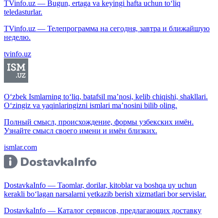
TVinfo.uz — Bugun, ertaga va keyingi hafta uchun to‘liq
teledasturlar.
TVinfo.uz — Телепрограмма на сегодня, завтра и ближайшую
неделю.
tvinfo.uz
O‘zbek Ismlarning to‘liq, batafsil ma’nosi, kelib chiqishi, shakllari.
O‘zingiz va yaqinlaringizni ismlari ma’nosini bilib oling.
Полный смысл, происхождение, формы узбекских имён.
Узнайте смысл своего имени и имён близких.
ismlar.com
DostavkaInfo — Taomlar, dorilar, kitoblar va boshqa uy uchun
kerakli bo‘lagan narsalarni yetkazib berish xizmatlari bor servislar.
DostavkaInfo — Каталог сервисов, предлагающих доставку