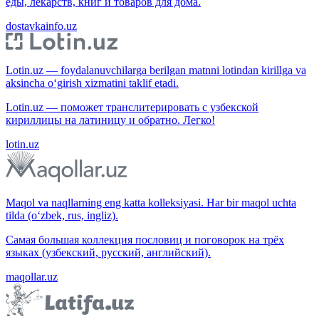
еды, лекарств, книг и товаров для дома.
dostavkainfo.uz
Lotin.uz — foydalanuvchilarga berilgan matnni lotindan kirillga va
aksincha o‘girish xizmatini taklif etadi.
Lotin.uz — поможет транслитерировать с узбекской
кириллицы на латиницу и обратно. Легко!
lotin.uz
Maqol va naqllarning eng katta kolleksiyasi. Har bir maqol uchta
tilda (o‘zbek, rus, ingliz).
Самая большая коллекция пословиц и поговорок на трёх
языках (узбекский, русский, английский).
maqollar.uz