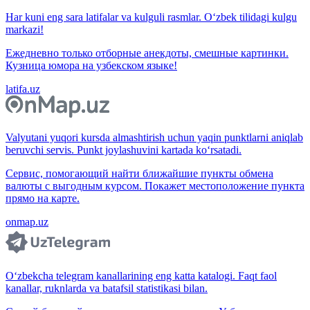
Har kuni eng sara latifalar va kulguli rasmlar. O‘zbek tilidagi kulgu
markazi!
Ежедневно только отборные анекдоты, смешные картинки.
Кузница юмора на узбекском языке!
latifa.uz
Valyutani yuqori kursda almashtirish uchun yaqin punktlarni aniqlab
beruvchi servis. Punkt joylashuvini kartada ko‘rsatadi.
Сервис, помогающий найти ближайшие пункты обмена
валюты с выгодным курсом. Покажет местоположение пункта
прямо на карте.
onmap.uz
O‘zbekcha telegram kanallarining eng katta katalogi. Faqt faol
kanallar, ruknlarda va batafsil statistikasi bilan.