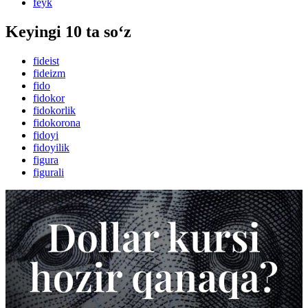
feyk
Keyingi 10 ta so‘z
fideist
fideizm
fido
fidokor
fidokorlik
fidokorona
fidoyi
fidoyilik
figura
figurali