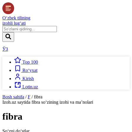
O‘zbek tilining
izohli lug‘ati
ЎЗ
Top 100
Ro‘yxat
Kirish
Lotin.uz
Bosh sahifa
/
F
/
fibra
Izoh.uz
saytida
fibra
so‘zining izohi va ma’nolari
fibra
So‘zni do‘stlar