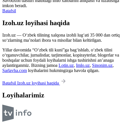
Savodxon dasturi matndagi imlo xatolarini aniqlash va tuzatishga
imkon beradi.
Batafsil
Izoh.uz loyihasi haqida
Izoh.uz — O‘zbek tilining xalqona izohli lug‘ati 35 000 dan ortiq
so‘zlarning ma’nolari ibora va misollar bilan keltirilgan.
Yillar davomida “O‘zbek tili kuni”ga bag‘ishlab, o‘zbek tilini
o‘rganuvchilar, jurnalistlar, tarjimonlar, kopirayterlar, blogerlar va
boshqalar uchun foydali loyihalarni ishga tushirishni an’anaga
aylantirganmiz. Bizning jamoa
Lotin.uz
,
Imlo.uz
,
Sinonim.uz
,
Sarlavha.com
loyihalarini hukmingizga havola qilgan.
Batafsil Izoh.uz loyihasi haqida
Loyihalarimiz