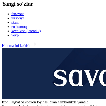
Yangi so'zlar
fan-zona
tursoriya
skam
ensiramoq
kechikish (latentlik)
veyp
Hammasini ko‘rish
Izohli lugʻat
Savodxon
loyihasi bilan hamkorlikda yaratildi.