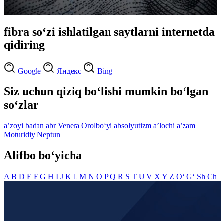
fibra so‘zi ishlatilgan saytlarni internetda
qidiring
Google
Яндекс
Bing
Siz uchun qiziq bo‘lishi mumkin bo‘lgan
so‘zlar
aʼzoyi badan
abr
Venera
Orolbo‘yi
absolyutizm
aʼlochi
aʼzam
Moturidiy
Neptun
Alifbo bo‘yicha
A
B
D
E
F
G
H
I
J
K
L
M
N
O
P
Q
R
S
T
U
V
X
Y
Z
O‘
G‘
Sh
Ch