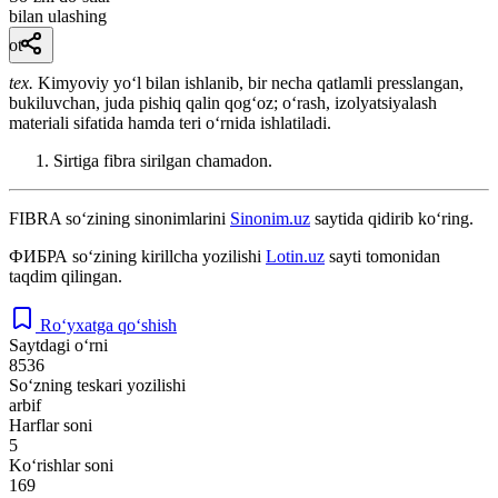
bilan ulashing
ot
tex.
Kimyoviy yoʻl bilan ishlanib, bir necha qatlamli presslangan,
bukiluvchan, juda pishiq qalin qogʻoz; oʻrash, izolyatsiyalash
materiali sifatida hamda teri oʻrnida ishlatiladi.
Sirtiga fibra sirilgan chamadon.
FIBRA
so‘zining sinonimlarini
Sinonim.uz
saytida qidirib ko‘ring.
ФИБРА
so‘zining kirillcha yozilishi
Lotin.uz
sayti tomonidan
taqdim qilingan.
Ro‘yxatga qo‘shish
Saytdagi o‘rni
8536
So‘zning teskari yozilishi
arbif
Harflar soni
5
Ko‘rishlar soni
169