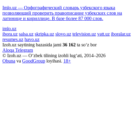
Imlo.uz — Орфографический словарь узбекского языка
позволяющий проверить правописание узбекских слов на
латинице и кириллице. В базе более 87 000 слов.
imlo.uz
ibora.uz
salsa.uz
skripka.uz
slovo.uz
television.uz
vatt.uz
iboralar.uz
resumes.uz
havo.uz
Izoh.uz saytining bazasida jami
36 162
ta so‘z bor
Aloqa
Telegram
© Izoh.uz — O‘zbek tilining izohli lug‘ati, 2014–2026
Obuna
va
GoodGroup
loyihasi.
18+