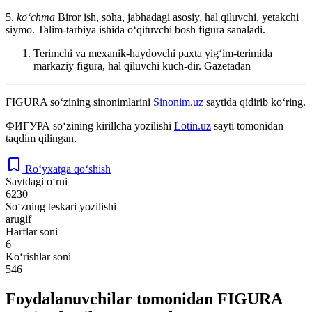
5.
koʻchma
Biror ish, soha, jabhadagi asosiy, hal qiluvchi, yetakchi
siymo. Talim-tarbiya ishida oʻqituvchi bosh figura sanaladi.
Terimchi va mexanik-haydovchi paxta yigʻim-terimida
markaziy figura, hal qiluvchi kuch-dir.
Gazetadan
FIGURA
so‘zining sinonimlarini
Sinonim.uz
saytida qidirib ko‘ring.
ФИГУРА
so‘zining kirillcha yozilishi
Lotin.uz
sayti tomonidan
taqdim qilingan.
Ro‘yxatga qo‘shish
Saytdagi o‘rni
6230
So‘zning teskari yozilishi
arugif
Harflar soni
6
Ko‘rishlar soni
546
Foydalanuvchilar tomonidan FIGURA