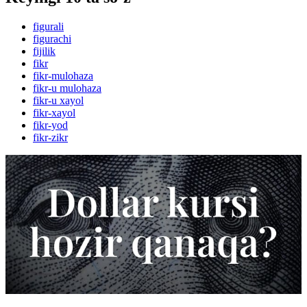
figurali
figurachi
fijilik
fikr
fikr-mulohaza
fikr-u mulohaza
fikr-u xayol
fikr-xayol
fikr-yod
fikr-zikr