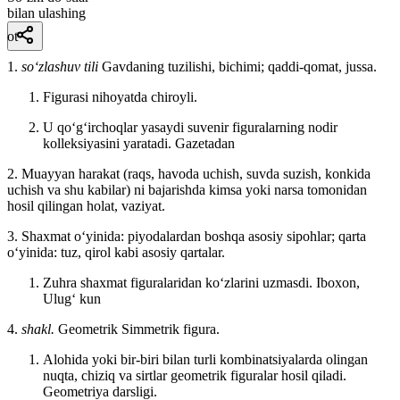
bilan ulashing
ot
1.
so‘zlashuv tili
Gavdaning tuzilishi, bichimi; qaddi-qomat, jussa.
Figurasi nihoyatda chiroyli.
U qoʻgʻirchoqlar yasaydi suvenir figuralarning nodir
kolleksiyasini yaratadi.
Gazetadan
2. Muayyan harakat (raqs, havoda uchish, suvda suzish, konkida
uchish va shu kabilar) ni bajarishda kimsa yoki narsa tomonidan
hosil qilingan holat, vaziyat.
3. Shaxmat oʻyinida: piyodalardan boshqa asosiy sipohlar; qarta
oʻyinida: tuz, qirol kabi asosiy qartalar.
Zuhra shaxmat figuralaridan koʻzlarini uzmasdi.
Iboxon,
Ulugʻ kun
4.
shakl.
Geometrik Simmetrik figura.
Alohida yoki bir-biri bilan turli kombinatsiyalarda olingan
nuqta, chiziq va sirtlar geometrik figuralar hosil qiladi.
Geometriya darsligi.