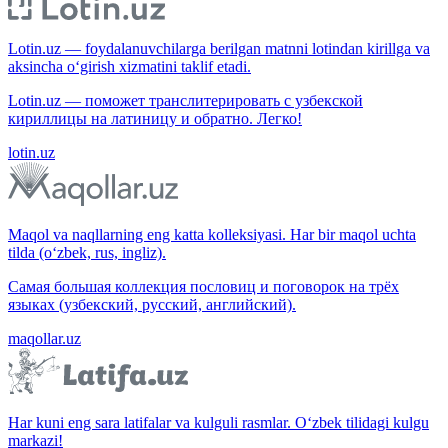
Lotin.uz — foydalanuvchilarga berilgan matnni lotindan kirillga va
aksincha o‘girish xizmatini taklif etadi.
Lotin.uz — поможет транслитерировать с узбекской
кириллицы на латиницу и обратно. Легко!
lotin.uz
Maqol va naqllarning eng katta kolleksiyasi. Har bir maqol uchta
tilda (o‘zbek, rus, ingliz).
Самая большая коллекция пословиц и поговорок на трёх
языках (узбекский, русский, английский).
maqollar.uz
Har kuni eng sara latifalar va kulguli rasmlar. O‘zbek tilidagi kulgu
markazi!