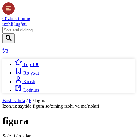
O‘zbek tilining
izohli lug‘ati
ЎЗ
Top 100
Ro‘yxat
Kirish
Lotin.uz
Bosh sahifa
/
F
/
figura
Izoh.uz
saytida
figura
so‘zining izohi va ma’nolari
figura
So‘zni do‘stlar