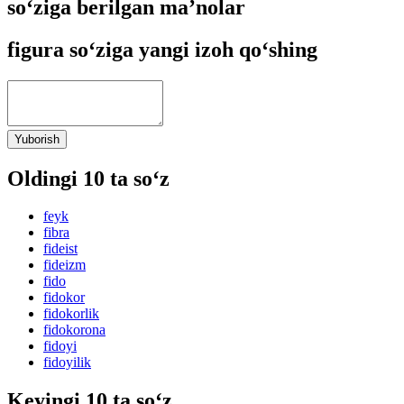
so‘ziga berilgan ma’nolar
figura so‘ziga yangi izoh qo‘shing
Yuborish
Oldingi 10 ta so‘z
feyk
fibra
fideist
fideizm
fido
fidokor
fidokorlik
fidokorona
fidoyi
fidoyilik
Keyingi 10 ta so‘z