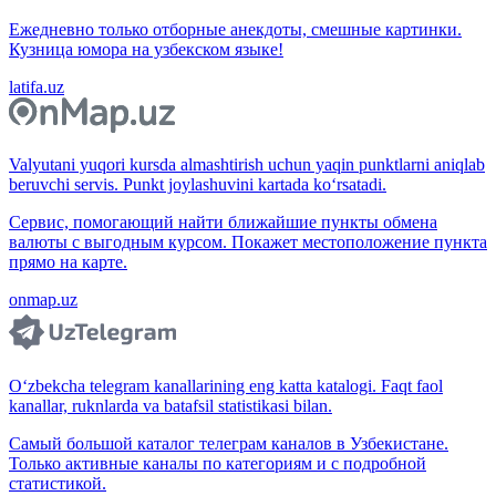
Ежедневно только отборные анекдоты, смешные картинки.
Кузница юмора на узбекском языке!
latifa.uz
Valyutani yuqori kursda almashtirish uchun yaqin punktlarni aniqlab
beruvchi servis. Punkt joylashuvini kartada ko‘rsatadi.
Сервис, помогающий найти ближайшие пункты обмена
валюты с выгодным курсом. Покажет местоположение пункта
прямо на карте.
onmap.uz
O‘zbekcha telegram kanallarining eng katta katalogi. Faqt faol
kanallar, ruknlarda va batafsil statistikasi bilan.
Самый большой каталог телеграм каналов в Узбекистане.
Только активные каналы по категориям и с подробной
статистикой.