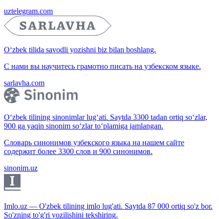
uztelegram.com
O‘zbek tilida savodli yozishni biz bilan boshlang.
С нами вы научитесь грамотно писать на узбекском языке.
sarlavha.com
O‘zbek tilining sinonimlar lug‘ati. Saytda 3300 tadan ortiq so‘zlar,
900 ga yaqin sinonim so‘zlar to‘plamiga jamlangan.
Словарь синонимов узбекского языка на нашем сайте
содержит более 3300 слов и 900 синонимов.
sinonim.uz
Imlo.uz — O'zbek tilining imlo lug'ati. Saytda 87 000 ortiq so'z bor.
So'zning to'g'ri yozilishini tekshiring.