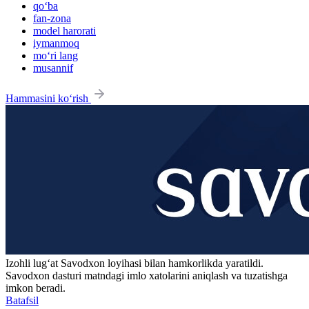
qo‘ba
fan-zona
model harorati
iymanmoq
mo‘ri lang
musannif
Hammasini ko‘rish
Izohli lugʻat
Savodxon
loyihasi bilan hamkorlikda yaratildi.
Savodxon dasturi matndagi imlo xatolarini aniqlash va tuzatishga
imkon beradi.
Batafsil