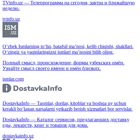
TVinfo.uz — Телепрограмма на сегодня, завтра и ближайшую
неделю.
tvinfo.uz
O‘zbek Ismlarning to‘liq, batafsil ma’nosi, kelib chiqishi, shakllari.
O‘zingiz va yaqinlaringizni ismlari ma’nosini bilib oling.
Полный смысл, происхождение, формы узбекских имён.
Узнайте смысл своего имени и имён близких.
ismlar.com
DostavkaInfo — Taomlar, dorilar, kitoblar va boshqa uy uchun
kerakli bo‘lagan narsalarni yetkazib berish xizmatlari bor servislar.
DostavkaInfo — Каталог сервисов, предлагающих доставку
еды, лекарств, книг и товаров для дома.
dostavkainfo.uz