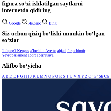
figura so‘zi ishlatilgan saytlarni
internetda qidiring
Google
Яндекс
Bing
Siz uchun qiziq bo‘lishi mumkin bo‘lgan
so‘zlar
Jo‘qorg‘i Kenges
aʼlochilik
Avesto
abjad
abr
achimtir
Yevroparlament
abort
aberratsiya
Alifbo bo‘yicha
A
B
D
E
F
G
H
I
J
K
L
M
N
O
P
Q
R
S
T
U
V
X
Y
Z
O‘
G‘
Sh
Ch