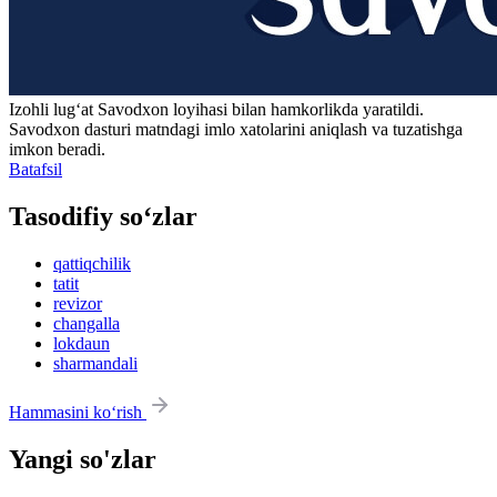
Izohli lugʻat
Savodxon
loyihasi bilan hamkorlikda yaratildi.
Savodxon dasturi matndagi imlo xatolarini aniqlash va tuzatishga
imkon beradi.
Batafsil
Tasodifiy so‘zlar
qattiqchilik
tatit
revizor
changalla
lokdaun
sharmandali
Hammasini ko‘rish
Yangi so'zlar