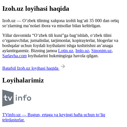
Izoh.uz loyihasi haqida
Izoh.uz — O‘zbek tilining xalqona izohli lug‘ati 35 000 dan ortiq
so‘zlarning ma’nolari ibora va misollar bilan keltirilgan.
Yillar davomida “O‘zbek tili kuni”ga bag‘ishlab, o‘zbek tilini
o‘rganuvchilar, jurnalistlar, tarjimonlar, kopirayterlar, blogerlar va
boshqalar uchun foydali loyihalarni ishga tushirishni an’anaga
aylantirganmiz. Bizning jamoa
Lotin.uz
,
Imlo.uz
,
Sinonim.uz
,
Sarlavha.com
loyihalarini hukmingizga havola qilgan.
Batafsil Izoh.uz loyihasi haqida
Loyihalarimiz
TVinfo.uz — Bugun, ertaga va keyingi hafta uchun to‘liq
teledasturlar.