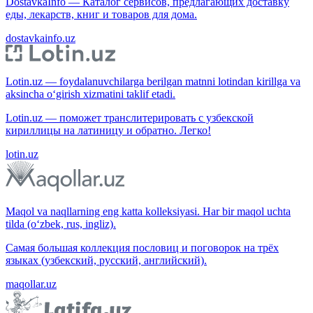
DostavkaInfo — Каталог сервисов, предлагающих доставку
еды, лекарств, книг и товаров для дома.
dostavkainfo.uz
Lotin.uz — foydalanuvchilarga berilgan matnni lotindan kirillga va
aksincha o‘girish xizmatini taklif etadi.
Lotin.uz — поможет транслитерировать с узбекской
кириллицы на латиницу и обратно. Легко!
lotin.uz
Maqol va naqllarning eng katta kolleksiyasi. Har bir maqol uchta
tilda (o‘zbek, rus, ingliz).
Самая большая коллекция пословиц и поговорок на трёх
языках (узбекский, русский, английский).
maqollar.uz