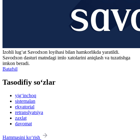
Izohli lugʻat
Savodxon
loyihasi bilan hamkorlikda yaratildi.
Savodxon dasturi matndagi imlo xatolarini aniqlash va tuzatishga
imkon beradi.
Batafsil
Tasodifiy so‘zlar
yig‘inchoq
sistemalan
ekvatorial
retranslyatsiya
zaxlat
davomat
Hammasini ko‘rish