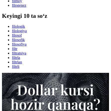
filmoy
filogenez
Keyingi 10 ta so‘z
filologik
filologiya
filosof
filosofik
filosofiya
filtr
filtratsiya
filtrla
filtrlan
filtrli