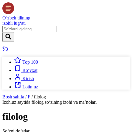
O‘zbek tilining
izohli lug‘ati
ЎЗ
Top 100
Ro‘yxat
Kirish
Lotin.uz
Bosh sahifa
/
F
/
filolog
Izoh.uz
saytida
filolog
so‘zining izohi va ma’nolari
filolog
So‘zni do‘stlar