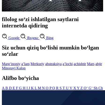
filolog so‘zi ishlatilgan saytlarni
internetda qidiring
Google
Яндекс
Bing
Siz uchun qiziq bo‘lishi mumkin bo‘lgan
so‘zlar
Marg‘inoniy
aʼlam
Merkuriy
abstraksiya
aʼlochi
achishtir
Mars
abjir
Minorayi Kalon
Alifbo bo‘yicha
A
B
D
E
F
G
H
I
J
K
L
M
N
O
P
Q
R
S
T
U
V
X
Y
Z
O‘
G‘
Sh
Ch