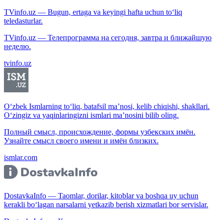
TVinfo.uz — Bugun, ertaga va keyingi hafta uchun to‘liq
teledasturlar.
TVinfo.uz — Телепрограмма на сегодня, завтра и ближайшую
неделю.
tvinfo.uz
O‘zbek Ismlarning to‘liq, batafsil ma’nosi, kelib chiqishi, shakllari.
O‘zingiz va yaqinlaringizni ismlari ma’nosini bilib oling.
Полный смысл, происхождение, формы узбекских имён.
Узнайте смысл своего имени и имён близких.
ismlar.com
DostavkaInfo — Taomlar, dorilar, kitoblar va boshqa uy uchun
kerakli bo‘lagan narsalarni yetkazib berish xizmatlari bor servislar.