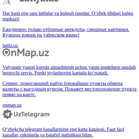
Har kuni eng sara latifalar va kulguli rasmlar. O‘zbek tilidagi kulgu
markazi!
Ежедневно только отборные анекдоты, смешные картинки.
Кузница юмора на узбекском языке!
latifa.uz
Valyutani yuqori kursda almashtirish uchun yaqin punktlarni aniqlab
beruvchi servis. Punkt joylashuvini kartada ko‘rsatadi.
Сервис, помогающий найти ближайшие пункты обмена
валюты с выгодным курсом. Покажет местоположение пункта
прямо на карте.
onmap.uz
O‘zbekcha telegram kanallarining eng katta katalogi. Faqt faol
kanallar, ruknlarda va batafsil statistikasi bilan.