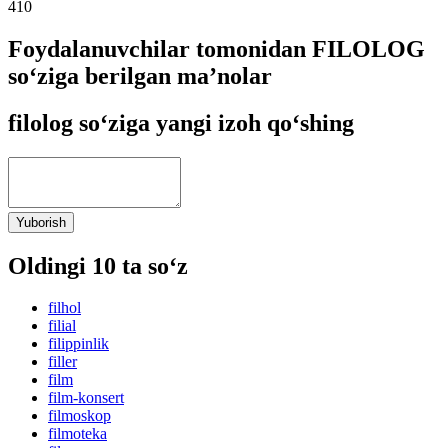
410
Foydalanuvchilar tomonidan FILOLOG
so‘ziga berilgan ma’nolar
filolog so‘ziga yangi izoh qo‘shing
Yuborish
Oldingi 10 ta so‘z
filhol
filial
filippinlik
filler
film
film-konsert
filmoskop
filmoteka