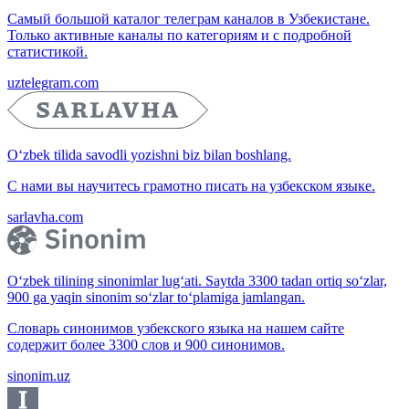
Самый большой каталог телеграм каналов в Узбекистане.
Только активные каналы по категориям и с подробной
статистикой.
uztelegram.com
O‘zbek tilida savodli yozishni biz bilan boshlang.
С нами вы научитесь грамотно писать на узбекском языке.
sarlavha.com
O‘zbek tilining sinonimlar lug‘ati. Saytda 3300 tadan ortiq so‘zlar,
900 ga yaqin sinonim so‘zlar to‘plamiga jamlangan.
Словарь синонимов узбекского языка на нашем сайте
содержит более 3300 слов и 900 синонимов.
sinonim.uz