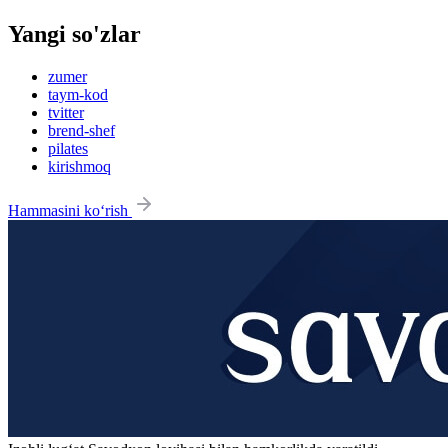
Yangi so'zlar
zumer
taym-kod
tvitter
brend-shef
pilates
kirishmoq
Hammasini ko‘rish