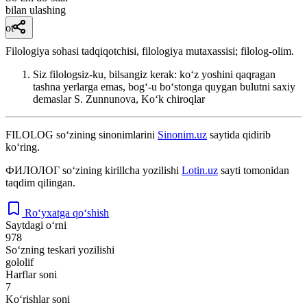
bilan ulashing
ot
Filologiya sohasi tadqiqotchisi, filologiya mutaxassisi; filolog-olim.
Siz filologsiz-ku, bilsangiz kerak: koʻz yoshini qaqragan
tashna yerlarga emas, bogʻ-u boʻstonga quygan bulutni saxiy
demaslar
S. Zunnunova, Koʻk chiroqlar
FILOLOG
so‘zining sinonimlarini
Sinonim.uz
saytida qidirib
ko‘ring.
ФИЛОЛОГ
so‘zining kirillcha yozilishi
Lotin.uz
sayti tomonidan
taqdim qilingan.
Ro‘yxatga qo‘shish
Saytdagi o‘rni
978
So‘zning teskari yozilishi
gololif
Harflar soni
7
Ko‘rishlar soni