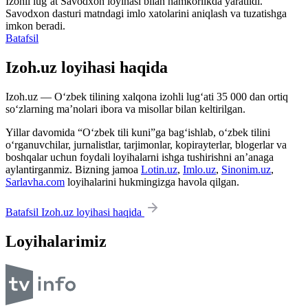
Izohli lugʻat
Savodxon
loyihasi bilan hamkorlikda yaratildi.
Savodxon dasturi matndagi imlo xatolarini aniqlash va tuzatishga
imkon beradi.
Batafsil
Izoh.uz loyihasi haqida
Izoh.uz — O‘zbek tilining xalqona izohli lug‘ati 35 000 dan ortiq
so‘zlarning ma’nolari ibora va misollar bilan keltirilgan.
Yillar davomida “O‘zbek tili kuni”ga bag‘ishlab, o‘zbek tilini
o‘rganuvchilar, jurnalistlar, tarjimonlar, kopirayterlar, blogerlar va
boshqalar uchun foydali loyihalarni ishga tushirishni an’anaga
aylantirganmiz. Bizning jamoa
Lotin.uz
,
Imlo.uz
,
Sinonim.uz
,
Sarlavha.com
loyihalarini hukmingizga havola qilgan.
Batafsil Izoh.uz loyihasi haqida
Loyihalarimiz