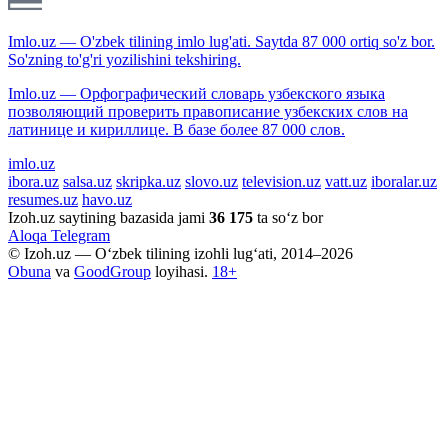
Imlo.uz — O'zbek tilining imlo lug'ati. Saytda 87 000 ortiq so'z bor.
So'zning to'g'ri yozilishini tekshiring.
Imlo.uz — Орфографический словарь узбекского языка
позволяющий проверить правописание узбекских слов на
латинице и кириллице. В базе более 87 000 слов.
imlo.uz
ibora.uz
salsa.uz
skripka.uz
slovo.uz
television.uz
vatt.uz
iboralar.uz
resumes.uz
havo.uz
Izoh.uz saytining bazasida jami
36 175
ta so‘z bor
Aloqa
Telegram
© Izoh.uz — O‘zbek tilining izohli lug‘ati, 2014–2026
Obuna
va
GoodGroup
loyihasi.
18+