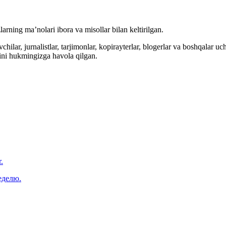
arning ma’nolari ibora va misollar bilan keltirilgan.
hilar, jurnalistlar, tarjimonlar, kopirayterlar, blogerlar va boshqalar u
ini hukmingizga havola qilgan.
.
еделю.