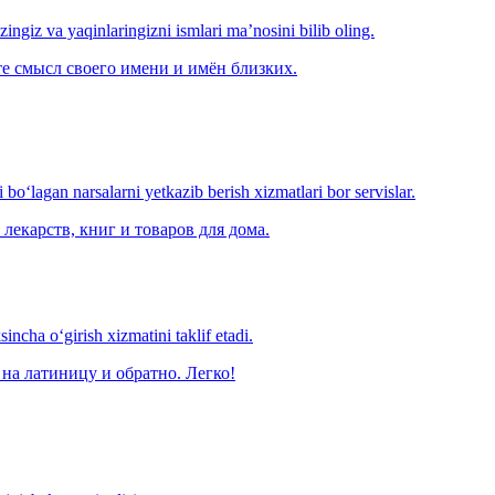
‘zingiz va yaqinlaringizni ismlari ma’nosini bilib oling.
е смысл своего имени и имён близких.
o‘lagan narsalarni yetkazib berish xizmatlari bor servislar.
лекарств, книг и товаров для дома.
ncha o‘girish xizmatini taklif etadi.
на латиницу и обратно. Легко!