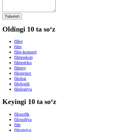
Yuborish
Oldingi 10 ta so‘z
filler
film
film-konsert
filmoskop
filmoteka
filmoy
filogenez
filolog
filologik
filologiya
Keyingi 10 ta so‘z
filosofik
filosofiya
filtr
filtratsiya