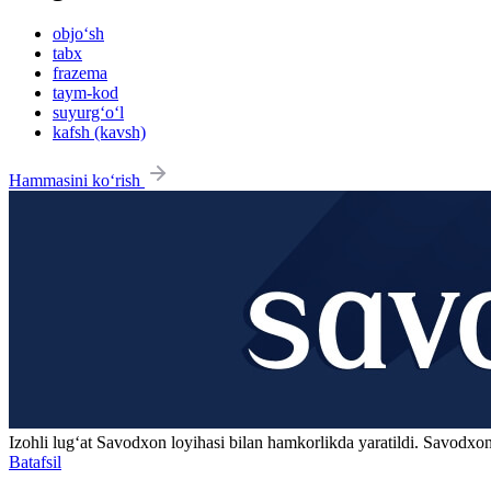
objo‘sh
tabx
frazema
taym-kod
suyurg‘o‘l
kafsh (kavsh)
Hammasini ko‘rish
Izohli lugʻat
Savodxon
loyihasi bilan hamkorlikda yaratildi. Savodxon
Batafsil