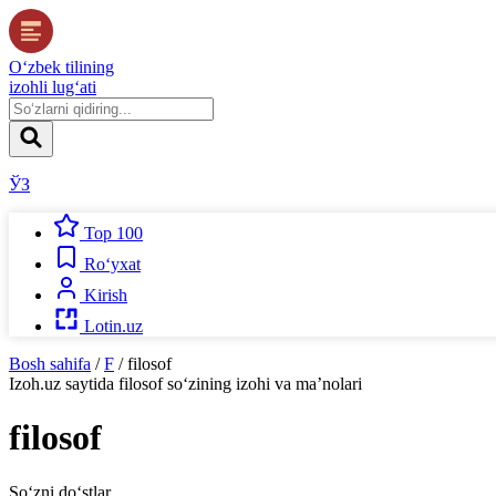
O‘zbek tilining
izohli lug‘ati
ЎЗ
Top 100
Ro‘yxat
Kirish
Lotin.uz
Bosh sahifa
/
F
/
filosof
Izoh.uz
saytida
filosof
so‘zining izohi va ma’nolari
filosof
So‘zni do‘stlar