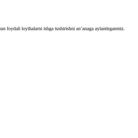
chun foydali loyihalarni ishga tushirishni an’anaga aylantirganmiz.