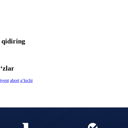
a qidiring
‘zlar
riyent
abort
aʼlochi