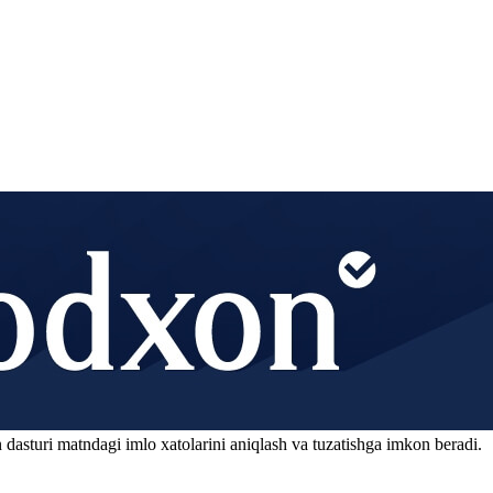
 dasturi matndagi imlo xatolarini aniqlash va tuzatishga imkon beradi.