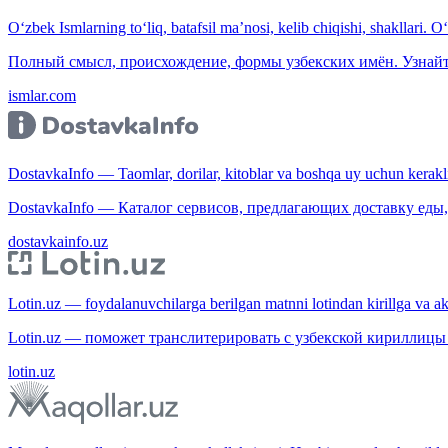
O‘zbek Ismlarning to‘liq, batafsil ma’nosi, kelib chiqishi, shakllari. O
Полный смысл, происхождение, формы узбекских имён. Узнайт
ismlar.com
DostavkaInfo — Taomlar, dorilar, kitoblar va boshqa uy uchun kerakli b
DostavkaInfo — Каталог сервисов, предлагающих доставку еды, 
dostavkainfo.uz
Lotin.uz — foydalanuvchilarga berilgan matnni lotindan kirillga va aksi
Lotin.uz — поможет транслитерировать с узбекской кириллицы 
lotin.uz