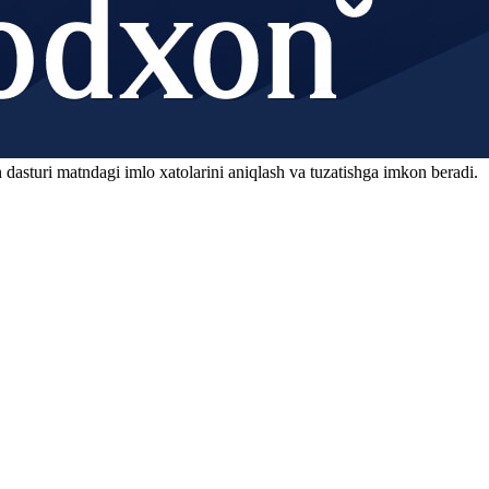
 dasturi matndagi imlo xatolarini aniqlash va tuzatishga imkon beradi.