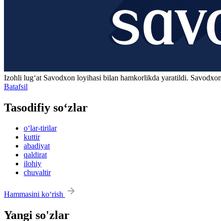
Izohli lugʻat
Savodxon
loyihasi bilan hamkorlikda yaratildi. Savodxon
Batafsil
Tasodifiy so‘zlar
o‘lar-tirilar
kuttir
abadiyat
qaldirat
ilohiy
chuvaltir
Hammasini ko‘rish
Yangi so'zlar