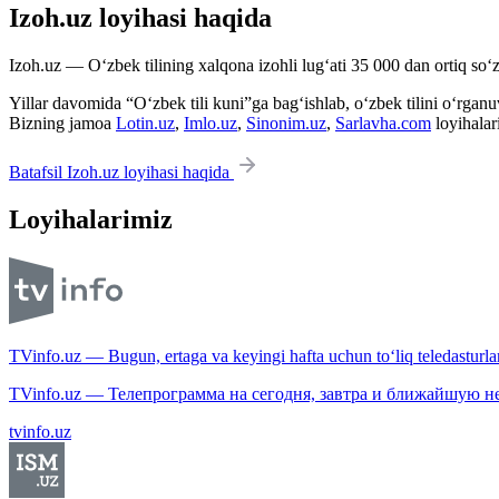
Izoh.uz loyihasi haqida
Izoh.uz — O‘zbek tilining xalqona izohli lug‘ati 35 000 dan ortiq so‘zl
Yillar davomida “O‘zbek tili kuni”ga bag‘ishlab, o‘zbek tilini o‘rganuvc
Bizning jamoa
Lotin.uz
,
Imlo.uz
,
Sinonim.uz
,
Sarlavha.com
loyihalar
Batafsil Izoh.uz loyihasi haqida
Loyihalarimiz
TVinfo.uz — Bugun, ertaga va keyingi hafta uchun to‘liq teledasturlar
TVinfo.uz — Телепрограмма на сегодня, завтра и ближайшую н
tvinfo.uz