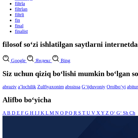
filtrla
filtrlan
filtrli
fin
final
finalist
filosof so‘zi ishlatilgan saytlarni internetd
Google
Яндекс
Bing
Siz uchun qiziq bo‘lishi mumkin bo‘lgan so
abraziv
aʼlochilik
Zulfiyaxonim
abssissa
G‘ijduvoniy
Orolbo‘yi
abitu
Alifbo bo‘yicha
A
B
D
E
F
G
H
I
J
K
L
M
N
O
P
Q
R
S
T
U
V
X
Y
Z
O‘
G‘
Sh
Ch