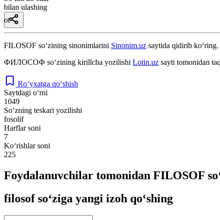
bilan ulashing
ot
FILOSOF
so‘zining sinonimlarini
Sinonim.uz
saytida qidirib ko‘ring.
ФИЛОСОФ
so‘zining kirillcha yozilishi
Lotin.uz
sayti tomonidan taq
Ro‘yxatga qo‘shish
Saytdagi o‘rni
1049
So‘zning teskari yozilishi
fosolif
Harflar soni
7
Ko‘rishlar soni
225
Foydalanuvchilar tomonidan FILOSOF so‘
filosof so‘ziga yangi izoh qo‘shing