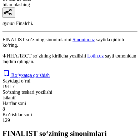
bilan ulashing
ot
aynan
Finalchi.
FINALIST
so‘zining sinonimlarini
Sinonim.uz
saytida qidirib
ko‘ring.
ФИНАЛИСТ
so‘zining kirillcha yozilishi
Lotin.uz
sayti tomonidan
taqdim qilingan.
Ro‘yxatga qo‘shish
Saytdagi o‘rni
19117
So‘zning teskari yozilishi
tsilanif
Harflar soni
8
Ko‘rishlar soni
129
FINALIST so‘zining sinonimlari