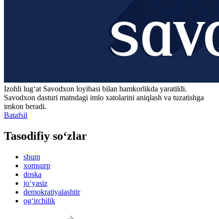
Izohli lugʻat
Savodxon
loyihasi bilan hamkorlikda yaratildi.
Savodxon dasturi matndagi imlo xatolarini aniqlash va tuzatishga
imkon beradi.
Batafsil
Tasodifiy so‘zlar
shum
xomsurp
doska
jo‘yasiz
demokratiyalashtir
og‘irchilik