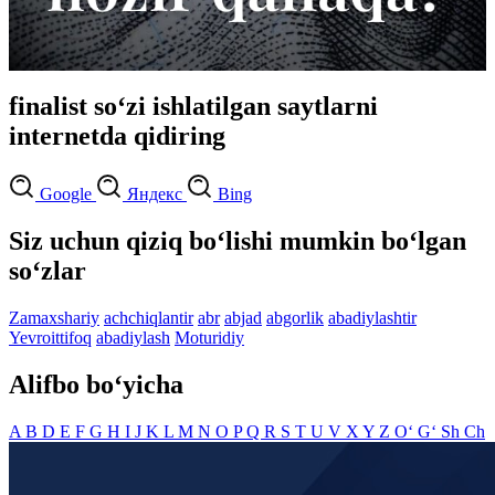
finalist so‘zi ishlatilgan saytlarni
internetda qidiring
Google
Яндекс
Bing
Siz uchun qiziq bo‘lishi mumkin bo‘lgan
so‘zlar
Zamaxshariy
achchiqlantir
abr
abjad
abgorlik
abadiylashtir
Yevroittifoq
abadiylash
Moturidiy
Alifbo bo‘yicha
A
B
D
E
F
G
H
I
J
K
L
M
N
O
P
Q
R
S
T
U
V
X
Y
Z
O‘
G‘
Sh
Ch