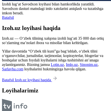
Izohli lugʻat
Savodxon
loyihasi bilan hamkorlikda yaratildi.
Savodxon dasturi matndagi imlo xatolarini aniqlash va tuzatishga
imkon beradi.
Batafsil
Izoh.uz loyihasi haqida
Izoh.uz — O‘zbek tilining xalqona izohli lug‘ati 35 000 dan ortiq
so‘zlarning ma’nolari ibora va misollar bilan keltirilgan.
Yillar davomida “O‘zbek tili kuni”ga bag‘ishlab, o‘zbek tilini
o‘rganuvchilar, jurnalistlar, tarjimonlar, kopirayterlar, blogerlar va
boshqalar uchun foydali loyihalarni ishga tushirishni an’anaga
aylantirganmiz. Bizning jamoa
Lotin.uz
,
Imlo.uz
,
Sinonim.uz
,
Sarlavha.com
loyihalarini hukmingizga havola qilgan.
Batafsil Izoh.uz loyihasi haqida
Loyihalarimiz