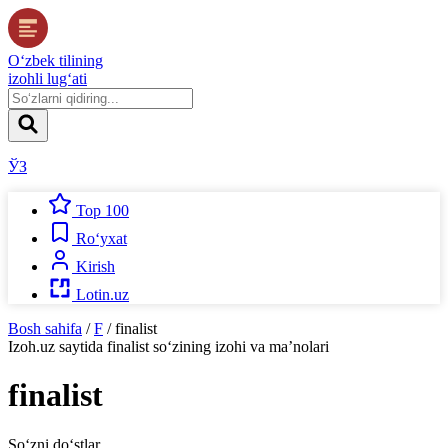
O‘zbek tilining
izohli lug‘ati
ЎЗ
Top 100
Ro‘yxat
Kirish
Lotin.uz
Bosh sahifa
/
F
/
finalist
Izoh.uz
saytida
finalist
so‘zining izohi va ma’nolari
finalist
So‘zni do‘stlar