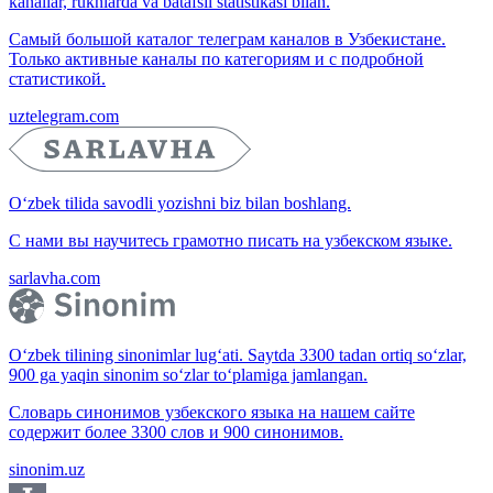
kanallar, ruknlarda va batafsil statistikasi bilan.
Самый большой каталог телеграм каналов в Узбекистане.
Только активные каналы по категориям и с подробной
статистикой.
uztelegram.com
O‘zbek tilida savodli yozishni biz bilan boshlang.
С нами вы научитесь грамотно писать на узбекском языке.
sarlavha.com
O‘zbek tilining sinonimlar lug‘ati. Saytda 3300 tadan ortiq so‘zlar,
900 ga yaqin sinonim so‘zlar to‘plamiga jamlangan.
Словарь синонимов узбекского языка на нашем сайте
содержит более 3300 слов и 900 синонимов.
sinonim.uz