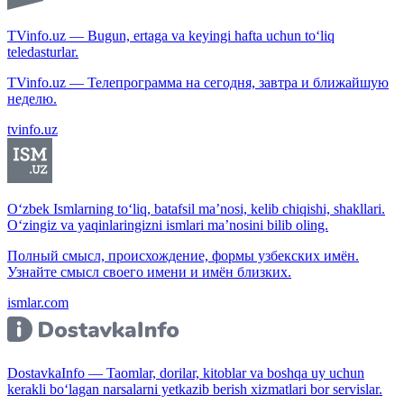
TVinfo.uz — Bugun, ertaga va keyingi hafta uchun to‘liq
teledasturlar.
TVinfo.uz — Телепрограмма на сегодня, завтра и ближайшую
неделю.
tvinfo.uz
O‘zbek Ismlarning to‘liq, batafsil ma’nosi, kelib chiqishi, shakllari.
O‘zingiz va yaqinlaringizni ismlari ma’nosini bilib oling.
Полный смысл, происхождение, формы узбекских имён.
Узнайте смысл своего имени и имён близких.
ismlar.com
DostavkaInfo — Taomlar, dorilar, kitoblar va boshqa uy uchun
kerakli bo‘lagan narsalarni yetkazib berish xizmatlari bor servislar.