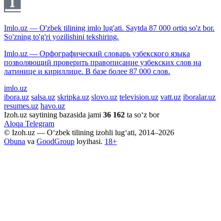
Imlo.uz — O'zbek tilining imlo lug'ati. Saytda 87 000 ortiq so'z bor.
So'zning to'g'ri yozilishini tekshiring.
Imlo.uz — Орфографический словарь узбекского языка
позволяющий проверить правописание узбекских слов на
латинице и кириллице. В базе более 87 000 слов.
imlo.uz
ibora.uz
salsa.uz
skripka.uz
slovo.uz
television.uz
vatt.uz
iboralar.uz
resumes.uz
havo.uz
Izoh.uz saytining bazasida jami
36 162
ta so‘z bor
Aloqa
Telegram
© Izoh.uz — O‘zbek tilining izohli lug‘ati, 2014–2026
Obuna
va
GoodGroup
loyihasi.
18+