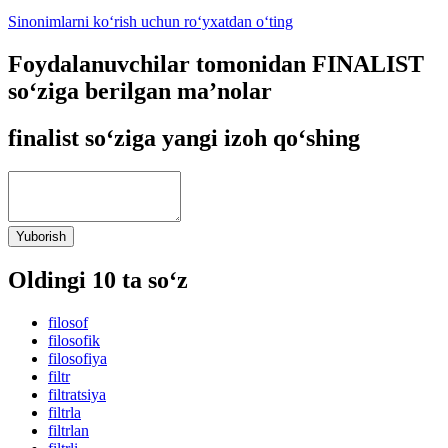
Sinonimlarni ko‘rish uchun ro‘yxatdan o‘ting
Foydalanuvchilar tomonidan FINALIST
so‘ziga berilgan ma’nolar
finalist so‘ziga yangi izoh qo‘shing
Yuborish
Oldingi 10 ta so‘z
filosof
filosofik
filosofiya
filtr
filtratsiya
filtrla
filtrlan