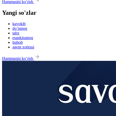
Hammasini ko‘rish
Yangi so'zlar
kavokib
do‘nmoq
tabx
esankiramoq
hubob
agent xotirasi
Hammasini ko‘rish