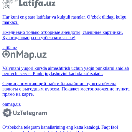
Har kuni eng sara latifalar va kulguli rasmlar. O‘zbek tilidagi kulgu
markazi!
Ежедневно только отборные анекдоты, смешные картинки.
Кузница юмора на узбекском языке!
latifa.uz
Valyutani yuqori kursda almashtirish uchun yaqin punktlarni aniqlab
beruvchi servis. Punkt joylashuvini kartada ko‘rsatadi.
Сервис, помогающий найти ближайшие пункты обмена
валюты с выгодным курсом. Покажет местоположение пункта
прямо на карте.
onmap.uz
O‘zbekcha telegram kanallarining eng katta katalogi. Faqt faol