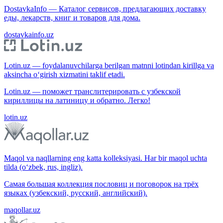
DostavkaInfo — Каталог сервисов, предлагающих доставку
еды, лекарств, книг и товаров для дома.
dostavkainfo.uz
Lotin.uz — foydalanuvchilarga berilgan matnni lotindan kirillga va
aksincha o‘girish xizmatini taklif etadi.
Lotin.uz — поможет транслитерировать с узбекской
кириллицы на латиницу и обратно. Легко!
lotin.uz
Maqol va naqllarning eng katta kolleksiyasi. Har bir maqol uchta
tilda (o‘zbek, rus, ingliz).
Самая большая коллекция пословиц и поговорок на трёх
языках (узбекский, русский, английский).
maqollar.uz