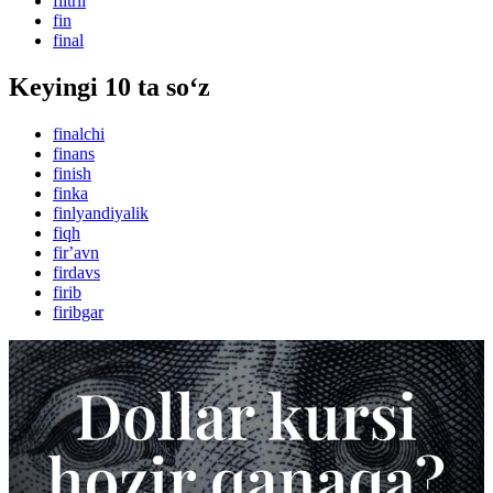
filtrli
fin
final
Keyingi 10 ta so‘z
finalchi
finans
finish
finka
finlyandiyalik
fiqh
firʼavn
firdavs
firib
firibgar