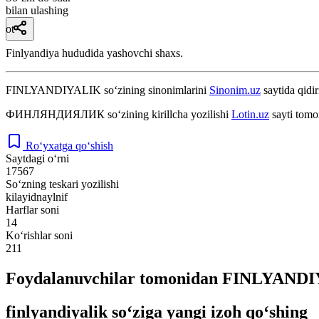
bilan ulashing
ot
Finlyandiya hududida yashovchi shaxs.
FINLYANDIYALIK
so‘zining sinonimlarini
Sinonim.uz
saytida qidir
ФИНЛЯНДИЯЛИК
so‘zining kirillcha yozilishi
Lotin.uz
sayti tomo
Ro‘yxatga qo‘shish
Saytdagi o‘rni
17567
So‘zning teskari yozilishi
kilayidnaylnif
Harflar soni
14
Ko‘rishlar soni
211
Foydalanuvchilar tomonidan FINLYANDIY
finlyandiyalik so‘ziga yangi izoh qo‘shing