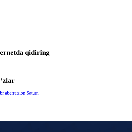
nternetda qidiring
‘zlar
br
aberratsion
Saturn