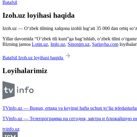
Batafsil
Izoh.uz loyihasi haqida
Izoh.uz — O‘zbek tilining xalqona izohli lug‘ati 35 000 dan ortiq so‘zl
Yillar davomida “O‘zbek tili kuni”ga bag‘ishlab, o‘zbek tilini o‘rganuvc
Bizning jamoa
Lotin.uz
,
Imlo.uz
,
Sinonim.uz
,
Sarlavha.com
loyihalar
Batafsil Izoh.uz loyihasi haqida
Loyihalarimiz
TVinfo.uz — Bugun, ertaga va keyingi hafta uchun to‘liq teledasturlar
TVinfo.uz — Телепрограмма на сегодня, завтра и ближайшую н
tvinfo.uz