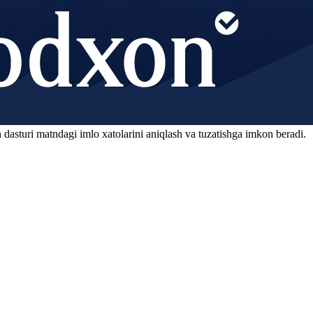
 dasturi matndagi imlo xatolarini aniqlash va tuzatishga imkon beradi.