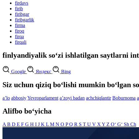
firdavs
firib
firibgar
firibgarlik
firma
firoq
firqa
firqali
finlyandiyalik so‘zi ishlatilgan saytlarni i
Google
Яндекс
Bing
Siz uchun qiziq bo‘lishi mumkin bo‘lgan so
aʼlo
abbosiy
Yevroparlament
aʼzoyi badan
achchiqlantir
Boburnoma
a
Alifbo bo‘yicha
A
B
D
E
F
G
H
I
J
K
L
M
N
O
P
Q
R
S
T
U
V
X
Y
Z
O‘
G‘
Sh
Ch