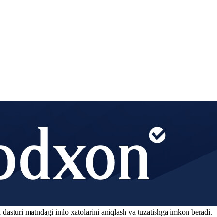
 dasturi matndagi imlo xatolarini aniqlash va tuzatishga imkon beradi.