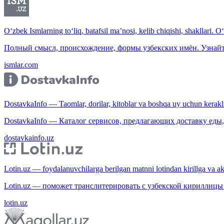
O‘zbek Ismlarning to‘liq, batafsil ma’nosi, kelib chiqishi, shakllari. O
Полный смысл, происхождение, формы узбекских имён. Узнайт
ismlar.com
DostavkaInfo — Taomlar, dorilar, kitoblar va boshqa uy uchun kerakli b
DostavkaInfo — Каталог сервисов, предлагающих доставку еды, 
dostavkainfo.uz
Lotin.uz — foydalanuvchilarga berilgan matnni lotindan kirillga va aksi
Lotin.uz — поможет транслитерировать с узбекской кириллицы 
lotin.uz