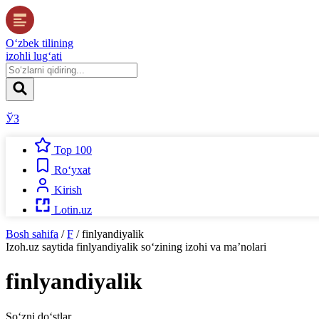
O‘zbek tilining
izohli lug‘ati
ЎЗ
Top 100
Ro‘yxat
Kirish
Lotin.uz
Bosh sahifa
/
F
/
finlyandiyalik
Izoh.uz
saytida
finlyandiyalik
so‘zining izohi va ma’nolari
finlyandiyalik
So‘zni do‘stlar