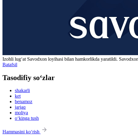
Izohli lugʻat
Savodxon
loyihasi bilan hamkorlikda yaratildi. Savodxon
Batafsil
Tasodifiy so‘zlar
shakarli
ket
benamoz
jarjaq
moliya
o‘kinga tush
Hammasini ko‘rish