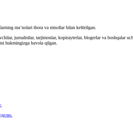
arning ma’nolari ibora va misollar bilan keltirilgan.
hilar, jurnalistlar, tarjimonlar, kopirayterlar, blogerlar va boshqalar u
ini hukmingizga havola qilgan.
.
еделю.