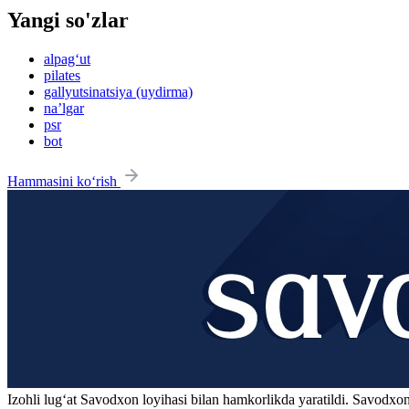
Yangi so'zlar
alpag‘ut
pilates
gallyutsinatsiya (uydirma)
na’lgar
psr
bot
Hammasini ko‘rish
Izohli lugʻat
Savodxon
loyihasi bilan hamkorlikda yaratildi. Savodxon