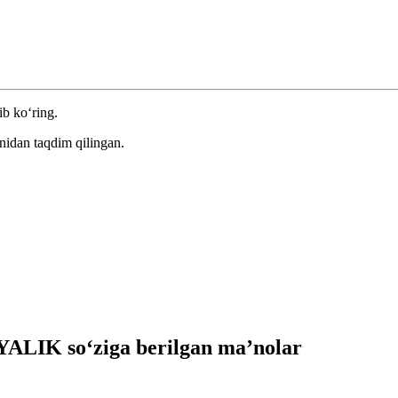
ib ko‘ring.
nidan taqdim qilingan.
ALIK so‘ziga berilgan ma’nolar