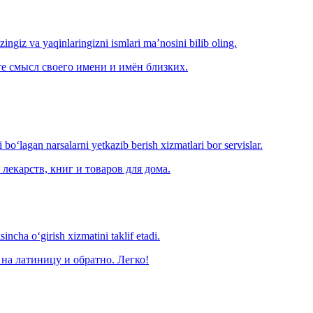
‘zingiz va yaqinlaringizni ismlari ma’nosini bilib oling.
е смысл своего имени и имён близких.
o‘lagan narsalarni yetkazib berish xizmatlari bor servislar.
лекарств, книг и товаров для дома.
ncha o‘girish xizmatini taklif etadi.
на латиницу и обратно. Легко!