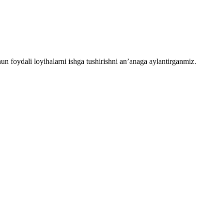
chun foydali loyihalarni ishga tushirishni an’anaga aylantirganmiz.