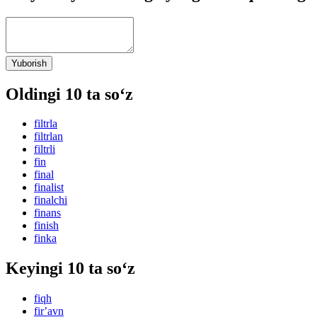
Yuborish
Oldingi 10 ta so‘z
filtrla
filtrlan
filtrli
fin
final
finalist
finalchi
finans
finish
finka
Keyingi 10 ta so‘z
fiqh
firʼavn