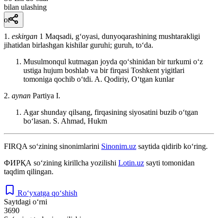
bilan ulashing
ot
1.
eskirgan
1 Maqsadi, gʻoyasi, dunyoqarashining mushtarakligi
jihatidan birlashgan kishilar guruhi; guruh, toʻda.
Musulmonqul kutmagan joyda qoʻshinidan bir turkumi oʻz
ustiga hujum boshlab va bir firqasi Toshkent yigitlari
tomoniga qochib oʻtdi.
A. Qodiriy, Oʻtgan kunlar
2.
aynan
Partiya I.
Agar shunday qilsang, firqasining siyosatini buzib oʻtgan
boʻlasan.
S. Ahmad, Hukm
FIRQA
so‘zining sinonimlarini
Sinonim.uz
saytida qidirib ko‘ring.
ФИРҚА
so‘zining kirillcha yozilishi
Lotin.uz
sayti tomonidan
taqdim qilingan.
Ro‘yxatga qo‘shish
Saytdagi o‘rni
3690