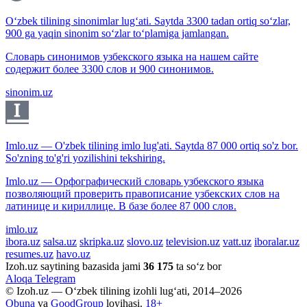
O‘zbek tilining sinonimlar lug‘ati. Saytda 3300 tadan ortiq so‘zlar,
900 ga yaqin sinonim so‘zlar to‘plamiga jamlangan.
Словарь синонимов узбекского языка на нашем сайте
содержит более 3300 слов и 900 синонимов.
sinonim.uz
Imlo.uz — O'zbek tilining imlo lug'ati. Saytda 87 000 ortiq so'z bor.
So'zning to'g'ri yozilishini tekshiring.
Imlo.uz — Орфографический словарь узбекского языка
позволяющий проверить правописание узбекских слов на
латинице и кириллице. В базе более 87 000 слов.
imlo.uz
ibora.uz
salsa.uz
skripka.uz
slovo.uz
television.uz
vatt.uz
iboralar.uz
resumes.uz
havo.uz
Izoh.uz saytining bazasida jami
36 175
ta so‘z bor
Aloqa
Telegram
© Izoh.uz — O‘zbek tilining izohli lug‘ati, 2014–2026
Obuna
va
GoodGroup
loyihasi.
18+