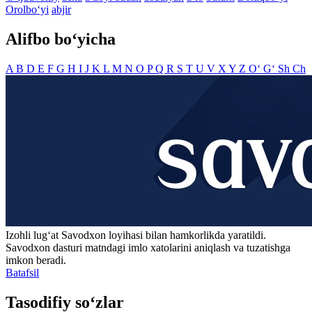
Orolbo‘yi
abjir
Alifbo bo‘yicha
A
B
D
E
F
G
H
I
J
K
L
M
N
O
P
Q
R
S
T
U
V
X
Y
Z
O‘
G‘
Sh
Ch
Izohli lugʻat
Savodxon
loyihasi bilan hamkorlikda yaratildi.
Savodxon dasturi matndagi imlo xatolarini aniqlash va tuzatishga
imkon beradi.
Batafsil
Tasodifiy so‘zlar