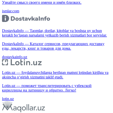
Узнайте смысл своего имени и имён близких.
ismlar.com
DostavkaInfo — Taomlar, dorilar, kitoblar va boshqa uy uchun
kerakli bo‘lagan narsalarni yetkazib berish xizmatlari bor servislar.
DostavkaInfo — Каталог сервисов, предлагающих доставку
еды, лекарств, книг и товаров для дома.
dostavkainfo.uz
Lotin.uz — foydalanuvchilarga berilgan matnni lotindan kirillga va
aksincha o‘girish xizmatini taklif etadi.
Lotin.uz — поможет транслитерировать с узбекской
кириллицы на латиницу и обратно. Легко!
lotin.uz