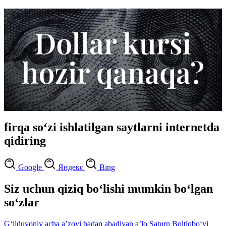
firqa so‘zi ishlatilgan saytlarni internetda
qidiring
Google
Яндекс
Bing
Siz uchun qiziq bo‘lishi mumkin bo‘lgan
so‘zlar
G‘ijduvoniy
acha
aʼzoyi badan
abadiyan
aʼlo
Saturn
Boltiqbo‘yi