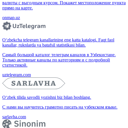
валюты с выгодным курсом. Покажет местоположение пункта
прямо на карте.
onmap.uz
O‘zbekcha telegram kanallarining eng katta katalogi. Faqt faol
kanallar, ruknlarda va batafsil statistikasi bilan.
Самый большой каталог телеграм каналов в Узбекистане.
Только активные каналы по категориям и с подробной
статистикой.
uztelegram.com
O‘zbek tilida savodli yozishni biz bilan boshlang.
С нами вы научитесь грамотно писать на узбекском языке.
sarlavha.com