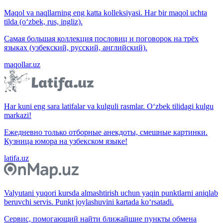
Maqol va naqllarning eng katta kolleksiyasi. Har bir maqol uchta
tilda (o‘zbek, rus, ingliz).
Самая большая коллекция пословиц и поговорок на трёх
языках (узбекский, русский, английский).
maqollar.uz
Har kuni eng sara latifalar va kulguli rasmlar. O‘zbek tilidagi kulgu
markazi!
Ежедневно только отборные анекдоты, смешные картинки.
Кузница юмора на узбекском языке!
latifa.uz
Valyutani yuqori kursda almashtirish uchun yaqin punktlarni aniqlab
beruvchi servis. Punkt joylashuvini kartada ko‘rsatadi.
Сервис, помогающий найти ближайшие пункты обмена