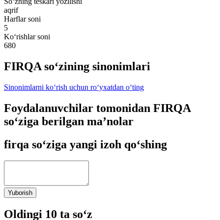
So‘zning teskari yozilishi
aqrif
Harflar soni
5
Ko‘rishlar soni
680
FIRQA so‘zining sinonimlari
Sinonimlarni ko‘rish uchun ro‘yxatdan o‘ting
Foydalanuvchilar tomonidan FIRQA
so‘ziga berilgan ma’nolar
firqa so‘ziga yangi izoh qo‘shing
Yuborish
Oldingi 10 ta so‘z