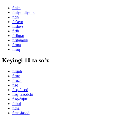
finka
finlyandiyalik
fiqh
firʼavn
firdavs
firib
firibgar
firibgarlik
firma
firoq
Keyingi 10 ta so‘z
firqali
firuz
firuza
fisq
fisq-fasod
fisq-fasodchi
fisq-fujur
fitbol
fitna
fitna-fasod