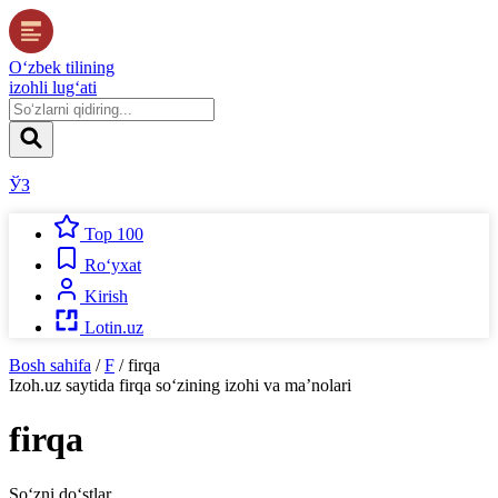
O‘zbek tilining
izohli lug‘ati
ЎЗ
Top 100
Ro‘yxat
Kirish
Lotin.uz
Bosh sahifa
/
F
/
firqa
Izoh.uz
saytida
firqa
so‘zining izohi va ma’nolari
firqa
So‘zni do‘stlar