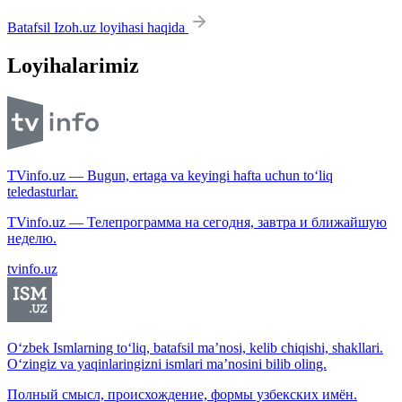
Batafsil Izoh.uz loyihasi haqida
Loyihalarimiz
TVinfo.uz — Bugun, ertaga va keyingi hafta uchun to‘liq
teledasturlar.
TVinfo.uz — Телепрограмма на сегодня, завтра и ближайшую
неделю.
tvinfo.uz
O‘zbek Ismlarning to‘liq, batafsil ma’nosi, kelib chiqishi, shakllari.
O‘zingiz va yaqinlaringizni ismlari ma’nosini bilib oling.
Полный смысл, происхождение, формы узбекских имён.