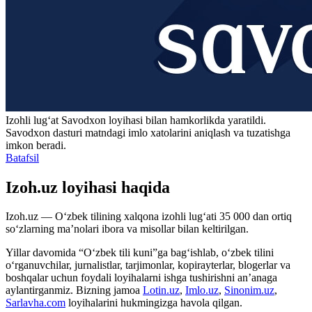
Izohli lugʻat
Savodxon
loyihasi bilan hamkorlikda yaratildi.
Savodxon dasturi matndagi imlo xatolarini aniqlash va tuzatishga
imkon beradi.
Batafsil
Izoh.uz loyihasi haqida
Izoh.uz — O‘zbek tilining xalqona izohli lug‘ati 35 000 dan ortiq
so‘zlarning ma’nolari ibora va misollar bilan keltirilgan.
Yillar davomida “O‘zbek tili kuni”ga bag‘ishlab, o‘zbek tilini
o‘rganuvchilar, jurnalistlar, tarjimonlar, kopirayterlar, blogerlar va
boshqalar uchun foydali loyihalarni ishga tushirishni an’anaga
aylantirganmiz. Bizning jamoa
Lotin.uz
,
Imlo.uz
,
Sinonim.uz
,
Sarlavha.com
loyihalarini hukmingizga havola qilgan.