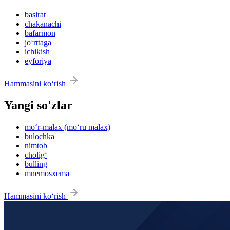
basirat
chakanachi
bafarmon
jo‘rttaga
ichikish
eyforiya
Hammasini ko‘rish
Yangi so'zlar
mo‘r-malax (mo‘ru malax)
bulochka
nimtob
cholig‘
bulling
mnemosxema
Hammasini ko‘rish