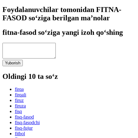
Foydalanuvchilar tomonidan FITNA-
FASOD so‘ziga berilgan ma’nolar
fitna-fasod so‘ziga yangi izoh qo‘shing
Yuborish
Oldingi 10 ta so‘z
firqa
firqali
firuz
firuza
fisq
fisq-fasod
fisq-fasodchi
fisq-fujur
fitbol