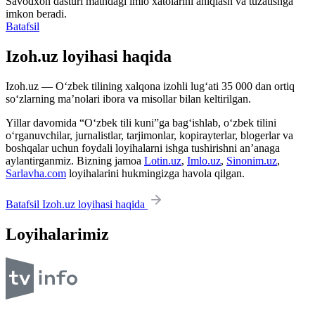
Savodxon dasturi matndagi imlo xatolarini aniqlash va tuzatishga
imkon beradi.
Batafsil
Izoh.uz loyihasi haqida
Izoh.uz — O‘zbek tilining xalqona izohli lug‘ati 35 000 dan ortiq
so‘zlarning ma’nolari ibora va misollar bilan keltirilgan.
Yillar davomida “O‘zbek tili kuni”ga bag‘ishlab, o‘zbek tilini
o‘rganuvchilar, jurnalistlar, tarjimonlar, kopirayterlar, blogerlar va
boshqalar uchun foydali loyihalarni ishga tushirishni an’anaga
aylantirganmiz. Bizning jamoa
Lotin.uz
,
Imlo.uz
,
Sinonim.uz
,
Sarlavha.com
loyihalarini hukmingizga havola qilgan.
Batafsil Izoh.uz loyihasi haqida
Loyihalarimiz