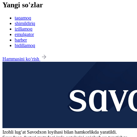
Yangi so'zlar
taqamoq
shimildiriq
izillamoq
emulgator
barber
bidillamoq
Hammasini ko‘rish
Izohli lugʻat
Savodxon
loyihasi bilan hamkorlikda yaratildi.