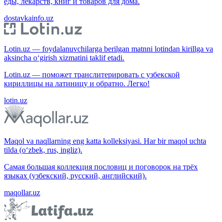
еды, лекарств, книг и товаров для дома.
dostavkainfo.uz
Lotin.uz — foydalanuvchilarga berilgan matnni lotindan kirillga va
aksincha o‘girish xizmatini taklif etadi.
Lotin.uz — поможет транслитерировать с узбекской
кириллицы на латиницу и обратно. Легко!
lotin.uz
Maqol va naqllarning eng katta kolleksiyasi. Har bir maqol uchta
tilda (o‘zbek, rus, ingliz).
Самая большая коллекция пословиц и поговорок на трёх
языках (узбекский, русский, английский).
maqollar.uz