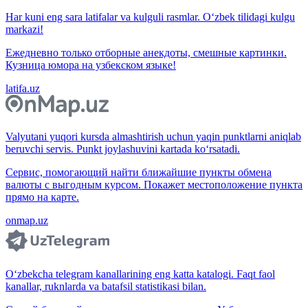
Har kuni eng sara latifalar va kulguli rasmlar. O‘zbek tilidagi kulgu
markazi!
Ежедневно только отборные анекдоты, смешные картинки.
Кузница юмора на узбекском языке!
latifa.uz
Valyutani yuqori kursda almashtirish uchun yaqin punktlarni aniqlab
beruvchi servis. Punkt joylashuvini kartada ko‘rsatadi.
Сервис, помогающий найти ближайшие пункты обмена
валюты с выгодным курсом. Покажет местоположение пункта
прямо на карте.
onmap.uz
O‘zbekcha telegram kanallarining eng katta katalogi. Faqt faol
kanallar, ruknlarda va batafsil statistikasi bilan.