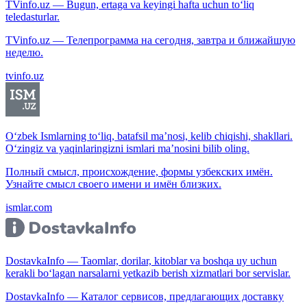
TVinfo.uz — Bugun, ertaga va keyingi hafta uchun to‘liq
teledasturlar.
TVinfo.uz — Телепрограмма на сегодня, завтра и ближайшую
неделю.
tvinfo.uz
O‘zbek Ismlarning to‘liq, batafsil ma’nosi, kelib chiqishi, shakllari.
O‘zingiz va yaqinlaringizni ismlari ma’nosini bilib oling.
Полный смысл, происхождение, формы узбекских имён.
Узнайте смысл своего имени и имён близких.
ismlar.com
DostavkaInfo — Taomlar, dorilar, kitoblar va boshqa uy uchun
kerakli bo‘lagan narsalarni yetkazib berish xizmatlari bor servislar.
DostavkaInfo — Каталог сервисов, предлагающих доставку