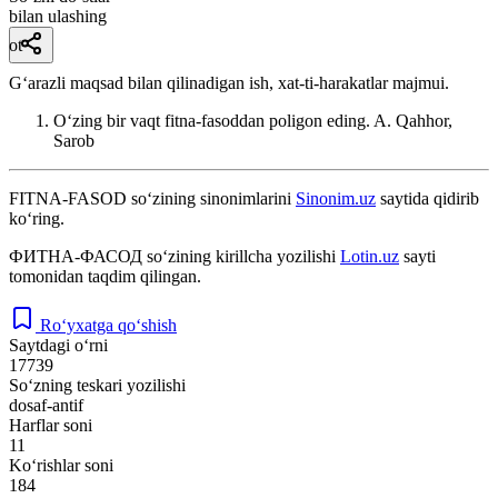
bilan ulashing
ot
Gʻarazli maqsad bilan qilinadigan ish, xat-ti-harakatlar majmui.
Oʻzing bir vaqt fitna-fasoddan poligon eding.
A. Qahhor,
Sarob
FITNA-FASOD
so‘zining sinonimlarini
Sinonim.uz
saytida qidirib
ko‘ring.
ФИТНА-ФАСОД
so‘zining kirillcha yozilishi
Lotin.uz
sayti
tomonidan taqdim qilingan.
Ro‘yxatga qo‘shish
Saytdagi o‘rni
17739
So‘zning teskari yozilishi
dosaf-antif
Harflar soni
11
Ko‘rishlar soni
184