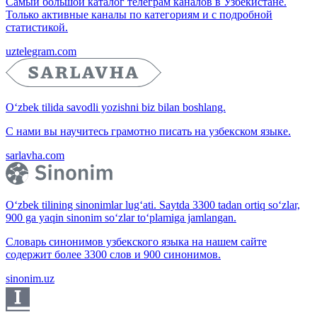
Самый большой каталог телеграм каналов в Узбекистане.
Только активные каналы по категориям и с подробной
статистикой.
uztelegram.com
O‘zbek tilida savodli yozishni biz bilan boshlang.
С нами вы научитесь грамотно писать на узбекском языке.
sarlavha.com
O‘zbek tilining sinonimlar lug‘ati. Saytda 3300 tadan ortiq so‘zlar,
900 ga yaqin sinonim so‘zlar to‘plamiga jamlangan.
Словарь синонимов узбекского языка на нашем сайте
содержит более 3300 слов и 900 синонимов.
sinonim.uz