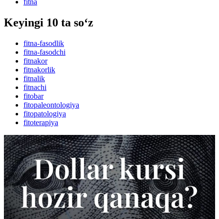
fitna
Keyingi 10 ta so‘z
fitna-fasodlik
fitna-fasodchi
fitnakor
fitnakorlik
fitnalik
fitnachi
fitobar
fitopaleontologiya
fitopatologiya
fitoterapiya