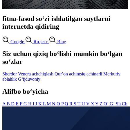
fitna-fasod so‘zi ishlatilgan saytlarni
internetda qidiring
Google
Яндекс
Bing
Siz uchun qiziq bo‘lishi mumkin bo‘lgan
so‘zlar
Sherdor
Venera
achchiqlash
Qurʼon
achimsiq
achinarli
Merkuriy
ablahlik
G‘ijduvoniy
Alifbo bo‘yicha
A
B
D
E
F
G
H
I
J
K
L
M
N
O
P
Q
R
S
T
U
V
X
Y
Z
O‘
G‘
Sh
Ch