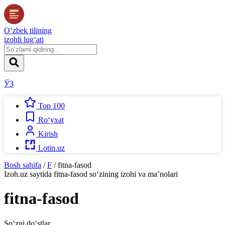
O‘zbek tilining
izohli lug‘ati
ЎЗ
Top 100
Ro‘yxat
Kirish
Lotin.uz
Bosh sahifa
/
F
/
fitna-fasod
Izoh.uz
saytida
fitna-fasod
so‘zining izohi va ma’nolari
fitna-fasod
So‘zni do‘stlar