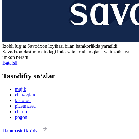
Izohli lugʻat
Savodxon
loyihasi bilan hamkorlikda yaratildi.
Savodxon dasturi matndagi imlo xatolarini aniqlash va tuzatishga
imkon beradi.
Batafsil
Tasodifiy so‘zlar
mujik
chavoqlan
kislorod
plastmassa
charm
pogon
Hammasini ko‘rish