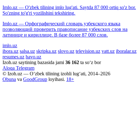
Imlo.uz — O'zbek tilining imlo lug'ati. Saytda 87 000 ortiq so'z bor.
So'zning to'g'ri yozilishini tekshiring.
Imlo.uz — Орфографический словарь узбекского языка
позволяющий проверить правописание узбекских слов на
латинице и кириллице. В базе более 87 000 слов.
imlo.uz
ibora.uz
salsa.uz
skripka.uz
slovo.uz
television.uz
vatt.uz
iboralar.uz
resumes.uz
havo.uz
Izoh.uz saytining bazasida jami
36 162
ta so‘z bor
Aloqa
Telegram
© Izoh.uz — O‘zbek tilining izohli lug‘ati, 2014–2026
Obuna
va
GoodGroup
loyihasi.
18+