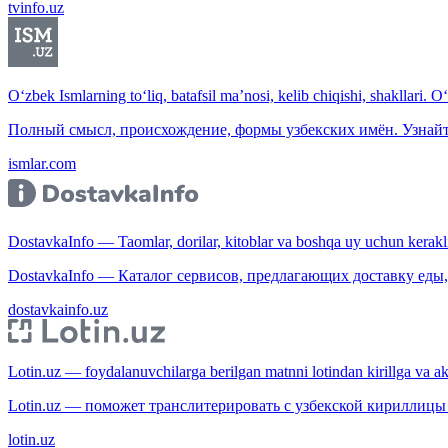
tvinfo.uz
O‘zbek Ismlarning to‘liq, batafsil ma’nosi, kelib chiqishi, shakllari. O
Полный смысл, происхождение, формы узбекских имён. Узнайт
ismlar.com
DostavkaInfo — Taomlar, dorilar, kitoblar va boshqa uy uchun kerakli b
DostavkaInfo — Каталог сервисов, предлагающих доставку еды, 
dostavkainfo.uz
Lotin.uz — foydalanuvchilarga berilgan matnni lotindan kirillga va aksi
Lotin.uz — поможет транслитерировать с узбекской кириллицы 
lotin.uz