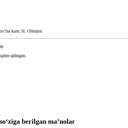
 boʻlsa kam.
H. Olimjon
ng.
aqdim qilingan.
‘ziga berilgan ma’nolar