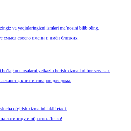
‘zingiz va yaqinlaringizni ismlari ma’nosini bilib oling.
е смысл своего имени и имён близких.
o‘lagan narsalarni yetkazib berish xizmatlari bor servislar.
лекарств, книг и товаров для дома.
ncha o‘girish xizmatini taklif etadi.
на латиницу и обратно. Легко!