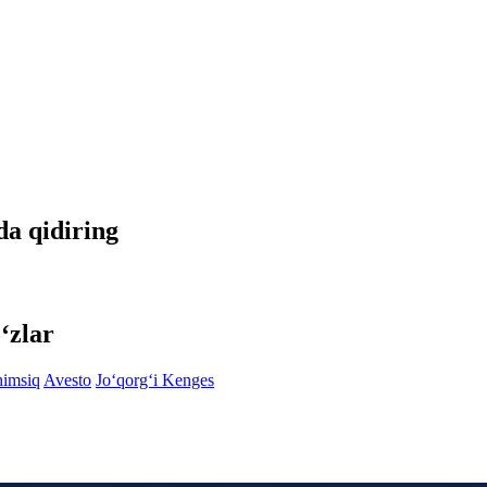
tda qidiring
‘zlar
himsiq
Avesto
Jo‘qorg‘i Kenges