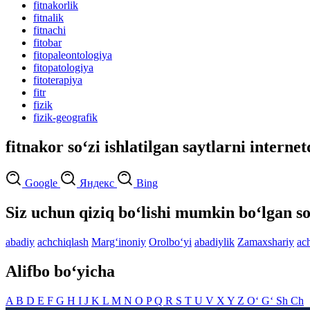
fitnakorlik
fitnalik
fitnachi
fitobar
fitopaleontologiya
fitopatologiya
fitoterapiya
fitr
fizik
fizik-geografik
fitnakor so‘zi ishlatilgan saytlarni interne
Google
Яндекс
Bing
Siz uchun qiziq bo‘lishi mumkin bo‘lgan so
abadiy
achchiqlash
Marg‘inoniy
Orolbo‘yi
abadiylik
Zamaxshariy
ac
Alifbo bo‘yicha
A
B
D
E
F
G
H
I
J
K
L
M
N
O
P
Q
R
S
T
U
V
X
Y
Z
O‘
G‘
Sh
Ch