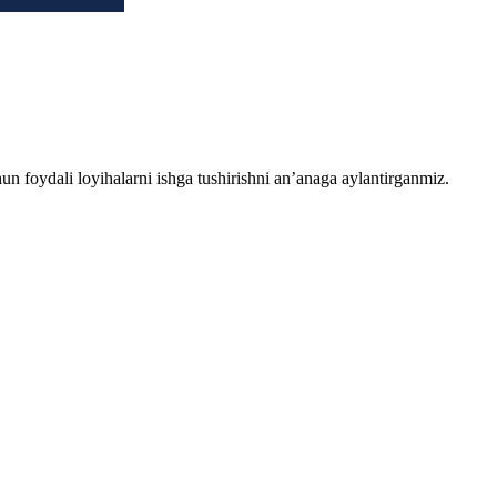
chun foydali loyihalarni ishga tushirishni an’anaga aylantirganmiz.