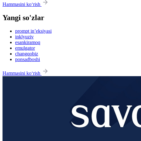
Hammasini ko‘rish
Yangi so'zlar
prompt in’eksiyasi
inklyuziv
esankiramoq
emulgator
changqobiz
ponsadboshi
Hammasini ko‘rish