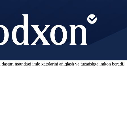
 dasturi matndagi imlo xatolarini aniqlash va tuzatishga imkon beradi.