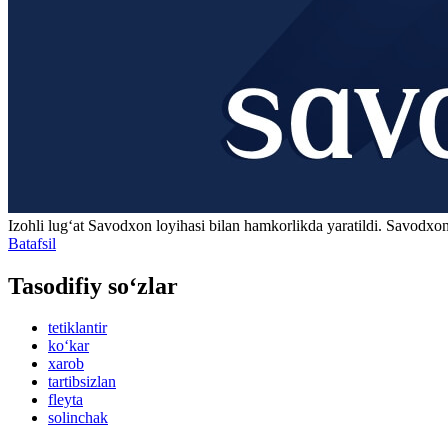
Izohli lugʻat
Savodxon
loyihasi bilan hamkorlikda yaratildi. Savodxon
Batafsil
Tasodifiy so‘zlar
tetiklantir
ko‘kar
xarob
tartibsizlan
fleyta
solinchak