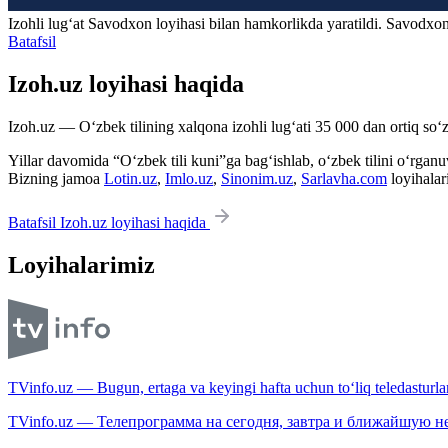
Izohli lugʻat
Savodxon
loyihasi bilan hamkorlikda yaratildi. Savodxon
Batafsil
Izoh.uz loyihasi haqida
Izoh.uz — O‘zbek tilining xalqona izohli lug‘ati 35 000 dan ortiq so‘zl
Yillar davomida “O‘zbek tili kuni”ga bag‘ishlab, o‘zbek tilini o‘rganuvc
Bizning jamoa
Lotin.uz
,
Imlo.uz
,
Sinonim.uz
,
Sarlavha.com
loyihalar
Batafsil Izoh.uz loyihasi haqida
Loyihalarimiz
TVinfo.uz — Bugun, ertaga va keyingi hafta uchun to‘liq teledasturlar
TVinfo.uz — Телепрограмма на сегодня, завтра и ближайшую н