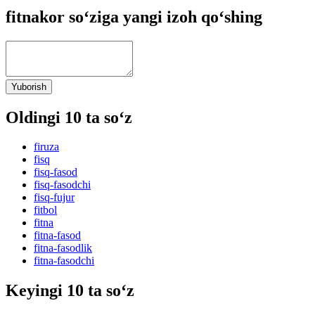
fitnakor so‘ziga yangi izoh qo‘shing
Yuborish
Oldingi 10 ta so‘z
firuza
fisq
fisq-fasod
fisq-fasodchi
fisq-fujur
fitbol
fitna
fitna-fasod
fitna-fasodlik
fitna-fasodchi
Keyingi 10 ta so‘z