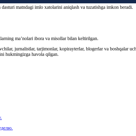
 dasturi matndagi imlo xatolarini aniqlash va tuzatishga imkon beradi.
arning ma’nolari ibora va misollar bilan keltirilgan.
hilar, jurnalistlar, tarjimonlar, kopirayterlar, blogerlar va boshqalar u
ini hukmingizga havola qilgan.
.
еделю.