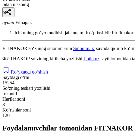
bilan ulashing
ot
aynan
Fitnagar.
Ichi uning goʻyo mudhish jahannam, Koʻp ixshidir bir fitnakor
FITNAKOR
so‘zining sinonimlarini
Sinonim.uz
saytida qidirib ko‘ri
ФИТНАКОР
so‘zining kirillcha yozilishi
Lotin.uz
sayti tomonidan t
Ro‘yxatga qo‘shish
Saytdagi o‘rni
15254
So‘zning teskari yozilishi
rokantif
Harflar soni
8
Ko‘rishlar soni
120
Foydalanuvchilar tomonidan FITNAKOR so