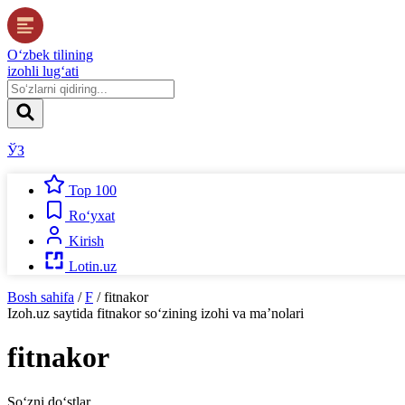
O‘zbek tilining
izohli lug‘ati
ЎЗ
Top 100
Ro‘yxat
Kirish
Lotin.uz
Bosh sahifa
/
F
/
fitnakor
Izoh.uz
saytida
fitnakor
so‘zining izohi va ma’nolari
fitnakor
So‘zni do‘stlar