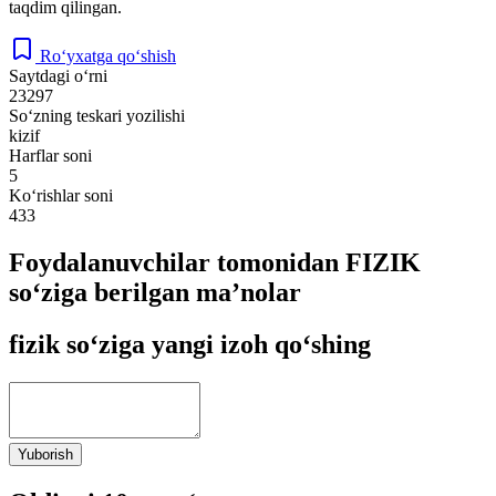
taqdim qilingan.
Ro‘yxatga qo‘shish
Saytdagi o‘rni
23297
So‘zning teskari yozilishi
kizif
Harflar soni
5
Ko‘rishlar soni
433
Foydalanuvchilar tomonidan FIZIK
so‘ziga berilgan ma’nolar
fizik so‘ziga yangi izoh qo‘shing
Yuborish