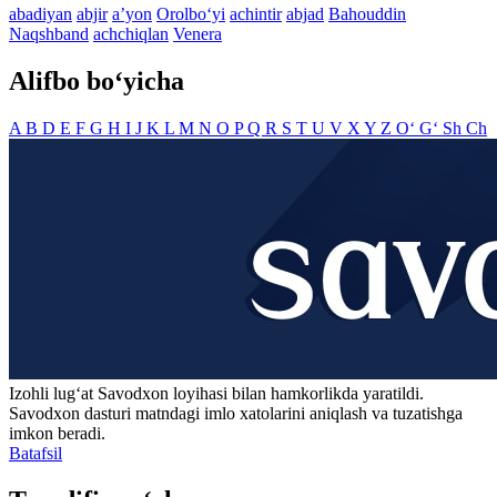
abadiyan
abjir
aʼyon
Orolbo‘yi
achintir
abjad
Bahouddin
Naqshband
achchiqlan
Venera
Alifbo bo‘yicha
A
B
D
E
F
G
H
I
J
K
L
M
N
O
P
Q
R
S
T
U
V
X
Y
Z
O‘
G‘
Sh
Ch
Izohli lugʻat
Savodxon
loyihasi bilan hamkorlikda yaratildi.
Savodxon dasturi matndagi imlo xatolarini aniqlash va tuzatishga
imkon beradi.
Batafsil