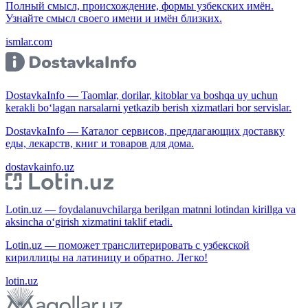
Полный смысл, происхождение, формы узбекских имён.
Узнайте смысл своего имени и имён близких.
ismlar.com
DostavkaInfo — Taomlar, dorilar, kitoblar va boshqa uy uchun
kerakli bo‘lagan narsalarni yetkazib berish xizmatlari bor servislar.
DostavkaInfo — Каталог сервисов, предлагающих доставку
еды, лекарств, книг и товаров для дома.
dostavkainfo.uz
Lotin.uz — foydalanuvchilarga berilgan matnni lotindan kirillga va
aksincha o‘girish xizmatini taklif etadi.
Lotin.uz — поможет транслитерировать с узбекской
кириллицы на латиницу и обратно. Легко!
lotin.uz