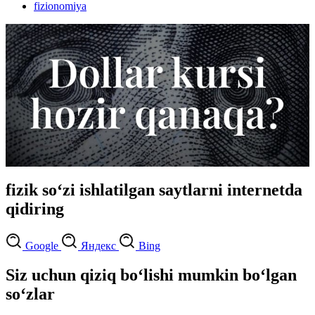
fizionomiya
fizik so‘zi ishlatilgan saytlarni internetda
qidiring
Google
Яндекс
Bing
Siz uchun qiziq bo‘lishi mumkin bo‘lgan
so‘zlar