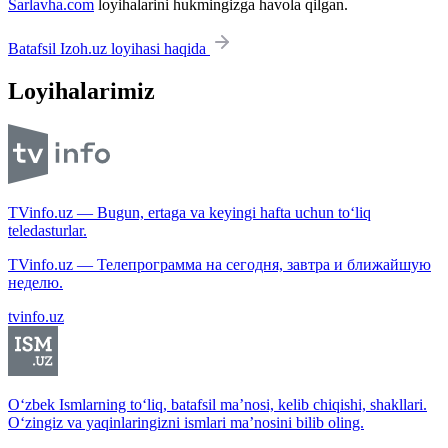
Sarlavha.com
loyihalarini hukmingizga havola qilgan.
Batafsil Izoh.uz loyihasi haqida
Loyihalarimiz
TVinfo.uz — Bugun, ertaga va keyingi hafta uchun to‘liq
teledasturlar.
TVinfo.uz — Телепрограмма на сегодня, завтра и ближайшую
неделю.
tvinfo.uz
O‘zbek Ismlarning to‘liq, batafsil ma’nosi, kelib chiqishi, shakllari.
O‘zingiz va yaqinlaringizni ismlari ma’nosini bilib oling.