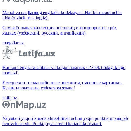
Maqol va naqllarning eng katta kolleksiyasi. Har bir maqol uchta
tilda (o‘zbek, rus, ingliz).
Самая большая коллекция пословиц и поговорок на трёх
языках (узбекский, русский, английский).
maqollar.uz
Har kuni eng sara latifalar va kulguli rasmlar. O‘zbek tilidagi kulgu
markazi!
Ежедневно только отборные анекдоты, смешные картинки.
Кузница юмора на узбекском языке!
latifa.uz
Valyutani yuqori kursda almashtirish uchun yaqin punktlarni aniqlab
beruvchi servis. Punkt joylashuvini kartada ko‘rsatadi.