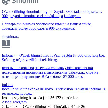
O‘zbek tilining sinonimlar lug‘ati. Saytda 3300 tadan ortiq so‘zlar,
900 ga yaqin sinonim so‘zlar to‘plamiga jamlangan.
Словарь синонимов узбекского языка на нашем сайте
содержит более 3300 слов и 900 синонимов.
sinonim.uz
Imlo.uz — O'zbek tilining imlo lug'ati. Saytda 87 000 ortiq so'z bor.
So'zning to'g'ri yozilishini tekshiring.
Imlo.uz — Орфографический словарь узбекского языка
позволяющий проверить правописание узбекских слов на
латинице и кириллице. В базе более 87 000 слов.
imlo.uz
ibora.uz
salsa.uz
skripka.uz
slovo.uz
television.uz
vatt.uz
iboralar.uz
resumes.uz
havo.uz
Izoh.uz saytining bazasida jami
36 172
ta so‘z bor
Aloqa
Telegram
© Izoh.uz — O‘zbek tilining izohli lug‘ati, 2014–2026