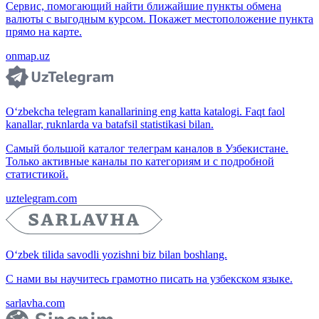
Сервис, помогающий найти ближайшие пункты обмена
валюты с выгодным курсом. Покажет местоположение пункта
прямо на карте.
onmap.uz
O‘zbekcha telegram kanallarining eng katta katalogi. Faqt faol
kanallar, ruknlarda va batafsil statistikasi bilan.
Самый большой каталог телеграм каналов в Узбекистане.
Только активные каналы по категориям и с подробной
статистикой.
uztelegram.com
O‘zbek tilida savodli yozishni biz bilan boshlang.
С нами вы научитесь грамотно писать на узбекском языке.
sarlavha.com