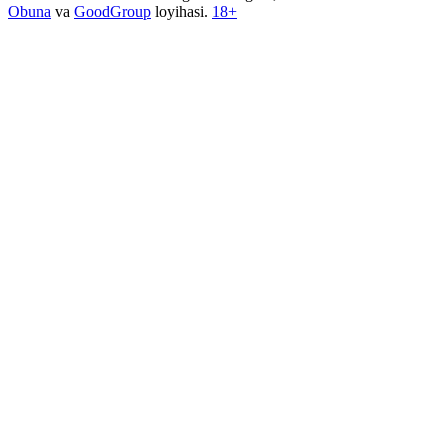
Obuna
va
GoodGroup
loyihasi.
18+