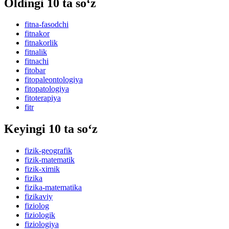
Oldingi 10 ta so‘z
fitna-fasodchi
fitnakor
fitnakorlik
fitnalik
fitnachi
fitobar
fitopaleontologiya
fitopatologiya
fitoterapiya
fitr
Keyingi 10 ta so‘z
fizik-geografik
fizik-matematik
fizik-ximik
fizika
fizika-matematika
fizikaviy
fiziolog
fiziologik
fiziologiya