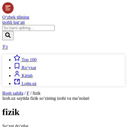
O‘zbek tilining
izohli lug‘ati
ЎЗ
Top 100
Ro‘yxat
Kirish
Lotin.uz
Bosh sahifa
/
F
/
fizik
Izoh.uz
saytida
fizik
so‘zining izohi va ma’nolari
fizik
So‘zni do‘stlar