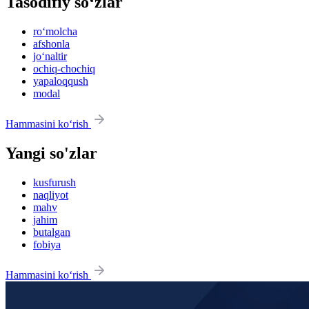
Tasodifiy so‘zlar
ro‘molcha
afshonla
jo‘naltir
ochiq-chochiq
yapaloqqush
modal
Hammasini ko‘rish
Yangi so'zlar
kusfurush
naqliyot
mahv
jahim
butalgan
fobiya
Hammasini ko‘rish