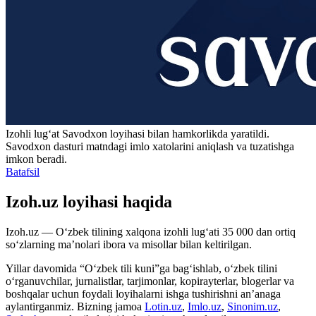
Izohli lugʻat
Savodxon
loyihasi bilan hamkorlikda yaratildi.
Savodxon dasturi matndagi imlo xatolarini aniqlash va tuzatishga
imkon beradi.
Batafsil
Izoh.uz loyihasi haqida
Izoh.uz — O‘zbek tilining xalqona izohli lug‘ati 35 000 dan ortiq
so‘zlarning ma’nolari ibora va misollar bilan keltirilgan.
Yillar davomida “O‘zbek tili kuni”ga bag‘ishlab, o‘zbek tilini
o‘rganuvchilar, jurnalistlar, tarjimonlar, kopirayterlar, blogerlar va
boshqalar uchun foydali loyihalarni ishga tushirishni an’anaga
aylantirganmiz. Bizning jamoa
Lotin.uz
,
Imlo.uz
,
Sinonim.uz
,