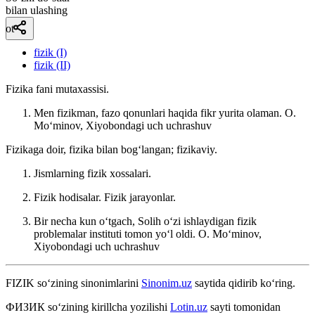
bilan ulashing
ot
fizik (I)
fizik (II)
Fizika fani mutaxassisi.
Men fizikman, fazo qonunlari haqida fikr yurita olaman.
O.
Moʻminov, Xiyobondagi uch uchrashuv
Fizikaga doir, fizika bilan bogʻlangan; fizikaviy.
Jismlarning fizik xossalari.
Fizik hodisalar. Fizik jarayonlar.
Bir necha kun oʻtgach, Solih oʻzi ishlaydigan fizik
problemalar instituti tomon yoʻl oldi.
O. Moʻminov,
Xiyobondagi uch uchrashuv
FIZIK
so‘zining sinonimlarini
Sinonim.uz
saytida qidirib ko‘ring.
ФИЗИК
so‘zining kirillcha yozilishi
Lotin.uz
sayti tomonidan