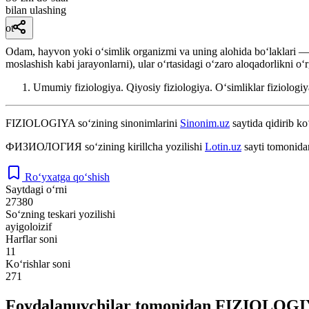
bilan ulashing
ot
Odam, hayvon yoki oʻsimlik organizmi va uning alohida boʻlaklari — mua
moslashish kabi jarayonlarni), ular oʻrtasidagi oʻzaro aloqadorlikni oʻ
Umumiy fiziologiya. Qiyosiy fiziologiya. Oʻsimliklar fiziologiy
FIZIOLOGIYA
so‘zining sinonimlarini
Sinonim.uz
saytida qidirib ko
ФИЗИОЛОГИЯ
so‘zining kirillcha yozilishi
Lotin.uz
sayti tomonida
Ro‘yxatga qo‘shish
Saytdagi o‘rni
27380
So‘zning teskari yozilishi
ayigoloizif
Harflar soni
11
Ko‘rishlar soni
271
Foydalanuvchilar tomonidan FIZIOLOGIYA