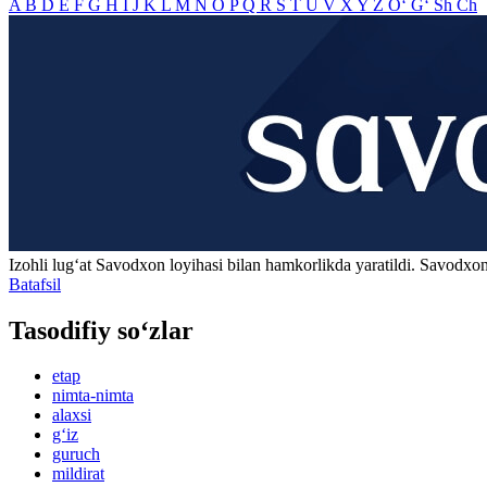
A
B
D
E
F
G
H
I
J
K
L
M
N
O
P
Q
R
S
T
U
V
X
Y
Z
O‘
G‘
Sh
Ch
Izohli lugʻat
Savodxon
loyihasi bilan hamkorlikda yaratildi. Savodxon
Batafsil
Tasodifiy so‘zlar
etap
nimta-nimta
alaxsi
g‘iz
guruch
mildirat