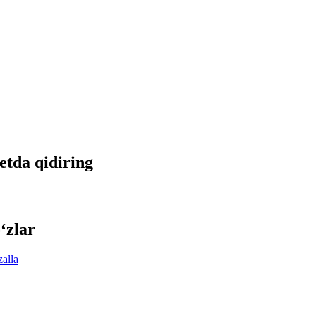
netda qidiring
‘zlar
zalla