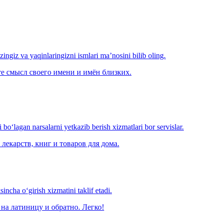
‘zingiz va yaqinlaringizni ismlari ma’nosini bilib oling.
е смысл своего имени и имён близких.
o‘lagan narsalarni yetkazib berish xizmatlari bor servislar.
лекарств, книг и товаров для дома.
ncha o‘girish xizmatini taklif etadi.
на латиницу и обратно. Легко!