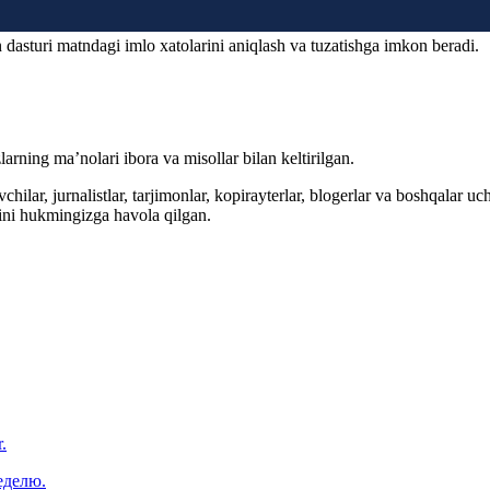
 dasturi matndagi imlo xatolarini aniqlash va tuzatishga imkon beradi.
arning ma’nolari ibora va misollar bilan keltirilgan.
hilar, jurnalistlar, tarjimonlar, kopirayterlar, blogerlar va boshqalar u
ini hukmingizga havola qilgan.
.
еделю.