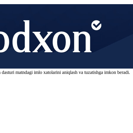
 dasturi matndagi imlo xatolarini aniqlash va tuzatishga imkon beradi.