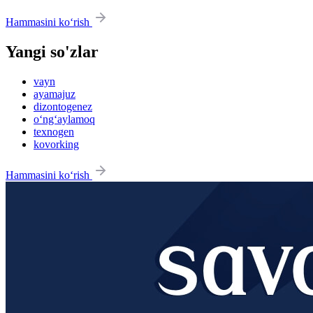
Hammasini ko‘rish
Yangi so'zlar
vayn
ayamajuz
dizontogenez
o‘ng‘aylamoq
texnogen
kovorking
Hammasini ko‘rish