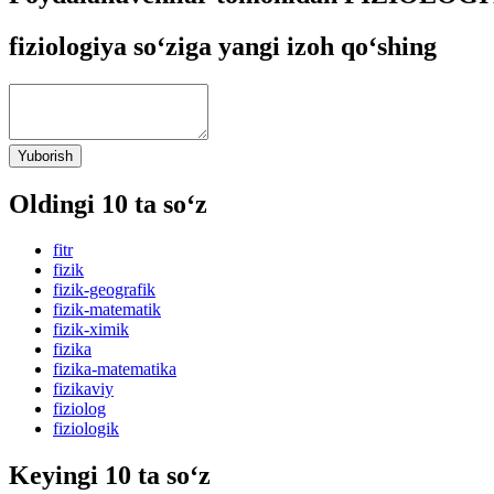
fiziologiya so‘ziga yangi izoh qo‘shing
Yuborish
Oldingi 10 ta so‘z
fitr
fizik
fizik-geografik
fizik-matematik
fizik-ximik
fizika
fizika-matematika
fizikaviy
fiziolog
fiziologik
Keyingi 10 ta so‘z