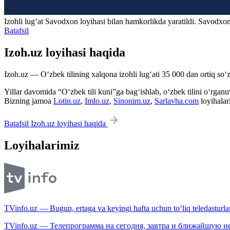
Izohli lugʻat
Savodxon
loyihasi bilan hamkorlikda yaratildi. Savodxon
Batafsil
Izoh.uz loyihasi haqida
Izoh.uz — O‘zbek tilining xalqona izohli lug‘ati 35 000 dan ortiq so‘zl
Yillar davomida “O‘zbek tili kuni”ga bag‘ishlab, o‘zbek tilini o‘rganuvc
Bizning jamoa
Lotin.uz
,
Imlo.uz
,
Sinonim.uz
,
Sarlavha.com
loyihalar
Batafsil Izoh.uz loyihasi haqida
Loyihalarimiz
TVinfo.uz — Bugun, ertaga va keyingi hafta uchun to‘liq teledasturlar
TVinfo.uz — Телепрограмма на сегодня, завтра и ближайшую н