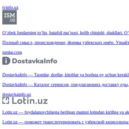
tvinfo.uz
O‘zbek Ismlarning to‘liq, batafsil ma’nosi, kelib chiqishi, shakllari. O
Полный смысл, происхождение, формы узбекских имён. Узнайт
ismlar.com
DostavkaInfo — Taomlar, dorilar, kitoblar va boshqa uy uchun kerakli b
DostavkaInfo — Каталог сервисов, предлагающих доставку еды, 
dostavkainfo.uz
Lotin.uz — foydalanuvchilarga berilgan matnni lotindan kirillga va aksi
Lotin.uz — поможет транслитерировать с узбекской кириллицы 