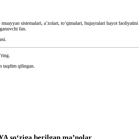
yyan sistemalari, aʼzolari, toʻqimalari, hujayralari hayot faoliyatini (
rganuvchi fan.
asi.
‘ring.
n taqdim qilingan.
 so‘ziga berilgan ma’nolar