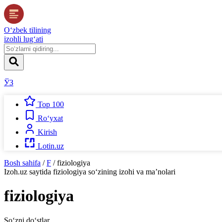
O‘zbek tilining
izohli lug‘ati
ЎЗ
Top 100
Ro‘yxat
Kirish
Lotin.uz
Bosh sahifa
/
F
/
fiziologiya
Izoh.uz
saytida
fiziologiya
so‘zining izohi va ma’nolari
fiziologiya
So‘zni do‘stlar