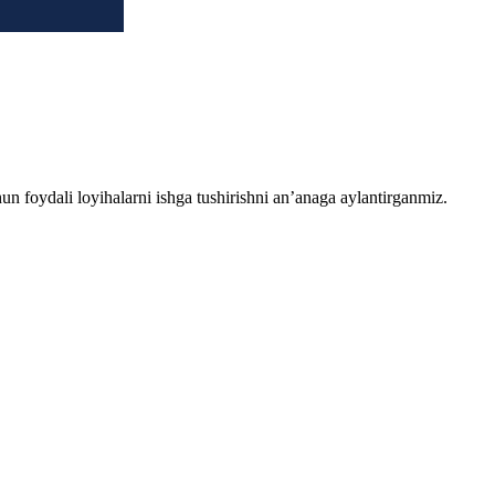
chun foydali loyihalarni ishga tushirishni an’anaga aylantirganmiz.