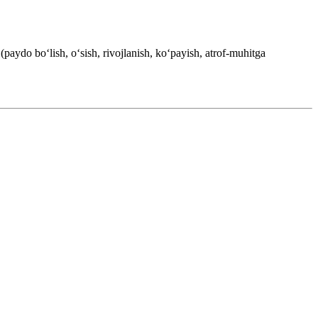
paydo boʻlish, oʻsish, rivojlanish, koʻpayish, atrof-muhitga