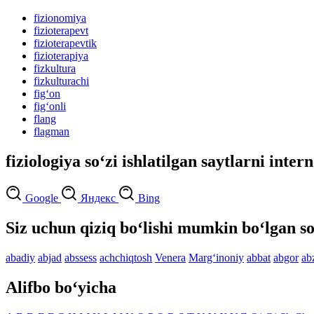
fizionomiya
fizioterapevt
fizioterapevtik
fizioterapiya
fizkultura
fizkulturachi
fig‘on
fig‘onli
flang
flagman
fiziologiya so‘zi ishlatilgan saytlarni inter
Google
Яндекс
Bing
Siz uchun qiziq bo‘lishi mumkin bo‘lgan so
abadiy
abjad
abssess
achchiqtosh
Venera
Marg‘inoniy
abbat
abgor
ab
Alifbo bo‘yicha