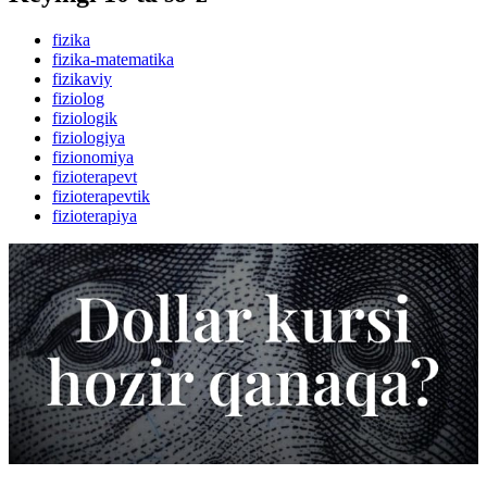
fizika
fizika-matematika
fizikaviy
fiziolog
fiziologik
fiziologiya
fizionomiya
fizioterapevt
fizioterapevtik
fizioterapiya