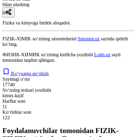
bilan ulashing
sifat
Fizika va kimyoga birdek aloqador.
FIZIK-XIMIK
so‘zining sinonimlarini
Sinonim.uz
saytida qidirib
ko‘ring.
ФИЗИК-ХИМИК
so‘zining kirillcha yozilishi
Lotin.uz
sayti
tomonidan taqdim qilingan.
Ro‘yxatga qo‘shish
Saytdagi o‘rni
17740
So‘zning teskari yozilishi
kimix-kizif
Harflar soni
11
Ko‘rishlar soni
122
Foydalanuvchilar tomonidan FIZIK-