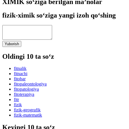
XIMIK so‘ziga berilgan ma’nolar
fizik-ximik so‘ziga yangi izoh qo‘shing
Yuborish
Oldingi 10 ta so‘z
fitnalik
fitnachi
fitobar
fitopaleontologiya
fitopatologiya
fitoterapiya
fitr
fizik
fizik-geografik
fizik-matematik
Keyingi 10 ta so‘z