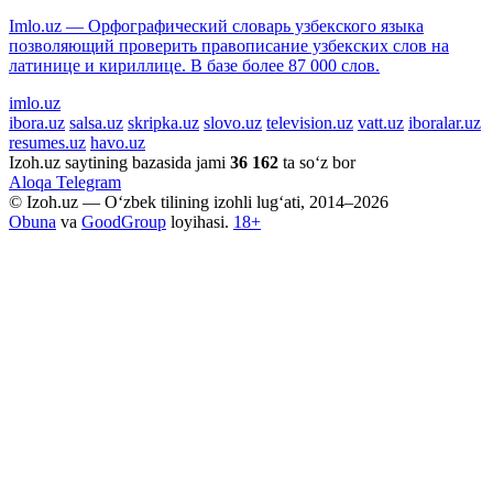
Imlo.uz — Орфографический словарь узбекского языка
позволяющий проверить правописание узбекских слов на
латинице и кириллице. В базе более 87 000 слов.
imlo.uz
ibora.uz
salsa.uz
skripka.uz
slovo.uz
television.uz
vatt.uz
iboralar.uz
resumes.uz
havo.uz
Izoh.uz saytining bazasida jami
36 162
ta so‘z bor
Aloqa
Telegram
© Izoh.uz — O‘zbek tilining izohli lug‘ati, 2014–2026
Obuna
va
GoodGroup
loyihasi.
18+