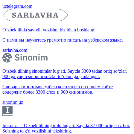
uztelegram.com
O‘zbek tilida savodli yozishni biz bilan boshlang.
С нами вы научитесь грамотно писать на узбекском языке.
sarlavha.com
O‘zbek tilining sinonimlar lug‘ati. Saytda 3300 tadan ortiq so‘zlar,
900 ga yaqin sinonim so‘zlar to‘plamiga jamlangan.
Словарь синонимов узбекского языка на нашем сайте
содержит более 3300 слов и 900 синонимов.
sinonim.uz
Imlo.uz — O'zbek tilining imlo lug'ati. Saytda 87 000 ortiq so'z bor.
So'zning to'g'ri yozilishini tekshiring.