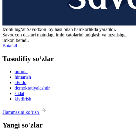
Izohli lugʻat
Savodxon
loyihasi bilan hamkorlikda yaratildi.
Savodxon dasturi matndagi imlo xatolarini aniqlash va tuzatishga
imkon beradi.
Batafsil
Tasodifiy so‘zlar
ququla
himarish
alvido
demokratiyalashtir
sizlat
kiydirish
Hammasini ko‘rish
Yangi so'zlar