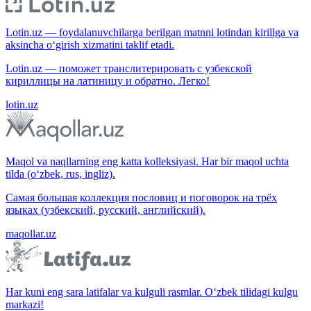
Lotin.uz — foydalanuvchilarga berilgan matnni lotindan kirillga va
aksincha o‘girish xizmatini taklif etadi.
Lotin.uz — поможет транслитерировать с узбекской
кириллицы на латиницу и обратно. Легко!
lotin.uz
Maqol va naqllarning eng katta kolleksiyasi. Har bir maqol uchta
tilda (o‘zbek, rus, ingliz).
Самая большая коллекция пословиц и поговорок на трёх
языках (узбекский, русский, английский).
maqollar.uz
Har kuni eng sara latifalar va kulguli rasmlar. O‘zbek tilidagi kulgu
markazi!