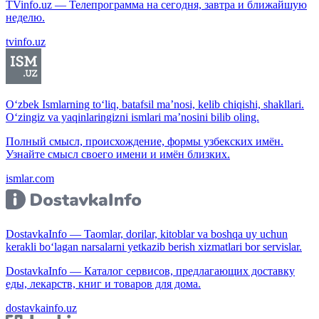
TVinfo.uz — Телепрограмма на сегодня, завтра и ближайшую
неделю.
tvinfo.uz
O‘zbek Ismlarning to‘liq, batafsil ma’nosi, kelib chiqishi, shakllari.
O‘zingiz va yaqinlaringizni ismlari ma’nosini bilib oling.
Полный смысл, происхождение, формы узбекских имён.
Узнайте смысл своего имени и имён близких.
ismlar.com
DostavkaInfo — Taomlar, dorilar, kitoblar va boshqa uy uchun
kerakli bo‘lagan narsalarni yetkazib berish xizmatlari bor servislar.
DostavkaInfo — Каталог сервисов, предлагающих доставку
еды, лекарств, книг и товаров для дома.
dostavkainfo.uz