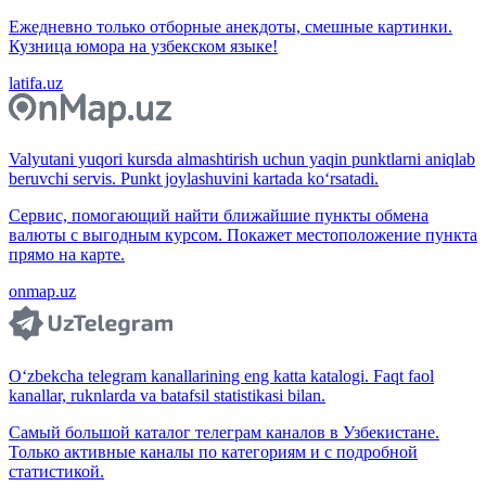
Ежедневно только отборные анекдоты, смешные картинки.
Кузница юмора на узбекском языке!
latifa.uz
Valyutani yuqori kursda almashtirish uchun yaqin punktlarni aniqlab
beruvchi servis. Punkt joylashuvini kartada ko‘rsatadi.
Сервис, помогающий найти ближайшие пункты обмена
валюты с выгодным курсом. Покажет местоположение пункта
прямо на карте.
onmap.uz
O‘zbekcha telegram kanallarining eng katta katalogi. Faqt faol
kanallar, ruknlarda va batafsil statistikasi bilan.
Самый большой каталог телеграм каналов в Узбекистане.
Только активные каналы по категориям и с подробной
статистикой.