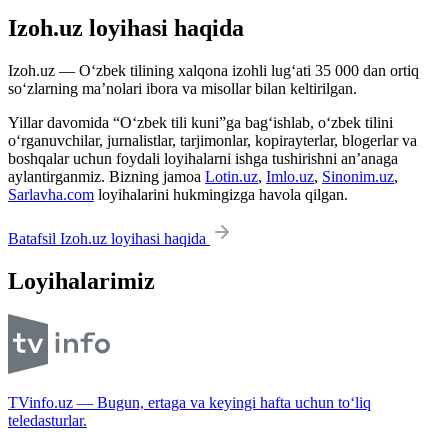
Izoh.uz loyihasi haqida
Izoh.uz — O‘zbek tilining xalqona izohli lug‘ati 35 000 dan ortiq
so‘zlarning ma’nolari ibora va misollar bilan keltirilgan.
Yillar davomida “O‘zbek tili kuni”ga bag‘ishlab, o‘zbek tilini
o‘rganuvchilar, jurnalistlar, tarjimonlar, kopirayterlar, blogerlar va
boshqalar uchun foydali loyihalarni ishga tushirishni an’anaga
aylantirganmiz. Bizning jamoa
Lotin.uz
,
Imlo.uz
,
Sinonim.uz
,
Sarlavha.com
loyihalarini hukmingizga havola qilgan.
Batafsil Izoh.uz loyihasi haqida
Loyihalarimiz
TVinfo.uz — Bugun, ertaga va keyingi hafta uchun to‘liq
teledasturlar.