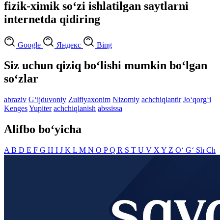
fizik-ximik so‘zi ishlatilgan saytlarni
internetda qidiring
Google
Яндекс
Bing
Siz uchun qiziq bo‘lishi mumkin bo‘lgan
so‘zlar
abraziv
G‘ijduvoniy
Zulfiyaxonim
Nizomiy
achchiqlantir
Jo‘qorg‘i
Kenges
Yupiter
achchiqlanish
abssissa
Alifbo bo‘yicha
A
B
D
E
F
G
H
I
J
K
L
M
N
O
P
Q
R
S
T
U
V
X
Y
Z
O‘
G‘
Sh
Ch