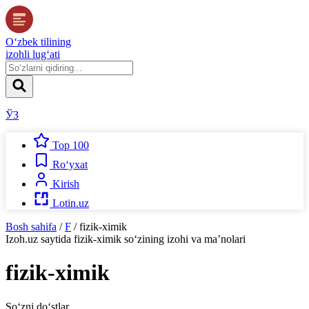
O‘zbek tilining
izohli lug‘ati
ЎЗ
Top 100
Ro‘yxat
Kirish
Lotin.uz
Bosh sahifa
/
F
/
fizik-ximik
Izoh.uz
saytida
fizik-ximik
so‘zining izohi va ma’nolari
fizik-ximik
So‘zni do‘stlar