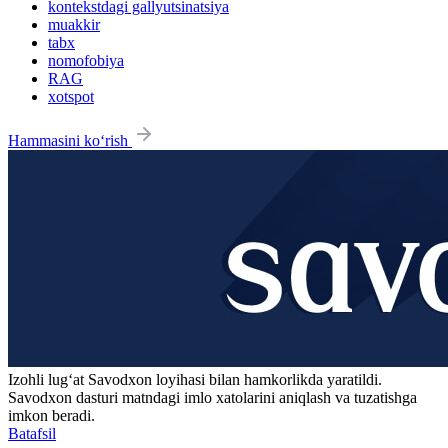
kontekstdagi gallyutsinatsiya
muakkir
tabx
nomofobiya
RAG
xotspot
Hammasini ko‘rish
Izohli lugʻat
Savodxon
loyihasi bilan hamkorlikda yaratildi.
Savodxon dasturi matndagi imlo xatolarini aniqlash va tuzatishga
imkon beradi.
Batafsil