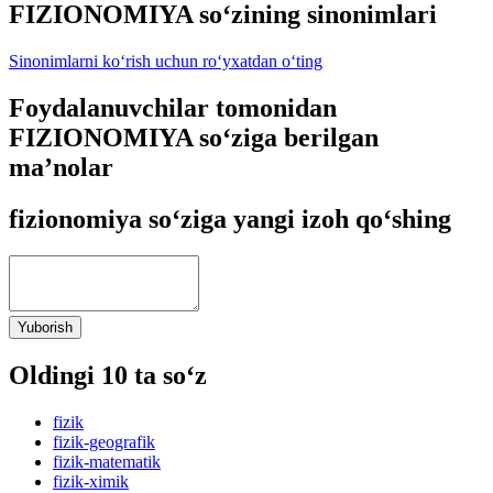
FIZIONOMIYA so‘zining sinonimlari
Sinonimlarni ko‘rish uchun ro‘yxatdan o‘ting
Foydalanuvchilar tomonidan
FIZIONOMIYA so‘ziga berilgan
ma’nolar
fizionomiya so‘ziga yangi izoh qo‘shing
Yuborish
Oldingi 10 ta so‘z
fizik
fizik-geografik
fizik-matematik
fizik-ximik