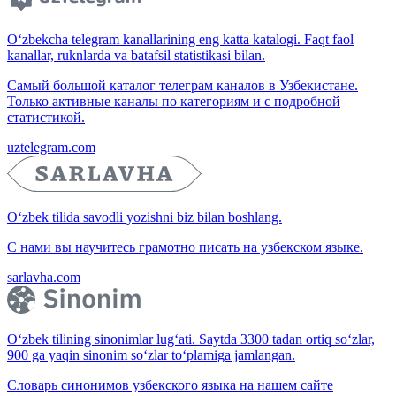
O‘zbekcha telegram kanallarining eng katta katalogi. Faqt faol
kanallar, ruknlarda va batafsil statistikasi bilan.
Самый большой каталог телеграм каналов в Узбекистане.
Только активные каналы по категориям и с подробной
статистикой.
uztelegram.com
O‘zbek tilida savodli yozishni biz bilan boshlang.
С нами вы научитесь грамотно писать на узбекском языке.
sarlavha.com
O‘zbek tilining sinonimlar lug‘ati. Saytda 3300 tadan ortiq so‘zlar,
900 ga yaqin sinonim so‘zlar to‘plamiga jamlangan.
Словарь синонимов узбекского языка на нашем сайте