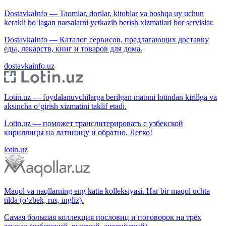
DostavkaInfo — Taomlar, dorilar, kitoblar va boshqa uy uchun
kerakli bo‘lagan narsalarni yetkazib berish xizmatlari bor servislar.
DostavkaInfo — Каталог сервисов, предлагающих доставку
еды, лекарств, книг и товаров для дома.
dostavkainfo.uz
Lotin.uz — foydalanuvchilarga berilgan matnni lotindan kirillga va
aksincha o‘girish xizmatini taklif etadi.
Lotin.uz — поможет транслитерировать с узбекской
кириллицы на латиницу и обратно. Легко!
lotin.uz
Maqol va naqllarning eng katta kolleksiyasi. Har bir maqol uchta
tilda (o‘zbek, rus, ingliz).
Самая большая коллекция пословиц и поговорок на трёх