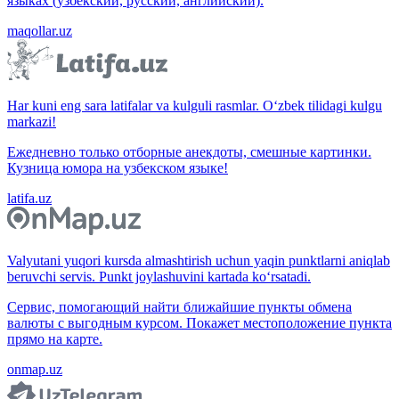
языках (узбекский, русский, английский).
maqollar.uz
Har kuni eng sara latifalar va kulguli rasmlar. O‘zbek tilidagi kulgu
markazi!
Ежедневно только отборные анекдоты, смешные картинки.
Кузница юмора на узбекском языке!
latifa.uz
Valyutani yuqori kursda almashtirish uchun yaqin punktlarni aniqlab
beruvchi servis. Punkt joylashuvini kartada ko‘rsatadi.
Сервис, помогающий найти ближайшие пункты обмена
валюты с выгодным курсом. Покажет местоположение пункта
прямо на карте.
onmap.uz