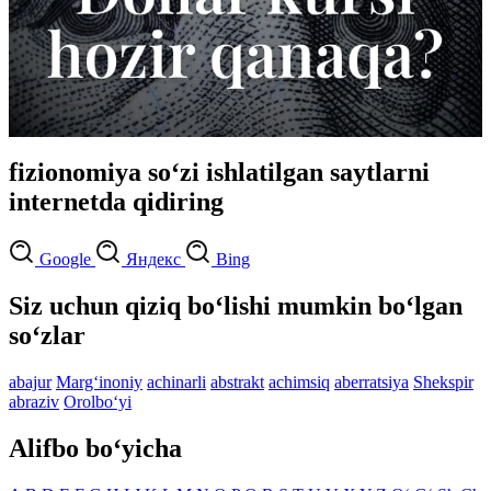
fizionomiya so‘zi ishlatilgan saytlarni
internetda qidiring
Google
Яндекс
Bing
Siz uchun qiziq bo‘lishi mumkin bo‘lgan
so‘zlar
abajur
Marg‘inoniy
achinarli
abstrakt
achimsiq
aberratsiya
Shekspir
abraziv
Orolbo‘yi
Alifbo bo‘yicha