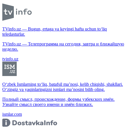
TVinfo.uz — Bugun, ertaga va keyingi hafta uchun to‘liq
teledasturlar.
TVinfo.uz — Телепрограмма на сегодня, завтра и ближайшую
неделю.
tvinfo.uz
O‘zbek Ismlarning to‘liq, batafsil ma’nosi, kelib chiqishi, shakllari.
O‘zingiz va yaqinlaringizni ismlari ma’nosini bilib oling.
Полный смысл, происхождение, формы узбекских имён.
Узнайте смысл своего имени и имён близких.
ismlar.com