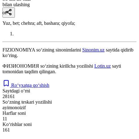
bilan ulashing
ot
Yuz, bet; chehra; aft, bashara; qiyofa;
FIZIONOMIYA
so‘zining sinonimlarini
Sinonim.uz
saytida qidirib
ko‘ring.
ФИЗИОНОМИЯ
so‘zining kirillcha yozilishi
Lotin.uz
sayti
tomonidan taqdim qilingan.
Ro‘yxatga qo‘shish
Saytdagi o‘rni
28161
So‘zning teskari yozilishi
ayimonoizif
Harflar soni
11
Ko‘rishlar soni
161