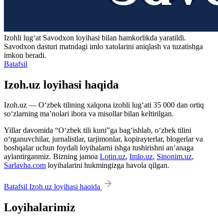
Izohli lugʻat
Savodxon
loyihasi bilan hamkorlikda yaratildi.
Savodxon dasturi matndagi imlo xatolarini aniqlash va tuzatishga
imkon beradi.
Batafsil
Izoh.uz loyihasi haqida
Izoh.uz — O‘zbek tilining xalqona izohli lug‘ati 35 000 dan ortiq
so‘zlarning ma’nolari ibora va misollar bilan keltirilgan.
Yillar davomida “O‘zbek tili kuni”ga bag‘ishlab, o‘zbek tilini
o‘rganuvchilar, jurnalistlar, tarjimonlar, kopirayterlar, blogerlar va
boshqalar uchun foydali loyihalarni ishga tushirishni an’anaga
aylantirganmiz. Bizning jamoa
Lotin.uz
,
Imlo.uz
,
Sinonim.uz
,
Sarlavha.com
loyihalarini hukmingizga havola qilgan.
Batafsil Izoh.uz loyihasi haqida
Loyihalarimiz