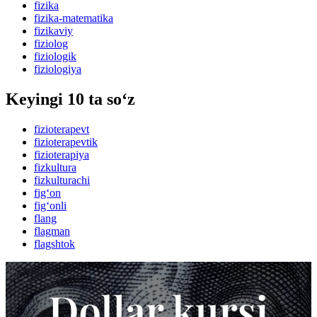
fizika
fizika-matematika
fizikaviy
fiziolog
fiziologik
fiziologiya
Keyingi 10 ta so‘z
fizioterapevt
fizioterapevtik
fizioterapiya
fizkultura
fizkulturachi
fig‘on
fig‘onli
flang
flagman
flagshtok