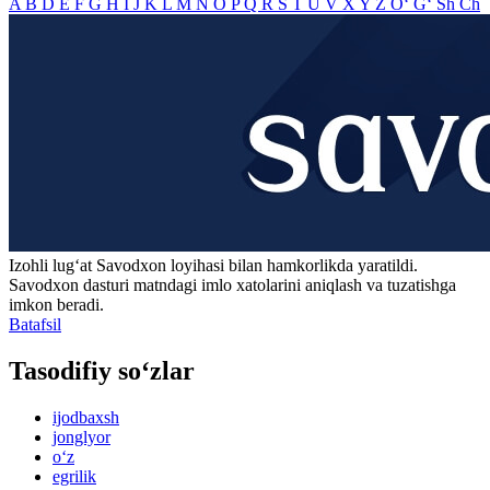
A
B
D
E
F
G
H
I
J
K
L
M
N
O
P
Q
R
S
T
U
V
X
Y
Z
O‘
G‘
Sh
Ch
Izohli lugʻat
Savodxon
loyihasi bilan hamkorlikda yaratildi.
Savodxon dasturi matndagi imlo xatolarini aniqlash va tuzatishga
imkon beradi.
Batafsil
Tasodifiy so‘zlar
ijodbaxsh
jonglyor
o‘z
egrilik