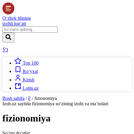
O‘zbek tilining
izohli lug‘ati
ЎЗ
Top 100
Ro‘yxat
Kirish
Lotin.uz
Bosh sahifa
/
F
/
fizionomiya
Izoh.uz
saytida
fizionomiya
so‘zining izohi va ma’nolari
fizionomiya
So‘zni do‘stlar