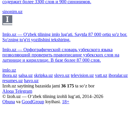
содержит более 3300 слов и 900 синонимов.
sinonim.uz
Imlo.uz — O'zbek tilining imlo lug'ati. Saytda 87 000 ortiq so'z bor.
So'zning to'g'ri yozilishini tekshiring.
Imlo.uz — Орфографический словарь узбекского языка
позволяющий проверить правописание узбекских слов на
латинице и кириллице. В базе более 87 000 слов.
imlo.uz
ibora.uz
salsa.uz
skripka.uz
slovo.uz
television.uz
vatt.uz
iboralar.uz
resumes.uz
havo.uz
Izoh.uz saytining bazasida jami
36 175
ta so‘z bor
Aloqa
Telegram
© Izoh.uz — O‘zbek tilining izohli lug‘ati, 2014–2026
Obuna
va
GoodGroup
loyihasi.
18+