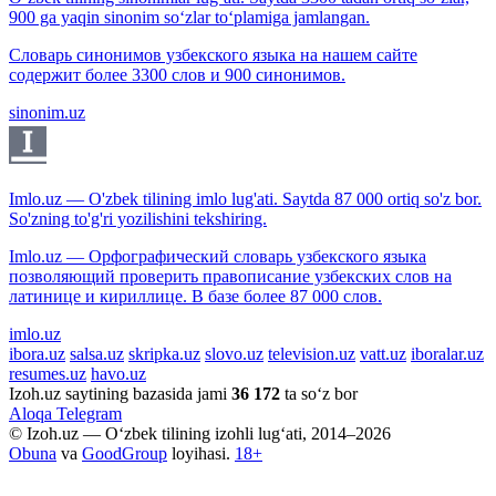
900 ga yaqin sinonim so‘zlar to‘plamiga jamlangan.
Словарь синонимов узбекского языка на нашем сайте
содержит более 3300 слов и 900 синонимов.
sinonim.uz
Imlo.uz — O'zbek tilining imlo lug'ati. Saytda 87 000 ortiq so'z bor.
So'zning to'g'ri yozilishini tekshiring.
Imlo.uz — Орфографический словарь узбекского языка
позволяющий проверить правописание узбекских слов на
латинице и кириллице. В базе более 87 000 слов.
imlo.uz
ibora.uz
salsa.uz
skripka.uz
slovo.uz
television.uz
vatt.uz
iboralar.uz
resumes.uz
havo.uz
Izoh.uz saytining bazasida jami
36 172
ta so‘z bor
Aloqa
Telegram
© Izoh.uz — O‘zbek tilining izohli lug‘ati, 2014–2026
Obuna
va
GoodGroup
loyihasi.
18+