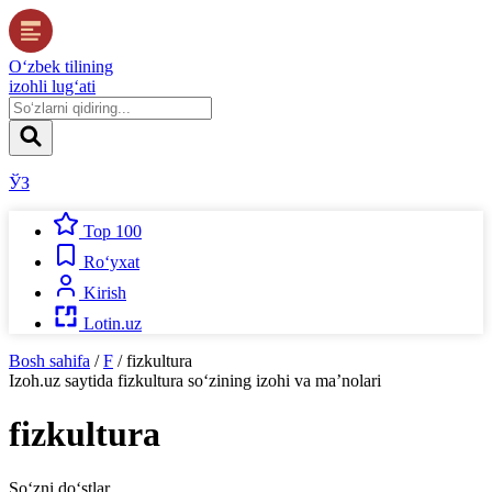
O‘zbek tilining
izohli lug‘ati
ЎЗ
Top 100
Ro‘yxat
Kirish
Lotin.uz
Bosh sahifa
/
F
/
fizkultura
Izoh.uz
saytida
fizkultura
so‘zining izohi va ma’nolari
fizkultura
So‘zni do‘stlar