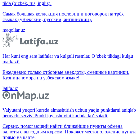
tilda (o‘zbek, rus, ingliz).
Самая большая коллекция пословиц и поговорок на трёх
языках (узбекский, русский, английский).
maqollar.uz
Har kuni eng sara latifalar va kulguli rasmlar. O‘zbek tilidagi kulgu
markazi!
Ежедневно только отборные анекдоты, смешные картинки.
Кузница юмора на узбекском языке!
latifa.uz
Valyutani yuqori kursda almashtirish uchun yaqin punktlarni aniqlab
beruvchi servis. Punkt joylashuvini kartada ko‘rsatadi.
Сервис, помогающий найти ближайшие пункты обмена
валюты с выгодным курсом. Покажет местоположение пункта
прямо на карте.