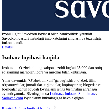
Izohli lugʻat
Savodxon
loyihasi bilan hamkorlikda yaratildi.
Savodxon dasturi matndagi imlo xatolarini aniqlash va tuzatishga
imkon beradi.
Batafsil
Izoh.uz loyihasi haqida
Izoh.uz — O‘zbek tilining xalqona izohli lug‘ati 35 000 dan ortiq
so‘zlarning ma’nolari ibora va misollar bilan keltirilgan.
Yillar davomida “O‘zbek tili kuni”ga bag‘ishlab, o‘zbek tilini
o‘rganuvchilar, jurnalistlar, tarjimonlar, kopirayterlar, blogerlar va
boshqalar uchun foydali loyihalarni ishga tushirishni an’anaga
aylantirganmiz. Bizning jamoa
Lotin.uz
,
Imlo.uz
,
Sinonim.uz
,
Sarlavha.com
loyihalarini hukmingizga havola qilgan.
Batafsil Izoh.uz loyihasi haqida