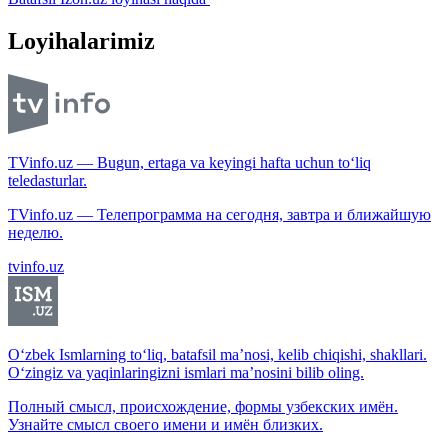
Loyihalarimiz
TVinfo.uz — Bugun, ertaga va keyingi hafta uchun to‘liq
teledasturlar.
TVinfo.uz — Телепрограмма на сегодня, завтра и ближайшую
неделю.
tvinfo.uz
O‘zbek Ismlarning to‘liq, batafsil ma’nosi, kelib chiqishi, shakllari.
O‘zingiz va yaqinlaringizni ismlari ma’nosini bilib oling.
Полный смысл, происхождение, формы узбекских имён.
Узнайте смысл своего имени и имён близких.