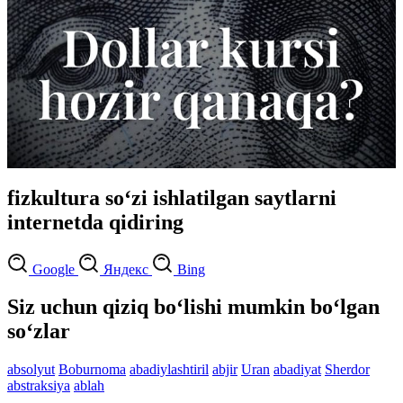
fizkultura so‘zi ishlatilgan saytlarni
internetda qidiring
Google
Яндекс
Bing
Siz uchun qiziq bo‘lishi mumkin bo‘lgan
so‘zlar
absolyut
Boburnoma
abadiylashtiril
abjir
Uran
abadiyat
Sherdor
abstraksiya
ablah