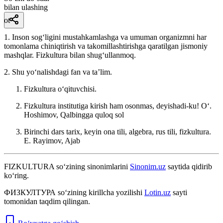
bilan ulashing
ot
1. Inson sogʻligini mustahkamlashga va umuman organizmni har
tomonlama chiniqtirish va takomillashtirishga qaratilgan jismoniy
mashqlar. Fizkultura bilan shugʻullanmoq.
2. Shu yoʻnalishdagi fan va taʼlim.
Fizkultura oʻqituvchisi.
Fizkultura institutiga kirish ham osonmas, deyishadi-ku!
Oʻ.
Hoshimov, Qalbingga quloq sol
Birinchi dars tarix, keyin ona tili, algebra, rus tili, fizkultura.
E. Rayimov, Ajab
FIZKULTURA
so‘zining sinonimlarini
Sinonim.uz
saytida qidirib
ko‘ring.
ФИЗКУЛТУРА
so‘zining kirillcha yozilishi
Lotin.uz
sayti
tomonidan taqdim qilingan.