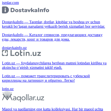
ismlar.com
DostavkaInfo — Taomlar, dorilar, kitoblar va boshqa uy uchun
kerakli bo‘lagan narsalarni yetkazib berish xizmatlari bor servislar.
DostavkaInfo — Каталог сервисов, предлагающих доставку
еды, лекарств, книг и товаров для дома.
dostavkainfo.uz
Lotin.uz — foydalanuvchilarga berilgan matnni lotindan kirillga va
aksincha o‘girish xizmatini taklif etadi.
Lotin.uz — поможет транслитерировать с узбекской
кириллицы на латиницу и обратно. Легко!
lotin.uz
Maqol va naqllarning eng katta kolleksiyasi. Har bir maqol uchta