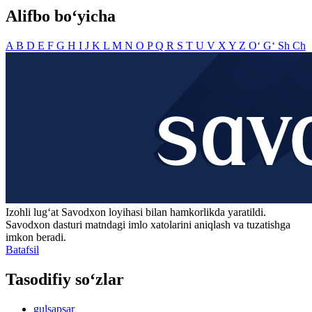
Alifbo bo‘yicha
A
B
D
E
F
G
H
I
J
K
L
M
N
O
P
Q
R
S
T
U
V
X
Y
Z
O‘
G‘
Sh
Ch
Izohli lugʻat
Savodxon
loyihasi bilan hamkorlikda yaratildi.
Savodxon dasturi matndagi imlo xatolarini aniqlash va tuzatishga
imkon beradi.
Batafsil
Tasodifiy so‘zlar
gulsapsar