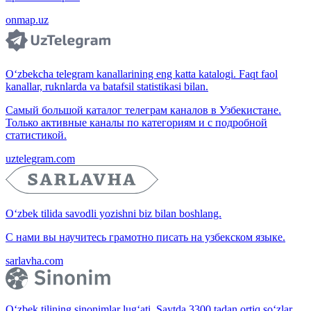
onmap.uz
O‘zbekcha telegram kanallarining eng katta katalogi. Faqt faol
kanallar, ruknlarda va batafsil statistikasi bilan.
Самый большой каталог телеграм каналов в Узбекистане.
Только активные каналы по категориям и с подробной
статистикой.
uztelegram.com
O‘zbek tilida savodli yozishni biz bilan boshlang.
С нами вы научитесь грамотно писать на узбекском языке.
sarlavha.com
O‘zbek tilining sinonimlar lug‘ati. Saytda 3300 tadan ortiq so‘zlar,