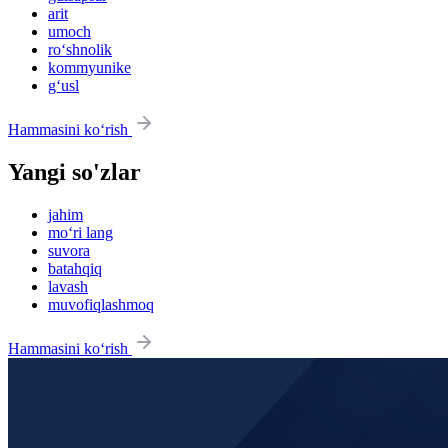
arit
umoch
ro‘shnolik
kommyunike
g‘usl
Hammasini ko‘rish
Yangi so'zlar
jahim
mo‘ri lang
suvora
batahqiq
lavash
muvofiqlashmoq
Hammasini ko‘rish