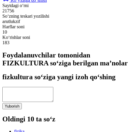
Ro‘yxatga qo‘shish
Saytdagi o‘rni
21756
So‘zning teskari yozilishi
arutlukzif
Harflar soni
10
Ko‘rishlar soni
183
Foydalanuvchilar tomonidan
FIZKULTURA so‘ziga berilgan ma’nolar
fizkultura so‘ziga yangi izoh qo‘shing
Yuborish
Oldingi 10 ta so‘z
fizika