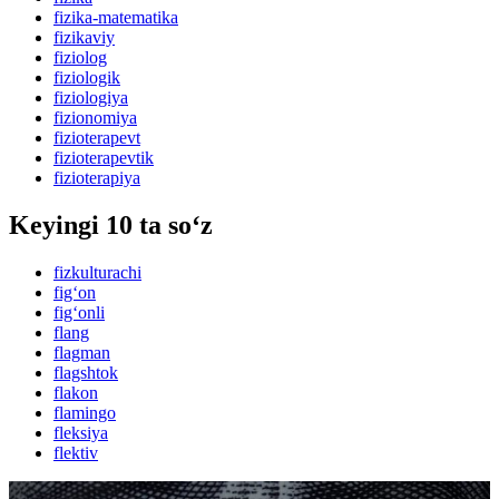
fizika-matematika
fizikaviy
fiziolog
fiziologik
fiziologiya
fizionomiya
fizioterapevt
fizioterapevtik
fizioterapiya
Keyingi 10 ta so‘z
fizkulturachi
fig‘on
fig‘onli
flang
flagman
flagshtok
flakon
flamingo
fleksiya
flektiv