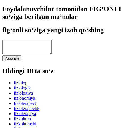
Foydalanuvchilar tomonidan FIG‘ONLI
so‘ziga berilgan ma’nolar
fig‘onli so‘ziga yangi izoh qo‘shing
Yuborish
Oldingi 10 ta so‘z
fiziolog
fiziologik
fiziologiya
fizionomiya
fizioterapevt
fizioterapevtik
fizioterapiya
fizkultura
fizkulturachi