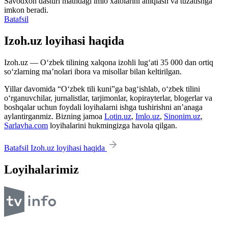
Savodxon dasturi matndagi imlo xatolarini aniqlash va tuzatishga
imkon beradi.
Batafsil
Izoh.uz loyihasi haqida
Izoh.uz — O‘zbek tilining xalqona izohli lug‘ati 35 000 dan ortiq
so‘zlarning ma’nolari ibora va misollar bilan keltirilgan.
Yillar davomida “O‘zbek tili kuni”ga bag‘ishlab, o‘zbek tilini
o‘rganuvchilar, jurnalistlar, tarjimonlar, kopirayterlar, blogerlar va
boshqalar uchun foydali loyihalarni ishga tushirishni an’anaga
aylantirganmiz. Bizning jamoa
Lotin.uz
,
Imlo.uz
,
Sinonim.uz
,
Sarlavha.com
loyihalarini hukmingizga havola qilgan.
Batafsil Izoh.uz loyihasi haqida
Loyihalarimiz