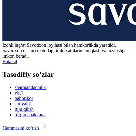
Izohli lugʻat
Savodxon
loyihasi bilan hamkorlikda yaratildi.
Savodxon dasturi matndagi imlo xatolarini aniqlash va tuzatishga
imkon beradi.
Batafsil
Tasodifiy so‘zlar
sharmandachilik
yig‘i
bahorikor
suriyalik
ruju qilish
o‘rgimchakkana
Hammasini ko‘rish