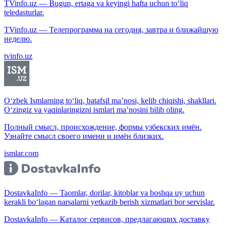
TVinfo.uz — Bugun, ertaga va keyingi hafta uchun to‘liq
teledasturlar.
TVinfo.uz — Телепрограмма на сегодня, завтра и ближайшую
неделю.
tvinfo.uz
O‘zbek Ismlarning to‘liq, batafsil ma’nosi, kelib chiqishi, shakllari.
O‘zingiz va yaqinlaringizni ismlari ma’nosini bilib oling.
Полный смысл, происхождение, формы узбекских имён.
Узнайте смысл своего имени и имён близких.
ismlar.com
DostavkaInfo — Taomlar, dorilar, kitoblar va boshqa uy uchun
kerakli bo‘lagan narsalarni yetkazib berish xizmatlari bor servislar.
DostavkaInfo — Каталог сервисов, предлагающих доставку