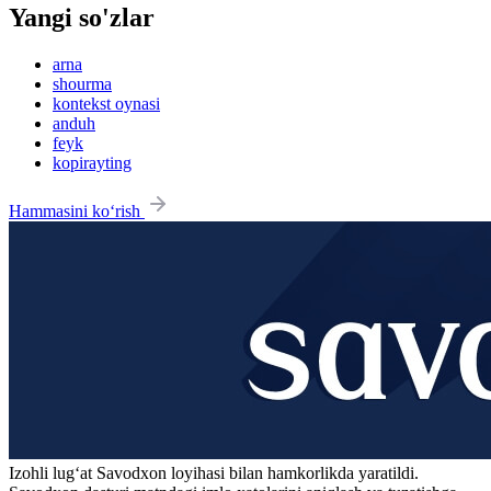
Yangi so'zlar
arna
shourma
kontekst oynasi
anduh
feyk
kopirayting
Hammasini ko‘rish
Izohli lugʻat
Savodxon
loyihasi bilan hamkorlikda yaratildi.