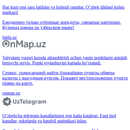
Har kuni eng sara latifalar va kulguli rasmlar. O‘zbek tilidagi kulgu
markazi!
Ежедневно только отборные анекдоты, смешные картинки.
Кузница юмора на узбекском языке!
latifa.uz
Valyutani yuqori kursda almashtirish uchun yaqin punktlarni aniqlab
beruvchi servis. Punkt joylashuvini kartada ko‘rsatadi.
Сервис, помогающий найти ближайшие пункты обмена
валюты с выгодным курсом. Покажет местоположение пункта
прямо на карте.
onmap.uz
O‘zbekcha telegram kanallarining eng katta katalogi. Faqt faol
kanallar, ruknlarda va batafsil statistikasi bilan.