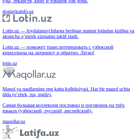
еды, лекарств, книг и товаров для дома.
dostavkainfo.uz
Lotin.uz — foydalanuvchilarga berilgan matnni lotindan kirillga va
aksincha o‘girish xizmatini taklif etadi.
Lotin.uz — поможет транслитерировать с узбекской
кириллицы на латиницу и обратно. Легко!
lotin.uz
Maqol va naqllarning eng katta kolleksiyasi. Har bir maqol uchta
tilda (o‘zbek, rus, ingliz).
Самая большая коллекция пословиц и поговорок на трёх
языках (узбекский, русский, английский).
maqollar.uz