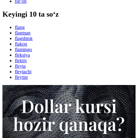
fig‘on
Keyingi 10 ta so‘z
flang
flagman
flagshtok
flakon
flamingo
fleksiya
flektiv
fleyta
fleytachi
fleytist