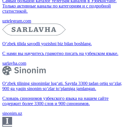
Самый большой каталог телеграм каналов в Узбекистане.
Только активные каналы по категориям и с подробной
статистикой.
uztelegram.com
O‘zbek tilida savodli yozishni biz bilan boshlang.
С нами вы научитесь грамотно писать на узбекском языке.
sarlavha.com
O‘zbek tilining sinonimlar lug‘ati. Saytda 3300 tadan ortiq so‘zlar,
900 ga yaqin sinonim so‘zlar to‘plamiga jamlangan.
Словарь синонимов узбекского языка на нашем сайте
содержит более 3300 слов и 900 синонимов.
sinonim.uz