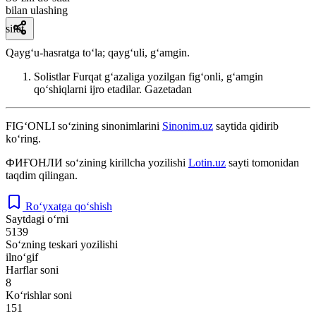
bilan ulashing
sifat
Qaygʻu-hasratga toʻla; qaygʻuli, gʻamgin.
Solistlar Furqat gʻazaliga yozilgan figʻonli, gʻamgin
qoʻshiqlarni ijro etadilar.
Gazetadan
FIG‘ONLI
so‘zining sinonimlarini
Sinonim.uz
saytida qidirib
ko‘ring.
ФИҒОНЛИ
so‘zining kirillcha yozilishi
Lotin.uz
sayti tomonidan
taqdim qilingan.
Ro‘yxatga qo‘shish
Saytdagi o‘rni
5139
So‘zning teskari yozilishi
ilno‘gif
Harflar soni
8
Ko‘rishlar soni
151