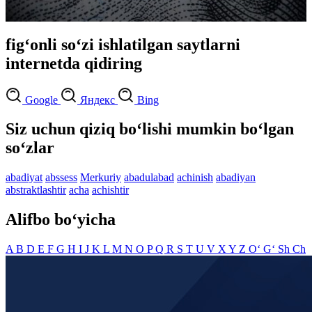
fig‘onli so‘zi ishlatilgan saytlarni
internetda qidiring
Google
Яндекс
Bing
Siz uchun qiziq bo‘lishi mumkin bo‘lgan
so‘zlar
abadiyat
abssess
Merkuriy
abadulabad
achinish
abadiyan
abstraktlashtir
acha
achishtir
Alifbo bo‘yicha
A
B
D
E
F
G
H
I
J
K
L
M
N
O
P
Q
R
S
T
U
V
X
Y
Z
O‘
G‘
Sh
Ch