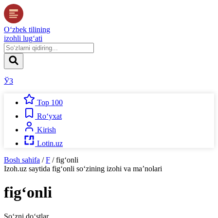
O‘zbek tilining
izohli lug‘ati
ЎЗ
Top 100
Ro‘yxat
Kirish
Lotin.uz
Bosh sahifa
/
F
/
fig‘onli
Izoh.uz
saytida
fig‘onli
so‘zining izohi va ma’nolari
fig‘onli
So‘zni do‘stlar