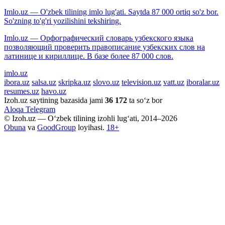
Imlo.uz — O'zbek tilining imlo lug'ati. Saytda 87 000 ortiq so'z bor.
So'zning to'g'ri yozilishini tekshiring.
Imlo.uz — Орфографический словарь узбекского языка
позволяющий проверить правописание узбекских слов на
латинице и кириллице. В базе более 87 000 слов.
imlo.uz
ibora.uz
salsa.uz
skripka.uz
slovo.uz
television.uz
vatt.uz
iboralar.uz
resumes.uz
havo.uz
Izoh.uz saytining bazasida jami
36 172
ta so‘z bor
Aloqa
Telegram
© Izoh.uz — O‘zbek tilining izohli lug‘ati, 2014–2026
Obuna
va
GoodGroup
loyihasi.
18+