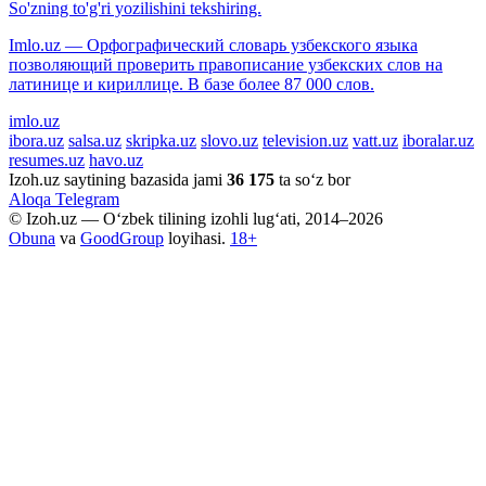
So'zning to'g'ri yozilishini tekshiring.
Imlo.uz — Орфографический словарь узбекского языка
позволяющий проверить правописание узбекских слов на
латинице и кириллице. В базе более 87 000 слов.
imlo.uz
ibora.uz
salsa.uz
skripka.uz
slovo.uz
television.uz
vatt.uz
iboralar.uz
resumes.uz
havo.uz
Izoh.uz saytining bazasida jami
36 175
ta so‘z bor
Aloqa
Telegram
© Izoh.uz — O‘zbek tilining izohli lug‘ati, 2014–2026
Obuna
va
GoodGroup
loyihasi.
18+