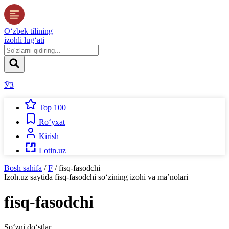
O‘zbek tilining
izohli lug‘ati
ЎЗ
Top 100
Ro‘yxat
Kirish
Lotin.uz
Bosh sahifa
/
F
/
fisq-fasodchi
Izoh.uz
saytida
fisq-fasodchi
so‘zining izohi va ma’nolari
fisq-fasodchi
So‘zni do‘stlar