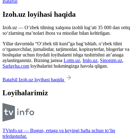
Batafsil
Izoh.uz loyihasi haqida
Izoh.uz — O‘zbek tilining xalqona izohli lug‘ati 35 000 dan ortiq
so‘zlarning ma’nolari ibora va misollar bilan keltirilgan.
Yillar davomida “O‘zbek tili kuni”ga bag‘ishlab, o‘zbek tilini
o‘rganuvchilar, jurnalistlar, tarjimonlar, kopirayterlar, blogerlar va
boshqalar uchun foydali loyihalarni ishga tushirishni an’anaga
aylantirganmiz. Bizning jamoa
Lotin.uz
,
Imlo.uz
,
Sinonim.uz
,
Sarlavha.com
loyihalarini hukmingizga havola qilgan.
Batafsil Izoh.uz loyihasi haqida
Loyihalarimiz
TVinfo.uz — Bugun, ertaga va keyingi hafta uchun to‘liq
teledasturlar.