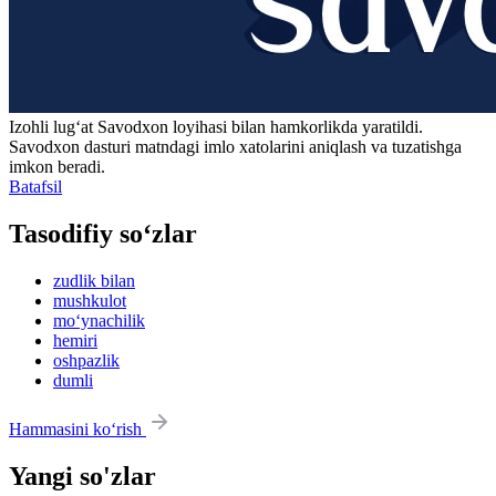
Izohli lugʻat
Savodxon
loyihasi bilan hamkorlikda yaratildi.
Savodxon dasturi matndagi imlo xatolarini aniqlash va tuzatishga
imkon beradi.
Batafsil
Tasodifiy so‘zlar
zudlik bilan
mushkulot
mo‘ynachilik
hemiri
oshpazlik
dumli
Hammasini ko‘rish
Yangi so'zlar