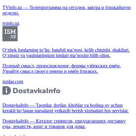
TVinfo.uz — Телепрограмма на сегодня, завтра и ближайшую
неделю.
tvinfo.uz
O‘zbek Ismlarning to‘liq, batafsil ma’nosi, kelib chiqishi, shakllari.
O‘zingiz va yaqinlaringizni ismlari ma’nosini bilib oling.
Полный смысл, происхождение, формы узбекских имён.
Узнайте смысл своего имени и имён близких.
ismlar.com
DostavkaInfo — Taomlar, dorilar, kitoblar va boshqa uy uchun
kerakli bo‘lagan narsalarni yetkazib berish xizmatlari bor servislar.
DostavkaInfo — Каталог сервисов, предлагающих доставку
еды, лекарств, книг и товаров для дома.