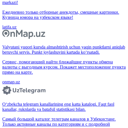
markazi!
Ежедневно только отборные анекдоты, смешные картинки.
Кузница юмора на узбекском языке!
latifa.uz
Valyutani yuqori kursda almashtirish uchun yaqin punktlarni aniqlab
beruvchi servis. Punkt joylashuvini kartada ko‘rsatadi.
Сервис, помогающий найти ближайшие пункты обмена
валюты с выгодным курсом. Покажет местоположение пункта
прямо на карте.
onmap.uz
O‘zbekcha telegram kanallarining eng katta katalogi. Faqt faol
kanallar, ruknlarda va batafsil statistikasi bilan.
Самый большой каталог телеграм каналов в Узбекистане.
Только активные каналы по категориям и с подробной