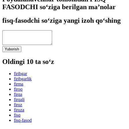
FASODCHI so‘ziga berilgan ma’nolar
fisq-fasodchi so‘ziga yangi izoh qo‘shing
Yuborish
Oldingi 10 ta so‘z
firibgar
firibgarlik
firma
firoq
firqa
firqali
firuz
firuza
fisq
fisq-fasod