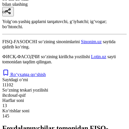
bilan ulashing
ot
Yolgʻon-yashiq gaplarni tarqatuvchi, gʻiybatchi; igʻvogar;
boʻhtonchi.
FISQ-FASODCHI
so‘zining sinonimlarini
Sinonim.uz
saytida
qidirib ko‘ring.
ФИСҚ-ФАСОДЧИ
so‘zining kirillcha yozilishi
Lotin.uz
sayti
tomonidan taqdim qilingan.
Ro‘yxatga qo‘shish
Saytdagi o‘rni
11102
So‘zning teskari yozilishi
ihcdosaf-qsif
Harflar soni
13
Ko‘rishlar soni
145
Foydalanuvchilar tomonidan FISQ-