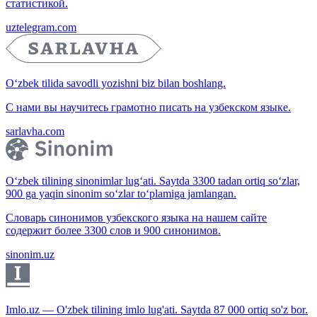
статистикой.
uztelegram.com
O‘zbek tilida savodli yozishni biz bilan boshlang.
С нами вы научитесь грамотно писать на узбекском языке.
sarlavha.com
O‘zbek tilining sinonimlar lug‘ati. Saytda 3300 tadan ortiq so‘zlar,
900 ga yaqin sinonim so‘zlar to‘plamiga jamlangan.
Словарь синонимов узбекского языка на нашем сайте
содержит более 3300 слов и 900 синонимов.
sinonim.uz
Imlo.uz — O'zbek tilining imlo lug'ati. Saytda 87 000 ortiq so'z bor.