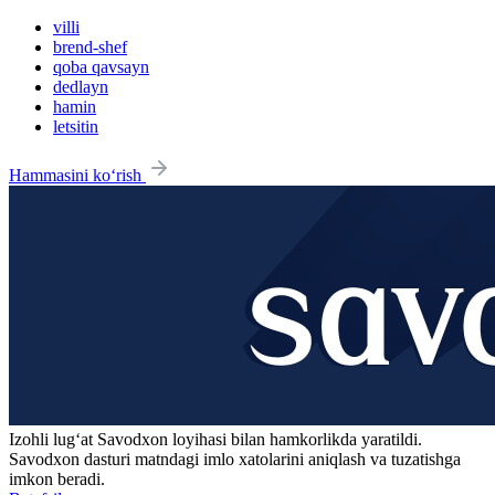
villi
brend-shef
qoba qavsayn
dedlayn
hamin
letsitin
Hammasini ko‘rish
Izohli lugʻat
Savodxon
loyihasi bilan hamkorlikda yaratildi.
Savodxon dasturi matndagi imlo xatolarini aniqlash va tuzatishga
imkon beradi.