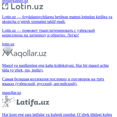
dostavkainfo.uz
Lotin.uz — foydalanuvchilarga berilgan matnni lotindan kirillga va
aksincha o‘girish xizmatini taklif etadi.
Lotin.uz — поможет транслитерировать с узбекской
кириллицы на латиницу и обратно. Легко!
lotin.uz
Maqol va naqllarning eng katta kolleksiyasi. Har bir maqol uchta
tilda (o‘zbek, rus, ingliz).
Самая большая коллекция пословиц и поговорок на трёх
языках (узбекский, русский, английский).
maqollar.uz
Har kuni eng sara latifalar va kulguli rasmlar. O‘zbek tilidagi kulgu