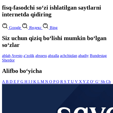
fisq-fasodchi so‘zi ishlatilgan saytlarni
internetda qidiring
Google
Яндекс
Bing
Siz uchun qiziq bo‘lishi mumkin bo‘lgan
so‘zlar
ablah
Avesto
aʼzolik
abssess
abzalla
achchiqlan
abadiy
Bundestag
Sherdor
Alifbo bo‘yicha
A
B
D
E
F
G
H
I
J
K
L
M
N
O
P
Q
R
S
T
U
V
X
Y
Z
O‘
G‘
Sh
Ch