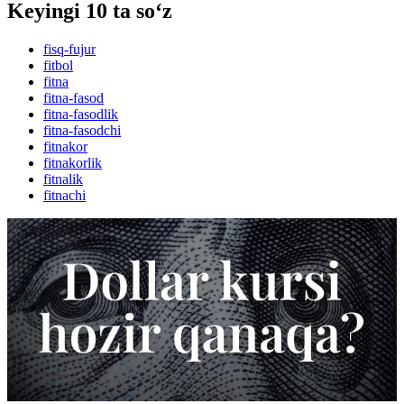
Keyingi 10 ta so‘z
fisq-fujur
fitbol
fitna
fitna-fasod
fitna-fasodlik
fitna-fasodchi
fitnakor
fitnakorlik
fitnalik
fitnachi