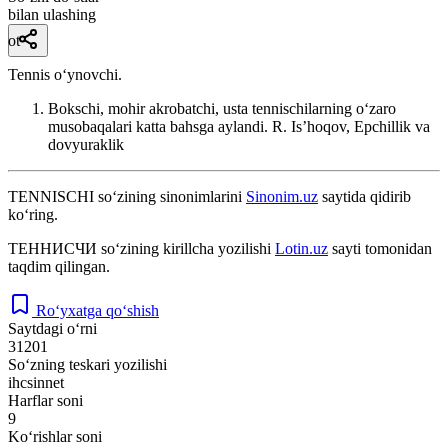
bilan ulashing
ot
Tennis oʻynovchi.
Bokschi, mohir akrobatchi, usta tennischilarning oʻzaro
musobaqalari katta bahsga aylandi.
R. Isʼhoqov, Epchillik va
dovyuraklik
TENNISCHI
so‘zining sinonimlarini
Sinonim.uz
saytida qidirib
ko‘ring.
ТЕННИСЧИ
so‘zining kirillcha yozilishi
Lotin.uz
sayti tomonidan
taqdim qilingan.
Ro‘yxatga qo‘shish
Saytdagi o‘rni
31201
So‘zning teskari yozilishi
ihcsinnet
Harflar soni
9
Ko‘rishlar soni