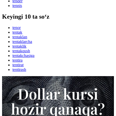
tender
tennis
Keyingi 10 ta so‘z
tenor
tentak
tentaklan
tentaklarcha
tentaklik
tentakqush
tentakchasiga
tentira
tentirat
tentirash