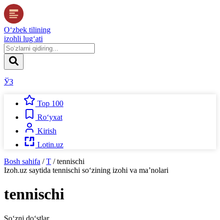
O‘zbek tilining
izohli lug‘ati
ЎЗ
Top 100
Ro‘yxat
Kirish
Lotin.uz
Bosh sahifa
/
T
/
tennischi
Izoh.uz
saytida
tennischi
so‘zining izohi va ma’nolari
tennischi
So‘zni do‘stlar