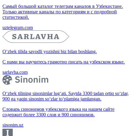
Самый большой каталог телеграм каналов в Узбекистане.
Только активные каналы по категориям и с подробной
статистикой.
uztelegram.com
O‘zbek tilida savodli yozishni biz bilan boshlang.
С нами вы научитесь грамотно писать на узбекском языке.
sarlavha.com
O‘zbek tilining sinonimlar lug‘ati. Saytda 3300 tadan ortiq so‘zlar,
900 ga yaqin sinonim so‘zlar to‘plamiga jamlangan.
Словарь синонимов узбекского языка на нашем сайте
содержит более 3300 слов и 900 синонимов.
sinonim.uz