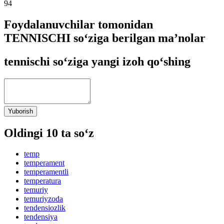
94
Foydalanuvchilar tomonidan
TENNISCHI so‘ziga berilgan ma’nolar
tennischi so‘ziga yangi izoh qo‘shing
Yuborish
Oldingi 10 ta so‘z
temp
temperament
temperamentli
temperatura
temuriy
temuriyzoda
tendensiozlik
tendensiya