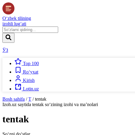
O‘zbek tilining
izohli lug‘ati
ЎЗ
Top 100
Ro‘yxat
Kirish
Lotin.uz
Bosh sahifa
/
T
/
tentak
Izoh.uz
saytida
tentak
so‘zining izohi va ma’nolari
tentak
So‘zni do‘stlar