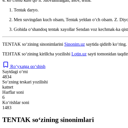
4.
koʻchma kam qoʻll.
Jilovlanmagan, asov, telba.
Tentak daryo.
Men suvingdan kuch olsam, Tentak yeldan oʻch olsam.
Z. Diy
Gohida oʻshandoq tentak xayollar Sendan voz kechmak-ka qist
TENTAK
so‘zining sinonimlarini
Sinonim.uz
saytida qidirib ko‘ring.
ТЕНТАК
so‘zining kirillcha yozilishi
Lotin.uz
sayti tomonidan taqdim
Ro‘yxatga qo‘shish
Saytdagi o‘rni
4834
So‘zning teskari yozilishi
katnet
Harflar soni
6
Ko‘rishlar soni
1483
TENTAK so‘zining sinonimlari