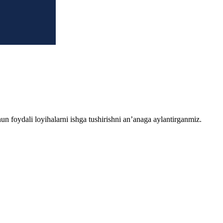
chun foydali loyihalarni ishga tushirishni an’anaga aylantirganmiz.