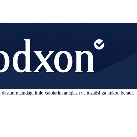
 dasturi matndagi imlo xatolarini aniqlash va tuzatishga imkon beradi.