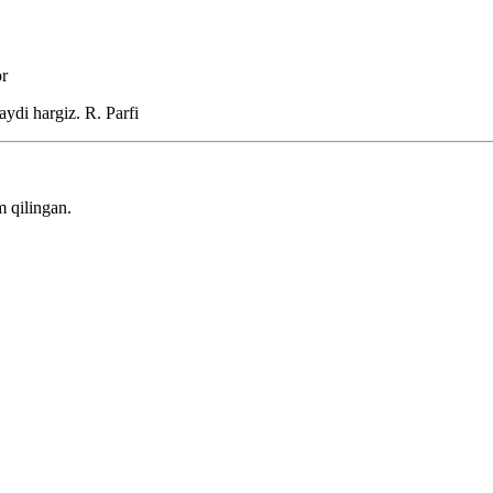
or
aydi hargiz.
R. Parfi
 qilingan.