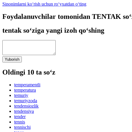
Sinonimlarni ko‘rish uchun ro‘yxatdan o‘ting
Foydalanuvchilar tomonidan TENTAK so‘z
tentak so‘ziga yangi izoh qo‘shing
Yuborish
Oldingi 10 ta so‘z
temperamentli
temperatura
temuriy
temuriyzoda
tendensiozlik
tendensiya
tender
tennis
tennischi