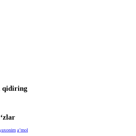
a qidiring
‘zlar
iyaxonim
aʼmol