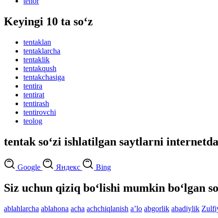
tenor
Keyingi 10 ta so‘z
tentaklan
tentaklarcha
tentaklik
tentakqush
tentakchasiga
tentira
tentirat
tentirash
tentirovchi
teolog
tentak so‘zi ishlatilgan saytlarni internetd
Google
Яндекс
Bing
Siz uchun qiziq bo‘lishi mumkin bo‘lgan so
ablahlarcha
ablahona
acha
achchiqlanish
aʼlo
abgorlik
abadiylik
Zulf