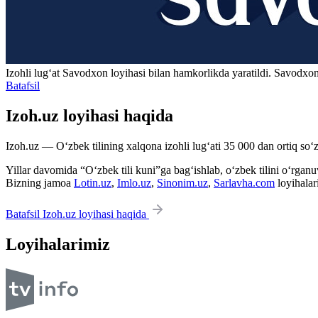
Izohli lugʻat
Savodxon
loyihasi bilan hamkorlikda yaratildi. Savodxon
Batafsil
Izoh.uz loyihasi haqida
Izoh.uz — O‘zbek tilining xalqona izohli lug‘ati 35 000 dan ortiq so‘zl
Yillar davomida “O‘zbek tili kuni”ga bag‘ishlab, o‘zbek tilini o‘rganuvc
Bizning jamoa
Lotin.uz
,
Imlo.uz
,
Sinonim.uz
,
Sarlavha.com
loyihalar
Batafsil Izoh.uz loyihasi haqida
Loyihalarimiz