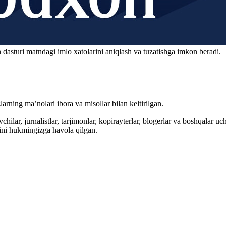
 dasturi matndagi imlo xatolarini aniqlash va tuzatishga imkon beradi.
arning ma’nolari ibora va misollar bilan keltirilgan.
hilar, jurnalistlar, tarjimonlar, kopirayterlar, blogerlar va boshqalar u
ini hukmingizga havola qilgan.