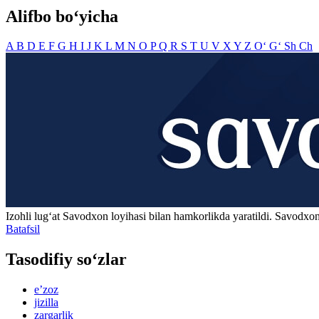
Alifbo bo‘yicha
A
B
D
E
F
G
H
I
J
K
L
M
N
O
P
Q
R
S
T
U
V
X
Y
Z
O‘
G‘
Sh
Ch
Izohli lugʻat
Savodxon
loyihasi bilan hamkorlikda yaratildi. Savodxon
Batafsil
Tasodifiy so‘zlar
eʼzoz
jizilla
zargarlik