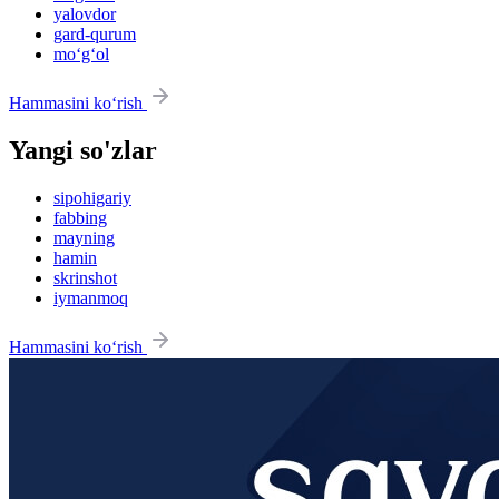
yalovdor
gard-qurum
mo‘g‘ol
Hammasini ko‘rish
Yangi so'zlar
sipohigariy
fabbing
mayning
hamin
skrinshot
iymanmoq
Hammasini ko‘rish