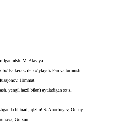
 oʻlganmish.
M. Alaviya
k boʻlsa kerak, deb oʻylaydi.
Fan va turmush
Musajonov, Himmat
sh, yengil hazil bilan) aytiladigan soʻz.
shganda bilinadi, qizim!
S. Anorboyev, Oqsoy
nunova, Gulxan