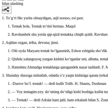
bilan ulashing
ot
1. Toʻgʻri fikr yurita olmaydigan, aqli noraso, esi past.
Tentak bola. Tentak toʻrini bermas.
Maqol
Ravshanbek shu yerda qip-qizil tentakka chiqib qoldi.
Ravshan
2. Aqldan ozgan, telba, devona; jinni.
Olti oyda Maryam tentak boʻlganmish, Eshon eshigida shoʻrlik
Qishda yalangoyoq yurgan kishini koʻrganlar uni, albatta, tenta
Hamshira Ahmadga tentaklarga qaragandek nazar tashladi.
F. 
3. Shunday shaxsga nisbatlab, odatda oʻz yaqin kishisiga qarata (erkala
-Darrov boʻl. tentak! — dedi kulib Tolib.
H. Shams, Dushman
— Voy tentagim-yey. doʻstning doʻstligi kishi boshiga kulfat tu
— Tentak! — dedi Adolat ham jahl, ham erkalash bilan
S. Zun