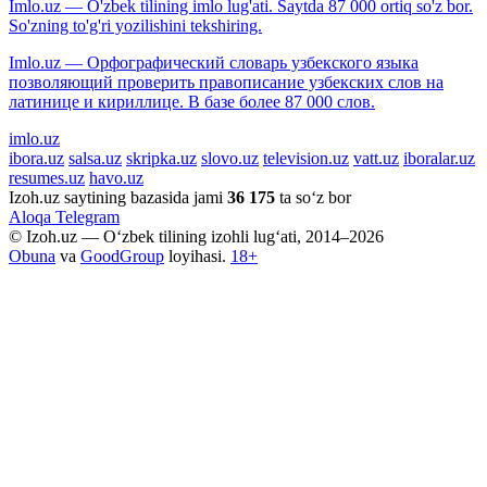
Imlo.uz — O'zbek tilining imlo lug'ati. Saytda 87 000 ortiq so'z bor.
So'zning to'g'ri yozilishini tekshiring.
Imlo.uz — Орфографический словарь узбекского языка
позволяющий проверить правописание узбекских слов на
латинице и кириллице. В базе более 87 000 слов.
imlo.uz
ibora.uz
salsa.uz
skripka.uz
slovo.uz
television.uz
vatt.uz
iboralar.uz
resumes.uz
havo.uz
Izoh.uz saytining bazasida jami
36 175
ta so‘z bor
Aloqa
Telegram
© Izoh.uz — O‘zbek tilining izohli lug‘ati, 2014–2026
Obuna
va
GoodGroup
loyihasi.
18+