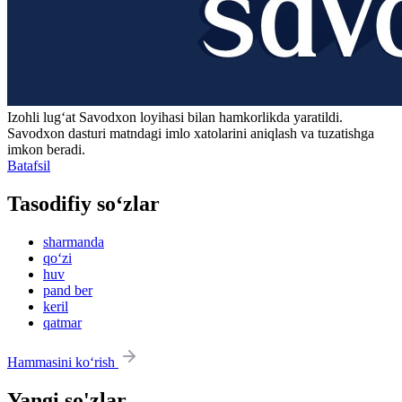
Izohli lugʻat
Savodxon
loyihasi bilan hamkorlikda yaratildi.
Savodxon dasturi matndagi imlo xatolarini aniqlash va tuzatishga
imkon beradi.
Batafsil
Tasodifiy so‘zlar
sharmanda
qo‘zi
huv
pand ber
keril
qatmar
Hammasini ko‘rish
Yangi so'zlar