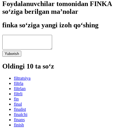
Foydalanuvchilar tomonidan FINKA
so‘ziga berilgan ma’nolar
finka so‘ziga yangi izoh qo‘shing
Yuborish
Oldingi 10 ta so‘z
filtratsiya
filtrla
filtrlan
filtrli
fin
final
finalist
finalchi
finans
finish