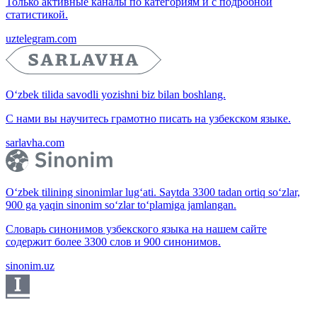
Только активные каналы по категориям и с подробной
статистикой.
uztelegram.com
O‘zbek tilida savodli yozishni biz bilan boshlang.
С нами вы научитесь грамотно писать на узбекском языке.
sarlavha.com
O‘zbek tilining sinonimlar lug‘ati. Saytda 3300 tadan ortiq so‘zlar,
900 ga yaqin sinonim so‘zlar to‘plamiga jamlangan.
Словарь синонимов узбекского языка на нашем сайте
содержит более 3300 слов и 900 синонимов.
sinonim.uz