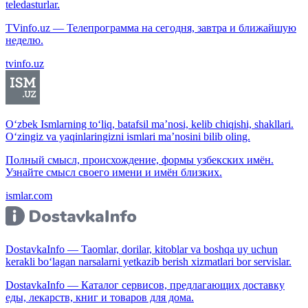
teledasturlar.
TVinfo.uz — Телепрограмма на сегодня, завтра и ближайшую
неделю.
tvinfo.uz
O‘zbek Ismlarning to‘liq, batafsil ma’nosi, kelib chiqishi, shakllari.
O‘zingiz va yaqinlaringizni ismlari ma’nosini bilib oling.
Полный смысл, происхождение, формы узбекских имён.
Узнайте смысл своего имени и имён близких.
ismlar.com
DostavkaInfo — Taomlar, dorilar, kitoblar va boshqa uy uchun
kerakli bo‘lagan narsalarni yetkazib berish xizmatlari bor servislar.
DostavkaInfo — Каталог сервисов, предлагающих доставку
еды, лекарств, книг и товаров для дома.