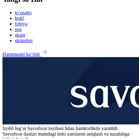
to‘qsabo
hotif
fobiya
pos
skam
skrinshot
Hammasini ko‘rish
Izohli lugʻat
Savodxon
loyihasi bilan hamkorlikda yaratildi.
Savodxon dasturi matndagi imlo xatolarini aniqlash va tuzatishga