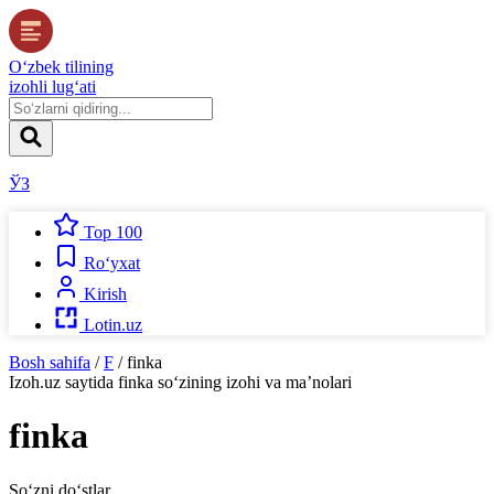
O‘zbek tilining
izohli lug‘ati
ЎЗ
Top 100
Ro‘yxat
Kirish
Lotin.uz
Bosh sahifa
/
F
/
finka
Izoh.uz
saytida
finka
so‘zining izohi va ma’nolari
finka
So‘zni do‘stlar