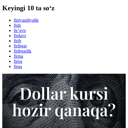
Keyingi 10 ta so‘z
finlyandiyalik
fiqh
firʼavn
firdavs
firib
firibgar
firibgarlik
firma
firoq
firqa