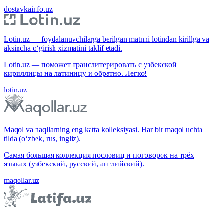
dostavkainfo.uz
Lotin.uz — foydalanuvchilarga berilgan matnni lotindan kirillga va
aksincha o‘girish xizmatini taklif etadi.
Lotin.uz — поможет транслитерировать с узбекской
кириллицы на латиницу и обратно. Легко!
lotin.uz
Maqol va naqllarning eng katta kolleksiyasi. Har bir maqol uchta
tilda (o‘zbek, rus, ingliz).
Самая большая коллекция пословиц и поговорок на трёх
языках (узбекский, русский, английский).
maqollar.uz