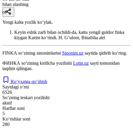
bilan ulashing
ot
Yengi kalta yozlik koʻylak.
Keyin eshik zarb bilan ochildi-da, katta yengil guldor finka
kiygan Karim koʻrindi.
H. Gʻulom, Binafsha atri
FINKA
so‘zining sinonimlarini
Sinonim.uz
saytida qidirib ko‘ring.
ФИНКА
so‘zining kirillcha yozilishi
Lotin.uz
sayti tomonidan
taqdim qilingan.
Ro‘yxatga qo‘shish
Saytdagi o‘rni
6526
So‘zning teskari yozilishi
aknif
Harflar soni
5
Ko‘rishlar soni
280