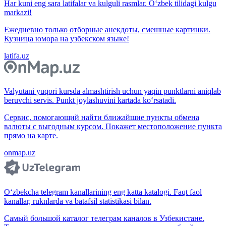
Har kuni eng sara latifalar va kulguli rasmlar. O‘zbek tilidagi kulgu
markazi!
Ежедневно только отборные анекдоты, смешные картинки.
Кузница юмора на узбекском языке!
latifa.uz
Valyutani yuqori kursda almashtirish uchun yaqin punktlarni aniqlab
beruvchi servis. Punkt joylashuvini kartada ko‘rsatadi.
Сервис, помогающий найти ближайшие пункты обмена
валюты с выгодным курсом. Покажет местоположение пункта
прямо на карте.
onmap.uz
O‘zbekcha telegram kanallarining eng katta katalogi. Faqt faol
kanallar, ruknlarda va batafsil statistikasi bilan.
Самый большой каталог телеграм каналов в Узбекистане.