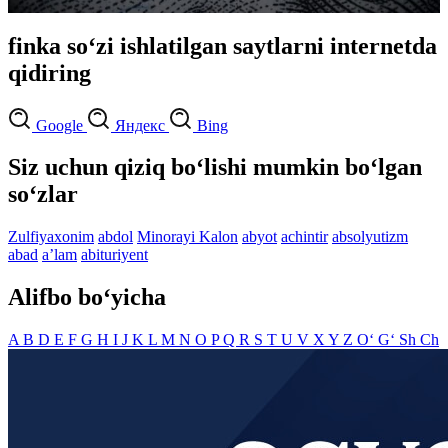
finka so‘zi ishlatilgan saytlarni internetda
qidiring
Google
Яндекс
Bing
Siz uchun qiziq bo‘lishi mumkin bo‘lgan
so‘zlar
Zulfiyaxonim
abdol
Minorayi Kalon
abyot
achintir
absolyutizm
abad
aʼlam
abituriyent
Alifbo bo‘yicha
A
B
D
E
F
G
H
I
J
K
L
M
N
O
P
Q
R
S
T
U
V
X
Y
Z
O‘
G‘
Sh
Ch