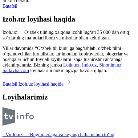
imkon beradi.
Batafsil
Izoh.uz loyihasi haqida
Izoh.uz — O‘zbek tilining xalqona izohli lug‘ati 35 000 dan ortiq
so‘zlarning ma’nolari ibora va misollar bilan keltirilgan.
Yillar davomida “O‘zbek tili kuni”ga bag‘ishlab, o‘zbek tilini
o‘rganuvchilar, jurnalistlar, tarjimonlar, kopirayterlar, blogerlar va
boshqalar uchun foydali loyihalarni ishga tushirishni an’anaga
aylantirganmiz. Bizning jamoa
Lotin.uz
,
Imlo.uz
,
Sinonim.uz
,
Sarlavha.com
loyihalarini hukmingizga havola qilgan.
Batafsil Izoh.uz loyihasi haqida
Loyihalarimiz
TVinfo.uz — Bugun, ertaga va keyingi hafta uchun to‘liq