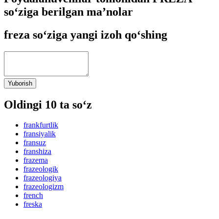
so‘ziga berilgan ma’nolar
freza so‘ziga yangi izoh qo‘shing
Yuborish
Oldingi 10 ta so‘z
frankfurtlik
fransiyalik
fransuz
franshiza
frazema
frazeologik
frazeologiya
frazeologizm
french
freska