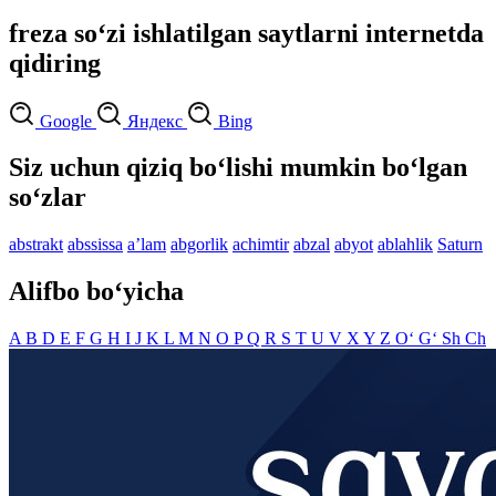
freza so‘zi ishlatilgan saytlarni internetda
qidiring
Google
Яндекс
Bing
Siz uchun qiziq bo‘lishi mumkin bo‘lgan
so‘zlar
abstrakt
abssissa
aʼlam
abgorlik
achimtir
abzal
abyot
ablahlik
Saturn
Alifbo bo‘yicha
A
B
D
E
F
G
H
I
J
K
L
M
N
O
P
Q
R
S
T
U
V
X
Y
Z
O‘
G‘
Sh
Ch