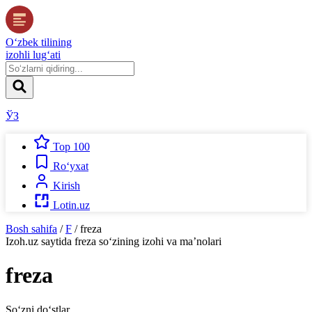
O‘zbek tilining
izohli lug‘ati
ЎЗ
Top 100
Ro‘yxat
Kirish
Lotin.uz
Bosh sahifa
/
F
/
freza
Izoh.uz
saytida
freza
so‘zining izohi va ma’nolari
freza
So‘zni do‘stlar