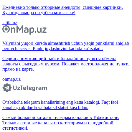
Ежедневно только отборные анекдоты, смешные картинки.
Кузница юмора на узбекском языке!
latifa.uz
Valyutani yuqori kursda almashtirish uchun yaqin punktlarni aniqlab
beruvchi servis. Punkt joylashuvini kartada ko‘rsatadi.
Сервис, помогающий найти ближайшие пункты обмена
валюты с выгодным курсом. Покажет местоположение пункта
прямо на карте.
onmap.uz
O‘zbekcha telegram kanallarining eng katta katalogi. Faqt faol
kanallar, ruknlarda va batafsil statistikasi bilan.
Самый большой каталог телеграм каналов в Узбекистане.
Только активные каналы по категориям и с подробной
статистикой.