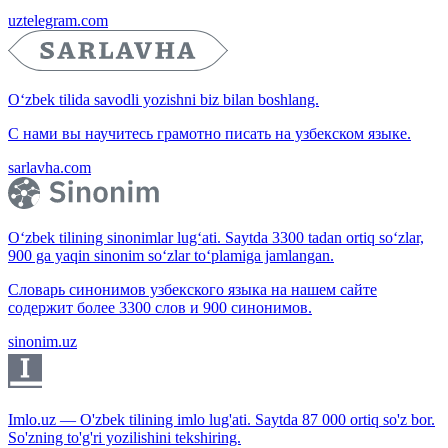
uztelegram.com
O‘zbek tilida savodli yozishni biz bilan boshlang.
С нами вы научитесь грамотно писать на узбекском языке.
sarlavha.com
O‘zbek tilining sinonimlar lug‘ati. Saytda 3300 tadan ortiq so‘zlar,
900 ga yaqin sinonim so‘zlar to‘plamiga jamlangan.
Словарь синонимов узбекского языка на нашем сайте
содержит более 3300 слов и 900 синонимов.
sinonim.uz
Imlo.uz — O'zbek tilining imlo lug'ati. Saytda 87 000 ortiq so'z bor.
So'zning to'g'ri yozilishini tekshiring.