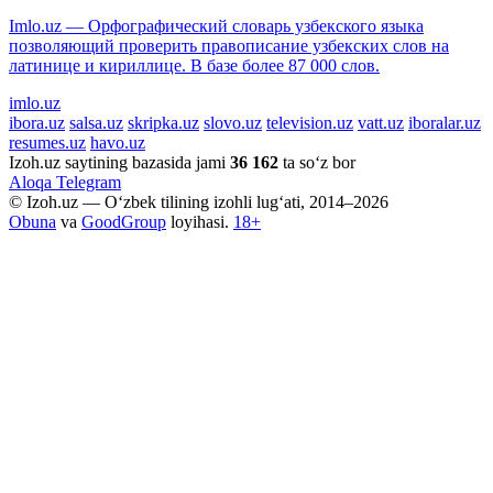
Imlo.uz — Орфографический словарь узбекского языка
позволяющий проверить правописание узбекских слов на
латинице и кириллице. В базе более 87 000 слов.
imlo.uz
ibora.uz
salsa.uz
skripka.uz
slovo.uz
television.uz
vatt.uz
iboralar.uz
resumes.uz
havo.uz
Izoh.uz saytining bazasida jami
36 162
ta so‘z bor
Aloqa
Telegram
© Izoh.uz — O‘zbek tilining izohli lug‘ati, 2014–2026
Obuna
va
GoodGroup
loyihasi.
18+