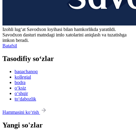
Izohli lugʻat
Savodxon
loyihasi bilan hamkorlikda yaratildi.
Savodxon dasturi matndagi imlo xatolarini aniqlash va tuzatishga
imkon beradi.
Batafsil
Tasodifiy so‘zlar
baqachanoq
kollegial
bodra
o‘ksiz
o‘shqir
to‘dabozlik
Hammasini ko‘rish
Yangi so'zlar