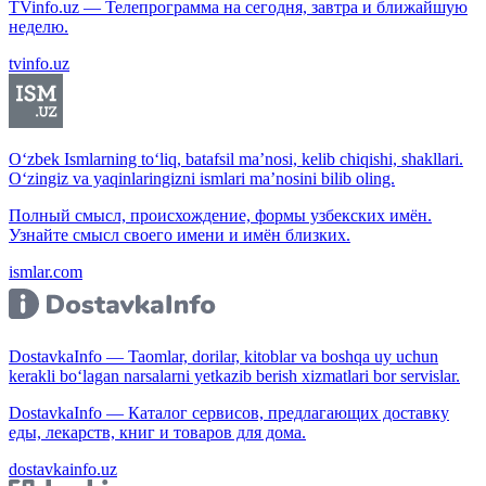
TVinfo.uz — Телепрограмма на сегодня, завтра и ближайшую
неделю.
tvinfo.uz
O‘zbek Ismlarning to‘liq, batafsil ma’nosi, kelib chiqishi, shakllari.
O‘zingiz va yaqinlaringizni ismlari ma’nosini bilib oling.
Полный смысл, происхождение, формы узбекских имён.
Узнайте смысл своего имени и имён близких.
ismlar.com
DostavkaInfo — Taomlar, dorilar, kitoblar va boshqa uy uchun
kerakli bo‘lagan narsalarni yetkazib berish xizmatlari bor servislar.
DostavkaInfo — Каталог сервисов, предлагающих доставку
еды, лекарств, книг и товаров для дома.
dostavkainfo.uz