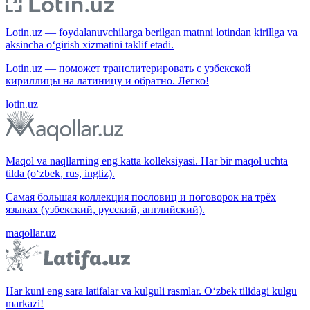
Lotin.uz — foydalanuvchilarga berilgan matnni lotindan kirillga va
aksincha o‘girish xizmatini taklif etadi.
Lotin.uz — поможет транслитерировать с узбекской
кириллицы на латиницу и обратно. Легко!
lotin.uz
Maqol va naqllarning eng katta kolleksiyasi. Har bir maqol uchta
tilda (o‘zbek, rus, ingliz).
Самая большая коллекция пословиц и поговорок на трёх
языках (узбекский, русский, английский).
maqollar.uz
Har kuni eng sara latifalar va kulguli rasmlar. O‘zbek tilidagi kulgu
markazi!