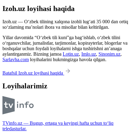
Izoh.uz loyihasi haqida
Izoh.uz — O‘zbek tilining xalqona izohli lug‘ati 35 000 dan ortiq
so‘zlarning ma’nolari ibora va misollar bilan keltirilgan.
Yillar davomida “O‘zbek tili kuni”ga bag‘ishlab, o‘zbek tilini
o‘rganuvchilar, jurnalistlar, tarjimonlar, kopirayterlar, blogerlar va
boshqalar uchun foydali loyihalarni ishga tushirishni an’anaga
aylantirganmiz. Bizning jamoa
Lotin.uz
,
Imlo.uz
,
Sinonim.uz
,
Sarlavha.com
loyihalarini hukmingizga havola qilgan.
Batafsil Izoh.uz loyihasi haqida
Loyihalarimiz
TVinfo.uz — Bugun, ertaga va keyingi hafta uchun to‘liq
teledasturlar.