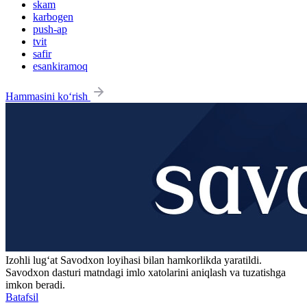
skam
karbogen
push-ap
tvit
safir
esankiramoq
Hammasini ko‘rish
Izohli lugʻat
Savodxon
loyihasi bilan hamkorlikda yaratildi.
Savodxon dasturi matndagi imlo xatolarini aniqlash va tuzatishga
imkon beradi.
Batafsil