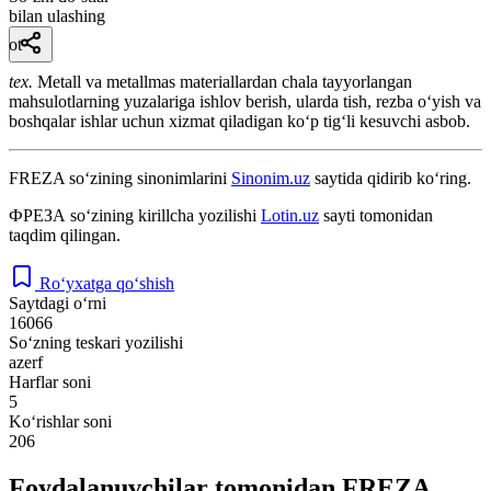
bilan ulashing
ot
tex.
Metall va metallmas materiallardan chala tayyorlangan
mahsulotlarning yuzalariga ishlov berish, ularda tish, rezba oʻyish va
boshqalar ishlar uchun xizmat qiladigan koʻp tigʻli kesuvchi asbob.
FREZA
so‘zining sinonimlarini
Sinonim.uz
saytida qidirib ko‘ring.
ФРЕЗА
so‘zining kirillcha yozilishi
Lotin.uz
sayti tomonidan
taqdim qilingan.
Ro‘yxatga qo‘shish
Saytdagi o‘rni
16066
So‘zning teskari yozilishi
azerf
Harflar soni
5
Ko‘rishlar soni
206
Foydalanuvchilar tomonidan FREZA