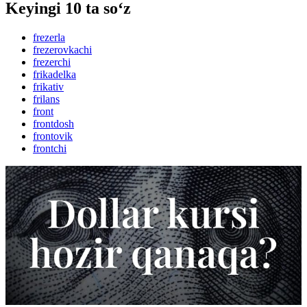
Keyingi 10 ta so‘z
frezerla
frezerovkachi
frezerchi
frikadelka
frikativ
frilans
front
frontdosh
frontovik
frontchi