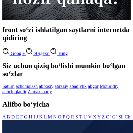
front so‘zi ishlatilgan saytlarni internetda
qidiring
Google
Яндекс
Bing
Siz uchun qiziq bo‘lishi mumkin bo‘lgan
so‘zlar
Saturn
achchiqlash
abbosiy
abraziv
abadiylik
abgor
Moturidiy
achchiqlantir
Zamaxshariy
Alifbo bo‘yicha
A
B
D
E
F
G
H
I
J
K
L
M
N
O
P
Q
R
S
T
U
V
X
Y
Z
O‘
G‘
Sh
Ch