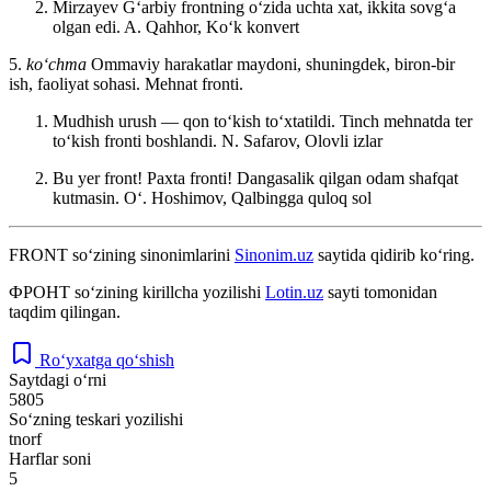
Mirzayev Gʻarbiy frontning oʻzida uchta xat, ikkita sovgʻa
olgan edi.
A. Qahhor, Koʻk konvert
5.
koʻchma
Ommaviy harakatlar maydoni, shuningdek, biron-bir
ish, faoliyat sohasi. Mehnat fronti.
Mudhish urush — qon toʻkish toʻxtatildi. Tinch mehnatda ter
toʻkish fronti boshlandi.
N. Safarov, Olovli izlar
Bu yer front! Paxta fronti! Dangasalik qilgan odam shafqat
kutmasin.
Oʻ. Hoshimov, Qalbingga quloq sol
FRONT
so‘zining sinonimlarini
Sinonim.uz
saytida qidirib ko‘ring.
ФРОНТ
so‘zining kirillcha yozilishi
Lotin.uz
sayti tomonidan
taqdim qilingan.
Ro‘yxatga qo‘shish
Saytdagi o‘rni
5805
So‘zning teskari yozilishi
tnorf
Harflar soni
5