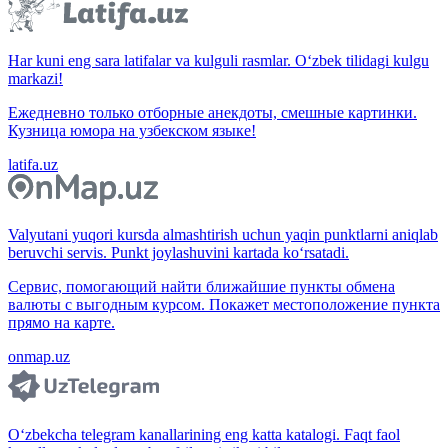
Har kuni eng sara latifalar va kulguli rasmlar. O‘zbek tilidagi kulgu
markazi!
Ежедневно только отборные анекдоты, смешные картинки.
Кузница юмора на узбекском языке!
latifa.uz
Valyutani yuqori kursda almashtirish uchun yaqin punktlarni aniqlab
beruvchi servis. Punkt joylashuvini kartada ko‘rsatadi.
Сервис, помогающий найти ближайшие пункты обмена
валюты с выгодным курсом. Покажет местоположение пункта
прямо на карте.
onmap.uz
O‘zbekcha telegram kanallarining eng katta katalogi. Faqt faol