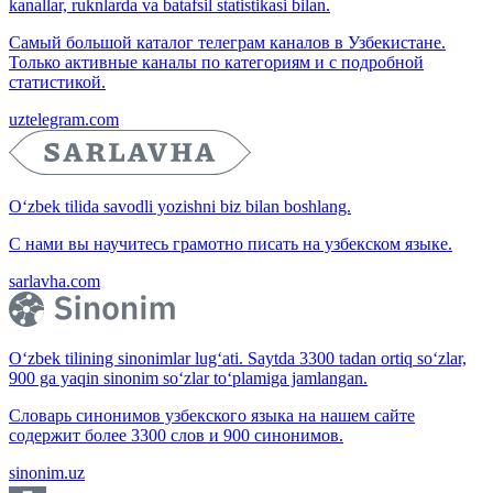
kanallar, ruknlarda va batafsil statistikasi bilan.
Самый большой каталог телеграм каналов в Узбекистане.
Только активные каналы по категориям и с подробной
статистикой.
uztelegram.com
O‘zbek tilida savodli yozishni biz bilan boshlang.
С нами вы научитесь грамотно писать на узбекском языке.
sarlavha.com
O‘zbek tilining sinonimlar lug‘ati. Saytda 3300 tadan ortiq so‘zlar,
900 ga yaqin sinonim so‘zlar to‘plamiga jamlangan.
Словарь синонимов узбекского языка на нашем сайте
содержит более 3300 слов и 900 синонимов.
sinonim.uz