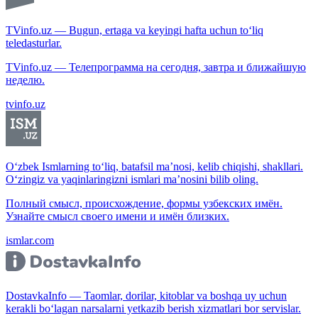
TVinfo.uz — Bugun, ertaga va keyingi hafta uchun to‘liq
teledasturlar.
TVinfo.uz — Телепрограмма на сегодня, завтра и ближайшую
неделю.
tvinfo.uz
O‘zbek Ismlarning to‘liq, batafsil ma’nosi, kelib chiqishi, shakllari.
O‘zingiz va yaqinlaringizni ismlari ma’nosini bilib oling.
Полный смысл, происхождение, формы узбекских имён.
Узнайте смысл своего имени и имён близких.
ismlar.com
DostavkaInfo — Taomlar, dorilar, kitoblar va boshqa uy uchun
kerakli bo‘lagan narsalarni yetkazib berish xizmatlari bor servislar.