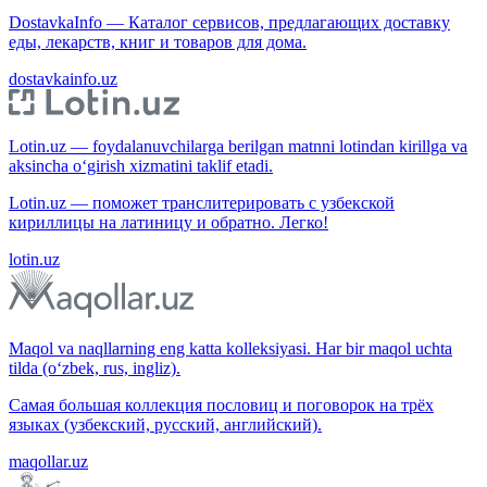
DostavkaInfo — Каталог сервисов, предлагающих доставку
еды, лекарств, книг и товаров для дома.
dostavkainfo.uz
Lotin.uz — foydalanuvchilarga berilgan matnni lotindan kirillga va
aksincha o‘girish xizmatini taklif etadi.
Lotin.uz — поможет транслитерировать с узбекской
кириллицы на латиницу и обратно. Легко!
lotin.uz
Maqol va naqllarning eng katta kolleksiyasi. Har bir maqol uchta
tilda (o‘zbek, rus, ingliz).
Самая большая коллекция пословиц и поговорок на трёх
языках (узбекский, русский, английский).
maqollar.uz