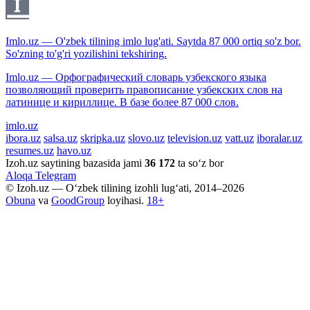
Imlo.uz — O'zbek tilining imlo lug'ati. Saytda 87 000 ortiq so'z bor.
So'zning to'g'ri yozilishini tekshiring.
Imlo.uz — Орфографический словарь узбекского языка
позволяющий проверить правописание узбекских слов на
латинице и кириллице. В базе более 87 000 слов.
imlo.uz
ibora.uz
salsa.uz
skripka.uz
slovo.uz
television.uz
vatt.uz
iboralar.uz
resumes.uz
havo.uz
Izoh.uz saytining bazasida jami
36 172
ta so‘z bor
Aloqa
Telegram
© Izoh.uz — O‘zbek tilining izohli lug‘ati, 2014–2026
Obuna
va
GoodGroup
loyihasi.
18+