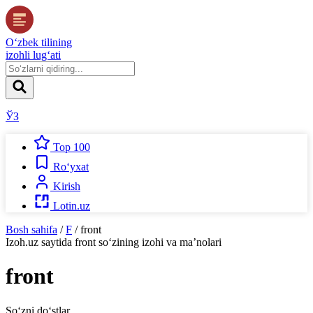
O‘zbek tilining
izohli lug‘ati
ЎЗ
Top 100
Ro‘yxat
Kirish
Lotin.uz
Bosh sahifa
/
F
/
front
Izoh.uz
saytida
front
so‘zining izohi va ma’nolari
front
So‘zni do‘stlar