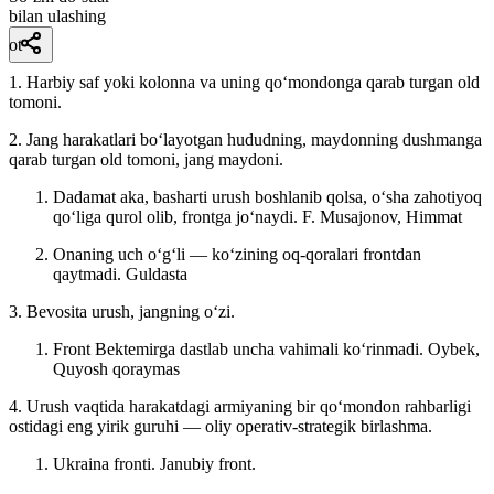
bilan ulashing
ot
1. Harbiy saf yoki kolonna va uning qoʻmondonga qarab turgan old
tomoni.
2. Jang harakatlari boʻlayotgan hududning, maydonning dushmanga
qarab turgan old tomoni, jang maydoni.
Dadamat aka, basharti urush boshlanib qolsa, oʻsha zahotiyoq
qoʻliga qurol olib, frontga joʻnaydi.
F. Musajonov, Himmat
Onaning uch oʻgʻli — koʻzining oq-qoralari frontdan
qaytmadi.
Guldasta
3. Bevosita urush, jangning oʻzi.
Front Bektemirga dastlab uncha vahimali koʻrinmadi.
Oybek,
Quyosh qoraymas
4. Urush vaqtida harakatdagi armiyaning bir qoʻmondon rahbarligi
ostidagi eng yirik guruhi — oliy operativ-strategik birlashma.
Ukraina fronti. Janubiy front.