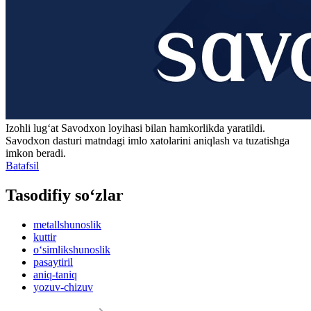
Izohli lugʻat
Savodxon
loyihasi bilan hamkorlikda yaratildi.
Savodxon dasturi matndagi imlo xatolarini aniqlash va tuzatishga
imkon beradi.
Batafsil
Tasodifiy so‘zlar
metallshunoslik
kuttir
o‘simlikshunoslik
pasaytiril
aniq-taniq
yozuv-chizuv