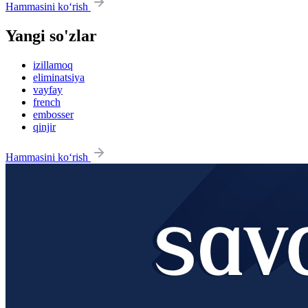
Hammasini ko‘rish
Yangi so'zlar
izillamoq
eliminatsiya
vayfay
french
embosser
qinjir
Hammasini ko‘rish