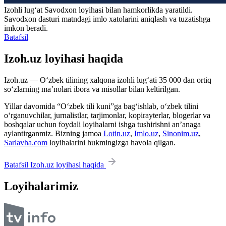
Izohli lugʻat
Savodxon
loyihasi bilan hamkorlikda yaratildi.
Savodxon dasturi matndagi imlo xatolarini aniqlash va tuzatishga
imkon beradi.
Batafsil
Izoh.uz loyihasi haqida
Izoh.uz — O‘zbek tilining xalqona izohli lug‘ati 35 000 dan ortiq
so‘zlarning ma’nolari ibora va misollar bilan keltirilgan.
Yillar davomida “O‘zbek tili kuni”ga bag‘ishlab, o‘zbek tilini
o‘rganuvchilar, jurnalistlar, tarjimonlar, kopirayterlar, blogerlar va
boshqalar uchun foydali loyihalarni ishga tushirishni an’anaga
aylantirganmiz. Bizning jamoa
Lotin.uz
,
Imlo.uz
,
Sinonim.uz
,
Sarlavha.com
loyihalarini hukmingizga havola qilgan.
Batafsil Izoh.uz loyihasi haqida
Loyihalarimiz