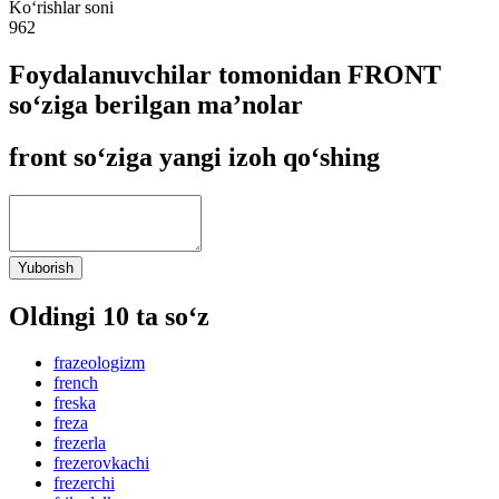
Ko‘rishlar soni
962
Foydalanuvchilar tomonidan FRONT
so‘ziga berilgan ma’nolar
front so‘ziga yangi izoh qo‘shing
Yuborish
Oldingi 10 ta so‘z
frazeologizm
french
freska
freza
frezerla
frezerovkachi
frezerchi