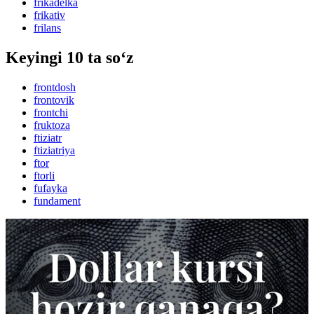
frikadelka
frikativ
frilans
Keyingi 10 ta so‘z
frontdosh
frontovik
frontchi
fruktoza
ftiziatr
ftiziatriya
ftor
ftorli
fufayka
fundament