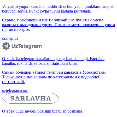
Valyutani yuqori kursda almashtirish uchun yaqin punktlarni aniqlab
beruvchi servis. Punkt joylashuvini kartada ko‘rsatadi.
Сервис, помогающий найти ближайшие пункты обмена
валюты с выгодным курсом. Покажет местоположение пункта
прямо на карте.
onmap.uz
O‘zbekcha telegram kanallarining eng katta katalogi. Faqt faol
kanallar, ruknlarda va batafsil statistikasi bilan.
Самый большой каталог телеграм каналов в Узбекистане.
Только активные каналы по категориям и с подробной
статистикой.
uztelegram.com
O‘zbek tilida savodli yozishni biz bilan boshlang.