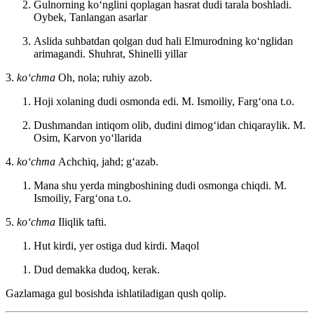
Gulnorning koʻnglini qoplagan hasrat dudi tarala boshladi.
Oybek, Tanlangan asarlar
Aslida suhbatdan qolgan dud hali Elmurodning koʻnglidan
arimagandi.
Shuhrat, Shinelli yillar
3.
koʻchma
Oh, nola; ruhiy azob.
Hoji xolaning dudi osmonda edi.
M. Ismoiliy, Fargʻona t.o.
Dushmandan intiqom olib, dudini dimogʻidan chiqaraylik.
M.
Osim, Karvon yoʻllarida
4.
koʻchma
Achchiq, jahd; gʻazab.
Mana shu yerda mingboshining dudi osmonga chiqdi.
M.
Ismoiliy, Fargʻona t.o.
5.
koʻchma
Iliqlik tafti.
Hut kirdi, yer ostiga dud kirdi.
Maqol
Dud demakka dudoq, kerak.
Gazlamaga gul bosishda ishlatiladigan qush qolip.