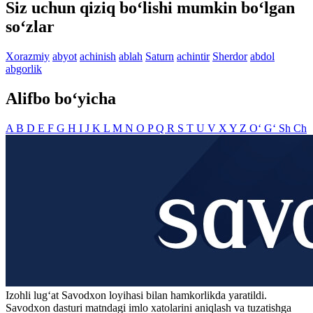
Siz uchun qiziq bo‘lishi mumkin bo‘lgan
so‘zlar
Xorazmiy
abyot
achinish
ablah
Saturn
achintir
Sherdor
abdol
abgorlik
Alifbo bo‘yicha
A
B
D
E
F
G
H
I
J
K
L
M
N
O
P
Q
R
S
T
U
V
X
Y
Z
O‘
G‘
Sh
Ch
Izohli lugʻat
Savodxon
loyihasi bilan hamkorlikda yaratildi.
Savodxon dasturi matndagi imlo xatolarini aniqlash va tuzatishga