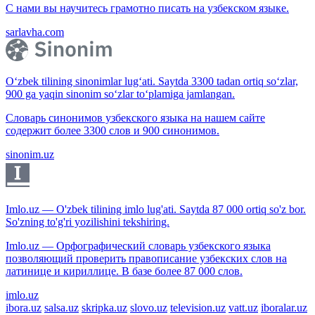
С нами вы научитесь грамотно писать на узбекском языке.
sarlavha.com
O‘zbek tilining sinonimlar lug‘ati. Saytda 3300 tadan ortiq so‘zlar,
900 ga yaqin sinonim so‘zlar to‘plamiga jamlangan.
Словарь синонимов узбекского языка на нашем сайте
содержит более 3300 слов и 900 синонимов.
sinonim.uz
Imlo.uz — O'zbek tilining imlo lug'ati. Saytda 87 000 ortiq so'z bor.
So'zning to'g'ri yozilishini tekshiring.
Imlo.uz — Орфографический словарь узбекского языка
позволяющий проверить правописание узбекских слов на
латинице и кириллице. В базе более 87 000 слов.
imlo.uz
ibora.uz
salsa.uz
skripka.uz
slovo.uz
television.uz
vatt.uz
iboralar.uz