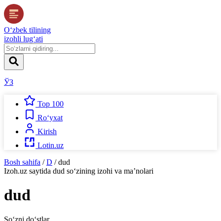
O‘zbek tilining
izohli lug‘ati
ЎЗ
Top 100
Ro‘yxat
Kirish
Lotin.uz
Bosh sahifa
/
D
/
dud
Izoh.uz
saytida
dud
so‘zining izohi va ma’nolari
dud
So‘zni do‘stlar