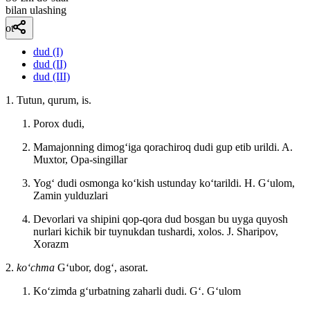
bilan ulashing
ot
dud (I)
dud (II)
dud (III)
1. Tutun, qurum, is.
Porox dudi,
Mamajonning dimogʻiga qorachiroq dudi gup etib urildi.
A.
Muxtor, Opa-singillar
Yogʻ dudi osmonga koʻkish ustunday koʻtarildi.
H. Gʻulom,
Zamin yulduzlari
Devorlari va shipini qop-qora dud bosgan bu uyga quyosh
nurlari kichik bir tuynukdan tushardi, xolos.
J. Sharipov,
Xorazm
2.
koʻchma
Gʻubor, dogʻ, asorat.
Koʻzimda gʻurbatning zaharli dudi.
Gʻ. Gʻulom