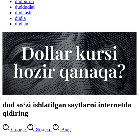
dudburon
duddudlat
dudkash
dudla
dudlan
dud so‘zi ishlatilgan saytlarni internetda
qidiring
Google
Яндекс
Bing