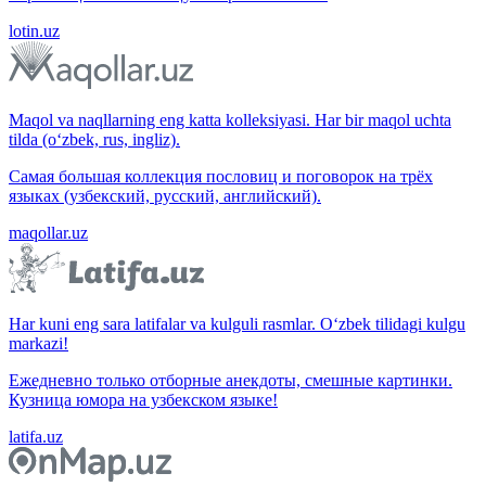
lotin.uz
Maqol va naqllarning eng katta kolleksiyasi. Har bir maqol uchta
tilda (o‘zbek, rus, ingliz).
Самая большая коллекция пословиц и поговорок на трёх
языках (узбекский, русский, английский).
maqollar.uz
Har kuni eng sara latifalar va kulguli rasmlar. O‘zbek tilidagi kulgu
markazi!
Ежедневно только отборные анекдоты, смешные картинки.
Кузница юмора на узбекском языке!
latifa.uz