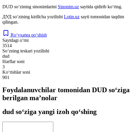
DUD
so‘zining sinonimlarini
Sinonim.uz
saytida qidirib ko‘ring.
ДУД
so‘zining kirillcha yozilishi
Lotin.uz
sayti tomonidan taqdim
qilingan.
Ro‘yxatga qo‘shish
Saytdagi o‘rni
3514
So‘zning teskari yozilishi
dud
Harflar soni
3
Ko‘rishlar soni
901
Foydalanuvchilar tomonidan DUD so‘ziga
berilgan ma’nolar
dud so‘ziga yangi izoh qo‘shing