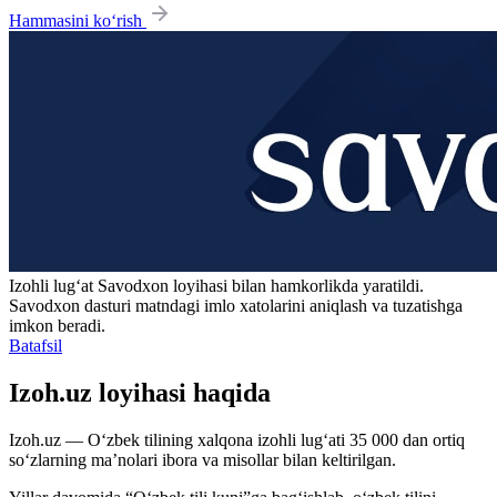
Hammasini ko‘rish
Izohli lugʻat
Savodxon
loyihasi bilan hamkorlikda yaratildi.
Savodxon dasturi matndagi imlo xatolarini aniqlash va tuzatishga
imkon beradi.
Batafsil
Izoh.uz loyihasi haqida
Izoh.uz — O‘zbek tilining xalqona izohli lug‘ati 35 000 dan ortiq
so‘zlarning ma’nolari ibora va misollar bilan keltirilgan.