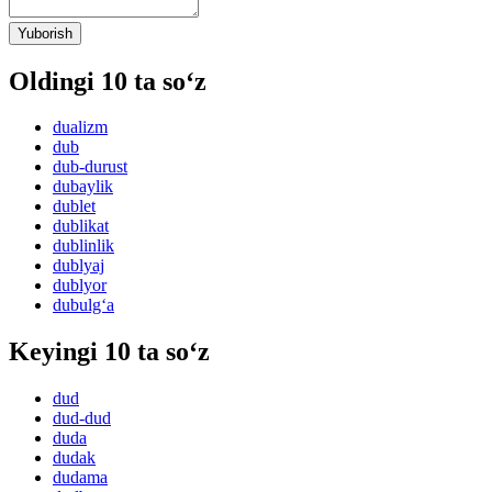
Yuborish
Oldingi 10 ta so‘z
dualizm
dub
dub-durust
dubaylik
dublet
dublikat
dublinlik
dublyaj
dublyor
dubulg‘a
Keyingi 10 ta so‘z
dud
dud-dud
duda
dudak
dudama