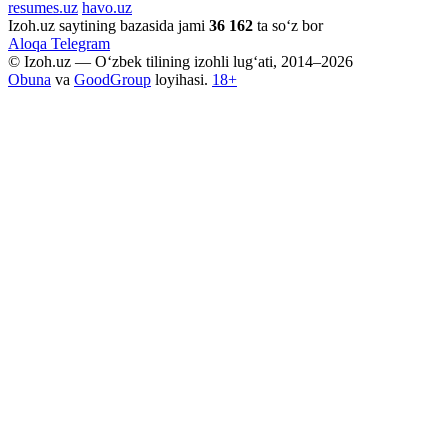
resumes.uz
havo.uz
Izoh.uz saytining bazasida jami
36 162
ta so‘z bor
Aloqa
Telegram
© Izoh.uz — O‘zbek tilining izohli lug‘ati, 2014–2026
Obuna
va
GoodGroup
loyihasi.
18+