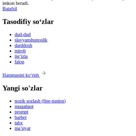
imkon beradi.
Batafsil
Tasodifiy so‘zlar
dud-dud
slavyanshunoslik
darddosh
mirob
tig‘izla
falon
Hammasini ko‘rish
Yangi so'zlar
nozik sozlash (fine-tuning)
muqattaot
prompt
barber
tabx
ma’siyat