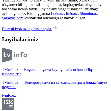
Yillar davomida “O‘zbek tili kuni”ga bag‘ishlab, o‘zbek tilini
o‘rganuvchilar, jurnalistlar, tarjimonlar, kopirayterlar, blogerlar va
boshqalar uchun foydali loyihalarni ishga tushirishni an’anaga
aylantirganmiz. Bizning jamoa
Lotin.uz
,
Imlo.uz
,
Sinonim.uz
,
Sarlavha.com
loyihalarini hukmingizga havola qilgan.
Batafsil Izoh.uz loyihasi haqida
Loyihalarimiz
TVinfo.uz — Bugun, ertaga va keyingi hafta uchun to‘liq
teledasturlar.
TVinfo.uz — Телепрограмма на сегодня, завтра и ближайшую
неделю.
tvinfo.uz