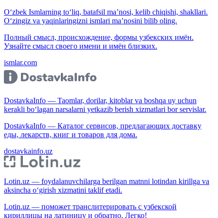
O‘zbek Ismlarning to‘liq, batafsil ma’nosi, kelib chiqishi, shakllari.
O‘zingiz va yaqinlaringizni ismlari ma’nosini bilib oling.
Полный смысл, происхождение, формы узбекских имён.
Узнайте смысл своего имени и имён близких.
ismlar.com
DostavkaInfo — Taomlar, dorilar, kitoblar va boshqa uy uchun
kerakli bo‘lagan narsalarni yetkazib berish xizmatlari bor servislar.
DostavkaInfo — Каталог сервисов, предлагающих доставку
еды, лекарств, книг и товаров для дома.
dostavkainfo.uz
Lotin.uz — foydalanuvchilarga berilgan matnni lotindan kirillga va
aksincha o‘girish xizmatini taklif etadi.
Lotin.uz — поможет транслитерировать с узбекской
кириллицы на латиницу и обратно. Легко!