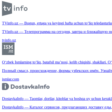
TVinfo.uz — Bugun, ertaga va keyingi hafta uchun to‘liq teledasturlar
TVinfo.uz — Телепрограмма на сегодня, завтра и ближайшую н
tvinfo.uz
O‘zbek Ismlarning to‘liq, batafsil ma’nosi, kelib chiqishi, shakllari. O
Полный смысл, происхождение, формы узбекских имён. Узнайт
ismlar.com
DostavkaInfo — Taomlar, dorilar, kitoblar va boshqa uy uchun kerakli b
DostavkaInfo — Каталог сервисов, предлагающих доставку еды, 