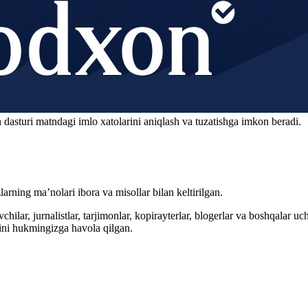
 dasturi matndagi imlo xatolarini aniqlash va tuzatishga imkon beradi.
arning ma’nolari ibora va misollar bilan keltirilgan.
hilar, jurnalistlar, tarjimonlar, kopirayterlar, blogerlar va boshqalar u
ini hukmingizga havola qilgan.