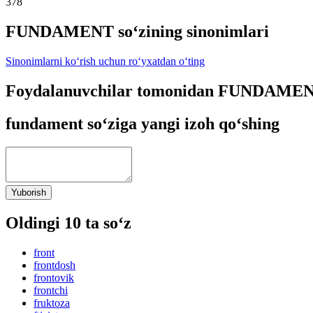
378
FUNDAMENT so‘zining sinonimlari
Sinonimlarni ko‘rish uchun ro‘yxatdan o‘ting
Foydalanuvchilar tomonidan FUNDAMENT 
fundament so‘ziga yangi izoh qo‘shing
Yuborish
Oldingi 10 ta so‘z
front
frontdosh
frontovik
frontchi
fruktoza