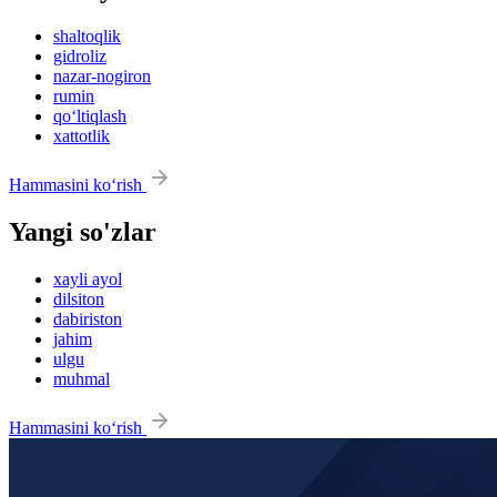
shaltoqlik
gidroliz
nazar-nogiron
rumin
qo‘ltiqlash
xattotlik
Hammasini ko‘rish
Yangi so'zlar
xayli ayol
dilsiton
dabiriston
jahim
ulgu
muhmal
Hammasini ko‘rish