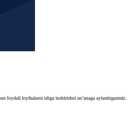
chun foydali loyihalarni ishga tushirishni an’anaga aylantirganmiz.