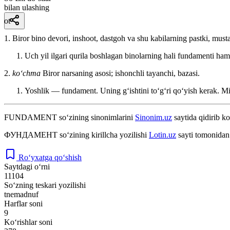
bilan ulashing
ot
1. Biror bino devori, inshoot, dastgoh va shu kabilarning pastki, mus
Uch yil ilgari qurila boshlagan binolarning hali fundamenti ha
2.
koʻchma
Biror narsaning asosi; ishonchli tayanchi, bazasi.
Yoshlik — fundament. Uning gʻishtini toʻgʻri qoʻyish kerak.
Mi
FUNDAMENT
so‘zining sinonimlarini
Sinonim.uz
saytida qidirib ko
ФУНДАМЕНТ
so‘zining kirillcha yozilishi
Lotin.uz
sayti tomonidan 
Ro‘yxatga qo‘shish
Saytdagi o‘rni
11104
So‘zning teskari yozilishi
tnemadnuf
Harflar soni
9
Ko‘rishlar soni