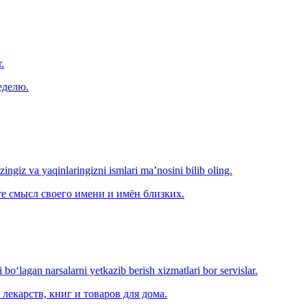
.
еделю.
‘zingiz va yaqinlaringizni ismlari ma’nosini bilib oling.
е смысл своего имени и имён близких.
o‘lagan narsalarni yetkazib berish xizmatlari bor servislar.
лекарств, книг и товаров для дома.