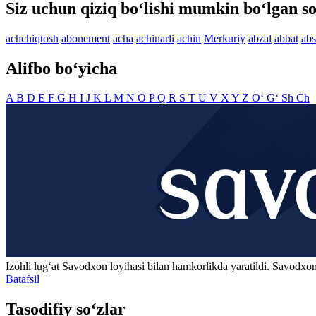
Siz uchun qiziq bo‘lishi mumkin bo‘lgan so
achchiqtosh
abonement
acha
achinarli
achin
Merkuriy
abzal
abbat
abs
Alifbo bo‘yicha
A
B
D
E
F
G
H
I
J
K
L
M
N
O
P
Q
R
S
T
U
V
X
Y
Z
O‘
G‘
Sh
Ch
Izohli lugʻat
Savodxon
loyihasi bilan hamkorlikda yaratildi. Savodxon
Batafsil
Tasodifiy so‘zlar