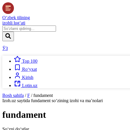
O‘zbek tilining
izohli lug‘ati
ЎЗ
Top 100
Ro‘yxat
Kirish
Lotin.uz
Bosh sahifa
/
F
/
fundament
Izoh.uz
saytida
fundament
so‘zining izohi va ma’nolari
fundament
So‘zni do‘stlar