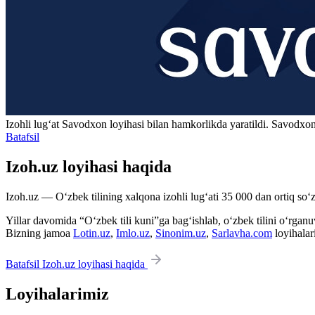
Izohli lugʻat
Savodxon
loyihasi bilan hamkorlikda yaratildi. Savodxon
Batafsil
Izoh.uz loyihasi haqida
Izoh.uz — O‘zbek tilining xalqona izohli lug‘ati 35 000 dan ortiq so‘zl
Yillar davomida “O‘zbek tili kuni”ga bag‘ishlab, o‘zbek tilini o‘rganuvc
Bizning jamoa
Lotin.uz
,
Imlo.uz
,
Sinonim.uz
,
Sarlavha.com
loyihalar
Batafsil Izoh.uz loyihasi haqida
Loyihalarimiz