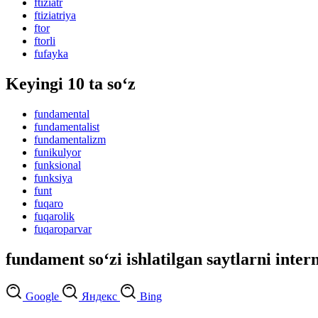
ftiziatr
ftiziatriya
ftor
ftorli
fufayka
Keyingi 10 ta so‘z
fundamental
fundamentalist
fundamentalizm
funikulyor
funksional
funksiya
funt
fuqaro
fuqarolik
fuqaroparvar
fundament so‘zi ishlatilgan saytlarni inter
Google
Яндекс
Bing