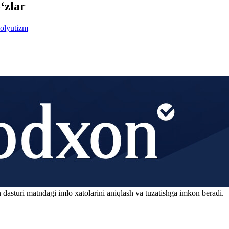
‘zlar
olyutizm
 dasturi matndagi imlo xatolarini aniqlash va tuzatishga imkon beradi.