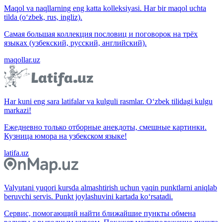
Maqol va naqllarning eng katta kolleksiyasi. Har bir maqol uchta
tilda (o‘zbek, rus, ingliz).
Самая большая коллекция пословиц и поговорок на трёх
языках (узбекский, русский, английский).
maqollar.uz
Har kuni eng sara latifalar va kulguli rasmlar. O‘zbek tilidagi kulgu
markazi!
Ежедневно только отборные анекдоты, смешные картинки.
Кузница юмора на узбекском языке!
latifa.uz
Valyutani yuqori kursda almashtirish uchun yaqin punktlarni aniqlab
beruvchi servis. Punkt joylashuvini kartada ko‘rsatadi.
Сервис, помогающий найти ближайшие пункты обмена