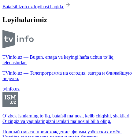
Batafsil Izoh.uz loyihasi haqida
Loyihalarimiz
TVinfo.uz — Bugun, ertaga va keyingi hafta uchun to‘liq
teledasturlar.
TVinfo.uz — Телепрограмма на сегодня, завтра и ближайшую
неделю.
tvinfo.uz
O‘zbek Ismlarning to‘liq, batafsil ma’nosi, kelib chiqishi, shakllari.
O‘zingiz va yaqinlaringizni ismlari ma’nosini bilib oling.
Полный смысл, происхождение, формы узбекских имён.