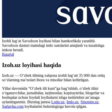
Izohli lugʻat
Savodxon
loyihasi bilan hamkorlikda yaratildi.
Savodxon dasturi matndagi imlo xatolarini aniqlash va tuzatishga
imkon beradi.
Batafsil
Izoh.uz loyihasi haqida
Izoh.uz — O‘zbek tilining xalqona izohli lug‘ati 35 000 dan ortiq
so‘zlarning ma’nolari ibora va misollar bilan keltirilgan.
Yillar davomida “O‘zbek tili kuni”ga bag‘ishlab, o‘zbek tilini
o‘rganuvchilar, jurnalistlar, tarjimonlar, kopirayterlar, blogerlar va
boshqalar uchun foydali loyihalarni ishga tushirishni an’anaga
aylantirganmiz. Bizning jamoa
Lotin.uz
,
Imlo.uz
,
Sinonim.uz
,
Sarlavha.com
loyihalarini hukmingizga havola qilgan.