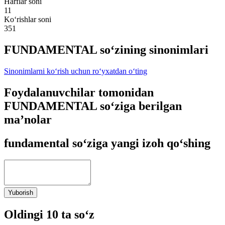
Harflar soni
11
Ko‘rishlar soni
351
FUNDAMENTAL so‘zining sinonimlari
Sinonimlarni ko‘rish uchun ro‘yxatdan o‘ting
Foydalanuvchilar tomonidan
FUNDAMENTAL so‘ziga berilgan
ma’nolar
fundamental so‘ziga yangi izoh qo‘shing
Yuborish
Oldingi 10 ta so‘z