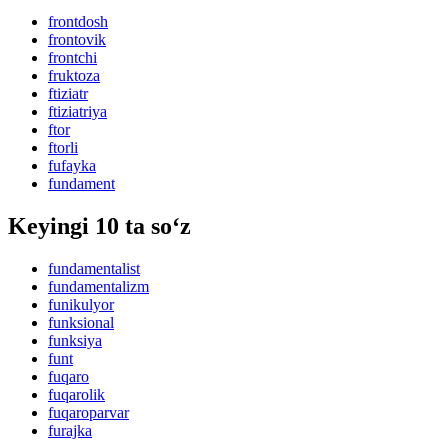
frontdosh
frontovik
frontchi
fruktoza
ftiziatr
ftiziatriya
ftor
ftorli
fufayka
fundament
Keyingi 10 ta so‘z
fundamentalist
fundamentalizm
funikulyor
funksional
funksiya
funt
fuqaro
fuqarolik
fuqaroparvar
furajka