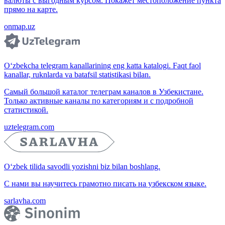
валюты с выгодным курсом. Покажет местоположение пункта
прямо на карте.
onmap.uz
O‘zbekcha telegram kanallarining eng katta katalogi. Faqt faol
kanallar, ruknlarda va batafsil statistikasi bilan.
Самый большой каталог телеграм каналов в Узбекистане.
Только активные каналы по категориям и с подробной
статистикой.
uztelegram.com
O‘zbek tilida savodli yozishni biz bilan boshlang.
С нами вы научитесь грамотно писать на узбекском языке.
sarlavha.com