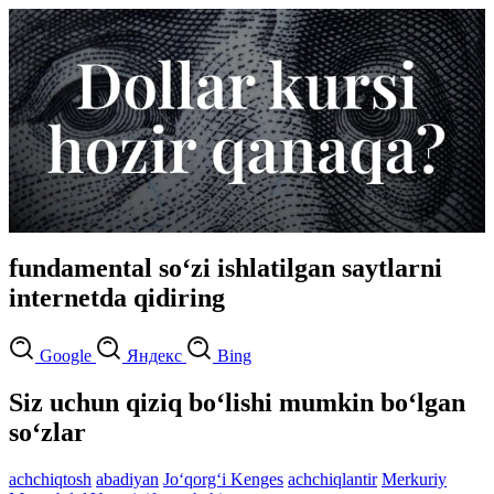
fundamental so‘zi ishlatilgan saytlarni
internetda qidiring
Google
Яндекс
Bing
Siz uchun qiziq bo‘lishi mumkin bo‘lgan
so‘zlar
achchiqtosh
abadiyan
Jo‘qorg‘i Kenges
achchiqlantir
Merkuriy