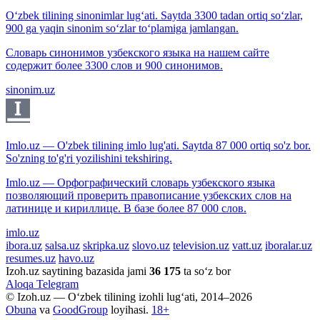
O‘zbek tilining sinonimlar lug‘ati. Saytda 3300 tadan ortiq so‘zlar,
900 ga yaqin sinonim so‘zlar to‘plamiga jamlangan.
Словарь синонимов узбекского языка на нашем сайте
содержит более 3300 слов и 900 синонимов.
sinonim.uz
Imlo.uz — O'zbek tilining imlo lug'ati. Saytda 87 000 ortiq so'z bor.
So'zning to'g'ri yozilishini tekshiring.
Imlo.uz — Орфографический словарь узбекского языка
позволяющий проверить правописание узбекских слов на
латинице и кириллице. В базе более 87 000 слов.
imlo.uz
ibora.uz
salsa.uz
skripka.uz
slovo.uz
television.uz
vatt.uz
iboralar.uz
resumes.uz
havo.uz
Izoh.uz saytining bazasida jami
36 175
ta so‘z bor
Aloqa
Telegram
© Izoh.uz — O‘zbek tilining izohli lug‘ati, 2014–2026
Obuna
va
GoodGroup
loyihasi.
18+