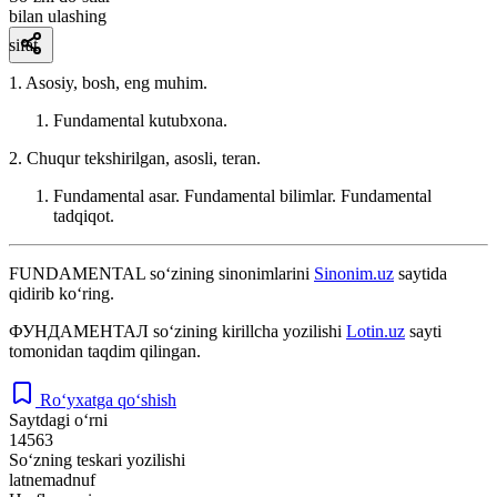
bilan ulashing
sifat
1. Asosiy, bosh, eng muhim.
Fundamental kutubxona.
2. Chuqur tekshirilgan, asosli, teran.
Fundamental asar. Fundamental bilimlar. Fundamental
tadqiqot.
FUNDAMENTAL
so‘zining sinonimlarini
Sinonim.uz
saytida
qidirib ko‘ring.
ФУНДАМЕНТАЛ
so‘zining kirillcha yozilishi
Lotin.uz
sayti
tomonidan taqdim qilingan.
Ro‘yxatga qo‘shish
Saytdagi o‘rni
14563
So‘zning teskari yozilishi
latnemadnuf