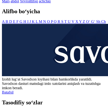
Mars
abdol
Yevroittifoq
achchiq
Alifbo bo‘yicha
A
B
D
E
F
G
H
I
J
K
L
M
N
O
P
Q
R
S
T
U
V
X
Y
Z
O‘
G‘
Sh
Ch
Izohli lugʻat
Savodxon
loyihasi bilan hamkorlikda yaratildi.
Savodxon dasturi matndagi imlo xatolarini aniqlash va tuzatishga
imkon beradi.
Batafsil
Tasodifiy so‘zlar