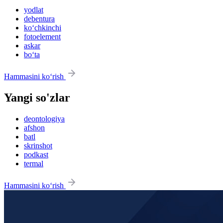
yodlat
debentura
ko‘chkinchi
fotoelement
askar
bo‘ta
Hammasini ko‘rish
Yangi so'zlar
deontologiya
afshon
batl
skrinshot
podkast
termal
Hammasini ko‘rish