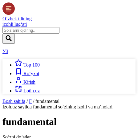
O‘zbek tilining
izohli lug‘ati
ЎЗ
Top 100
Ro‘yxat
Kirish
Lotin.uz
Bosh sahifa
/
F
/
fundamental
Izoh.uz
saytida
fundamental
so‘zining izohi va ma’nolari
fundamental
So‘zni do‘stlar