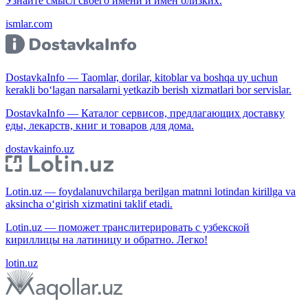
Узнайте смысл своего имени и имён близких.
ismlar.com
DostavkaInfo — Taomlar, dorilar, kitoblar va boshqa uy uchun
kerakli bo‘lagan narsalarni yetkazib berish xizmatlari bor servislar.
DostavkaInfo — Каталог сервисов, предлагающих доставку
еды, лекарств, книг и товаров для дома.
dostavkainfo.uz
Lotin.uz — foydalanuvchilarga berilgan matnni lotindan kirillga va
aksincha o‘girish xizmatini taklif etadi.
Lotin.uz — поможет транслитерировать с узбекской
кириллицы на латиницу и обратно. Легко!
lotin.uz