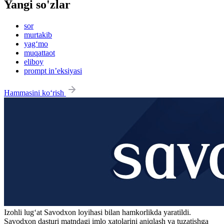
Yangi so'zlar
sor
murtakib
yag‘mo
muqattaot
eliboy
prompt in’eksiyasi
Hammasini ko‘rish
Izohli lugʻat
Savodxon
loyihasi bilan hamkorlikda yaratildi.
Savodxon dasturi matndagi imlo xatolarini aniqlash va tuzatishga