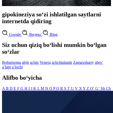
gipokineziya so‘zi ishlatilgan saytlarni
internetda qidiring
Google
Яндекс
Bing
Siz uchun qiziq bo‘lishi mumkin bo‘lgan
so‘zlar
Boburnoma
abjir
achin
Venera
achchiqlantir
Zamaxshariy
abro‘
aʼlam
aʼlochi
Alifbo bo‘yicha
A
B
D
E
F
G
H
I
J
K
L
M
N
O
P
Q
R
S
T
U
V
X
Y
Z
O‘
G‘
Sh
Ch