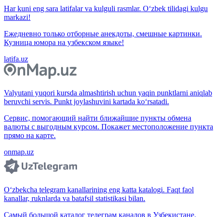
Har kuni eng sara latifalar va kulguli rasmlar. O‘zbek tilidagi kulgu
markazi!
Ежедневно только отборные анекдоты, смешные картинки.
Кузница юмора на узбекском языке!
latifa.uz
Valyutani yuqori kursda almashtirish uchun yaqin punktlarni aniqlab
beruvchi servis. Punkt joylashuvini kartada ko‘rsatadi.
Сервис, помогающий найти ближайшие пункты обмена
валюты с выгодным курсом. Покажет местоположение пункта
прямо на карте.
onmap.uz
O‘zbekcha telegram kanallarining eng katta katalogi. Faqt faol
kanallar, ruknlarda va batafsil statistikasi bilan.
Самый большой каталог телеграм каналов в Узбекистане.