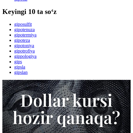
Keyingi 10 ta so‘z
giposulfit
gipotenuza
gipotermiya
gipoteza
gipotoniya
gipotrofiya
gippologiya
gips
gipsla
gipslan