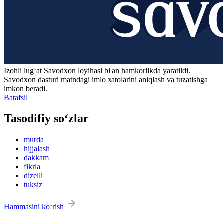
Izohli lugʻat
Savodxon
loyihasi bilan hamkorlikda yaratildi.
Savodxon dasturi matndagi imlo xatolarini aniqlash va tuzatishga
imkon beradi.
Batafsil
Tasodifiy so‘zlar
murda
hijjalash
dakkam
fikrla
dizelli
tuksiz
Hammasini ko‘rish