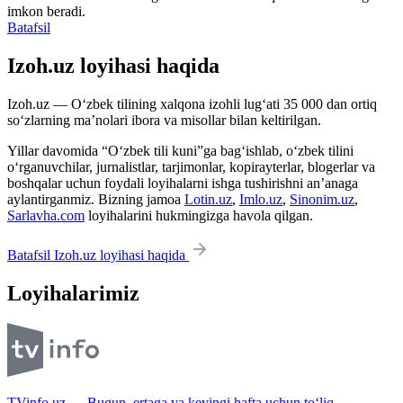
imkon beradi.
Batafsil
Izoh.uz loyihasi haqida
Izoh.uz — O‘zbek tilining xalqona izohli lug‘ati 35 000 dan ortiq
so‘zlarning ma’nolari ibora va misollar bilan keltirilgan.
Yillar davomida “O‘zbek tili kuni”ga bag‘ishlab, o‘zbek tilini
o‘rganuvchilar, jurnalistlar, tarjimonlar, kopirayterlar, blogerlar va
boshqalar uchun foydali loyihalarni ishga tushirishni an’anaga
aylantirganmiz. Bizning jamoa
Lotin.uz
,
Imlo.uz
,
Sinonim.uz
,
Sarlavha.com
loyihalarini hukmingizga havola qilgan.
Batafsil Izoh.uz loyihasi haqida
Loyihalarimiz
TVinfo.uz — Bugun, ertaga va keyingi hafta uchun to‘liq