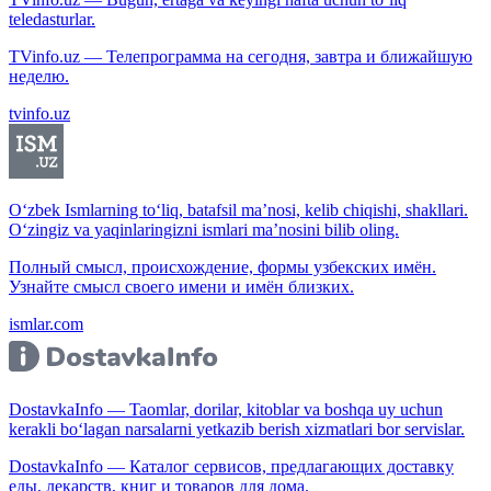
teledasturlar.
TVinfo.uz — Телепрограмма на сегодня, завтра и ближайшую
неделю.
tvinfo.uz
O‘zbek Ismlarning to‘liq, batafsil ma’nosi, kelib chiqishi, shakllari.
O‘zingiz va yaqinlaringizni ismlari ma’nosini bilib oling.
Полный смысл, происхождение, формы узбекских имён.
Узнайте смысл своего имени и имён близких.
ismlar.com
DostavkaInfo — Taomlar, dorilar, kitoblar va boshqa uy uchun
kerakli bo‘lagan narsalarni yetkazib berish xizmatlari bor servislar.
DostavkaInfo — Каталог сервисов, предлагающих доставку
еды, лекарств, книг и товаров для дома.