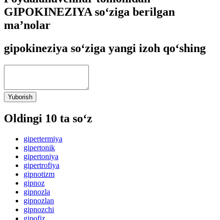
GIPOKINEZIYA so‘ziga berilgan
ma’nolar
gipokineziya so‘ziga yangi izoh qo‘shing
Yuborish
Oldingi 10 ta so‘z
gipertermiya
gipertonik
gipertoniya
gipertrofiya
gipnotizm
gipnoz
gipnozla
gipnozlan
gipnozchi
gipofiz