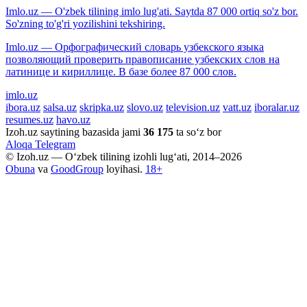
Imlo.uz — O'zbek tilining imlo lug'ati. Saytda 87 000 ortiq so'z bor.
So'zning to'g'ri yozilishini tekshiring.
Imlo.uz — Орфографический словарь узбекского языка
позволяющий проверить правописание узбекских слов на
латинице и кириллице. В базе более 87 000 слов.
imlo.uz
ibora.uz
salsa.uz
skripka.uz
slovo.uz
television.uz
vatt.uz
iboralar.uz
resumes.uz
havo.uz
Izoh.uz saytining bazasida jami
36 175
ta so‘z bor
Aloqa
Telegram
© Izoh.uz — O‘zbek tilining izohli lug‘ati, 2014–2026
Obuna
va
GoodGroup
loyihasi.
18+