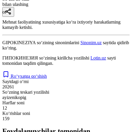
bilan ulashing
ot
Mehnat faoliyatining xususiyatiga koʻra ixtiyoriy harakatlarning
kamayib ketishi.
GIPOKINEZIYA
so‘zining sinonimlarini
Sinonim.uz
saytida qidirib
ko‘ring.
ГИПОКИНЕЗИЯ
so‘zining kirillcha yozilishi
Lotin.uz
sayti
tomonidan taqdim qilingan.
Ro‘yxatga qo‘shish
Saytdagi o‘rni
20261
So‘zning teskari yozilishi
ayizenikopig
Harflar soni
12
Ko‘rishlar soni
159
Foydalanuvchilar tomonidan