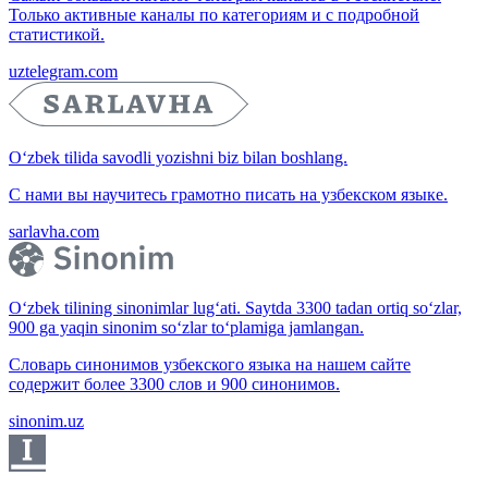
Только активные каналы по категориям и с подробной
статистикой.
uztelegram.com
O‘zbek tilida savodli yozishni biz bilan boshlang.
С нами вы научитесь грамотно писать на узбекском языке.
sarlavha.com
O‘zbek tilining sinonimlar lug‘ati. Saytda 3300 tadan ortiq so‘zlar,
900 ga yaqin sinonim so‘zlar to‘plamiga jamlangan.
Словарь синонимов узбекского языка на нашем сайте
содержит более 3300 слов и 900 синонимов.
sinonim.uz