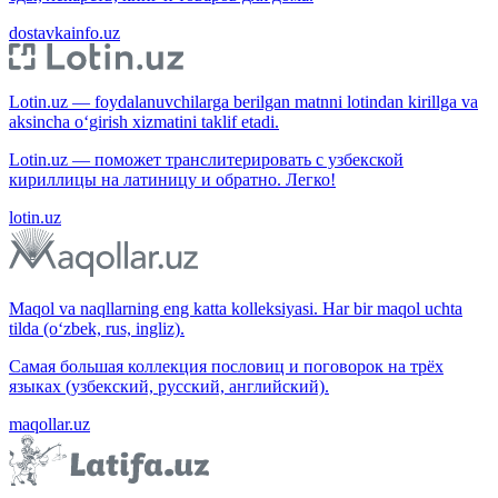
dostavkainfo.uz
Lotin.uz — foydalanuvchilarga berilgan matnni lotindan kirillga va
aksincha o‘girish xizmatini taklif etadi.
Lotin.uz — поможет транслитерировать с узбекской
кириллицы на латиницу и обратно. Легко!
lotin.uz
Maqol va naqllarning eng katta kolleksiyasi. Har bir maqol uchta
tilda (o‘zbek, rus, ingliz).
Самая большая коллекция пословиц и поговорок на трёх
языках (узбекский, русский, английский).
maqollar.uz