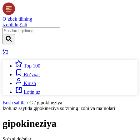
O‘zbek tilining
izohli lug‘ati
ЎЗ
Top 100
Ro‘yxat
Kirish
Lotin.uz
Bosh sahifa
/
G
/
gipokineziya
Izoh.uz
saytida
gipokineziya
so‘zining izohi va ma’nolari
gipokineziya
So‘zni do‘stlar