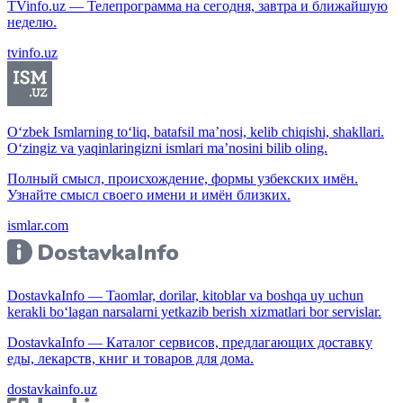
TVinfo.uz — Телепрограмма на сегодня, завтра и ближайшую
неделю.
tvinfo.uz
O‘zbek Ismlarning to‘liq, batafsil ma’nosi, kelib chiqishi, shakllari.
O‘zingiz va yaqinlaringizni ismlari ma’nosini bilib oling.
Полный смысл, происхождение, формы узбекских имён.
Узнайте смысл своего имени и имён близких.
ismlar.com
DostavkaInfo — Taomlar, dorilar, kitoblar va boshqa uy uchun
kerakli bo‘lagan narsalarni yetkazib berish xizmatlari bor servislar.
DostavkaInfo — Каталог сервисов, предлагающих доставку
еды, лекарств, книг и товаров для дома.
dostavkainfo.uz