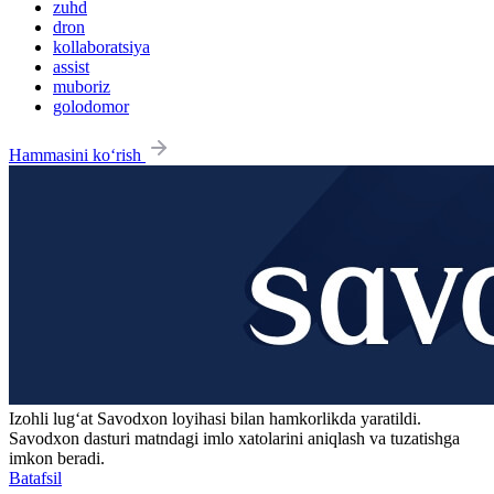
zuhd
dron
kollaboratsiya
assist
muboriz
golodomor
Hammasini ko‘rish
Izohli lugʻat
Savodxon
loyihasi bilan hamkorlikda yaratildi.
Savodxon dasturi matndagi imlo xatolarini aniqlash va tuzatishga
imkon beradi.
Batafsil