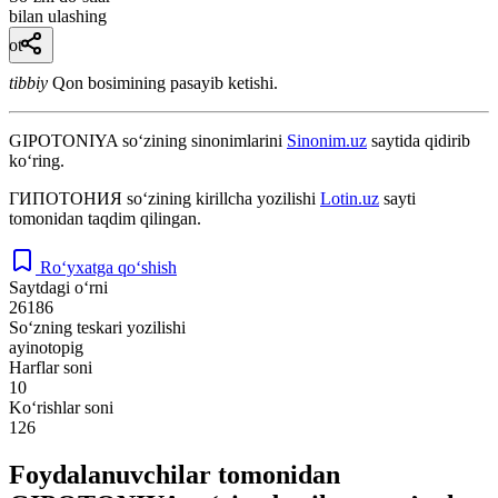
bilan ulashing
ot
tibbiy
Qon bosimining pasayib ketishi.
GIPOTONIYA
so‘zining sinonimlarini
Sinonim.uz
saytida qidirib
ko‘ring.
ГИПОТОНИЯ
so‘zining kirillcha yozilishi
Lotin.uz
sayti
tomonidan taqdim qilingan.
Ro‘yxatga qo‘shish
Saytdagi o‘rni
26186
So‘zning teskari yozilishi
ayinotopig
Harflar soni
10
Ko‘rishlar soni
126
Foydalanuvchilar tomonidan