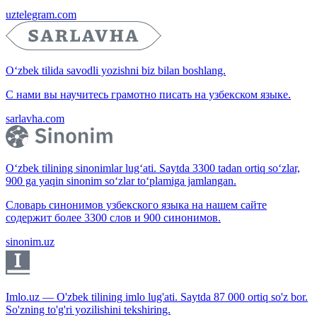
uztelegram.com
O‘zbek tilida savodli yozishni biz bilan boshlang.
С нами вы научитесь грамотно писать на узбекском языке.
sarlavha.com
O‘zbek tilining sinonimlar lug‘ati. Saytda 3300 tadan ortiq so‘zlar,
900 ga yaqin sinonim so‘zlar to‘plamiga jamlangan.
Словарь синонимов узбекского языка на нашем сайте
содержит более 3300 слов и 900 синонимов.
sinonim.uz
Imlo.uz — O'zbek tilining imlo lug'ati. Saytda 87 000 ortiq so'z bor.
So'zning to'g'ri yozilishini tekshiring.