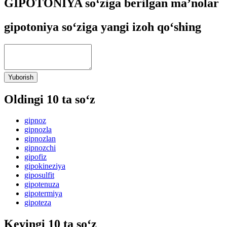
GIPOTONIYA so‘ziga berilgan ma’nolar
gipotoniya so‘ziga yangi izoh qo‘shing
Yuborish
Oldingi 10 ta so‘z
gipnoz
gipnozla
gipnozlan
gipnozchi
gipofiz
gipokineziya
giposulfit
gipotenuza
gipotermiya
gipoteza
Keyingi 10 ta so‘z