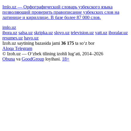
Imlo.uz — Орфографический словарь узбекского языка
позволяющий проверить правописание узбекских слов на
латинице и кириллице. В базе более 87 000 слов.
imlo.uz
ibora.uz
salsa.uz
skripka.uz
slovo.uz
television.uz
vatt.uz
iboralar.uz
resumes.uz
havo.uz
Izoh.uz saytining bazasida jami
36 175
ta so‘z bor
Aloqa
Telegram
© Izoh.uz — O‘zbek tilining izohli lug‘ati, 2014–2026
Obuna
va
GoodGroup
loyihasi.
18+