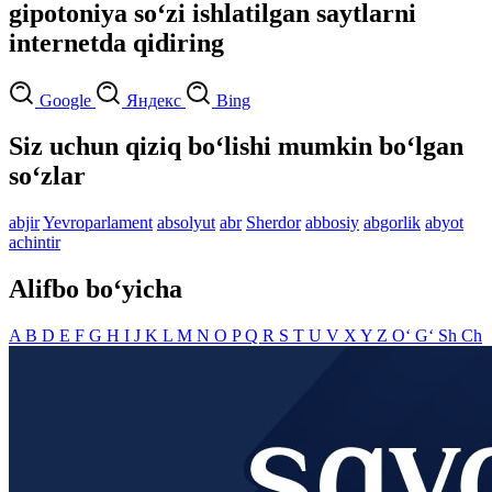
gipotoniya so‘zi ishlatilgan saytlarni
internetda qidiring
Google
Яндекс
Bing
Siz uchun qiziq bo‘lishi mumkin bo‘lgan
so‘zlar
abjir
Yevroparlament
absolyut
abr
Sherdor
abbosiy
abgorlik
abyot
achintir
Alifbo bo‘yicha
A
B
D
E
F
G
H
I
J
K
L
M
N
O
P
Q
R
S
T
U
V
X
Y
Z
O‘
G‘
Sh
Ch