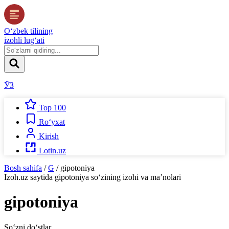
O‘zbek tilining
izohli lug‘ati
ЎЗ
Top 100
Ro‘yxat
Kirish
Lotin.uz
Bosh sahifa
/
G
/
gipotoniya
Izoh.uz
saytida
gipotoniya
so‘zining izohi va ma’nolari
gipotoniya
So‘zni do‘stlar