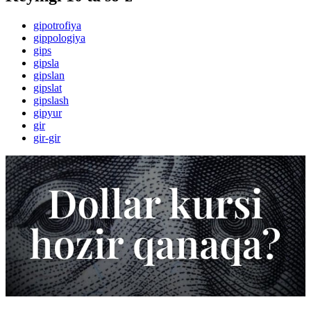
gipotrofiya
gippologiya
gips
gipsla
gipslan
gipslat
gipslash
gipyur
gir
gir-gir