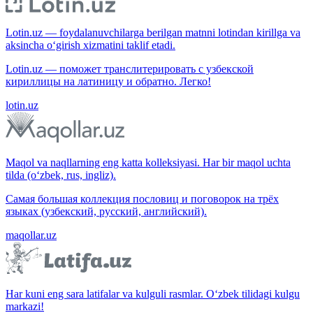
Lotin.uz — foydalanuvchilarga berilgan matnni lotindan kirillga va
aksincha o‘girish xizmatini taklif etadi.
Lotin.uz — поможет транслитерировать с узбекской
кириллицы на латиницу и обратно. Легко!
lotin.uz
Maqol va naqllarning eng katta kolleksiyasi. Har bir maqol uchta
tilda (o‘zbek, rus, ingliz).
Самая большая коллекция пословиц и поговорок на трёх
языках (узбекский, русский, английский).
maqollar.uz
Har kuni eng sara latifalar va kulguli rasmlar. O‘zbek tilidagi kulgu
markazi!