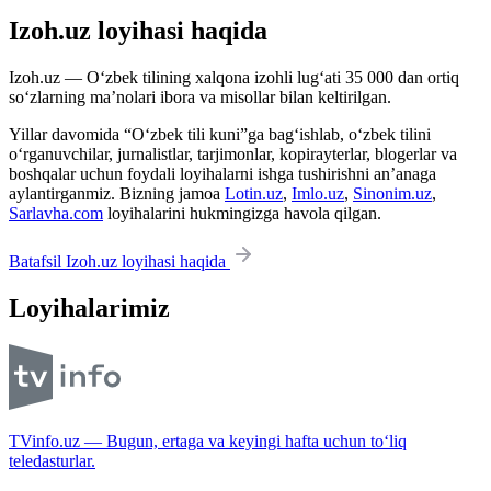
Izoh.uz loyihasi haqida
Izoh.uz — O‘zbek tilining xalqona izohli lug‘ati 35 000 dan ortiq
so‘zlarning ma’nolari ibora va misollar bilan keltirilgan.
Yillar davomida “O‘zbek tili kuni”ga bag‘ishlab, o‘zbek tilini
o‘rganuvchilar, jurnalistlar, tarjimonlar, kopirayterlar, blogerlar va
boshqalar uchun foydali loyihalarni ishga tushirishni an’anaga
aylantirganmiz. Bizning jamoa
Lotin.uz
,
Imlo.uz
,
Sinonim.uz
,
Sarlavha.com
loyihalarini hukmingizga havola qilgan.
Batafsil Izoh.uz loyihasi haqida
Loyihalarimiz
TVinfo.uz — Bugun, ertaga va keyingi hafta uchun to‘liq
teledasturlar.