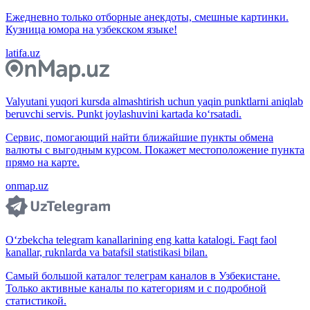
Ежедневно только отборные анекдоты, смешные картинки.
Кузница юмора на узбекском языке!
latifa.uz
Valyutani yuqori kursda almashtirish uchun yaqin punktlarni aniqlab
beruvchi servis. Punkt joylashuvini kartada ko‘rsatadi.
Сервис, помогающий найти ближайшие пункты обмена
валюты с выгодным курсом. Покажет местоположение пункта
прямо на карте.
onmap.uz
O‘zbekcha telegram kanallarining eng katta katalogi. Faqt faol
kanallar, ruknlarda va batafsil statistikasi bilan.
Самый большой каталог телеграм каналов в Узбекистане.
Только активные каналы по категориям и с подробной
статистикой.