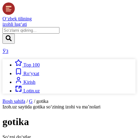
O‘zbek tilining
izohli lug‘ati
ЎЗ
Top 100
Ro‘yxat
Kirish
Lotin.uz
Bosh sahifa
/
G
/
gotika
Izoh.uz
saytida
gotika
so‘zining izohi va ma’nolari
gotika
So‘zni do‘stlar