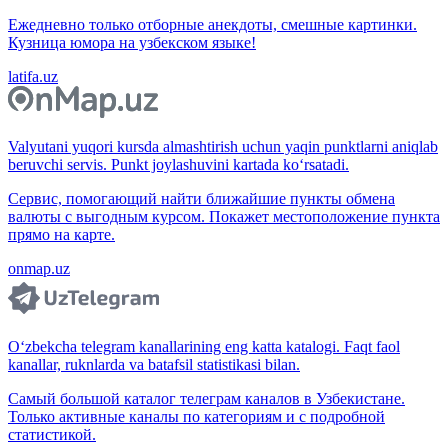
Ежедневно только отборные анекдоты, смешные картинки.
Кузница юмора на узбекском языке!
latifa.uz
Valyutani yuqori kursda almashtirish uchun yaqin punktlarni aniqlab
beruvchi servis. Punkt joylashuvini kartada ko‘rsatadi.
Сервис, помогающий найти ближайшие пункты обмена
валюты с выгодным курсом. Покажет местоположение пункта
прямо на карте.
onmap.uz
O‘zbekcha telegram kanallarining eng katta katalogi. Faqt faol
kanallar, ruknlarda va batafsil statistikasi bilan.
Самый большой каталог телеграм каналов в Узбекистане.
Только активные каналы по категориям и с подробной
статистикой.