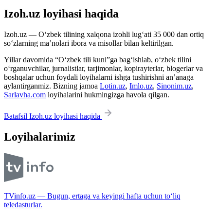
Izoh.uz loyihasi haqida
Izoh.uz — O‘zbek tilining xalqona izohli lug‘ati 35 000 dan ortiq
so‘zlarning ma’nolari ibora va misollar bilan keltirilgan.
Yillar davomida “O‘zbek tili kuni”ga bag‘ishlab, o‘zbek tilini
o‘rganuvchilar, jurnalistlar, tarjimonlar, kopirayterlar, blogerlar va
boshqalar uchun foydali loyihalarni ishga tushirishni an’anaga
aylantirganmiz. Bizning jamoa
Lotin.uz
,
Imlo.uz
,
Sinonim.uz
,
Sarlavha.com
loyihalarini hukmingizga havola qilgan.
Batafsil Izoh.uz loyihasi haqida
Loyihalarimiz
TVinfo.uz — Bugun, ertaga va keyingi hafta uchun to‘liq
teledasturlar.