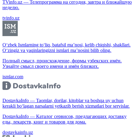
TVinfo.uz — Телепрограмма на сегодня, завтра и ближайшую
неделю.
tvinfo.uz
O‘zbek Ismlarning to‘liq, batafsil ma’nosi, kelib chiqishi, shakllari.
O‘zingiz va yaqinlaringizni ismlari ma’nosini bilib oling.
Полный смысл, происхождение, формы узбекских имён.
Узнайте смысл своего имени и имён близких.
ismlar.com
DostavkaInfo — Taomlar, dorilar, kitoblar va boshqa uy uchun
kerakli bo‘lagan narsalarni yetkazib berish xizmatlari bor servislar.
DostavkaInfo — Каталог сервисов, предлагающих доставку
еды, лекарств, книг и товаров для дома.
dostavkainfo.uz