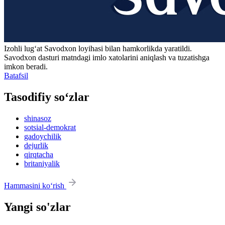
Izohli lugʻat
Savodxon
loyihasi bilan hamkorlikda yaratildi.
Savodxon dasturi matndagi imlo xatolarini aniqlash va tuzatishga
imkon beradi.
Batafsil
Tasodifiy so‘zlar
shinasoz
sotsial-demokrat
gadoychilik
dejurlik
qirqtacha
britaniyalik
Hammasini ko‘rish
Yangi so'zlar