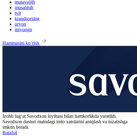
mutavajjih
musahhih
tvit
kraudsorsing
uryon
miyongir
Hammasini ko‘rish
Izohli lugʻat
Savodxon
loyihasi bilan hamkorlikda yaratildi.
Savodxon dasturi matndagi imlo xatolarini aniqlash va tuzatishga
imkon beradi.
Batafsil