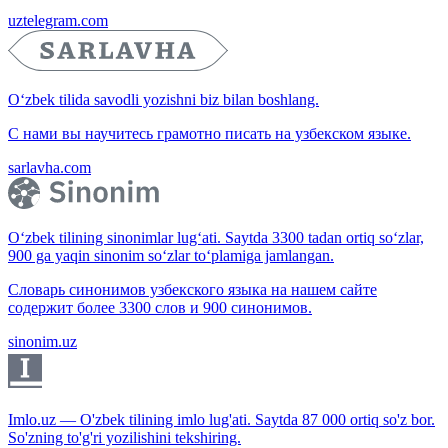
uztelegram.com
O‘zbek tilida savodli yozishni biz bilan boshlang.
С нами вы научитесь грамотно писать на узбекском языке.
sarlavha.com
O‘zbek tilining sinonimlar lug‘ati. Saytda 3300 tadan ortiq so‘zlar,
900 ga yaqin sinonim so‘zlar to‘plamiga jamlangan.
Словарь синонимов узбекского языка на нашем сайте
содержит более 3300 слов и 900 синонимов.
sinonim.uz
Imlo.uz — O'zbek tilining imlo lug'ati. Saytda 87 000 ortiq so'z bor.
So'zning to'g'ri yozilishini tekshiring.