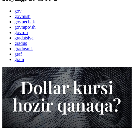
gov
govmish
govpechak
govrapo‘sh
govron
gradatsiya
gradus
gradusnik
graf
grafa