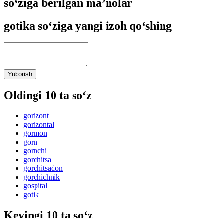
so‘ziga berilgan ma’nolar
gotika so‘ziga yangi izoh qo‘shing
Yuborish
Oldingi 10 ta so‘z
gorizont
gorizontal
gormon
gorn
gornchi
gorchitsa
gorchitsadon
gorchichnik
gospital
gotik
Keyingi 10 ta so‘z