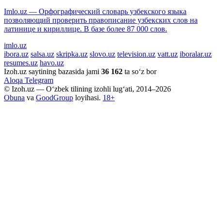
Imlo.uz — Орфографический словарь узбекского языка
позволяющий проверить правописание узбекских слов на
латинице и кириллице. В базе более 87 000 слов.
imlo.uz
ibora.uz
salsa.uz
skripka.uz
slovo.uz
television.uz
vatt.uz
iboralar.uz
resumes.uz
havo.uz
Izoh.uz saytining bazasida jami
36 162
ta so‘z bor
Aloqa
Telegram
© Izoh.uz — O‘zbek tilining izohli lug‘ati, 2014–2026
Obuna
va
GoodGroup
loyihasi.
18+