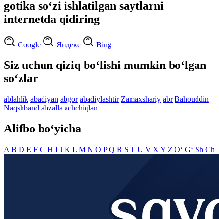
gotika so‘zi ishlatilgan saytlarni
internetda qidiring
Google
Яндекс
Bing
Siz uchun qiziq bo‘lishi mumkin bo‘lgan
so‘zlar
ablahlik
abadiyan
abgor
abadiylashtir
Zamaxshariy
abr
Bahouddin
Naqshband
abzalla
achchiqlan
Alifbo bo‘yicha
A
B
D
E
F
G
H
I
J
K
L
M
N
O
P
Q
R
S
T
U
V
X
Y
Z
O‘
G‘
Sh
Ch