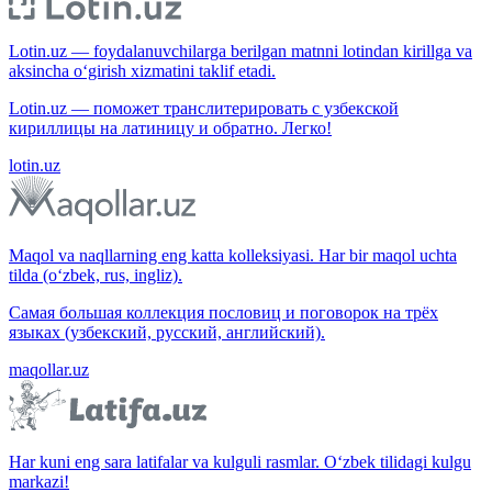
Lotin.uz — foydalanuvchilarga berilgan matnni lotindan kirillga va
aksincha o‘girish xizmatini taklif etadi.
Lotin.uz — поможет транслитерировать с узбекской
кириллицы на латиницу и обратно. Легко!
lotin.uz
Maqol va naqllarning eng katta kolleksiyasi. Har bir maqol uchta
tilda (o‘zbek, rus, ingliz).
Самая большая коллекция пословиц и поговорок на трёх
языках (узбекский, русский, английский).
maqollar.uz
Har kuni eng sara latifalar va kulguli rasmlar. O‘zbek tilidagi kulgu
markazi!