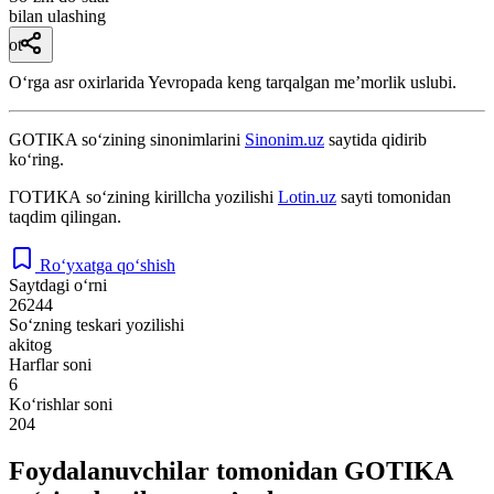
bilan ulashing
ot
Oʻrga asr oxirlarida Yevropada keng tarqalgan meʼmorlik uslubi.
GOTIKA
so‘zining sinonimlarini
Sinonim.uz
saytida qidirib
ko‘ring.
ГОТИКА
so‘zining kirillcha yozilishi
Lotin.uz
sayti tomonidan
taqdim qilingan.
Ro‘yxatga qo‘shish
Saytdagi o‘rni
26244
So‘zning teskari yozilishi
akitog
Harflar soni
6
Ko‘rishlar soni
204
Foydalanuvchilar tomonidan GOTIKA