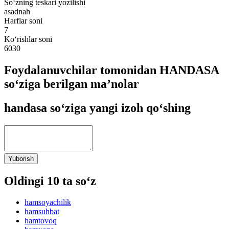
So‘zning teskari yozilishi
asadnah
Harflar soni
7
Ko‘rishlar soni
6030
Foydalanuvchilar tomonidan HANDASA
so‘ziga berilgan ma’nolar
handasa so‘ziga yangi izoh qo‘shing
Yuborish
Oldingi 10 ta so‘z
hamsoyachilik
hamsuhbat
hamtovoq