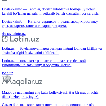
DostavkaInfo — Taomlar, dorilar, kitoblar va boshqa uy uchun
kerakli bo‘lagan narsalarni yetkazib berish xizmatlari bor servislar.
DostavkaInfo — Каталог сервисов, предлагающих доставку
еды, лекарств, книг и товаров для дома.
dostavkainfo.uz
Lotin.uz — foydalanuvchilarga berilgan matnni lotindan kirillga va
aksincha o‘girish xizmatini taklif etadi.
Lotin.uz — поможет транслитерировать с узбекской
кириллицы на латиницу и обратно. Легко!
lotin.uz
Maqol va naqllarning eng katta kolleksiyasi. Har bir maqol uchta
tilda (o‘zbek, rus, ingliz).
Самая большая коллекция пословиц и поговорок на трёх