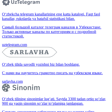
O‘zbekcha telegram kanallarining eng katta katalogi. Faqt faol
kanallar, ruknlarda va batafsil statistikasi bilan.
Самый большой каталог телеграм каналов в Узбекистане.
Только активные каналы по категориям и с подробной
статистикой.
uztelegram.com
O‘zbek tilida savodli yozishni biz bilan boshlang.
С нами вы научитесь грамотно писать на узбекском языке.
sarlavha.com
O‘zbek tilining sinonimlar lug‘ati. Saytda 3300 tadan ortiq so‘zlar,
900 ga yaqin sinonim so‘zlar to‘plamiga jamlangan.
Словарь синонимов узбекского языка на нашем сайте