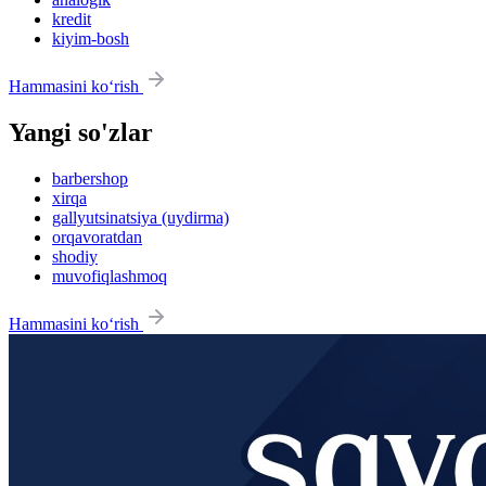
kredit
kiyim-bosh
Hammasini ko‘rish
Yangi so'zlar
barbershop
xirqa
gallyutsinatsiya (uydirma)
orqavoratdan
shodiy
muvofiqlashmoq
Hammasini ko‘rish