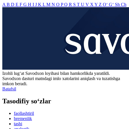
A
B
D
E
F
G
H
I
J
K
L
M
N
O
P
Q
R
S
T
U
V
X
Y
Z
O‘
G‘
Sh
Ch
Izohli lugʻat
Savodxon
loyihasi bilan hamkorlikda yaratildi.
Savodxon dasturi matndagi imlo xatolarini aniqlash va tuzatishga
imkon beradi.
Batafsil
Tasodifiy so‘zlar
faollashtiril
bremenlik
tashi
analogik