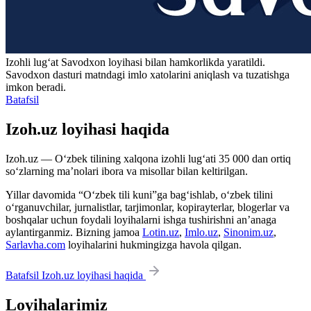
Izohli lugʻat
Savodxon
loyihasi bilan hamkorlikda yaratildi.
Savodxon dasturi matndagi imlo xatolarini aniqlash va tuzatishga
imkon beradi.
Batafsil
Izoh.uz loyihasi haqida
Izoh.uz — O‘zbek tilining xalqona izohli lug‘ati 35 000 dan ortiq
so‘zlarning ma’nolari ibora va misollar bilan keltirilgan.
Yillar davomida “O‘zbek tili kuni”ga bag‘ishlab, o‘zbek tilini
o‘rganuvchilar, jurnalistlar, tarjimonlar, kopirayterlar, blogerlar va
boshqalar uchun foydali loyihalarni ishga tushirishni an’anaga
aylantirganmiz. Bizning jamoa
Lotin.uz
,
Imlo.uz
,
Sinonim.uz
,
Sarlavha.com
loyihalarini hukmingizga havola qilgan.
Batafsil Izoh.uz loyihasi haqida
Loyihalarimiz