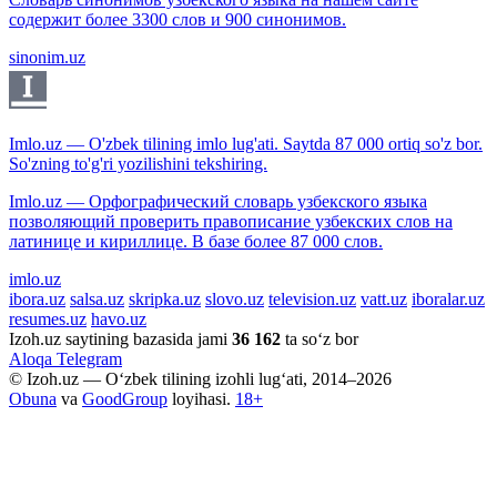
содержит более 3300 слов и 900 синонимов.
sinonim.uz
Imlo.uz — O'zbek tilining imlo lug'ati. Saytda 87 000 ortiq so'z bor.
So'zning to'g'ri yozilishini tekshiring.
Imlo.uz — Орфографический словарь узбекского языка
позволяющий проверить правописание узбекских слов на
латинице и кириллице. В базе более 87 000 слов.
imlo.uz
ibora.uz
salsa.uz
skripka.uz
slovo.uz
television.uz
vatt.uz
iboralar.uz
resumes.uz
havo.uz
Izoh.uz saytining bazasida jami
36 162
ta so‘z bor
Aloqa
Telegram
© Izoh.uz — O‘zbek tilining izohli lug‘ati, 2014–2026
Obuna
va
GoodGroup
loyihasi.
18+