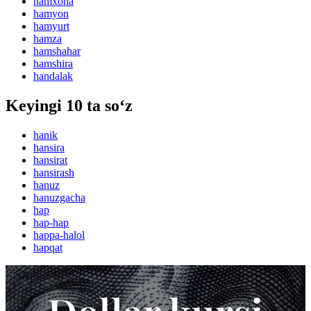
hamxona
hamyon
hamyurt
hamza
hamshahar
hamshira
handalak
Keyingi 10 ta so‘z
hanik
hansira
hansirat
hansirash
hanuz
hanuzgacha
hap
hap-hap
happa-halol
hapqat