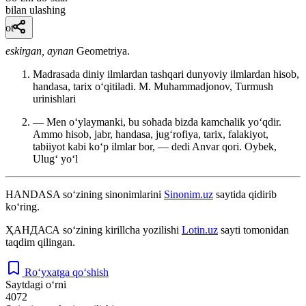
bilan ulashing
ot
eskirgan, aynan
Geometriya.
Madrasada diniy ilmlardan tashqari dunyoviy ilmlardan hisob,
handasa, tarix oʻqitiladi.
M. Muhammadjonov, Turmush
urinishlari
— Men oʻylaymanki, bu sohada bizda kamchalik yoʻqdir.
Ammo hisob, jabr, handasa, jugʻrofiya, tarix, falakiyot,
tabiiyot kabi koʻp ilmlar bor, — dedi Anvar qori.
Oybek,
Ulugʻ yoʻl
HANDASA
so‘zining sinonimlarini
Sinonim.uz
saytida qidirib
ko‘ring.
ҲАНДАСА
so‘zining kirillcha yozilishi
Lotin.uz
sayti tomonidan
taqdim qilingan.
Ro‘yxatga qo‘shish
Saytdagi o‘rni
4072