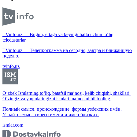
TVinfo.uz — Bugun, ertaga va keyingi hafta uchun to‘liq
teledasturlar.
TVinfo.uz — Телепрограмма на сегодня, завтра и ближайшую
неделю.
tvinfo.uz
O‘zbek Ismlarning to‘liq, batafsil ma’nosi, kelib chiqishi, shakllari.
O‘zingiz va yaqinlaringizni ismlari ma’nosini bilib oling.
Полный смысл, происхождение, формы узбекских имён.
Узнайте смысл своего имени и имён близких.
ismlar.com