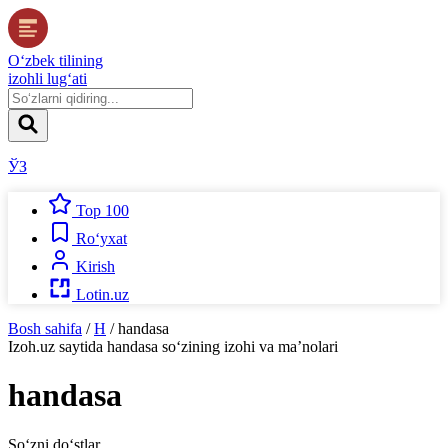
O‘zbek tilining
izohli lug‘ati
ЎЗ
Top 100
Ro‘yxat
Kirish
Lotin.uz
Bosh sahifa
/
H
/
handasa
Izoh.uz
saytida
handasa
so‘zining izohi va ma’nolari
handasa
So‘zni do‘stlar