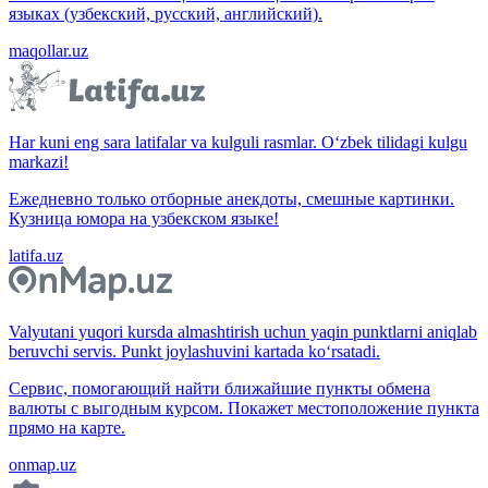
языках (узбекский, русский, английский).
maqollar.uz
Har kuni eng sara latifalar va kulguli rasmlar. O‘zbek tilidagi kulgu
markazi!
Ежедневно только отборные анекдоты, смешные картинки.
Кузница юмора на узбекском языке!
latifa.uz
Valyutani yuqori kursda almashtirish uchun yaqin punktlarni aniqlab
beruvchi servis. Punkt joylashuvini kartada ko‘rsatadi.
Сервис, помогающий найти ближайшие пункты обмена
валюты с выгодным курсом. Покажет местоположение пункта
прямо на карте.
onmap.uz