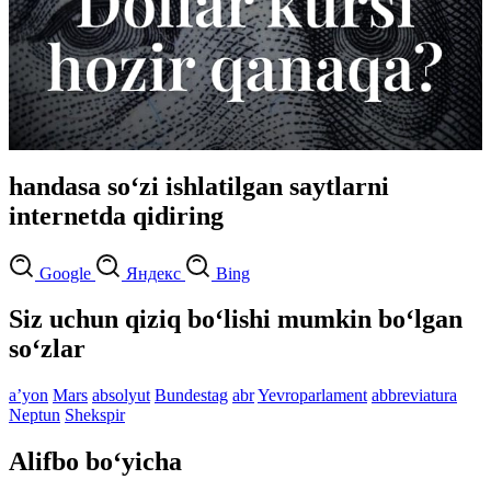
handasa so‘zi ishlatilgan saytlarni
internetda qidiring
Google
Яндекс
Bing
Siz uchun qiziq bo‘lishi mumkin bo‘lgan
so‘zlar
aʼyon
Mars
absolyut
Bundestag
abr
Yevroparlament
abbreviatura
Neptun
Shekspir
Alifbo bo‘yicha